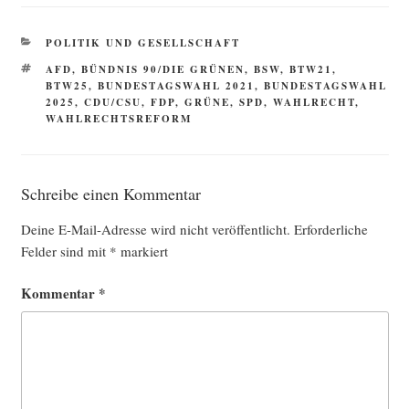
KATEGORIEN
POLITIK UND GESELLSCHAFT
SCHLAGWÖRTER
AFD
,
BÜNDNIS 90/DIE GRÜNEN
,
BSW
,
BTW21
,
BTW25
,
BUNDESTAGSWAHL 2021
,
BUNDESTAGSWAHL
2025
,
CDU/CSU
,
FDP
,
GRÜNE
,
SPD
,
WAHLRECHT
,
WAHLRECHTSREFORM
Schreibe einen Kommentar
Deine E-Mail-Adresse wird nicht veröffentlicht.
Erforderliche
Felder sind mit
*
markiert
Kommentar
*