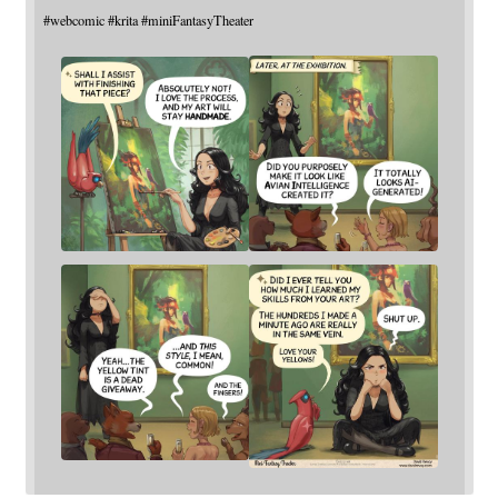
#
webcomic
#
krita
#
miniFantasyTheater