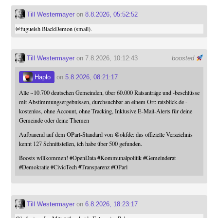
Till Westermayer
on
8.8.2026, 05:52:52
@
fugueish
BlackDemon (small).
Till Westermayer
on 7.8.2026, 10:12:43
boosted
Haplo
on
5.8.2026, 08:21:17
Alle ~10.700 deutschen Gemeinden, über 60.000 Ratsanträge und -beschlüsse
mit Abstimmungsergebnissen, durchsuchbar an einem Ort: ratsblick.de -
kostenlos, ohne Account, ohne Tracking, Inklusive E-Mail-Alerts für deine
Gemeinde oder deine Themen
Aufbauend auf dem OParl-Standard von
@
okfde
: das offizielle Verzeichnis
kennt 127 Schnittstellen, ich habe über 500 gefunden.
Boosts willkommen!
#
OpenData
#
Kommunalpolitik
#
Gemeinderat
#
Demokratie
#
CivicTech
#
Transparenz
#
OParl
Till Westermayer
on
6.8.2026, 18:23:17