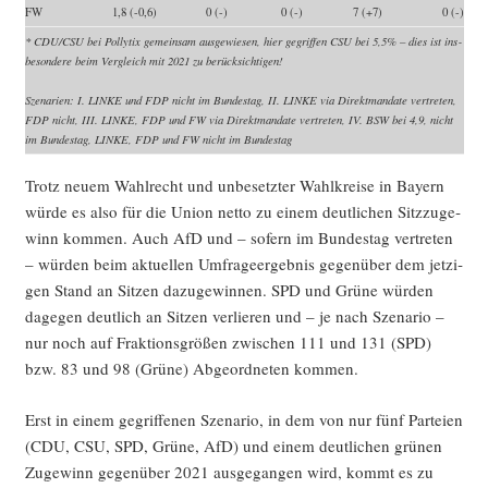
FW
1,8 (-0,6)
0 (-)
0 (-)
7 (+7)
0 (-)
* CDU/CSU bei Pol­ly­tix gemein­sam aus­ge­wie­sen, hier gegrif­fen CSU bei 5,5% – dies ist ins­
be­son­de­re beim Ver­gleich mit 2021 zu berücksichtigen!
Sze­na­ri­en: I. LINKE und FDP nicht im Bun­des­tag, II. LINKE via Direkt­man­da­te ver­tre­ten,
FDP nicht, III. LINKE, FDP und FW via Direkt­man­da­te ver­tre­ten, IV. BSW bei 4,9, nicht
im Bun­des­tag, LINKE, FDP und FW nicht im Bundestag
Trotz neu­em Wahl­recht und unbe­setz­ter Wahl­krei­se in Bay­ern
wür­de es also für die Uni­on net­to zu einem deut­li­chen Sitz­zu­ge­
winn kom­men. Auch AfD und – sofern im Bun­des­tag ver­tre­ten
– wür­den beim aktu­el­len Umfra­ge­er­geb­nis gegen­über dem jet­zi­
gen Stand an Sit­zen dazu­ge­win­nen. SPD und Grü­ne wür­den
dage­gen deut­lich an Sit­zen ver­lie­ren und – je nach Sze­na­rio –
nur noch auf Frak­ti­ons­grö­ßen zwi­schen 111 und 131 (SPD)
bzw. 83 und 98 (Grü­ne) Abge­ord­ne­ten kommen.
Erst in einem gegrif­fe­nen Sze­na­rio, in dem von nur fünf Par­tei­en
(CDU, CSU, SPD, Grü­ne, AfD) und einem deut­li­chen grü­nen
Zuge­winn gegen­über 2021 aus­ge­gan­gen wird, kommt es zu