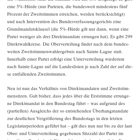
eine 5%-Hürde (nur Par­tei­en, die bun­des­weit min­des­tens fünf
Pro­zent der Zweit­stim­men errei­chen, wer­den berück­sich­tigt)
und nach Inter­ven­ti­on des Bun­des­ver­fas­sungs­ge­richts eine
Grund­man­dats­klau­sel (die 5%-Hürde gilt nur dann, wenn eine
Par­tei weni­ger als drei Direkt­man­da­te errun­gen hat). Es gibt 299
Direkt­wahl­krei­se. Die Ober­ver­tei­lung fin­det nach dem bun­des­
wei­ten Zweit­stim­men­wahl­er­geb­nis nach Sain­te-Lague statt.
Inner­halb einer Par­tei erfolgt eine Unter­ver­tei­lung wie­der­um
nach Sain­te-Lague auf die Lan­des­lis­ten je nach Zahl der auf die­
se ent­fal­len­den Zweitstimmen.
Neu ist nun das Ver­hält­nis von Direkt­man­da­ten und Zweit­stim­
men­sit­zen. Galt bis­her, dass jedes über die Erst­stim­me errun­ge­
ne Direkt­man­dat in den Bun­des­tag führt – was auf­grund des
(par­ti­el­len) Aus­gleichs der so ent­ste­hen­den Über­hang­man­da­te
zur deut­li­chen Ver­grö­ße­rung des Bun­des­tags in den letz­ten
Legis­la­tur­pe­ri­oden geführt hat – gilt dies nun nur bis zu der laut
Ober- und Unter­ver­tei­lung gege­be­nen Sitz­zahl der Par­tei im