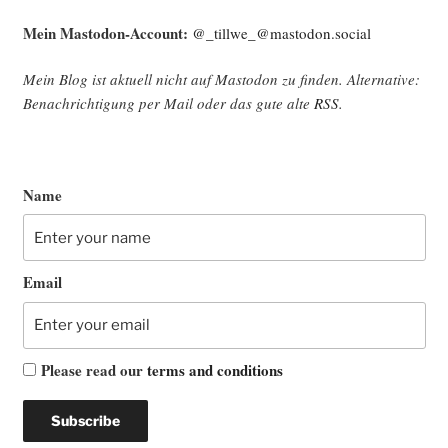
Mein Mast­o­don-Account:
@_tillwe_@mastodon.social
Mein Blog ist aktu­ell nicht auf Mast­o­don zu fin­den. Alter­na­ti­ve:
Benach­rich­ti­gung per Mail oder das gute alte
RSS
.
Name
Email
Please read our
terms and conditions