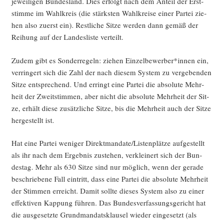
jewei­li­gen Bun­des­land. Dies erfolgt nach dem Anteil der Erst­
stim­me im Wahl­kreis (die stärks­ten Wahl­krei­se einer Par­tei zie­
hen also zuerst ein). Rest­li­che Sit­ze wer­den dann gemäß der
Rei­hung auf der Lan­des­lis­te verteilt.
Zudem gibt es Son­der­re­geln: zie­hen Einzelbewerber*innen ein,
ver­rin­gert sich die Zahl der nach die­sem Sys­tem zu ver­ge­ben­den
Sit­ze ent­spre­chend. Und erringt eine Par­tei die abso­lu­te Mehr­
heit der Zweit­stim­men, aber nicht die abso­lu­te Mehr­heit der Sit­
ze, erhält die­se zusätz­li­che Sit­ze, bis die Mehr­heit auch der Sit­ze
her­ge­stellt ist.
Hat eine Par­tei weni­ger Direktmandate/Listenplätze auf­ge­stellt
als ihr nach dem Ergeb­nis zuste­hen, ver­klei­nert sich der Bun­
des­tag. Mehr als 630 Sit­ze sind nur mög­lich, wenn der gera­de
beschrie­be­ne Fall ein­tritt, dass eine Par­tei die abso­lu­te Mehr­heit
der Stim­men erreicht. Damit soll­te die­ses Sys­tem also zu einer
effek­ti­ven Kap­pung füh­ren. Das Bun­des­ver­fas­sungs­ge­richt hat
die aus­ge­setz­te Grund­man­dats­klau­sel wie­der ein­ge­setzt (als