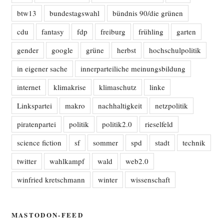
btw13
bundestagswahl
bündnis 90/die grünen
cdu
fantasy
fdp
freiburg
frühling
garten
gender
google
grüne
herbst
hochschulpolitik
in eigener sache
innerparteiliche meinungsbildung
internet
klimakrise
klimaschutz
linke
Linkspartei
makro
nachhaltigkeit
netzpolitik
piratenpartei
politik
politik2.0
rieselfeld
science fiction
sf
sommer
spd
stadt
technik
twitter
wahlkampf
wald
web2.0
winfried kretschmann
winter
wissenschaft
MASTODON-FEED