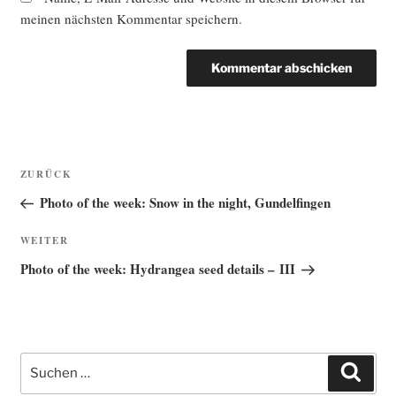
meinen nächsten Kommentar speichern.
Beitragsnavigation
Vorheriger
ZURÜCK
Beitrag
Photo of the week: Snow in the night, Gundelfingen
Nächster
WEITER
Beitrag
Photo of the week: Hydrangea seed details – III
Suche
Such
nach: