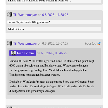
@
kaibojens
Im Mittel über beide Folgen im Rahmen ...
Till Westermayer
on
6.8.2026, 16:58:28
Bonnie Taylor meets Klingon opera?
#
startrek
#
snw
Till Westermayer
on 6.8.2026, 15:07:27
boosted
Rico Grimm
on
6.8.2026, 08:46:25
Rund 8000 neue Windkraftanlagen sind aktuell in Deutschland genehmigt.
6000 davon überschreiten laut Bundesverband Windenergie die neue
Leistungsgrenze regelmäßig. Drei Viertel der schon durchgeplanten
Windprojekte müssen neu bewertet werden.
Deshalb ist Windkraft für mich die eigentliche Story dieser Gesetze: Solar
verliert Garantien für zukünftige Anlagen. Windkraft verliert sie für bereits
durchgeplante und genehmigte Anlagen.