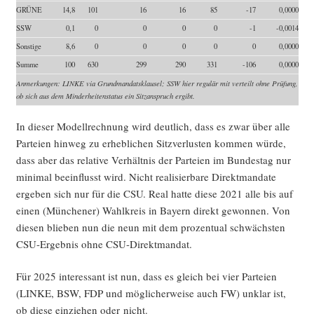
GRÜNE
14,8
101
16
16
85
-17
0,0000
SSW
0,1
0
0
0
0
-1
-0,0014
Sons­ti­ge
8,6
0
0
0
0
0
0,0000
Sum­me
100
630
299
290
331
-106
0,0000
Anmer­kun­gen: LINKE via Grund­man­dats­klau­sel; SSW hier regu­lär mit ver­teilt ohne Prü­fung,
ob sich aus dem Min­der­hei­ten­sta­tus ein Sitz­an­spruch ergibt.
In die­ser Modell­rech­nung wird deut­lich, dass es zwar über alle
Par­tei­en hin­weg zu erheb­li­chen Sitz­ver­lus­ten kom­men wür­de,
dass aber das rela­ti­ve Ver­hält­nis der Par­tei­en im Bun­des­tag nur
mini­mal beein­flusst wird. Nicht rea­li­sier­ba­re Direkt­man­da­te
erge­ben sich nur für die CSU. Real hat­te die­se 2021 alle bis auf
einen (Mün­che­ner) Wahl­kreis in Bay­ern direkt gewon­nen. Von
die­sen blie­ben nun die neun mit dem pro­zen­tu­al schwächs­ten
CSU-Ergeb­nis ohne CSU-Direktmandat.
Für 2025 inter­es­sant ist nun, dass es gleich bei vier Par­tei­en
(LINKE, BSW, FDP und mög­li­cher­wei­se auch FW) unklar ist,
ob die­se ein­zie­hen oder nicht.