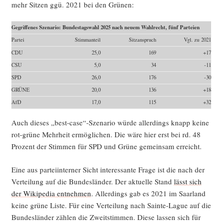
mehr Sit­zen ggü. 2021 bei den Grünen:
Gegrif­fe­nes Sze­na­rio: Bun­des­tags­wahl 2025 nach neu­em Wahl­recht, fünf Parteien
Par­tei
Stimm­an­teil
Sitz­an­spruch
Vgl. zu 2021
CDU
25,0
169
+17
CSU
5,0
34
-11
SPD
26,0
176
-30
GRÜNE
20,0
136
+18
AfD
17,0
115
+32
Auch die­ses „best-case“-Szenario wür­de aller­dings knapp kei­ne
rot-grü­ne Mehr­heit ermög­li­chen. Die wäre hier erst bei rd. 48
Pro­zent der Stim­men für SPD und Grü­ne gemein­sam erreicht.
Eine aus par­tei­in­ter­ner Sicht inter­es­san­te Fra­ge ist die nach der
Ver­tei­lung auf die Bun­des­län­der. Der aktu­el­le Stand
lässt sich
der Wiki­pe­dia ent­neh­men
. Aller­dings gab es 2021 im Saar­land
kei­ne grü­ne Lis­te. Für eine Ver­tei­lung nach Sain­te-Lague auf die
Bun­des­län­der zäh­len die Zweit­stim­men. Die­se las­sen sich für