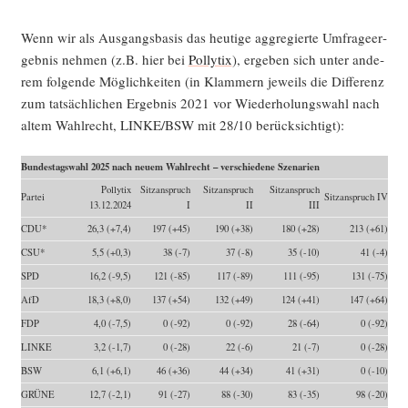
Wenn wir als Aus­gangs­ba­sis das heu­ti­ge agg­re­gier­te Umfra­ge­er­
geb­nis neh­men (z.B. hier bei
Pol­ly­tix
), erge­ben sich unter ande­
rem fol­gen­de Mög­lich­kei­ten (in Klam­mern jeweils die Dif­fe­renz
zum tat­säch­li­chen Ergeb­nis 2021 vor Wie­der­ho­lungs­wahl nach
altem Wahl­recht, LINKE/BSW mit 28/10 berücksichtigt):
Bun­des­tags­wahl 2025 nach neu­em Wahl­recht – ver­schie­de­ne Szenarien
Pol­ly­tix
Sitz­an­spruch
Sitz­an­spruch
Sitz­an­spruch
Par­tei
Sitz­an­spruch IV
13.12.2024
I
II
III
CDU*
26,3 (+7,4)
197 (+45)
190 (+38)
180 (+28)
213 (+61)
CSU*
5,5 (+0,3)
38 (-7)
37 (-8)
35 (-10)
41 (-4)
SPD
16,2 (-9,5)
121 (-85)
117 (-89)
111 (-95)
131 (-75)
AfD
18,3 (+8,0)
137 (+54)
132 (+49)
124 (+41)
147 (+64)
FDP
4,0 (-7,5)
0 (-92)
0 (-92)
28 (-64)
0 (-92)
LINKE
3,2 (-1,7)
0 (-28)
22 (-6)
21 (-7)
0 (-28)
BSW
6,1 (+6,1)
46 (+36)
44 (+34)
41 (+31)
0 (-10)
GRÜNE
12,7 (-2,1)
91 (-27)
88 (-30)
83 (-35)
98 (-20)