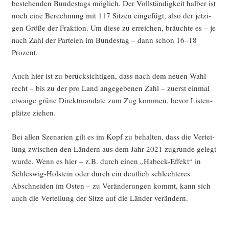
bestehen­den Bun­des­tags mög­lich. Der Voll­stän­dig­keit hal­ber ist
noch eine Berech­nung mit 117 Sit­zen ein­ge­fügt, also der jet­zi­
gen Grö­ße der Frak­ti­on. Um die­se zu errei­chen, bräuch­te es – je
nach Zahl der Par­tei­en im Bun­des­tag – dann schon 16–18
Prozent.
Auch hier ist zu berück­sich­ti­gen, dass nach dem neu­en Wahl­
recht – bis zu der pro Land ange­ge­be­nen Zahl – zuerst ein­mal
etwa­ige grü­ne Direkt­man­da­te zum Zug kom­men, bevor Lis­ten­
plät­ze ziehen.
Bei allen Sze­na­ri­en gilt es im Kopf zu behal­ten, dass die Ver­tei­
lung zwi­schen den Län­dern aus dem Jahr 2021 zugrun­de gelegt
wur­de. Wenn es hier – z.B. durch einen „Habeck-Effekt“ in
Schles­wig-Hol­stein oder durch ein deut­lich schlech­te­res
Abschnei­den im Osten – zu Ver­än­de­run­gen kommt, kann sich
auch die Ver­tei­lung der Sit­ze auf die Län­der verändern.