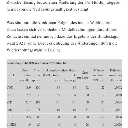
Zwi­schen­lö­sung bis zu einer Ände­rung der 5%-Hürde), abge­se­
hen davon die Ver­fas­sungs­mä­ßig­keit bestätigt.
Was sind nun die kon­kre­ten Fol­gen des neu­en Wahl­rechts?
Dazu las­sen sich ver­schie­de­ne Modell­rech­nun­gen durch­füh­ren.
Zunächst ein­mal neh­me ich dazu das Ergeb­nis der Bun­des­tags­
wahl 2021 (ohne Berück­sich­ti­gung der Ände­run­gen durch die
Wie­der­ho­lungs­wahl in Berlin).
Bun­des­tags­wahl 2021 nach neu­em Wahlrecht
Zweit­
Sitz­
Direkt­man­da­te
Sit­ze direkt
Dif­fe­renz
Dif­fe­renz
Sit­ze
Par­tei
stim­
an­
(Wahl­kreis­sie­
(mit
zu Sit­zen
Antei­le zu
per Liste
men 2021
spruch
ger)
Kappung)
2021 real
2021 real
CDU
18,9
130
98
98
32
-22
-0,0002
CSU
5,2
36
45
36
0
-9
-0,0040
SPD
25,7
181
121
121
60
-25
0,0074
AfD
10,3
73
16
16
57
-10
0,0031
FDP
11,5
80
0
0
80
-12
0,0020
LINKE
4,9
29
3
3
26
-10
-0,0070