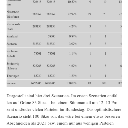
726613
726613
10,52%
9
10
12
sen
Nord­rhein-
1587067
1587067
22,97%
19
23
27
West­fa­len
Rhein­land-
293135
293135
4,24%
3
4
5
Pfalz
Saar­land
58000
0,84%
1
1
1
Sach­sen
212320
212320
3,07%
2
3
4
Sach­sen-
78701
78701
1,14%
1
1
1
Anhalt
Schles­wig-
322763
322763
4,67%
4
5
6
Hol­stein
Thü­rin­gen
83220
83220
1,20%
1
1
1
Sum­me
6852206
6910206
100,00%
83
100
117
Dar­ge­stellt sind hier drei Sze­na­ri­en. Im ers­ten Sze­na­ri­en ent­fal­
len auf Grü­ne 83 Sit­ze – bei einem Stimm­an­teil um 12–13 Pro­
zent und/oder vie­len Par­tei­en im Bun­des­tag. Das opti­mis­ti­sche­re
Sze­na­rio sieht 100 Sit­ze vor, das wäre bei einem etwas bes­se­ren
Abschnei­den als 2021 bzw. einem nur aus weni­gen Par­tei­en