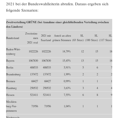
2021 bei der Bun­des­wahl­lei­te­rin abru­fen. Dar­aus erge­ben sich
fol­gen­de Szenarien:
Zweit­ver­tei­lung GRÜNE (bei Annah­me einer gleich­blei­ben­den Ver­tei­lung zwi­schen
den Ländern)
Zweit­stim­
2021 mit
Anteil an allen
SL
SL
SL
Bun­des­land
men
Saarland
grü­nen Stimmen
(83 Sitze)
(100 Sitze)
(117 Sitze)
2021 real
Baden-Würt­
1022226
1022226
14,79%
12
15
18
tem­berg
Bay­ern
1067830
1067830
15,45%
13
15
18
Ber­lin
408533
408533
5,91%
5
6
7
Bran­den­burg
137472
137472
1,99%
2
2
2
Bre­men
68427
68427
0,99%
1
1
1
Ham­burg
250532
250532
3,63%
3
4
4
Hes­sen
521411
521411
7,55%
6
8
9
Meck­len­
burg-Vor­
71956
71956
1,04%
1
1
1
pom­mern
Nie­der­sach­