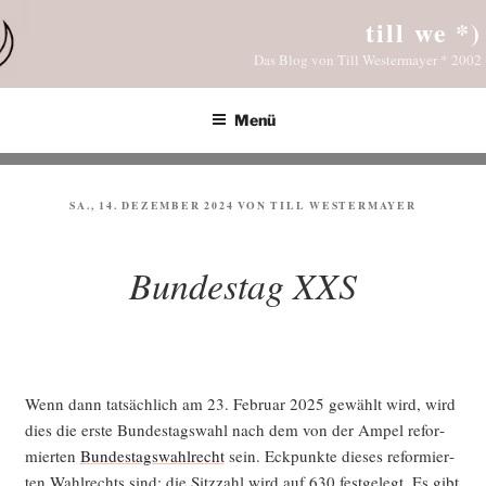
Zum
till we *)
Inhalt
Das Blog von Till Westermayer * 2002
springen
Menü
VERÖFFENTLICHT
SA., 14. DEZEMBER 2024
VON
TILL WESTERMAYER
AM
Bundestag XXS
Wenn dann tat­säch­lich am 23. Febru­ar 2025 gewählt wird, wird
dies die ers­te Bun­des­tags­wahl nach dem von der Ampel refor­
mier­ten
Bun­des­tags­wahl­recht
sein. Eck­punk­te die­ses refor­mier­
ten Wahl­rechts sind: die Sitz­zahl wird auf 630 fest­ge­legt. Es gibt