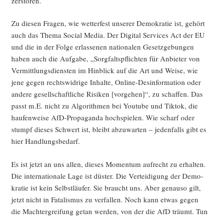
zerstören.
Zu die­sen Fra­gen, wie wet­ter­fest unse­rer Demo­kra­tie ist, gehört
auch das The­ma Social Media. Der Digi­tal Ser­vices Act der EU
und die in der Fol­ge erlas­se­nen natio­na­len Gesetz­ge­bun­gen
haben auch die Auf­ga­be, „Sorg­falts­pflich­ten für Anbie­ter von
Ver­mitt­lungs­diens­ten im Hin­blick auf die Art und Wei­se, wie
jene gegen rechts­wid­ri­ge Inhal­te, Online-Des­in­for­ma­ti­on oder
ande­re gesell­schaft­li­che Risi­ken [vor­ge­hen]“, zu schaf­fen. Das
passt m.E. nicht zu Algo­rith­men bei You­tube und Tik­tok, die
hau­fen­wei­se AfD-Pro­pa­gan­da hoch­spie­len. Wie scharf oder
stumpf die­ses Schwert ist, bleibt abzu­war­ten – jeden­falls gibt es
hier Handlungsbedarf.
Es ist jetzt an uns allen, die­ses Momen­tum auf­recht zu erhal­ten.
Die inter­na­tio­na­le Lage ist düs­ter. Die Ver­tei­di­gung der Demo­
kra­tie ist kein Selbst­läu­fer. Sie braucht uns. Aber genau­so gilt,
jetzt nicht in Fata­lis­mus zu ver­fal­len. Noch kann etwas gegen
die Macht­er­grei­fung getan wer­den, von der die AfD träumt. Tun