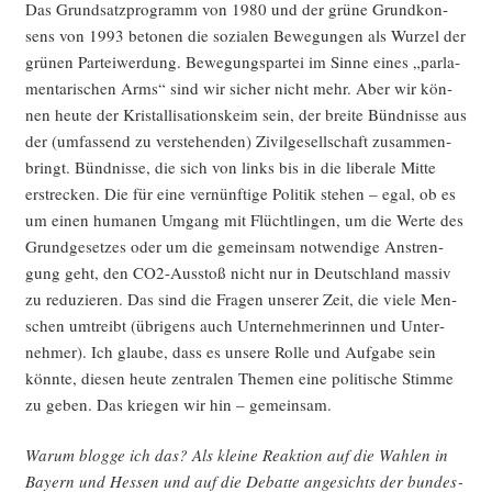
Das Grund­satz­pro­gramm von 1980 und der grü­ne Grund­kon­
sens von 1993 beto­nen die sozia­len Bewe­gun­gen als Wur­zel der
grü­nen Par­tei­wer­dung. Bewe­gungs­par­tei im Sin­ne eines „par­la­
men­ta­ri­schen Arms“ sind wir sicher nicht mehr. Aber wir kön­
nen heu­te der Kris­tal­li­sa­ti­ons­keim sein, der brei­te Bünd­nis­se aus
der (umfas­send zu ver­ste­hen­den) Zivil­ge­sell­schaft zusam­men­
bringt. Bünd­nis­se, die sich von links bis in die libe­ra­le Mit­te
erstre­cken. Die für eine ver­nünf­ti­ge Poli­tik ste­hen – egal, ob es
um einen huma­nen Umgang mit Flücht­lin­gen, um die Wer­te des
Grund­ge­set­zes oder um die gemein­sam not­wen­di­ge Anstren­
gung geht, den CO2-Aus­stoß nicht nur in Deutsch­land mas­siv
zu redu­zie­ren. Das sind die Fra­gen unse­rer Zeit, die vie­le Men­
schen umtreibt (übri­gens auch Unter­neh­me­rin­nen und Unter­
neh­mer). Ich glau­be, dass es unse­re Rol­le und Auf­ga­be sein
könn­te, die­sen heu­te zen­tra­len The­men eine poli­ti­sche Stim­me
zu geben. Das krie­gen wir hin – gemeinsam.
War­um blog­ge ich das? Als klei­ne Reak­ti­on auf die Wah­len in
Bay­ern und Hes­sen und auf die Debat­te ange­sichts der bun­des­