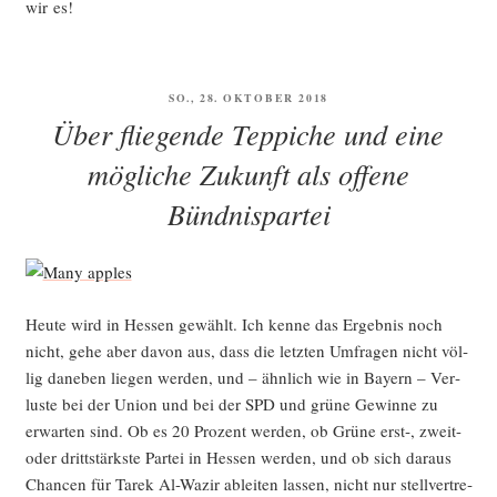
wir es!
VERÖFFENTLICHT
SO., 28. OKTOBER 2018
AM
Über fliegende Teppiche und eine
mögliche Zukunft als offene
Bündnispartei
Heu­te wird in Hes­sen gewählt. Ich ken­ne das Ergeb­nis noch
nicht, gehe aber davon aus, dass die letz­ten Umfra­gen nicht völ­
lig dane­ben lie­gen wer­den, und – ähn­lich wie in Bay­ern – Ver­
lus­te bei der Uni­on und bei der SPD und grü­ne Gewin­ne zu
erwar­ten sind. Ob es 20 Pro­zent wer­den, ob Grü­ne erst‑, zweit-
oder dritt­stärks­te Par­tei in Hes­sen wer­den, und ob sich dar­aus
Chan­cen für Tarek Al-Wazir ablei­ten las­sen, nicht nur stell­ver­tre­