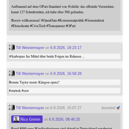
Aufbauend auf dem OParl-Standard von
@
okfde
: das offizielle Verzeichnis
kennt 127 Schnittstellen, ich habe über 500 gefunden.
Boosts willkommen!
#
OpenData
#
Kommunalpolitik
#
Gemeinderat
#
Demokratie
#
CivicTech
#
Transparenz
#
OParl
Till Westermayer
on
6.8.2026, 18:23:17
@
kaibojens
Im Mittel über beide Folgen im Rahmen ...
Till Westermayer
on
6.8.2026, 16:58:28
Bonnie Taylor meets Klingon opera?
#
startrek
#
snw
Till Westermayer
on 6.8.2026, 15:07:27
boosted
Rico Grimm
on
6.8.2026, 08:46:25
Rund 8000 neue Windkraftanlagen sind aktuell in Deutschland genehmigt.