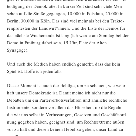
tei­di­gung der Demo­kra­tie. In kur­zer Zeit sind sehr vie­le Men­
schen auf die Stra­ße gegan­gen, 10.000 in Pots­dam, 25.000 in
Ber­lin, 30.000 in Köln. Das sind viel mehr als bei den Trak­to­
ren­pro­tes­ten der Landwirt*innen. Und die Lis­te der Demos für
das nächs­te Wochen­en­de ist lang (ich wer­de am Sonn­tag bei der
Demo in Frei­burg dabei sein, 15 Uhr, Platz der Alten
Synagoge).
Und auch die Medi­en haben end­lich gemerkt, dass das kein
Spiel ist. Hof­fe ich jedenfalls.
Die­ser Moment ist auch der rich­ti­ge, um zu schau­en, wie wehr­
haft unse­re Demo­kra­tie ist. Damit mei­ne ich nicht nur die
Debat­ten um ein Par­tei­ver­bots­ver­fah­ren und ähn­li­che recht­li­che
Instru­men­te, son­dern vor allem das Hin­se­hen, ob die Regeln,
die wir uns selbst in Ver­fas­sun­gen, Geset­zen und Geschäfts­ord­
nung gege­ben haben, geeig­net sind, um Rechts­extre­me außen
vor zu halt und die­sen kei­nen Hebel zu geben, unser Land zu