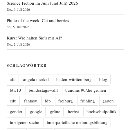
Science Fiction im Juni (und Juli) 2026
Do., 9. Juli 2026
Photo of the week: Cat and berries
So., 5. Juli 2026
Kurz: Wie halten Sie’s mit AI?
Do., 2. Juli 2026
SCHLAGWÖRTER
afd
angela merkel
baden-württemberg
blog
btw13
bundestagswahl
bündnis 90/die grünen
cdu
fantasy
fdp
freiburg
frühling
garten
gender
google
grüne
herbst
hochschulpolitik
in eigener sache
innerparteiliche meinungsbildung