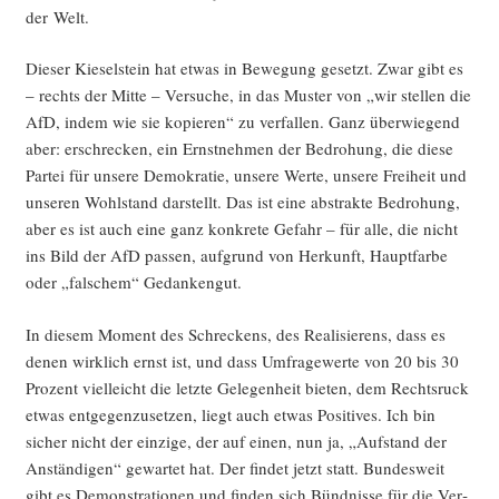
der Welt.
Die­ser Kie­sel­stein hat etwas in Bewe­gung gesetzt. Zwar gibt es
– rechts der Mit­te – Ver­su­che, in das Mus­ter von „wir stel­len die
AfD, indem wie sie kopie­ren“ zu ver­fal­len. Ganz über­wie­gend
aber: erschre­cken, ein Ernst­neh­men der Bedro­hung, die die­se
Par­tei für unse­re Demo­kra­tie, unse­re Wer­te, unse­re Frei­heit und
unse­ren Wohl­stand dar­stellt. Das ist eine abs­trak­te Bedro­hung,
aber es ist auch eine ganz kon­kre­te Gefahr – für alle, die nicht
ins Bild der AfD pas­sen, auf­grund von Her­kunft, Haupt­far­be
oder „fal­schem“ Gedankengut.
In die­sem Moment des Schre­ckens, des Rea­li­sie­rens, dass es
denen wirk­lich ernst ist, und dass Umfra­ge­wer­te von 20 bis 30
Pro­zent viel­leicht die letz­te Gele­gen­heit bie­ten, dem Rechts­ruck
etwas ent­ge­gen­zu­set­zen, liegt auch etwas Posi­ti­ves. Ich bin
sicher nicht der ein­zi­ge, der auf einen, nun ja, „Auf­stand der
Anstän­di­gen“ gewar­tet hat. Der fin­det jetzt statt. Bun­des­weit
gibt es Demons­tra­tio­nen und fin­den sich Bünd­nis­se für die Ver­