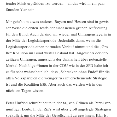
ten­der Minis­ter­prä­si­dent zu wer­den – all das wird in ein paar
Stun­den klar sein.
Mir geht’s um etwas ande­res. Bay­ern und Hes­sen sind in gewis­
ser Wei­se die ers­ten Test­fel­der einer neu­en grü­nen Auf­stel­lung
für den Bund. Auch da sind wir wie­der mal Umfra­gen­sie­ge­rin in
der Mit­te der Legis­la­tur­pe­ri­ode. Jeden­falls dann, wenn die
Legis­la­tur­pe­ri­ode einen nor­ma­len Ver­lauf nimmt und die „Gro­
ße“ Koali­ti­on im Bund wei­ter Bestand hat. Ange­sichts der der­
zei­ti­gen Umfra­gen, ange­sichts der Unklar­heit über poten­zi­el­le
Merkel-Nachfolger*innen in der CDU wie in der SPD hal­te ich
es für sehr wahr­schein­lich, dass „Schre­cken ohne Ende“ für die
alten Volks­par­tei­en die weni­ger ris­kant erschei­nen­de Stra­te­gie
ist und die Koali­ti­on hält. Aber auch das wer­den wir in den
nächs­ten Tagen wissen.
Peter Unfried schreibt heu­te in der
taz
von Grü­nen als Par­tei ver­
nünf­ti­ger Leu­te. In der
ZEIT
wird über groß ange­leg­te Stra­te­gien
spe­ku­liert, um die Mit­te der Gesell­schaft zu gewin­nen. Klar ist