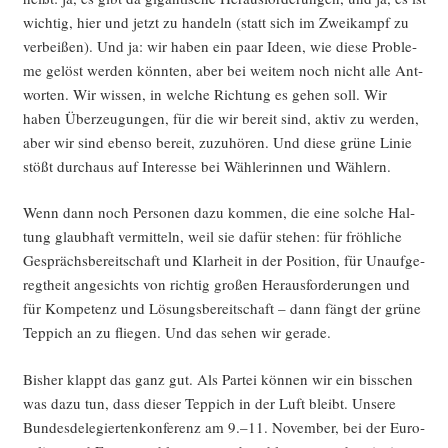
wich­tig, hier und jetzt zu han­deln (statt sich im Zwei­kampf zu
ver­bei­ßen). Und ja: wir haben ein paar Ideen, wie die­se Pro­ble­
me gelöst wer­den könn­ten, aber bei wei­tem noch nicht alle Ant­
wor­ten. Wir wis­sen, in wel­che Rich­tung es gehen soll. Wir
haben Über­zeu­gun­gen, für die wir bereit sind, aktiv zu wer­den,
aber wir sind eben­so bereit, zuzu­hö­ren. Und die­se grü­ne Linie
stößt durch­aus auf Inter­es­se bei Wäh­le­rin­nen und Wählern.
Wenn dann noch Per­so­nen dazu kom­men, die eine sol­che Hal­
tung glaub­haft ver­mit­teln, weil sie dafür ste­hen: für fröh­li­che
Gesprächs­be­reit­schaft und Klar­heit in der Posi­ti­on, für Unauf­ge­
regt­heit ange­sichts von rich­tig gro­ßen Her­aus­for­de­run­gen und
für Kom­pe­tenz und Lösungs­be­reit­schaft – dann fängt der grü­ne
Tep­pich an zu flie­gen. Und das sehen wir gerade.
Bis­her klappt das ganz gut. Als Par­tei kön­nen wir ein biss­chen
was dazu tun, dass die­ser Tep­pich in der Luft bleibt. Unse­re
Bun­des­de­le­gier­ten­kon­fe­renz am 9.–11. Novem­ber, bei der Euro­