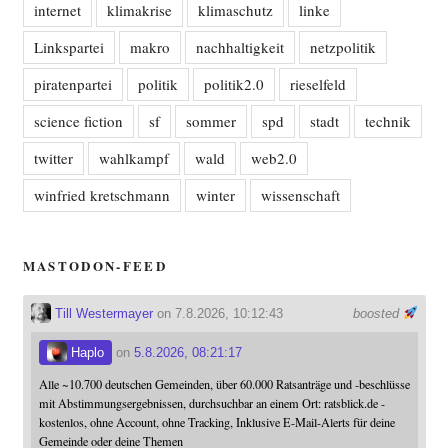
internet
klimakrise
klimaschutz
linke
Linkspartei
makro
nachhaltigkeit
netzpolitik
piratenpartei
politik
politik2.0
rieselfeld
science fiction
sf
sommer
spd
stadt
technik
twitter
wahlkampf
wald
web2.0
winfried kretschmann
winter
wissenschaft
MASTODON-FEED
Till Westermayer
on 7.8.2026, 10:12:43
boosted
Haplo
on
5.8.2026, 08:21:17
Alle ~10.700 deutschen Gemeinden, über 60.000 Ratsanträge und -beschlüsse
mit Abstimmungsergebnissen, durchsuchbar an einem Ort: ratsblick.de -
kostenlos, ohne Account, ohne Tracking, Inklusive E-Mail-Alerts für deine
Gemeinde oder deine Themen