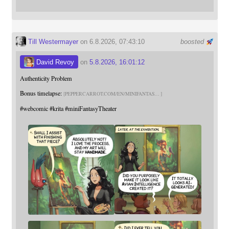
Till Westermayer
on 6.8.2026, 07:43:10
boosted
David Revoy
on
5.8.2026, 16:01:12
Authenticity Problem
Bonus timelapse:
PEPPERCARROT.COM/EN/MINIFANTAS
#
webcomic
#
krita
#
miniFantasyTheater