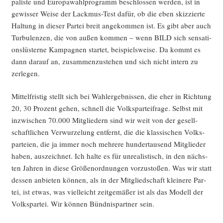
pa­lis­te und Euro­pa­wahl­pro­gramm beschlos­sen wer­den, ist in
gewis­ser Wei­se der Lack­mus-Test dafür, ob die eben skiz­zier­te
Hal­tung in die­ser Par­tei breit ange­kom­men ist. Es gibt aber auch
Tur­bu­len­zen, die von außen kom­men – wenn BILD sich sen­sa­ti­
ons­lüs­ter­ne Kam­pa­gnen star­tet, bei­spiels­wei­se. Da kommt es
dann dar­auf an, zusam­men­zu­ste­hen und sich nicht intern zu
zerlegen.
Mit­tel­fris­tig stellt sich bei Wahl­er­geb­nis­sen, die eher in Rich­tung
20, 30 Pro­zent gehen, schnell die Volks­par­tei­f­ra­ge. Selbst mit
inzwi­schen 70.000 Mit­glie­dern sind wir weit von der gesell­
schaft­li­chen Ver­wur­ze­lung ent­fernt, die die klas­si­schen Volks­
par­tei­en, die ja immer noch meh­re­re hun­der­tau­send Mit­glie­der
haben, aus­zeich­net. Ich hal­te es für unrea­lis­tisch, in den nächs­
ten Jah­ren in die­se Grö­ßen­ord­nun­gen vor­zu­sto­ßen. Was wir statt
des­sen anbie­ten kön­nen, als in der Mit­glied­schaft klei­ne­re Par­
tei, ist etwas, was viel­leicht zeit­ge­mä­ßer ist als das Modell der
Volks­par­tei. Wir kön­nen Bünd­nis­part­ner sein.