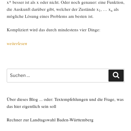
x* bes­ser ist als x oder nicht. Oder noch genau­er: eine Funk­ti­on,
die Aus­kunft dar­über gibt, wel­cher der Zustän­de x
, … x
als
1
n
mög­li­che Lösung eines Pro­blems am bes­ten ist.
Kom­pli­ziert wird das durch min­des­tens vier Dinge:
„Uto­
weiterlesen
pie,
Real­
po­
li­
Suche
Such
tik
nach:
und
loka­
le
Über dieses Blog ... oder: Textempfehlungen und die Frage, was
Maxi­
das hier eigentlich sein soll
ma“
Rechner zur Landtagswahl Baden-Württemberg