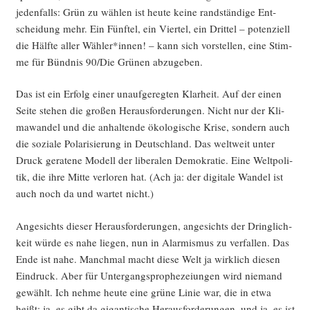
jeden­falls: Grün zu wäh­len ist heu­te kei­ne rand­stän­di­ge Ent­
schei­dung mehr. Ein Fünf­tel, ein Vier­tel, ein Drit­tel – poten­zi­ell
die Hälf­te aller Wähler*innen! – kann sich vor­stel­len, eine Stim­
me für Bünd­nis 90/Die Grü­nen abzugeben.
Das ist ein Erfolg einer unauf­ge­reg­ten Klar­heit. Auf der einen
Sei­te ste­hen die gro­ßen Her­aus­for­de­run­gen. Nicht nur der Kli­
ma­wan­del und die anhal­ten­de öko­lo­gi­sche Kri­se, son­dern auch
die sozia­le Pola­ri­sie­rung in Deutsch­land. Das welt­weit unter
Druck gera­te­ne Modell der libe­ra­len Demo­kra­tie. Eine Welt­po­li­
tik, die ihre Mit­te ver­lo­ren hat. (Ach ja: der digi­ta­le Wan­del ist
auch noch da und war­tet nicht.)
Ange­sichts die­ser Her­aus­for­de­run­gen, ange­sichts der Dring­lich­
keit wür­de es nahe lie­gen, nun in Alar­mis­mus zu ver­fal­len. Das
Ende ist nahe. Manch­mal macht die­se Welt ja wirk­lich die­sen
Ein­druck. Aber für Unter­gangs­pro­phe­zei­un­gen wird nie­mand
gewählt. Ich neh­me heu­te eine grü­ne Linie war, die in etwa
heißt: ja, es gibt da gigan­ti­sche Her­aus­for­de­run­gen, und ja, es ist