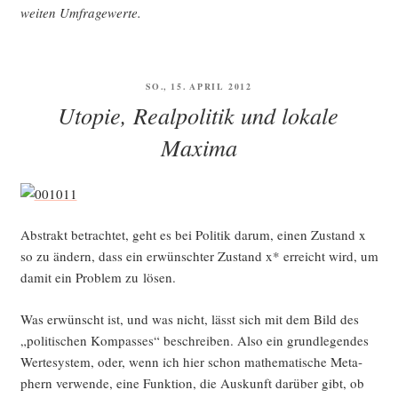
wei­ten Umfragewerte.
VERÖFFENTLICHT
SO., 15. APRIL 2012
AM
Utopie, Realpolitik und lokale
Maxima
Abs­trakt betrach­tet, geht es bei Poli­tik dar­um, einen Zustand x
so zu ändern, dass ein erwünsch­ter Zustand x* erreicht wird, um
damit ein Pro­blem zu lösen.
Was erwünscht ist, und was nicht, lässt sich mit dem Bild des
„poli­ti­schen Kom­pas­ses“ beschrei­ben. Also ein grund­le­gen­des
Wer­te­sys­tem, oder, wenn ich hier schon mathe­ma­ti­sche Meta­
phern ver­wen­de, eine Funk­ti­on, die Aus­kunft dar­über gibt, ob