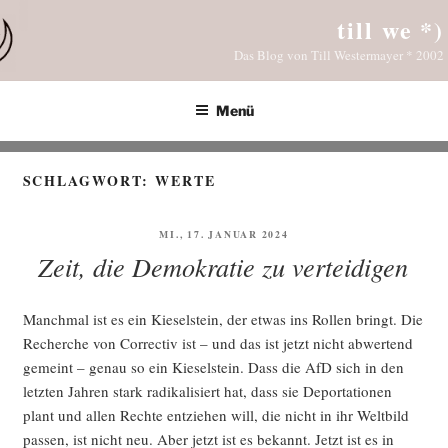
Zum
till we *)
Inhalt
Das Blog von Till Westermayer * 2002
springen
Menü
SCHLAGWORT:
WERTE
VERÖFFENTLICHT
MI., 17. JANUAR 2024
AM
Zeit, die Demokratie zu verteidigen
Manch­mal ist es ein Kie­sel­stein, der etwas ins Rol­len bringt. Die
Recher­che von Cor­rec­tiv ist – und das ist jetzt nicht abwer­tend
gemeint – genau so ein Kie­sel­stein. Dass die AfD sich in den
letz­ten Jah­ren stark radi­ka­li­siert hat, dass sie Depor­ta­tio­nen
plant und allen Rech­te ent­zie­hen will, die nicht in ihr Welt­bild
pas­sen, ist nicht neu. Aber jetzt ist es bekannt. Jetzt ist es in