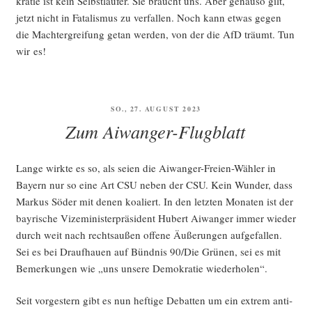
kra­tie ist kein Selbst­läu­fer. Sie braucht uns. Aber genau­so gilt,
jetzt nicht in Fata­lis­mus zu ver­fal­len. Noch kann etwas gegen
die Macht­er­grei­fung getan wer­den, von der die AfD träumt. Tun
wir es!
VERÖFFENTLICHT
SO., 27. AUGUST 2023
AM
Zum Aiwanger-Flugblatt
Lan­ge wirk­te es so, als sei­en die Aiwan­ger-Frei­en-Wäh­ler in
Bay­ern nur so eine Art CSU neben der CSU. Kein Wun­der, dass
Mar­kus Söder mit denen koaliert. In den letz­ten Mona­ten ist der
bay­ri­sche Vize­mi­nis­ter­prä­si­dent Hubert Aiwan­ger immer wie­der
durch weit nach rechts­au­ßen offe­ne Äuße­run­gen auf­ge­fal­len.
Sei es bei Drauf­hau­en auf Bünd­nis 90/Die Grü­nen, sei es mit
Bemer­kun­gen wie „uns unse­re Demo­kra­tie wiederholen“.
Seit vor­ges­tern gibt es nun hef­ti­ge Debat­ten um ein extrem anti­