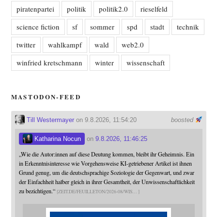
piratenpartei
politik
politik2.0
rieselfeld
science fiction
sf
sommer
spd
stadt
technik
twitter
wahlkampf
wald
web2.0
winfried kretschmann
winter
wissenschaft
MASTODON-FEED
Till Westermayer
on 9.8.2026, 11:54:20
boosted
Katharina Nocun
on
9.8.2026, 11:46:25
„Wie die Autor:innen auf diese Deutung kommen, bleibt ihr Geheimnis. Ein
in Erkenntnisinteresse wie Vorgehensweise KI-getriebener Artikel ist ihnen
Grund genug, um die deutschsprachige Soziologie der Gegenwart, und zwar
der Einfachheit halber gleich in ihrer Gesamtheit, der Unwissenschaftlichkeit
zu bezichtigen.“
ZEIT.DE/FEUILLETON/2026-08/WIS