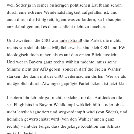
weil Söder ja in sei­ner bis­he­ri­gen poli­ti­schen Lauf­bahn schon
durch eine extre­me Wen­de­hals­fä­hig­keit auf­ge­fal­len ist, und
auch durch die Fähig­keit, irgend­was zu for­dern, zu behaup­ten,
anzu­kün­di­gen und es dann schlicht nicht zu machen.
Und zwei­tens: die CSU war
unter Strauß
die Par­tei, die nichts
rechts von sich dul­de­te. Mög­li­cher­wei­se sind sich CSU und FW
ideo­lo­gisch doch näher, als es auf den ers­ten Blick aus­sieht.
Und wer in Bay­ern ganz rechts wäh­len möch­te, muss sei­ne
Stim­me nicht der AfD geben, son­dern darf die Frei­en Wäh­ler
stär­ken, die dann mit der CSU wei­ter­ma­chen dür­fen. Wie sie als
maß­geb­lich durch Aiwan­ger gepräg­te Par­tei ticken, ist jetzt klar.
Inso­fern bin ich mir gar nicht so sicher, ob das Auf­de­cken die­
ses Flug­blatts im Bay­ern-Wahl­kampf wirk­lich hilft – oder ob es
nicht letzt­lich igno­riert und weg­ver­dampft wird (von Söder), und
heim­lich gewert­schätzt wird (von den Wähler*innen ganz
rechts) – mit der Fol­ge, dass die jet­zi­ge Koali­ti­on am Schluss
gestärkt dasteht.