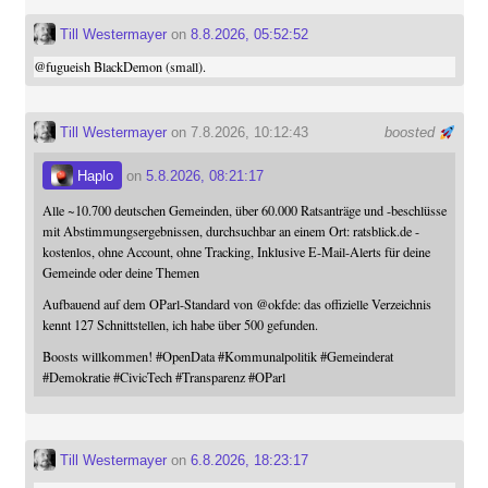
Till Westermayer
on
8.8.2026, 05:52:52
@
fugueish
BlackDemon (small).
Till Westermayer
on 7.8.2026, 10:12:43
boosted
Haplo
on
5.8.2026, 08:21:17
Alle ~10.700 deutschen Gemeinden, über 60.000 Ratsanträge und -beschlüsse
mit Abstimmungsergebnissen, durchsuchbar an einem Ort: ratsblick.de -
kostenlos, ohne Account, ohne Tracking, Inklusive E-Mail-Alerts für deine
Gemeinde oder deine Themen
Aufbauend auf dem OParl-Standard von
@
okfde
: das offizielle Verzeichnis
kennt 127 Schnittstellen, ich habe über 500 gefunden.
Boosts willkommen!
#
OpenData
#
Kommunalpolitik
#
Gemeinderat
#
Demokratie
#
CivicTech
#
Transparenz
#
OParl
Till Westermayer
on
6.8.2026, 18:23:17