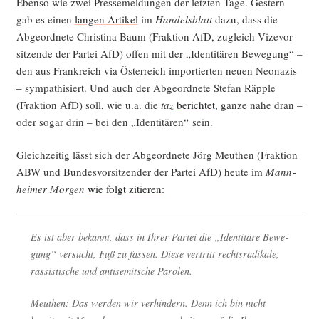
Eben­so wie zwei Pres­se­mel­dun­gen der letz­ten Tage. Ges­tern
gab es einen
lan­gen Arti­kel
im
Han­dels­blatt
dazu, dass die
Abge­ord­ne­te Chris­ti­na Baum (Frak­ti­on AfD, zugleich Vize­vor­
sit­zen­de der Par­tei AfD) offen mit der „Iden­ti­tä­ren Bewe­gung“ –
den aus Frank­reich via Öster­reich impor­tier­ten neu­en Neo­na­zis
– sym­pa­thi­siert. Und auch der Abge­ord­ne­te Ste­fan Räpp­le
(Frak­ti­on AfD) soll, wie u.a. die
taz
berich­tet
, gan­ze nahe dran –
oder sogar drin – bei den „Iden­ti­tä­ren“ sein.
Gleich­zei­tig lässt sich der Abge­ord­ne­te Jörg Meu­then (Frak­ti­on
ABW und Bun­des­vor­sit­zen­der der Par­tei AfD) heu­te im
Mann­
hei­mer Mor­gen
wie folgt zitie­ren
:
Es ist aber bekannt, dass in Ihrer Par­tei die „Iden­ti­tä­re Bewe­
gung“ ver­sucht, Fuß zu fas­sen. Die­se ver­tritt rechts­ra­di­ka­le,
ras­sis­ti­sche und anti­se­mit­sche Parolen.
Meu­then: Das wer­den wir ver­hin­dern. Denn ich bin nicht