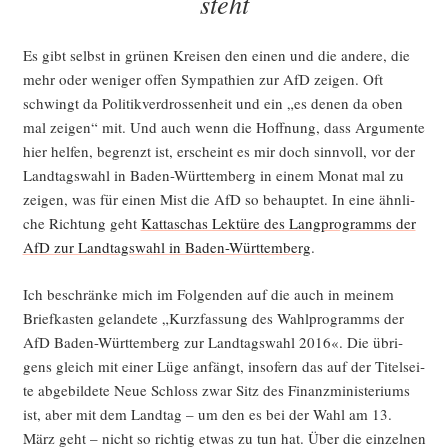
steht
Es gibt selbst in grü­nen Krei­sen den einen und die ande­re, die
mehr oder weni­ger offen Sym­pa­thien zur AfD zei­gen. Oft
schwingt da Poli­tik­ver­dros­sen­heit und ein „es denen da oben
mal zei­gen“ mit. Und auch wenn die Hoff­nung, dass Argu­men­te
hier hel­fen, begrenzt ist, erscheint es mir doch sinn­voll, vor der
Land­tags­wahl in Baden-Würt­tem­berg in einem Monat mal zu
zei­gen, was für einen Mist die AfD so behaup­tet. In eine ähn­li­
che Rich­tung geht
Kat­ta­schas Lek­tü­re des Lang­pro­gramms der
AfD zur Land­tags­wahl in Baden-Würt­tem­berg
.
Ich beschrän­ke mich im Fol­gen­den auf die auch in mei­nem
Brief­kas­ten gelan­de­te „Kurz­fas­sung des Wahl­pro­gramms der
AfD Baden-Würt­tem­berg zur Land­tags­wahl 2016«. Die übri­
gens gleich mit einer Lüge anfängt, inso­fern das auf der Titel­sei­
te abge­bil­de­te Neue Schloss zwar Sitz des Finanz­mi­nis­te­ri­ums
ist, aber mit dem Land­tag – um den es bei der Wahl am 13.
März geht – nicht so rich­tig etwas zu tun hat. Über die ein­zel­nen