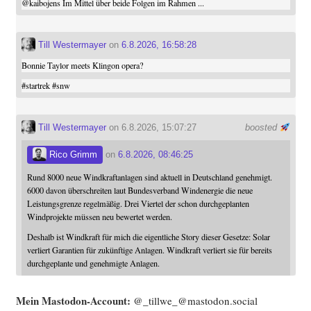
@
kaibojens
Im Mittel über beide Folgen im Rahmen ...
Till Westermayer
on
6.8.2026, 16:58:28
Bonnie Taylor meets Klingon opera?
#
startrek
#
snw
Till Westermayer
on 6.8.2026, 15:07:27
boosted
Rico Grimm
on
6.8.2026, 08:46:25
Rund 8000 neue Windkraftanlagen sind aktuell in Deutschland genehmigt.
6000 davon überschreiten laut Bundesverband Windenergie die neue
Leistungsgrenze regelmäßig. Drei Viertel der schon durchgeplanten
Windprojekte müssen neu bewertet werden.
Deshalb ist Windkraft für mich die eigentliche Story dieser Gesetze: Solar
verliert Garantien für zukünftige Anlagen. Windkraft verliert sie für bereits
durchgeplante und genehmigte Anlagen.
Mein Mast­o­don-Account:
@_tillwe_@mastodon.social