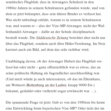
se­mi­ti­sches Flug­blatt, dass in Aiwan­gers Schul­zeit in den
1980er Jah­ren in sei­nem Schul­ran­zen gefun­den wur­de, und von
dem er jetzt behaup­tet, dass sein älte­rer Bru­der es ver­fasst hat.
Was nicht unbe­dingt erklärt, war­um es in sei­nem Schul­ran­zen
war, und war­um er – also der Vize-MP-Aiwan­ger, nicht der Waf­
fen­han­del-Aiwan­ger – dafür an der Schu­le dis­zi­pli­na­risch
bestraft wur­de. Die
Süd­deut­sche Zei­tung
berich­tet aber nicht nur
über das Flug­blatt, son­dern auch über Hit­ler-Ver­eh­rung. Im Netz
kur­siert auch ein Bild, auf dem das sehr sicht­bar wird.
Unab­hän­gig davon, ob der Aiwan­ger Hubert das Flug­blatt ver­
fasst hat oder nicht – ganz offen­sicht­lich war es etwas, das an
sei­ne poli­ti­sche Hal­tung als Jugend­li­cher anschluss­fä­hig war.
(Und mich wür­de ja auch inter­es­sie­ren, ob das im Eltern­haus,
am Wohn­ort (
Rot­ten­burg an der Laaber
, knapp 9000 Ew.)
bekannt, gedul­det oder viel­leicht sogar erwünscht war …).
Die span­nen­de Fra­ge ist jetzt: Gab es von den 1980ern bis heu­te
eine Ent­wick­lung beim baye­ri­schen Vize-MP? Oder tickt der im