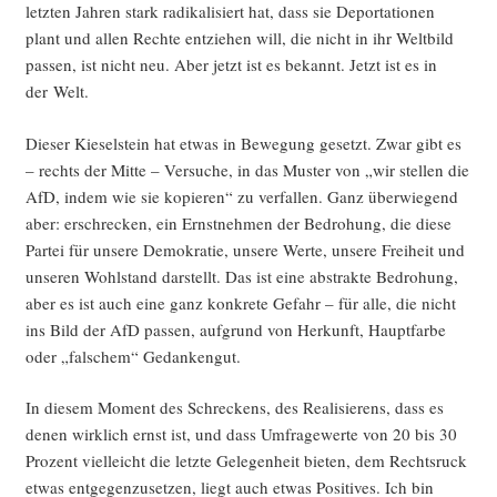
letz­ten Jah­ren stark radi­ka­li­siert hat, dass sie Depor­ta­tio­nen
plant und allen Rech­te ent­zie­hen will, die nicht in ihr Welt­bild
pas­sen, ist nicht neu. Aber jetzt ist es bekannt. Jetzt ist es in
der Welt.
Die­ser Kie­sel­stein hat etwas in Bewe­gung gesetzt. Zwar gibt es
– rechts der Mit­te – Ver­su­che, in das Mus­ter von „wir stel­len die
AfD, indem wie sie kopie­ren“ zu ver­fal­len. Ganz über­wie­gend
aber: erschre­cken, ein Ernst­neh­men der Bedro­hung, die die­se
Par­tei für unse­re Demo­kra­tie, unse­re Wer­te, unse­re Frei­heit und
unse­ren Wohl­stand dar­stellt. Das ist eine abs­trak­te Bedro­hung,
aber es ist auch eine ganz kon­kre­te Gefahr – für alle, die nicht
ins Bild der AfD pas­sen, auf­grund von Her­kunft, Haupt­far­be
oder „fal­schem“ Gedankengut.
In die­sem Moment des Schre­ckens, des Rea­li­sie­rens, dass es
denen wirk­lich ernst ist, und dass Umfra­ge­wer­te von 20 bis 30
Pro­zent viel­leicht die letz­te Gele­gen­heit bie­ten, dem Rechts­ruck
etwas ent­ge­gen­zu­set­zen, liegt auch etwas Posi­ti­ves. Ich bin