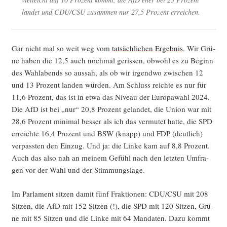
lan­det und CDU/CSU zusam­men nur 27,5 Pro­zent erreichen.
Gar nicht mal so weit weg vom
tat­säch­li­chen Ergeb­nis
. Wir Grü­
ne haben die 12,5 auch noch­mal geris­sen, obwohl es zu Beginn
des Wahl­abends so aus­sah, als ob wir irgend­wo zwi­schen 12
und 13 Pro­zent lan­den wür­den. Am Schluss reich­te es nur für
11,6 Pro­zent, das ist in etwa das Niveau der Euro­pa­wahl 2024.
Die AfD ist bei „nur“ 20,8 Pro­zent gelan­det, die Uni­on war mit
28,6 Pro­zent mini­mal bes­ser als ich das ver­mu­tet hat­te, die SPD
erreich­te 16,4 Pro­zent und BSW (knapp) und FDP (deut­lich)
ver­pass­ten den Ein­zug. Und ja: die Lin­ke kam auf 8,8 Pro­zent.
Auch das also nah an mei­nem Gefühl nach den letz­ten Umfra­
gen vor der Wahl und der Stimmungslage.
Im Par­la­ment sit­zen damit fünf Frak­tio­nen: CDU/CSU mit 208
Sit­zen, die AfD mit 152 Sit­zen (!), die SPD mit 120 Sit­zen, Grü­
ne mit 85 Sit­zen und die Lin­ke mit 64 Man­da­ten. Dazu kommt