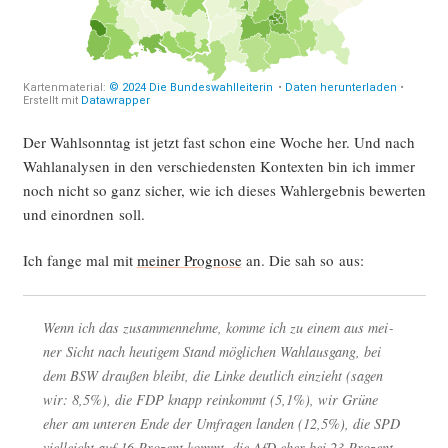
Der Wahl­sonn­tag ist jetzt fast schon eine Woche her. Und nach
Wahl­ana­ly­sen in den ver­schie­dens­ten Kon­tex­ten bin ich immer
noch nicht so ganz sicher, wie ich die­ses Wahl­er­geb­nis bewer­ten
und ein­ord­nen soll.
Ich fan­ge mal mit
mei­ner Pro­gno­se
an. Die sah so aus:
Wenn ich das zusam­men­neh­me, kom­me ich zu einem aus mei­
ner Sicht nach heu­ti­gem Stand mög­li­chen Wahl­aus­gang, bei
dem BSW drau­ßen bleibt, die Lin­ke deut­lich ein­zieht (sagen
wir: 8,5%), die FDP knapp rein­kommt (5,1%), wir Grü­ne
eher am unte­ren Ende der Umfra­gen lan­den (12,5%), die SPD
viel­leicht auf 16 Pro­zent kommt, die AfD eher bei 23 Pro­zent