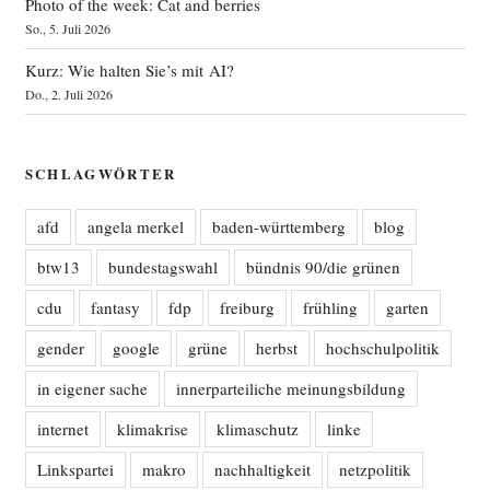
Photo of the week: Cat and berries
So., 5. Juli 2026
Kurz: Wie halten Sie’s mit AI?
Do., 2. Juli 2026
SCHLAGWÖRTER
afd
angela merkel
baden-württemberg
blog
btw13
bundestagswahl
bündnis 90/die grünen
cdu
fantasy
fdp
freiburg
frühling
garten
gender
google
grüne
herbst
hochschulpolitik
in eigener sache
innerparteiliche meinungsbildung
internet
klimakrise
klimaschutz
linke
Linkspartei
makro
nachhaltigkeit
netzpolitik