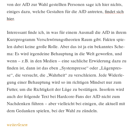
von der AfD zur Wahl gestell­ten Per­so­nen sage ich hier nichts,
eini­ges dazu, wel­che Gestal­ten für die AfD antre­ten,
fin­det sich
hier
.
Inter­es­sant fin­de ich, in was für einem Aus­maß die AfD in ihrem
Kurz­pro­gramm Ver­schwö­rungs­theo­rien Raum gibt. Fak­ten spie­
len dabei kei­ne gro­ße Rol­le. Aber das ist ja ein bekann­tes Sche­
ma: Es wird irgend­ei­ne Behaup­tung in die Welt gewor­fen, und
wenn – z.B. in den Medi­en – eine sach­li­che Erwi­de­rung dazu zu
fin­den ist, dann ist das eben „Sys­tem­pres­se“ oder „Lügen­pres­
se“, die ver­sucht, die „Wahr­heit“ zu ver­schlei­ern. Jede Wider­le­
gung einer Behaup­tung wird so im rich­ti­gen Mind­set nur zum
Fut­ter, um die Rich­tig­keit der Lüge zu bestä­ti­gen. Inso­fern wird
auch der fol­gen­de Text bei Hard­core-Fans der AfD nicht zum
Nach­den­ken füh­ren – aber viel­leicht bei eini­gen, die aktu­ell mit
dem Gedan­ken spie­len, bei der Wahl zu zündeln.
„Was
weiterlesen
im