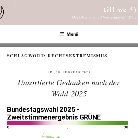
Zum
till we *)
Inhalt
Das Blog von Till Westermayer * 2002
springen
Menü
SCHLAGWORT:
RECHTSEXTREMISMUS
VERÖFFENTLICHT
FR., 28. FEBRUAR 2025
AM
Unsortierte Gedanken nach der
Wahl 2025