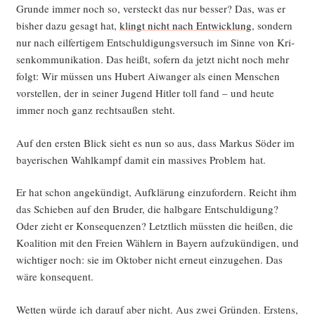
Grun­de immer noch so, ver­steckt das nur bes­ser? Das, was er
bis­her dazu gesagt hat,
klingt nicht nach Ent­wick­lung
, son­dern
nur nach eil­fer­ti­gem Ent­schul­di­gungs­ver­such im Sin­ne von Kri­
sen­kom­mu­ni­ka­ti­on. Das heißt, sofern da jetzt nicht noch mehr
folgt: Wir müs­sen uns Hubert Aiwan­ger als einen Men­schen
vor­stel­len, der in sei­ner Jugend Hit­ler toll fand – und heu­te
immer noch ganz rechts­au­ßen steht.
Auf den ers­ten Blick sieht es nun so aus, dass Mar­kus Söder im
baye­ri­schen Wahl­kampf damit ein mas­si­ves Pro­blem hat.
Er hat schon ange­kün­digt, Auf­klä­rung ein­zu­for­dern. Reicht ihm
das Schie­ben auf den Bru­der, die halb­ga­re Ent­schul­di­gung?
Oder zieht er Kon­se­quen­zen? Letzt­lich müss­ten die hei­ßen, die
Koali­ti­on mit den Frei­en Wäh­lern in Bay­ern auf­zu­kün­di­gen, und
wich­ti­ger noch: sie im Okto­ber nicht erneut ein­zu­ge­hen. Das
wäre konsequent.
Wet­ten wür­de ich dar­auf aber nicht. Aus zwei Grün­den. Ers­tens,