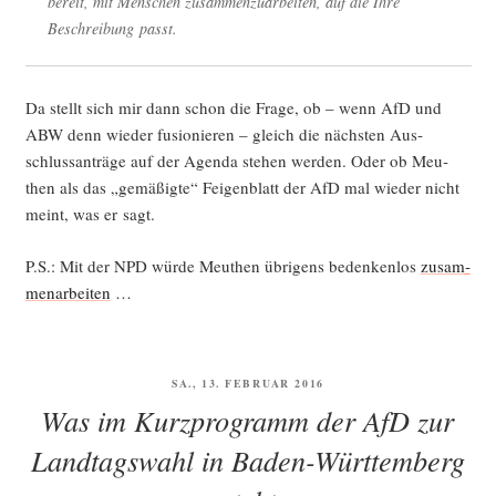
bereit, mit Men­schen zusam­men­zu­ar­bei­ten, auf die Ihre
Beschrei­bung passt.
Da stellt sich mir dann schon die Fra­ge, ob – wenn AfD und
ABW denn wie­der fusio­nie­ren – gleich die nächs­ten Aus­
schluss­an­trä­ge auf der Agen­da ste­hen wer­den. Oder ob Meu­
then als das „gemä­ßig­te“ Fei­gen­blatt der AfD mal wie­der nicht
meint, was er sagt.
P.S.: Mit der NPD wür­de Meu­then übri­gens beden­ken­los
zusam­
men­ar­bei­ten
…
VERÖFFENTLICHT
SA., 13. FEBRUAR 2016
AM
Was im Kurzprogramm der AfD zur
Landtagswahl in Baden-Württemberg