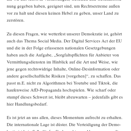
nung gege­ben haben, geeig­net sind, um Rechts­extre­me außen
vor zu halt und die­sen kei­nen Hebel zu geben, unser Land zu
zerstören.
Zu die­sen Fra­gen, wie wet­ter­fest unse­rer Demo­kra­tie ist, gehört
auch das The­ma Social Media. Der Digi­tal Ser­vices Act der EU
und die in der Fol­ge erlas­se­nen natio­na­len Gesetz­ge­bun­gen
haben auch die Auf­ga­be, „Sorg­falts­pflich­ten für Anbie­ter von
Ver­mitt­lungs­diens­ten im Hin­blick auf die Art und Wei­se, wie
jene gegen rechts­wid­ri­ge Inhal­te, Online-Des­in­for­ma­ti­on oder
ande­re gesell­schaft­li­che Risi­ken [vor­ge­hen]“, zu schaf­fen. Das
passt m.E. nicht zu Algo­rith­men bei You­tube und Tik­tok, die
hau­fen­wei­se AfD-Pro­pa­gan­da hoch­spie­len. Wie scharf oder
stumpf die­ses Schwert ist, bleibt abzu­war­ten – jeden­falls gibt es
hier Handlungsbedarf.
Es ist jetzt an uns allen, die­ses Momen­tum auf­recht zu erhal­ten.
Die inter­na­tio­na­le Lage ist düs­ter. Die Ver­tei­di­gung der Demo­