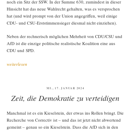
noch ein Sitz der SSW. In der Sum­me 630, zumin­dest in die­ser
Hin­sicht hat das neue Wahl­recht gehal­ten, was es ver­spro­chen
hat (und wird prompt von der Uni­on ange­grif­fen, weil eini­ge
CDU- und CSU-Erst­stim­men­sie­ger dies­mal nicht einziehen).
Neben der rech­ne­risch mög­li­chen Mehr­heit von CDU/CSU und
AfD ist die ein­zi­ge poli­ti­sche rea­lis­ti­sche Koali­ti­on eine aus
CDU und SPD.
„Unsor­
weiterlesen
tier­
te
Gedan­
VERÖFFENTLICHT
MI., 17. JANUAR 2024
ken
AM
Zeit, die Demokratie zu verteidigen
nach
der
Wahl 2025“
Manch­mal ist es ein Kie­sel­stein, der etwas ins Rol­len bringt. Die
Recher­che von Cor­rec­tiv ist – und das ist jetzt nicht abwer­tend
gemeint – genau so ein Kie­sel­stein. Dass die AfD sich in den