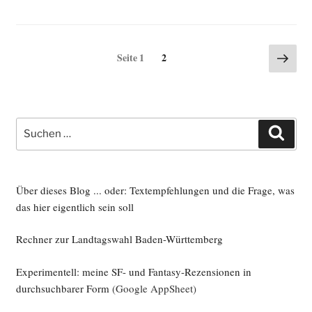
Kurz­
pro­
gramm
Seitennummerierung
Näch
Seite
Seite
1
2
der
Seite
der
AfD
Beiträge
zur
Land­
Suche
tags­
Such
nach:
wahl
in
Baden-
Über dieses Blog ... oder: Textempfehlungen und die Frage, was
Würt­
das hier eigentlich sein soll
tem­
berg
Rechner zur Landtagswahl Baden-Württemberg
steht“
Experimentell: meine SF- und Fantasy-Rezensionen in
durchsuchbarer Form
(Google AppSheet)