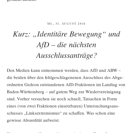
VERÖFFENTLICHT
MI., 31. AUGUST 2016
AM
Kurz: „Identitäre Bewegung“ und
AfD – die nächsten
Ausschlussanträge?
Den Medi­en kann ent­nom­men wer­den, dass AfD und ABW –
die bei­den über den fehl­ge­schla­ge­ne­nen Aus­schluss des Abge­
ord­ne­ten Gede­on ent­stan­de­nen AfD-Frak­tio­nen im Land­tag von
Baden-Würt­tem­berg – auf gutem Weg zur Wie­der­ver­ei­ni­gung
sind. Vor­her ver­su­chen sie noch schnell, Tat­sa­chen in Form
eines (von zwei Frak­tio­nen ein­setz­ba­ren) Unter­su­chungs­aus­
schus­ses „Links­extre­mis­mus“ zu schaf­fen. Was schon eine
gewis­se Absur­di­tät aufweist.