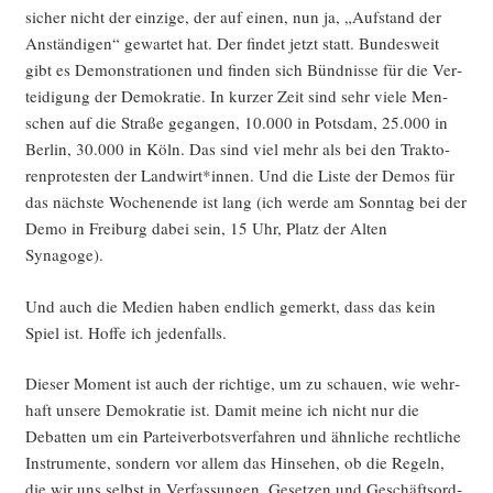
sicher nicht der ein­zi­ge, der auf einen, nun ja, „Auf­stand der
Anstän­di­gen“ gewar­tet hat. Der fin­det jetzt statt. Bun­des­weit
gibt es Demons­tra­tio­nen und fin­den sich Bünd­nis­se für die Ver­
tei­di­gung der Demo­kra­tie. In kur­zer Zeit sind sehr vie­le Men­
schen auf die Stra­ße gegan­gen, 10.000 in Pots­dam, 25.000 in
Ber­lin, 30.000 in Köln. Das sind viel mehr als bei den Trak­to­
ren­pro­tes­ten der Landwirt*innen. Und die Lis­te der Demos für
das nächs­te Wochen­en­de ist lang (ich wer­de am Sonn­tag bei der
Demo in Frei­burg dabei sein, 15 Uhr, Platz der Alten
Synagoge).
Und auch die Medi­en haben end­lich gemerkt, dass das kein
Spiel ist. Hof­fe ich jedenfalls.
Die­ser Moment ist auch der rich­ti­ge, um zu schau­en, wie wehr­
haft unse­re Demo­kra­tie ist. Damit mei­ne ich nicht nur die
Debat­ten um ein Par­tei­ver­bots­ver­fah­ren und ähn­li­che recht­li­che
Instru­men­te, son­dern vor allem das Hin­se­hen, ob die Regeln,
die wir uns selbst in Ver­fas­sun­gen, Geset­zen und Geschäfts­ord­