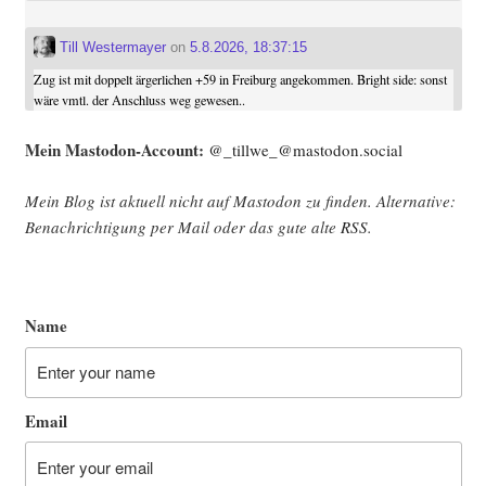
Till Westermayer
on
5.8.2026, 18:37:15
Zug ist mit doppelt ärgerlichen +59 in Freiburg angekommen. Bright side: sonst
wäre vmtl. der Anschluss weg gewesen..
Mein Mast­o­don-Account:
@_tillwe_@mastodon.social
Mein Blog ist aktu­ell nicht auf Mast­o­don zu fin­den. Alter­na­ti­ve:
Benach­rich­ti­gung per Mail oder das gute alte
RSS
.
Name
Email