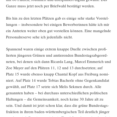
Gan­ze muss jetzt noch per Brief­wahl bestä­tigt werden.
Bis hin zu den letz­ten Plät­zen gab es eini­ge sehr star­ke Vor­stel­
lun­gen – ins­be­son­de­re bei eini­gen Bewer­be­rin­nen hät­te ich mir
ein Antre­ten wei­ter oben gut vor­stel­len kön­nen. Eine man­geln­de
Per­so­nal­re­ser­ve sehe ich jeden­falls nicht.
Span­nend waren eini­ge extrem knap­pe Duel­le zwi­schen pro­fi­
lier­ten jün­ge­ren Grü­nen und amtie­ren­den Bun­des­tags­ab­ge­ord­
ne­ten, bei denen sich dann Ricar­da Lang, Mar­cel Emme­rich und
Zoe May­er auf den Plät­zen 11, 12 und 13 durch­setz­ten; auf
Platz 15 wur­de eben­so knapp Chan­tal Kopf aus Frei­burg nomi­
niert. Auf Platz 14 wur­de Tobi­as Bach­er­le ohne Gegen­kan­di­dat
gewählt, auf Platz 17 setz­te sich Melis Sek­men durch. Alle
genann­ten haben – bei durch­aus unter­schied­li­chen poli­ti­schen
Hal­tun­gen – die Gemein­sam­keit, noch kei­ne 30 Jah­re alt zu
sein. Und damit ist jetzt schon klar, dass die grü­ne Bun­des­tags­
frak­ti­on in ihrem baden-würt­tem­ber­gi­schen Teil deut­lich jün­ger