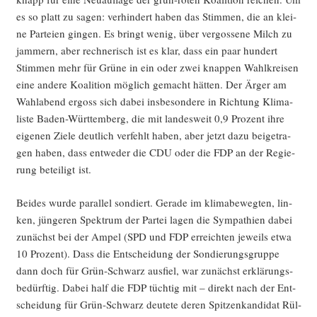
es so platt zu sagen: ver­hin­dert haben das Stim­men, die an klei­
ne Par­tei­en gin­gen. Es bringt wenig, über ver­gos­se­ne Milch zu
jam­mern, aber rech­ne­risch ist es klar, dass ein paar hun­dert
Stim­men mehr für Grü­ne in ein oder zwei knap­pen Wahl­krei­sen
eine ande­re Koali­ti­on mög­lich gemacht hät­ten. Der Ärger am
Wahl­abend ergoss sich dabei ins­be­son­de­re in Rich­tung Kli­ma­
lis­te Baden-Würt­tem­berg, die mit lan­des­weit 0,9 Pro­zent ihre
eige­nen Zie­le deut­lich ver­fehlt haben, aber jetzt dazu bei­getra­
gen haben, dass ent­we­der die CDU oder die FDP an der Regie­
rung betei­ligt ist.
Bei­des wur­de par­al­lel son­diert. Gera­de im kli­ma­be­weg­ten, lin­
ken, jün­ge­ren Spek­trum der Par­tei lagen die Sym­pa­thien dabei
zunächst bei der Ampel (SPD und FDP erreich­ten jeweils etwa
10 Pro­zent). Dass die Ent­schei­dung der Son­die­rungs­grup­pe
dann doch für Grün-Schwarz aus­fiel, war zunächst erklä­rungs­
be­dürf­tig. Dabei half die FDP tüch­tig mit – direkt nach der Ent­
schei­dung für Grün-Schwarz deu­te­te deren Spit­zen­kan­di­dat Rül­