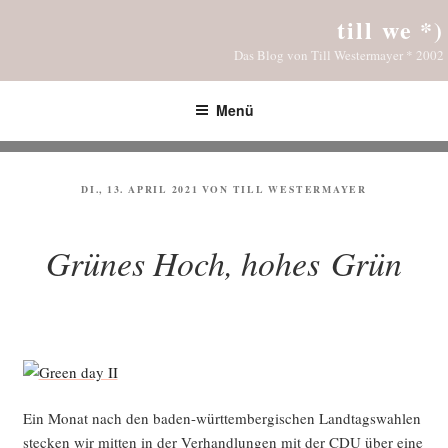
Zum
till we *)
Inhalt
Das Blog von Till Westermayer * 2002
springen
Menü
VERÖFFENTLICHT
DI., 13. APRIL 2021
VON
TILL WESTERMAYER
AM
Grünes Hoch, hohes Grün
Ein Monat nach den baden-würt­tem­ber­gi­schen Land­tags­wah­len
ste­cken wir mit­ten in der Ver­hand­lun­gen mit der CDU über eine