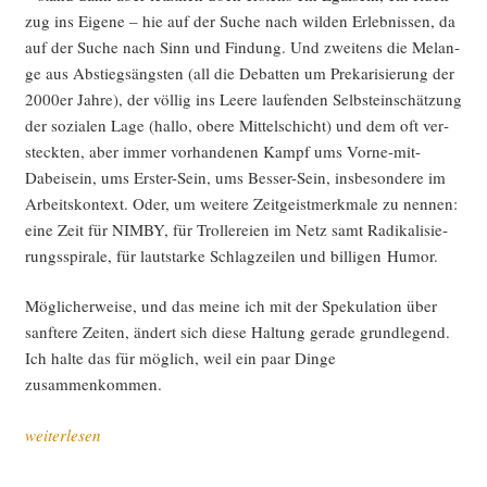
zug ins Eige­ne – hie auf der Suche nach wil­den Erleb­nis­sen, da
auf der Suche nach Sinn und Fin­dung. Und zwei­tens die Melan­
ge aus Abstiegs­ängs­ten (all die Debat­ten um Pre­ka­ri­sie­rung der
2000er Jah­re), der völ­lig ins Lee­re lau­fen­den Selbst­ein­schät­zung
der sozia­len Lage (hal­lo, obe­re Mit­tel­schicht) und dem oft ver­
steck­ten, aber immer vor­han­de­nen Kampf ums Vor­ne-mit-
Dabei­sein, ums Ers­ter-Sein, ums Bes­ser-Sein, ins­be­son­de­re im
Arbeits­kon­text. Oder, um wei­te­re Zeit­geist­merk­ma­le zu nen­nen:
eine Zeit für NIMBY, für Trol­lerei­en im Netz samt Radi­ka­li­sie­
rungs­spi­ra­le, für laut­star­ke Schlag­zei­len und bil­li­gen Humor.
Mög­li­cher­wei­se, und das mei­ne ich mit der Spe­ku­la­ti­on über
sanf­te­re Zei­ten, ändert sich die­se Hal­tung gera­de grund­le­gend.
Ich hal­te das für mög­lich, weil ein paar Din­ge
zusammenkommen.
„Eine
weiterlesen
sanf­
te­