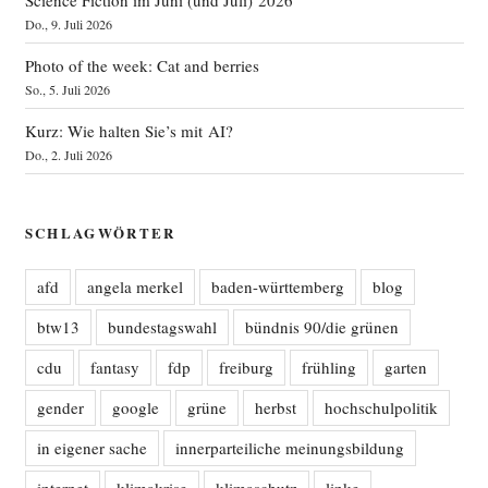
Do., 9. Juli 2026
Photo of the week: Cat and berries
So., 5. Juli 2026
Kurz: Wie halten Sie’s mit AI?
Do., 2. Juli 2026
SCHLAGWÖRTER
afd
angela merkel
baden-württemberg
blog
btw13
bundestagswahl
bündnis 90/die grünen
cdu
fantasy
fdp
freiburg
frühling
garten
gender
google
grüne
herbst
hochschulpolitik
in eigener sache
innerparteiliche meinungsbildung
internet
klimakrise
klimaschutz
linke