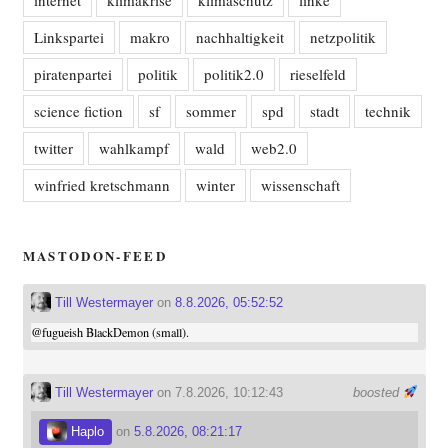
Linkspartei
makro
nachhaltigkeit
netzpolitik
piratenpartei
politik
politik2.0
rieselfeld
science fiction
sf
sommer
spd
stadt
technik
twitter
wahlkampf
wald
web2.0
winfried kretschmann
winter
wissenschaft
MASTODON-FEED
Till Westermayer
on
8.8.2026, 05:52:52
@
fugueish
BlackDemon (small).
Till Westermayer
on 7.8.2026, 10:12:43
boosted
Haplo
on
5.8.2026, 08:21:17