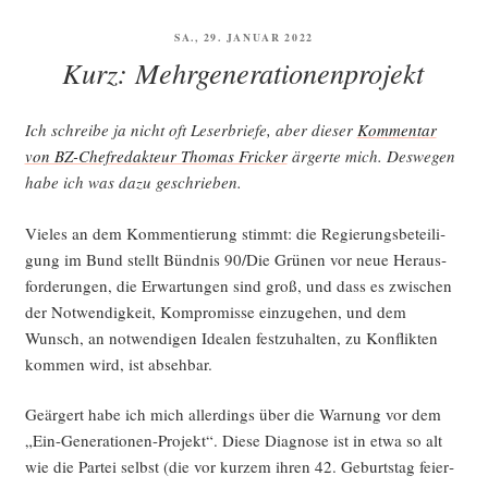
re
VERÖFFENTLICHT
SA., 29. JANUAR 2022
Zeit“
AM
Kurz: Mehrgenerationenprojekt
Ich schrei­be ja nicht oft Leser­brie­fe, aber die­ser
Kom­men­tar
von BZ-Chef­re­dak­teur Tho­mas Fri­cker
ärger­te mich. Des­we­gen
habe ich was dazu geschrieben.
Vie­les an dem Kom­men­tie­rung stimmt: die Regie­rungs­be­tei­li­
gung im Bund stellt Bünd­nis 90/Die Grü­nen vor neue Her­aus­
for­de­run­gen, die Erwar­tun­gen sind groß, und dass es zwi­schen
der Not­wen­dig­keit, Kom­pro­mis­se ein­zu­ge­hen, und dem
Wunsch, an not­wen­di­gen Idea­len fest­zu­hal­ten, zu Kon­flik­ten
kom­men wird, ist absehbar.
Geär­gert habe ich mich aller­dings über die War­nung vor dem
„Ein-Gene­ra­tio­nen-Pro­jekt“. Die­se Dia­gno­se ist in etwa so alt
wie die Par­tei selbst (die vor kur­zem ihren 42. Geburts­tag fei­er­