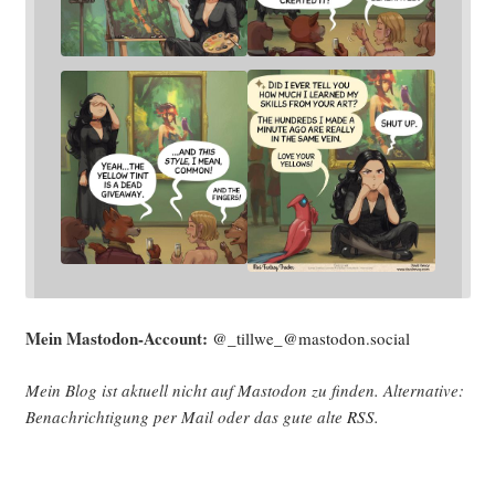
Mein Mast­o­don-Account:
@_tillwe_@mastodon.social
Mein Blog ist aktu­ell nicht auf Mast­o­don zu fin­den. Alter­na­ti­ve:
Benach­rich­ti­gung per Mail oder das gute alte
RSS
.