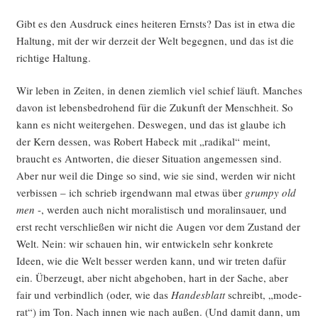
Gibt es den Aus­druck eines hei­te­ren Ernsts? Das ist in etwa die
Hal­tung, mit der wir der­zeit der Welt begeg­nen, und das ist die
rich­ti­ge Haltung.
Wir leben in Zei­ten, in denen ziem­lich viel schief läuft. Man­ches
davon ist lebens­be­dro­hend für die Zukunft der Mensch­heit. So
kann es nicht wei­ter­ge­hen. Des­we­gen, und das ist glau­be ich
der Kern des­sen, was Robert Habeck mit „radi­kal“ meint,
braucht es Ant­wor­ten, die die­ser Situa­ti­on ange­mes­sen sind.
Aber nur weil die Din­ge so sind, wie sie sind, wer­den wir nicht
ver­bis­sen – ich schrieb irgend­wann mal etwas über
grum­py old
men
-, wer­den auch nicht mora­lis­tisch und mora­lin­sauer, und
erst recht ver­schlie­ßen wir nicht die Augen vor dem Zustand der
Welt. Nein: wir schau­en hin, wir ent­wi­ckeln sehr kon­kre­te
Ideen, wie die Welt bes­ser wer­den kann, und wir tre­ten dafür
ein. Über­zeugt, aber nicht abge­ho­ben, hart in der Sache, aber
fair und ver­bind­lich (oder, wie das
Han­des­blatt
schreibt, „mode­
rat“) im Ton. Nach innen wie nach außen. (Und damit dann, um