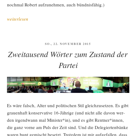
noch­mal Robert auf­zu­neh­men, auch bündnisfähig.)
„Grü­
weiterlesen
ner
Par­
tei­
VERÖFFENTLICHT
SO., 22. NOVEMBER 2015
tag
AM
Zweitausend Wörter zum Zustand der
in
Leip­
Partei
zig:
Euro­
pa
–
dar­
Es wäre falsch, Alter und poli­ti­schen Stil gleich­zu­set­zen. Es gibt
um
grau­en­haft kon­ser­va­ti­ve 16-Jäh­ri­ge (und nicht alle davon wer­
kämp­
den irgend­wann mal Minister*in), und es gibt Rentner*innen,
fen
die ganz vor­ne am Puls der Zeit sind. Und die Dele­gier­ten­bän­ke
wir“
waren bunt gemischt besetzt. Trotz­dem ist mir auf­ge­fal­len, dass