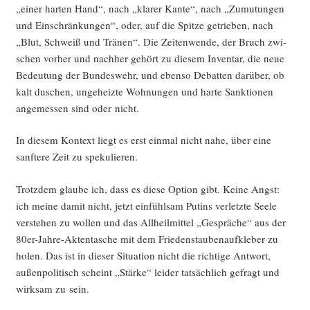
„einer har­ten Hand“, nach „kla­rer Kan­te“, nach „Zumu­tun­gen
und Ein­schrän­kun­gen“, oder, auf die Spit­ze getrie­ben, nach
„Blut, Schweiß und Trä­nen“. Die Zei­ten­wen­de, der Bruch zwi­
schen vor­her und nach­her gehört zu die­sem Inven­tar, die neue
Bedeu­tung der Bun­des­wehr, und eben­so Debat­ten dar­über, ob
kalt duschen, unge­heiz­te Woh­nun­gen und har­te Sank­tio­nen
ange­mes­sen sind oder nicht.
In die­sem Kon­text liegt es erst ein­mal nicht nahe, über eine
sanf­te­re Zeit zu spekulieren.
Trotz­dem glau­be ich, dass es die­se Opti­on gibt. Kei­ne Angst:
ich mei­ne damit nicht, jetzt ein­fühl­sam Putins ver­letz­te See­le
ver­ste­hen zu wol­len und das All­heil­mit­tel „Gesprä­che“ aus der
80er-Jah­re-Akten­ta­sche mit dem Frie­dens­tau­ben­auf­kle­ber zu
holen. Das ist in die­ser Situa­ti­on nicht die rich­ti­ge Ant­wort,
außen­po­li­tisch scheint „Stär­ke“ lei­der tat­säch­lich gefragt und
wirk­sam zu sein.