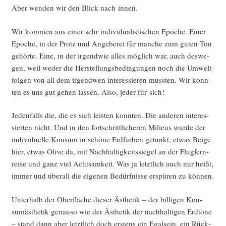
Aber wen­den wir den Blick nach innen.
Wir kom­men aus einer sehr indi­vi­dua­lis­ti­schen Epo­che. Einer
Epo­che, in der Protz und Ange­be­rei für man­che zum guten Ton
gehör­te. Eine, in der irgend­wie alles mög­lich war, auch des­we­
gen, weil weder die Her­stel­lungs­be­din­gun­gen noch die Umwelt­
fol­gen von all dem irgend­wen inter­es­sie­ren muss­ten. Wir konn­
ten es uns gut gehen las­sen. Also, jeder für sich!
Jeden­falls die, die es sich leis­ten konn­ten. Die ande­ren inter­es­
sier­ten nicht. Und in den fort­schritt­li­che­ren Milieus wur­de der
indi­vi­du­el­le Kon­sum in schö­ne Erd­far­ben getunkt, etwas Beige
hier, etwas Oli­ve da, mit Nach­hal­tig­keits­sie­gel an der Flug­fern­
rei­se und ganz viel Acht­sam­keit. Was ja letzt­lich auch nur heißt,
immer und über­all die eige­nen Bedürf­nis­se erspü­ren zu können.
Unter­halb der Ober­flä­che die­ser Ästhe­tik – der bil­li­gen Kon­
sum­äs­the­tik genau­so wie der Ästhe­tik der nach­hal­ti­gen Erd­tö­ne
– stand dann aber letzt­lich doch ers­tens ein Egal­sein, ein Rück­