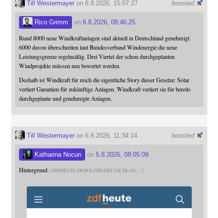
Till Westermayer
on 6.8.2026, 15:07:27
boosted
Rico Grimm
on
6.8.2026, 08:46:25
Rund 8000 neue Windkraftanlagen sind aktuell in Deutschland genehmigt.
6000 davon überschreiten laut Bundesverband Windenergie die neue
Leistungsgrenze regelmäßig. Drei Viertel der schon durchgeplanten
Windprojekte müssen neu bewertet werden.
Deshalb ist Windkraft für mich die eigentliche Story dieser Gesetze: Solar
verliert Garantien für zukünftige Anlagen. Windkraft verliert sie für bereits
durchgeplante und genehmigte Anlagen.
Till Westermayer
on 6.8.2026, 11:34:14
boosted
Katharina Nocun
on
5.8.2026, 08:05:09
Hintergrund:
ZDFHEUTE.DE/POLITIK/DEUTSCHLAN