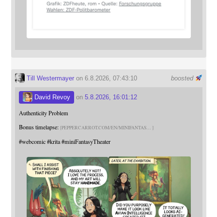
Till Westermayer
on 6.8.2026, 07:43:10
boosted
David Revoy
on
5.8.2026, 16:01:12
Authenticity Problem
Bonus timelapse:
PEPPERCARROT.COM/EN/MINIFANTAS
#
webcomic
#
krita
#
miniFantasyTheater