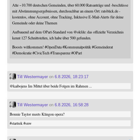
Alle ~10.700 deutschen Gemeinden, über 60.000 Ratsanträge und -beschlüsse
mit Abstimmungsergebnissen, durchsuchbar an einem Ort: ratsblick.de -
kostenlos, ohne Account, ohne Tracking, Inklusive E-Mail-Alerts für deine
Gemeinde oder deine Themen
Aufbauend auf dem OParl-Standard von
@
okfde
: das offizielle Verzeichnis
kennt 127 Schnittstellen, ich habe über 500 gefunden.
Boosts willkommen!
#
OpenData
#
Kommunalpolitik
#
Gemeinderat
#
Demokratie
#
CivicTech
#
Transparenz
#
OParl
Till Westermayer
on
6.8.2026, 18:23:17
@
kaibojens
Im Mittel über beide Folgen im Rahmen ...
Till Westermayer
on
6.8.2026, 16:58:28
Bonnie Taylor meets Klingon opera?
#
startrek
#
snw