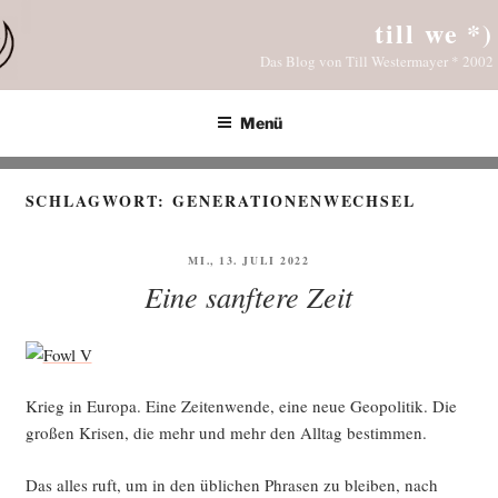
Zum
till we *)
Inhalt
Das Blog von Till Westermayer * 2002
springen
Menü
SCHLAGWORT:
GENERATIONENWECHSEL
VERÖFFENTLICHT
MI., 13. JULI 2022
AM
Eine sanftere Zeit
Krieg in Euro­pa. Eine Zei­ten­wen­de, eine neue Geo­po­li­tik. Die
gro­ßen Kri­sen, die mehr und mehr den All­tag bestimmen.
Das alles ruft, um in den übli­chen Phra­sen zu blei­ben, nach