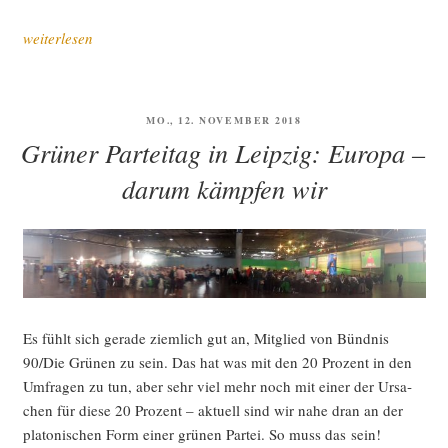
„Grü­
weiterlesen
nes
Hoch,
hohes Grün“
VERÖFFENTLICHT
MO., 12. NOVEMBER 2018
AM
Grüner Parteitag in Leipzig: Europa –
darum kämpfen wir
Es fühlt sich gera­de ziem­lich gut an, Mit­glied von Bünd­nis
90/Die Grü­nen zu sein. Das hat was mit den 20 Pro­zent in den
Umfra­gen zu tun, aber sehr viel mehr noch mit einer der Ursa­
chen für die­se 20 Pro­zent – aktu­ell sind wir nahe dran an der
pla­to­ni­schen Form einer grü­nen Par­tei. So muss das sein!