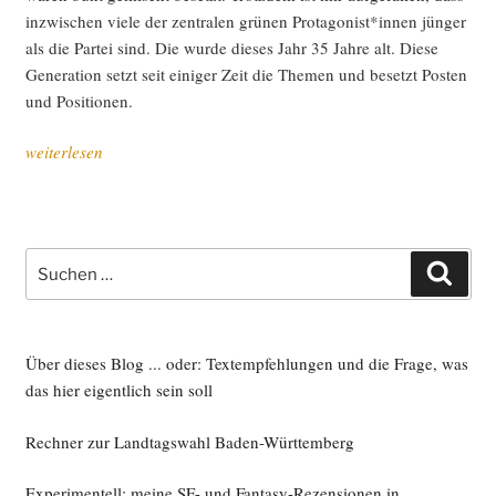
inzwi­schen vie­le der zen­tra­len grü­nen Protagonist*innen jün­ger
als die Par­tei sind. Die wur­de die­ses Jahr 35 Jah­re alt. Die­se
Gene­ra­ti­on setzt seit eini­ger Zeit die The­men und besetzt Pos­ten
und Positionen.
„Zwei­
weiterlesen
tau­
send
Wör­
ter
Suche
Such
zum
nach:
Zustand
der
Par­
Über dieses Blog ... oder: Textempfehlungen und die Frage, was
tei“
das hier eigentlich sein soll
Rechner zur Landtagswahl Baden-Württemberg
Experimentell: meine SF- und Fantasy-Rezensionen in