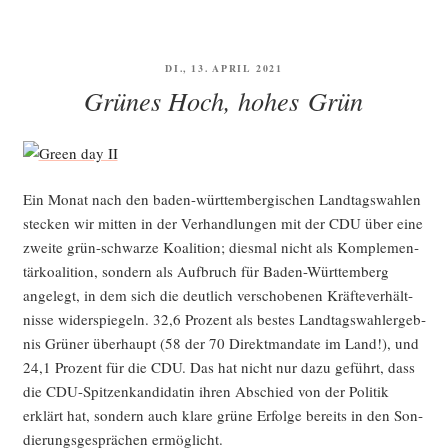
VERÖFFENTLICHT
DI., 13. APRIL 2021
AM
Grünes Hoch, hohes Grün
Ein Monat nach den baden-würt­tem­ber­gi­schen Land­tags­wah­len
ste­cken wir mit­ten in der Ver­hand­lun­gen mit der CDU über eine
zwei­te grün-schwar­ze Koali­ti­on; dies­mal nicht als Kom­ple­men­
tär­ko­ali­ti­on, son­dern als Auf­bruch für Baden-Würt­tem­berg
ange­legt, in dem sich die deut­lich ver­scho­be­nen Kräf­te­ver­hält­
nis­se wider­spie­geln. 32,6 Pro­zent als bes­tes Land­tags­wahl­er­geb­
nis Grü­ner über­haupt (58 der 70 Direkt­man­da­te im Land!), und
24,1 Pro­zent für die CDU. Das hat nicht nur dazu geführt, dass
die CDU-Spit­zen­kan­di­da­tin ihren Abschied von der Poli­tik
erklärt hat, son­dern auch kla­re grü­ne Erfol­ge bereits in den Son­
die­rungs­ge­sprä­chen ermöglicht.