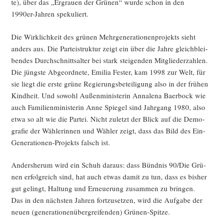
te), über das „Ergrau­en der Grü­nen“ wur­de schon in den
1990er-Jah­ren spekuliert.
Die Wirk­lich­keit des grü­nen Mehr­ge­ne­ra­tio­nen­pro­jekts sieht
anders aus. Die Par­tei­struk­tur zeigt ein über die Jah­re gleich­blei­
ben­des Durch­schnitts­al­ter bei stark stei­gen­den Mit­glie­der­zah­len.
Die jüngs­te Abge­ord­ne­te, Emi­lia Fes­ter, kam 1998 zur Welt, für
sie liegt die ers­te grü­ne Regie­rungs­be­tei­li­gung also in der frü­hen
Kind­heit. Und sowohl Außen­mi­nis­te­rin Anna­le­na Baer­bock wie
auch Fami­li­en­mi­nis­te­rin Anne Spie­gel sind Jahr­gang 1980, also
etwa so alt wie die Par­tei. Nicht zuletzt der Blick auf die Demo­
gra­fie der Wäh­le­rin­nen und Wäh­ler zeigt, dass das Bild des Ein-
Gene­ra­tio­nen-Pro­jekts falsch ist.
Anders­her­um wird ein Schuh dar­aus: dass Bünd­nis 90/Die Grü­
nen erfolg­reich sind, hat auch etwas damit zu tun, dass es bis­her
gut gelingt, Hal­tung und Erneue­rung zusam­men zu brin­gen.
Das in den nächs­ten Jah­ren fort­zu­set­zen, wird die Auf­ga­be der
neu­en (gene­ra­tio­nen­über­grei­fen­den) Grünen-Spitze.