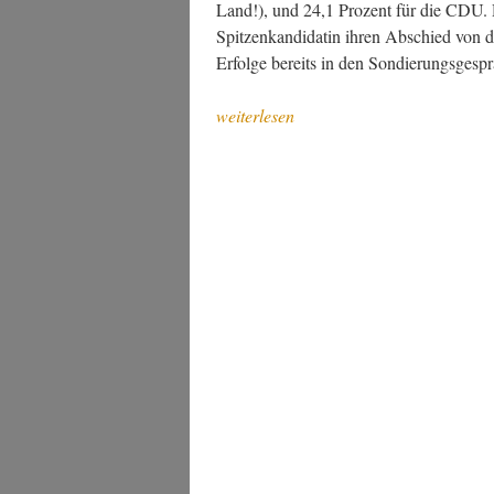
Land!), und 24,1 Pro­zent für die CDU.
Spit­zen­kan­di­da­tin ihren Abschied von de
Erfol­ge bereits in den Son­die­rungs­ge­s
„Grü­
weiterlesen
nes
Hoch,
hohes Grün“