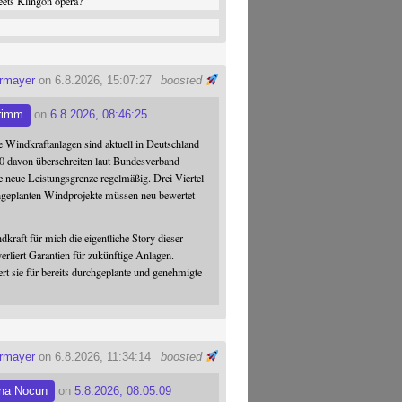
ets Klingon opera?
ermayer
on 6.8.2026, 15:07:27
boosted
rimm
on
6.8.2026, 08:46:25
 Windkraftanlagen sind aktuell in Deutschland
0 davon überschreiten laut Bundesverband
 neue Leistungsgrenze regelmäßig. Drei Viertel
hgeplanten Windprojekte müssen neu bewertet
dkraft für mich die eigentliche Story dieser
verliert Garantien für zukünftige Anlagen.
ert sie für bereits durchgeplante und genehmigte
ermayer
on 6.8.2026, 11:34:14
boosted
na Nocun
on
5.8.2026, 08:05:09