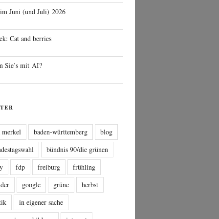
 im Juni (und Juli) 2026
ek: Cat and berries
n Sie’s mit AI?
TER
a merkel
baden-württemberg
blog
ndestagswahl
bündnis 90/die grünen
sy
fdp
freiburg
frühling
nder
google
grüne
herbst
tik
in eigener sache