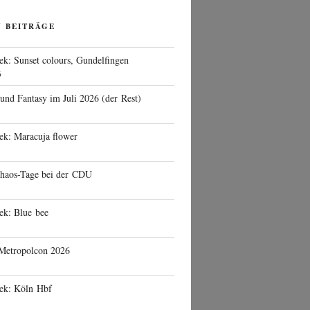
N BEITRÄGE
ek: Sunset colours, Gundelfingen
6
 und Fantasy im Juli 2026 (der Rest)
ek: Maracuja flower
haos-Tage bei der CDU
ek: Blue bee
 Metropolcon 2026
eek: Köln Hbf