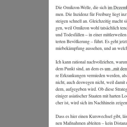
Die Omi­kron-Wel­le, die sich
im Dezem­
men. Die Inzi­denz für Frei­burg liegt inz
stei­gen schnell an. Gleich­zei­tig macht s
gen, weil Omi­kron wohl tat­säch­lich ten­d
und Todes­fäl­len – in einer mitt­ler­wei­l
ter­ten Bevöl­ke­rung – führt. Es geht jet
mie­be­kämp­fung aus­se­hen, und an wel­cher
Ich kann ratio­nal nach­voll­zie­hen, war­u
dem Punkt sind, an dem es
um „mit dem
re Erkran­kun­gen ver­mie­den wer­den, al
nicht, auch des­we­gen nicht, weil damit de
dern, auf­ge­ge­ben wird. Ob die­se Stra­te­g
eini­ger asia­ti­scher Staa­ten mit har­ten
cher ist, wird sich im Nach­hin­ein zeige
Dass es hier einen Kurs­wech­sel gibt, läss
nen Maß­nah­men ablei­ten – kein Distanz­u