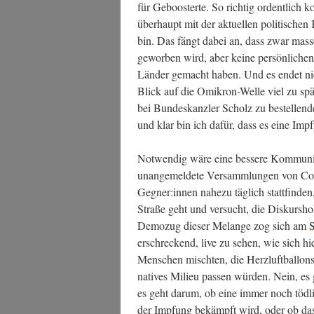
für Geboos­ter­te. So rich­tig ordent­lich 
über­haupt mit der aktu­el­len poli­ti­schen
bin. Das fängt dabei an, dass zwar mas­sen
gewor­ben wird, aber kei­ne per­sön­li­chen
Län­der gemacht haben. Und es endet nicht
Blick auf die Omi­kron-Wel­le viel zu spä­t
bei Bun­des­kanz­ler Scholz zu bestel­le
und klar bin ich dafür, dass es eine Impf­p
Not­wen­dig wäre eine bes­se­re Kom­mu­ni­
unan­ge­mel­de­te Ver­samm­lun­gen von 
Gegner:innen nahe­zu täg­lich statt­fin­
Stra­ße geht und ver­sucht, die Dis­kurs­ho
Demo­zug die­ser Melan­ge zog sich am
S
erschre­ckend, live zu sehen, wie sich h
Men­schen misch­ten, die Herz­luft­bal­lon
na­ti­ves Milieu pas­sen wür­den. Nein, e
es geht dar­um, ob eine immer noch töd­li
der Imp­fung bekämpft wird, oder ob das