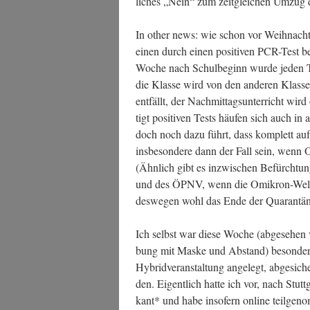
li­ches „Nein“ zum zeit­glei­chen Umzug
In other news: wie schon vor Weih­nach­t
einen durch einen posi­ti­ven PCR-Test bestä
Woche nach Schul­be­ginn wur­de jeden Tag
die Klas­se wird von den ande­ren Klas­sen
ent­fällt, der Nach­mit­tags­un­ter­richt wi
tigt posi­ti­ven Tests häu­fen sich auch i
doch noch dazu führt, dass kom­plett auf F
ins­be­son­de­re dann der Fall sein, wenn O
(Ähn­lich gibt es inzwi­schen Befürch­tun­gen
und des ÖPNV, wenn die Omi­kron-Wel­le 
des­we­gen wohl das Ende der Qua­ran­tä
Ich selbst war die­se Woche (abge­se­hen
bung mit Mas­ke und Abstand) beson­ders vor
Hybrid­ver­an­stal­tung ange­legt, abge­si­
den. Eigent­lich hat­te ich vor, nach Stutt
kant* und habe inso­fern online teil­ge