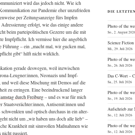
kom­mu­ni­ziert wird das jedoch nicht. Wie ich
 Kom­mu­ni­ka­ti­on zur Pan­de­mie eher unzu­frie­den
DIE LETZTE
­wei­se per Zei­tungs­an­zei­ge fürs Imp­fen
 Adres­sie­rung erfolgt, wie das eini­ge ande­re
Photo of the we
 beim par­tei­po­li­ti­schen Gezer­re um die mit
So., 2. August 202
e Impf­pflicht. Ich ver­mis­se hier die angeb­lich
Science Fiction
n­de Füh­rung – ein „macht mal, wir gucken mal,
Mi., 29. Juli 2026
flicht gibt“ hilft nicht wirklich.
Photo of the we
So., 26. Juli 2026
ka­ti­on gera­de des­we­gen, weil inzwi­schen
Corona-Leugner:innen, Neo­na­zis und Impf-
Das C‑Wort – C
den, und weil die­se Mischung mit Demos auf die
Sa., 25. Juli 2026
­heit zu errin­gen. Eine beein­dru­ckend lan­ger
Photo of the we
ams­tag durch Frei­burg
– und es war für mich
So., 19. Juli 2026
ier Staatsverächter:innen, Antisemit:innen und
Aufschrieb zur
s schwenk­ten und optisch durch­aus in ein alter­
So., 12. Juli 2026
s geht nicht um „wir haben uns doch alle lieb“ –
Photo of the w
­che Krank­heit mit sinn­vol­len Maß­nah­men wie
So., 12. Juli 2026
 nicht passiert.