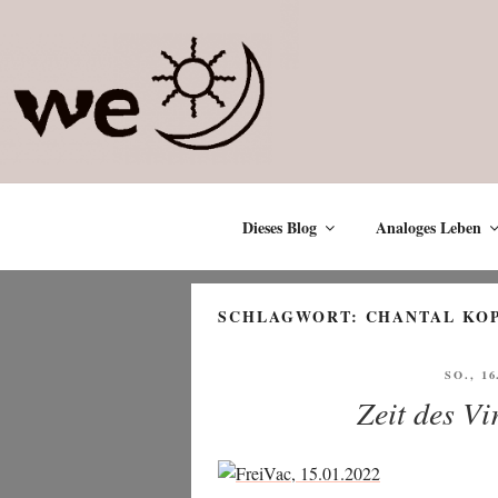
Zum
Inhalt
springen
Dieses Blog
Analoges Leben
SCHLAGWORT:
CHANTAL KO
VERÖF
SO., 1
AM
Zeit des Vi