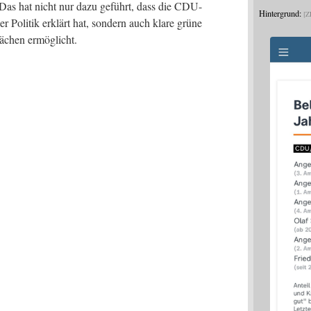
 Das hat nicht nur dazu geführt, dass die CDU-
Hintergrund:
Z
r Poli­tik erklärt hat, son­dern auch kla­re grü­ne
prä­chen ermöglicht.