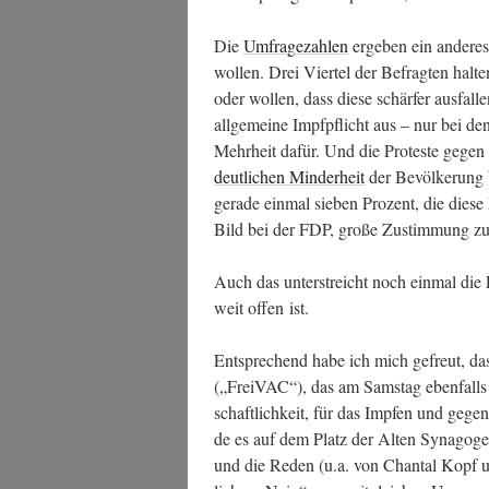
Die
Umfra­ge­zah­len
erge­ben ein ande­res
wol­len. Drei Vier­tel der Befrag­ten hal­t
oder wol­len, dass die­se schär­fer aus­fal
all­ge­mei­ne Impf­pflicht aus – nur bei 
Mehr­heit dafür. Und die Pro­tes­te gege
deut­li­chen Min­der­heit
der Bevöl­ke­rung
gera­de ein­mal sie­ben Pro­zent, die die­se 
Bild bei der FDP, gro­ße Zustim­mung zu
Auch das unter­streicht noch ein­mal die 
weit offen ist.
Ent­spre­chend habe ich mich gefreut, dass
(„Frei­VAC“), das am Sams­tag eben­falls 
schaft­lich­keit, für das Imp­fen und gegen 
de es auf dem Platz der Alten Syn­ago­ge 
und die Reden (u.a. von Chan­tal Kopf u