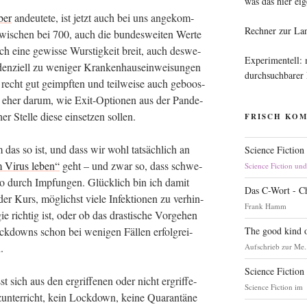
was das hier eig
ber
andeu­te­te, ist jetzt auch bei uns ange­kom­
Rechner zur La
wi­schen bei 700, auch die bun­des­wei­ten Wer­te
ich eine gewis­se Wurs­tig­keit breit, auch des­we­
Experimentell:
en­zi­ell zu weni­ger Kran­ken­haus­ein­wei­sun­gen
durchsuchbarer
en recht gut geimpf­ten und teil­wei­se auch geboos­
zt eher dar­um, wie Exit-Optio­nen aus der Pan­de­
 Stel­le die­se ein­set­zen sollen.
FRISCH KO
m das so ist, und dass wir wohl tat­säch­lich an
Science Fiction
 Virus leben“
geht – und zwar so, dass schwe­
Science Fiction un
so durch Imp­fun­gen. Glück­lich bin ich damit
Das C-Wort - C
r Kurs, mög­lichst vie­le Infek­tio­nen zu ver­hin­
Frank Hamm
ie rich­tig ist, oder ob das dras­ti­sche Vor­ge­hen
The good kind o
 Lock­downs schon bei weni­gen Fäl­len erfolg­rei­
n.
Aufschrieb zur Me.
Science Fiction
t sich aus den ergrif­fe­nen oder nicht ergrif­fe­
Science Fiction im
n­ter­richt, kein Lock­down, kei­ne Qua­ran­tä­ne