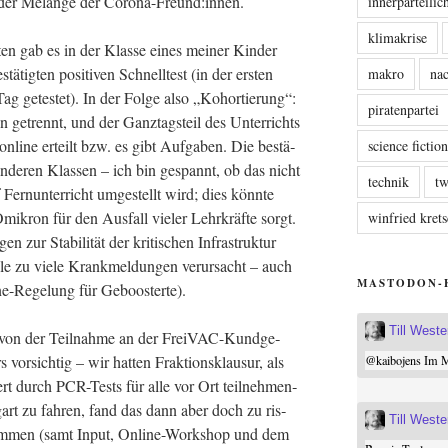
 der Melan­ge der Corona-Freund:innen.
innerparteili
klimakrise
en gab es in der Klas­se eines mei­ner Kin­der
­tig­ten posi­ti­ven Schnell­test (in der ers­ten
makro
nac
 getes­tet). In der Fol­ge also „Kohor­tie­rung“:
piratenpartei
 getrennt, und der Ganz­tags­teil des Unter­richts
rd online erteilt bzw. es gibt Auf­ga­ben. Die bestä­
science fictio
n ande­ren Klas­sen – ich bin gespannt, ob das nicht
technik
tw
ern­un­ter­richt umge­stellt wird; dies könn­te
mi­kron für den Aus­fall vie­ler Lehr­kräf­te sorgt.
winfried kre
 zur Sta­bi­li­tät der kri­ti­schen Infra­struk­tur
zu vie­le Krank­mel­dun­gen ver­ur­sacht – auch
MASTODON-
­ne-Rege­lung für Geboosterte).
Till West
 von der Teil­nah­me an der Frei­VAC-Kund­ge­
­sich­tig – wir hat­ten Frak­ti­ons­klau­sur, als
@
kaibojens
Im Mi
chert durch PCR-Tests für alle vor Ort teil­neh­men­
­gart zu fah­ren, fand das dann aber doch zu ris­
Till West
­nom­men (samt Input, Online-Work­shop und dem