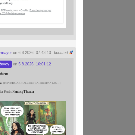
ermayer
on 6.8.2026, 07:43:10
boosted
Revoy
on
5.8.2026, 16:01:12
roblem
e:
PEPPERCARROT.COM/EN/MINIFANTAS
ita
#
miniFantasyTheater