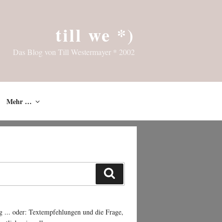
till we *)
Das Blog von Till Westermayer * 2002
Mehr …
Suchen
g ... oder: Textempfehlungen und die Frage,