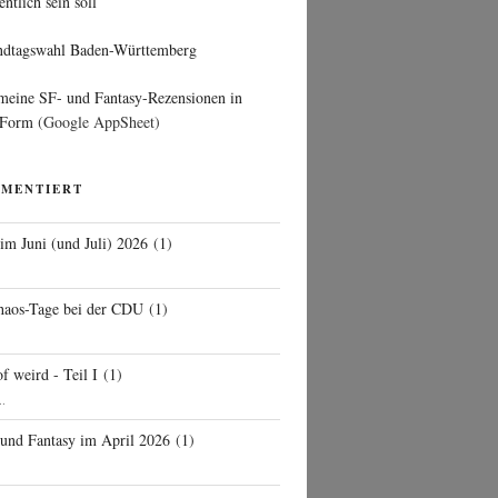
entlich sein soll
ndtagswahl Baden-Württemberg
 meine SF- und Fantasy-Rezensionen in
 Form
(Google AppSheet)
MMENTIERT
 im Juni (und Juli) 2026
(
1
)
d
haos-Tage bei der CDU
(
1
)
f weird - Teil I
(
1
)
..
 und Fantasy im April 2026
(
1
)