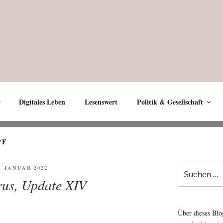
Digitales Leben
Lesenswert
Politik & Gesellschaft
PF
Suche
FENTLICHT
6. JANUAR 2022
nach:
rus, Update XIV
Über dieses Blo