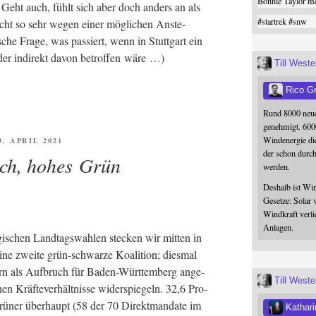
Bonnie Taylor me
Geht auch, fühlt sich aber doch anders an als
#
startrek
#
snw
 nicht so sehr wegen einer mög­li­chen Anste­
sche Fra­ge, was pas­siert, wenn in Stutt­gart ein
oder indi­rekt davon betrof­fen wäre …)
Till West
Rico G
Rund 8000 neue
genehmigt. 600
Windenergie die
FFENTLICHT
13. APRIL 2021
der schon durc
ch, hohes Grün
werden.
Deshalb ist Win
Gesetze: Solar 
Windkraft verli
Anlagen.
schen Land­tags­wah­len ste­cken wir mit­ten in
e zwei­te grün-schwar­ze Koali­ti­on; dies­mal
n­dern als Auf­bruch für Baden-Würt­tem­berg ange­
Till West
en Kräf­te­ver­hält­nis­se wider­spie­geln. 32,6 Pro­
Grü­ner über­haupt (58 der 70 Direkt­man­da­te im
Kathari