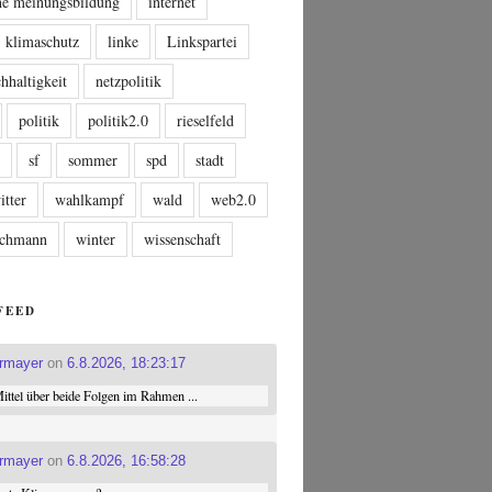
che meinungsbildung
internet
klimaschutz
linke
Linkspartei
hhaltigkeit
netzpolitik
politik
politik2.0
rieselfeld
n
sf
sommer
spd
stadt
itter
wahlkampf
wald
web2.0
tschmann
winter
wissenschaft
FEED
ermayer
on
6.8.2026, 18:23:17
ttel über beide Folgen im Rahmen ...
ermayer
on
6.8.2026, 16:58:28