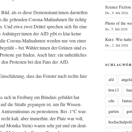
Science Fiction
 Bild, als es die­se Demonstrant:innen dar­stel­len
Do., 9. Juli 2026
en die gel­ten­den Coro­na-Maß­nah­men für rich­tig
Photo of the we
­len. Und etwa zwei Drit­tel spre­chen sich für eine
So., 5. Juli 2026
den Anhänger:innen der AfD gibt es klar kei­ne
Kurz: Wie halte
n die Coro­na-Maß­nah­men wer­den nur von einer
Do., 2. Juli 2026
 begrüßt – bei Wähler:innen der Grü­nen sind es
Pro­tes­te gut fin­den. Auch hier: ein unheit­li­ches
 den Pro­tes­ten bei den Fans der AfD.
SCHLAGWÖR
Ein­schät­zung, dass das Fens­ter nach rechts hier
afd
angel
btw13
bu
 sich in Frei­burg ein Bünd­nis gebil­det hat
cdu
fanta
auf die Stra­ße gegan­gen ist, um für Wis­sen­
Anti­se­mi­tis­mus zu pro­tes­tie­ren. Bei ‑1°C wur­
garten
ge
recht kalt, aber immer­hin: der Platz war voll,
hochschulpoli
nd Moni­ka Stein) waren sehr gut und ein deut­