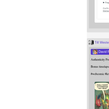
Till West
David 
Authenticity P
Bonus timelaps
#
webcomic
#
kr