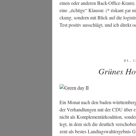
einen oder ande­ren Back-Office-Kram). 
eine „rich­ti­ge“ Klau­sur. (* ris­kant gar
ckung, son­dern mit Blick auf die logis­ti­
Test posi­tiv aus­schlägt, und ich direkt 
VERÖ
DI., 
AM
Grünes Ho
Ein Monat nach den baden-würt­tem­ber­gi­
der Ver­hand­lun­gen mit der CDU über ein
nicht als Kom­ple­men­tär­ko­ali­ti­on, so
legt, in dem sich die deut­lich ver­scho­be­n
zent als bes­tes Land­tags­wahl­er­geb­nis 