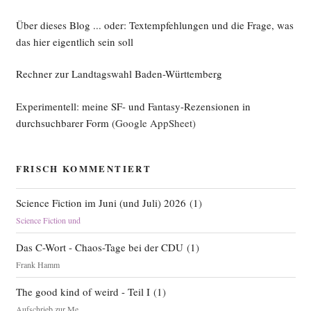
Über dieses Blog ... oder: Textempfehlungen und die Frage, was
das hier eigentlich sein soll
Rechner zur Landtagswahl Baden-Württemberg
Experimentell: meine SF- und Fantasy-Rezensionen in
durchsuchbarer Form
(Google AppSheet)
FRISCH KOMMENTIERT
Science Fiction im Juni (und Juli) 2026
(
1
)
Science Fiction und
Das C-Wort - Chaos-Tage bei der CDU
(
1
)
Frank Hamm
The good kind of weird - Teil I
(
1
)
Aufschrieb zur Me...