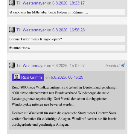
Till Westermayer
on
6.8.2026, 18:23:17
@
kaibojens
Im Mittel über beide Folgen im Rahmen ...
Till Westermayer
on
6.8.2026, 16:58:28
Bonnie Taylor meets Klingon opera?
#
startrek
#
snw
Till Westermayer
on 6.8.2026, 15:07:27
boosted
Rico Grimm
on
6.8.2026, 08:46:25
Rund 8000 neue Windkraftanlagen sind aktuell in Deutschland genehmigt.
6000 davon überschreiten laut Bundesverband Windenergie die neue
Leistungsgrenze regelmäßig. Drei Viertel der schon durchgeplanten
Windprojekte müssen neu bewertet werden.
Deshalb ist Windkraft für mich die eigentliche Story dieser Gesetze: Solar
verliert Garantien für zukünftige Anlagen. Windkraft verliert sie für bereits
durchgeplante und genehmigte Anlagen.