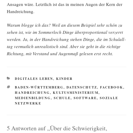
Ansa­gen wäre. Letzt­lich ist das in mei­nen Augen der Kern der
Handreichung.
War­um blog­ge ich das? Weil an die­sem Bei­spiel sehr schön zu
sehen ist, wie im Som­mer­loch Din­ge über­pro­por­tio­nal ver­zerrt
wer­den. Ja, in der Hand­rei­chung ste­hen Din­ge, die im Schul­all­
tag ver­mut­lich unrea­lis­tisch sind. Aber sie geht in die rich­ti­ge
Rich­tung, mit Ver­stand und Augen­maß gele­sen erst recht.
KATEGORIEN
DIGITALES LEBEN
,
KINDER
SCHLAGWÖRTER
BADEN-WÜRTTEMBERG
,
DATENSCHUTZ
,
FACEBOOK
,
HANDREICHUNG
,
KULTUSMINISTERIUM
,
MEDIENBILDUNG
,
SCHULE
,
SOFTWARE
,
SOZIALE
NETZWERKE
5 Antworten auf „Über die Schwierigkeit,