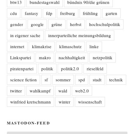
btw13
bundestagswahl
bündnis 90/die grünen
cdu
fantasy
fdp
freiburg
frühling
garten
gender
google
grüne
herbst
hochschulpolitik
in eigener sache
innerparteiliche meinungsbildung
internet
klimakrise
klimaschutz
linke
Linkspartei
makro
nachhaltigkeit
netzpolitik
piratenpartei
politik
politik2.0
rieselfeld
science fiction
sf
sommer
spd
stadt
technik
twitter
wahlkampf
wald
web2.0
winfried kretschmann
winter
wissenschaft
MASTODON-FEED