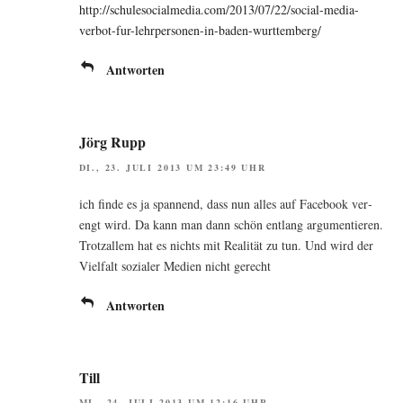
http://schulesocialmedia.com/2013/07/22/social-media-
verbot-fur-lehrpersonen-in-baden-wurttemberg/
Antworten
Jörg Rupp
DI., 23. JULI 2013 UM 23:49 UHR
ich fin­de es ja span­nend, dass nun alles auf Face­book ver­
engt wird. Da kann man dann schön ent­lang argu­men­tie­ren.
Trotz­al­lem hat es nichts mit Rea­li­tät zu tun. Und wird der
Viel­falt sozia­ler Medi­en nicht gerecht
Antworten
Till
MI., 24. JULI 2013 UM 12:16 UHR