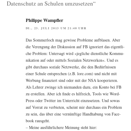
Datenschutz an Schulen umzusetzen“
Philippe Wampfler
DI., 23. JULI 2013 UM 21:40 UHR
Das Som­mer­loch mag gewis­se Pro­ble­me auf­bla­sen. Aber
die Ver­en­gung der Dis­kus­si­on auf FB igno­riert das eigent­li­
che Pro­blem: Unter­sagt wird »jeg­li­che dienst­li­che Kom­mu­
ni­ka­ti­on auf oder mit­tels Sozia­len Netz­wer­ken«. Und es
gibt durch­aus sozia­le Netz­wer­ke, die den Bedürf­nis­sen
einer Schu­le ent­spre­chen (z.B. lore.com) und nicht mit
Wer­bung finan­ziert sind oder mit der NSA kooperieren.
Als Leh­rer zwin­ge ich nie­man­den dazu, ein Kon­to bei FB
zu erstel­len. Aber ich fin­de es hilf­reich, Tools wie Word­
Press oder Twit­ter im Unter­richt ein­zu­set­zen. Und sowas
auf Vor­rat zu ver­bie­ten, scheint mir durch­aus ein Pro­blem
zu sein, das über eine ver­nünf­ti­ge Hand­ha­bung von Face­
book rausgeht.
– Mei­ne aus­führ­li­che­re Mei­nung steht hier: