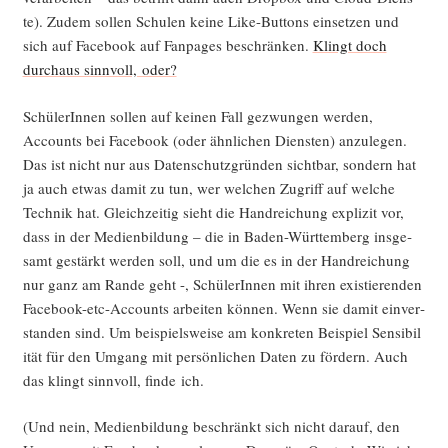
te). Zudem sol­len Schu­len kei­ne Like-But­tons ein­set­zen und
sich auf Face­book auf Fan­pages beschrän­ken.
Klingt doch
durch­aus sinn­voll, oder?
Schü­le­rIn­nen sol­len auf kei­nen Fall gezwun­gen wer­den,
Accounts bei Face­book (oder ähn­li­chen Diens­ten) anzu­le­gen.
Das ist nicht nur aus Daten­schutz­grün­den sicht­bar, son­dern hat
ja auch etwas damit zu tun, wer wel­chen Zugriff auf wel­che
Tech­nik hat. Gleich­zei­tig sieht die Hand­rei­chung expli­zit vor,
dass in der Medi­en­bil­dung – die in Baden-Würt­tem­berg ins­ge­
samt gestärkt wer­den soll, und um die es in der Hand­rei­chung
nur ganz am Ran­de geht -, Schü­le­rIn­nen mit ihren exis­tie­ren­den
Face­book-etc-Accounts arbei­ten kön­nen. Wenn sie damit ein­ver­
stan­den sind. Um bei­spiels­wei­se am kon­kre­ten Bei­spiel Sen­si­bi­l
i­tät für den Umgang mit per­sön­li­chen Daten zu för­dern. Auch
das klingt sinn­voll, fin­de ich.
(Und nein, Medi­en­bil­dung beschränkt sich nicht dar­auf, den