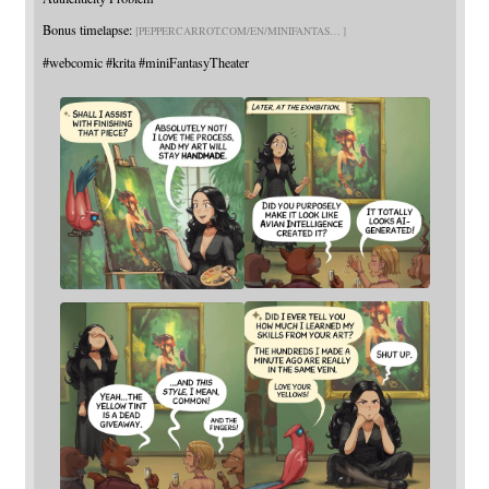
Bonus timelapse:
PEPPERCARROT.COM/EN/MINIFANTAS
#
webcomic
#
krita
#
miniFantasyTheater