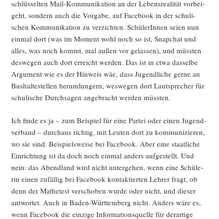
schlüs­sel­ten Mail-Kom­mu­ni­ka­ti­on an der Lebens­rea­li­tät vor­bei­
geht, son­dern auch die Vor­ga­be, auf Face­book in der schu­li­
schen Kom­mu­ni­ka­ti­on zu ver­zich­ten. Schü­le­rIn­nen sei­en nun
ein­mal dort (was im Moment wohl noch so ist, Snap­chat und
alles, was noch kommt, mal außen vor gelas­sen), und müss­ten
des­we­gen auch dort erreicht wer­den. Das ist in etwa das­sel­be
Argu­ment wie es der Hin­weis wäe, dass Jugend­li­che ger­ne an
Bus­hal­te­stel­len her­um­lun­gern, wes­we­gen dort Laut­spre­cher für
schu­li­sche Durch­sa­gen ange­bracht wer­den müssten.
Ich fin­de es ja – zum Bei­spiel für eine Par­tei oder einen Jugend­
ver­band – durch­aus rich­tig, mit Leu­ten dort zu kom­mu­ni­zie­ren,
wo sie sind. Bei­spiels­wei­se bei Face­book. Aber eine staat­li­che
Ein­rich­tung ist da doch noch ein­mal anders auf­ge­stellt. Und
nein: das Abend­land wird nicht unter­ge­hen, wenn eine Schü­le­
rin einen zufäl­lig bei Face­book kon­tak­tier­ten Leh­rer fragt, ob
denn der Mathe­test ver­scho­ben wur­de oder nicht, und die­ser
ant­wor­tet. Auch in Baden-Würt­tem­berg nicht. Anders wäre es,
wenn Face­book die ein­zi­ge Infor­ma­ti­ons­quel­le für der­ar­ti­ge