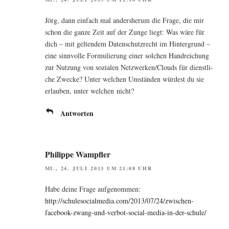
Jörg, dann ein­fach mal anders­her­um die Fra­ge, die mir
schon die gan­ze Zeit auf der Zun­ge liegt: Was wäre für
dich – mit gel­ten­dem Daten­schutz­recht im Hin­ter­grund –
eine sinn­vol­le For­mu­lie­rung einer sol­chen Hand­rei­chung
zur Nut­zung von sozia­len Netzwerken/Clouds für dienst­li­
che Zwe­cke? Unter wel­chen Umstän­den wür­dest du sie
erlau­ben, unter wel­chen nicht?
Antworten
Philippe Wampfler
MI., 24. JULI 2013 UM 21:08 UHR
Habe dei­ne Fra­ge auf­ge­nom­men:
http://schulesocialmedia.com/2013/07/24/zwischen-
facebook-zwang-und-verbot-social-media-in-der-schule/