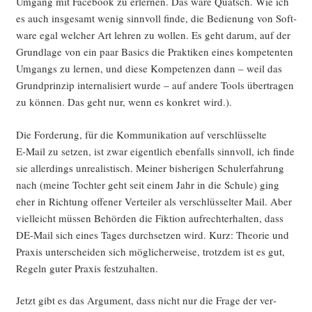
Umgang mit Face­book zu erler­nen. Das wäre Quatsch. Wie ich
es auch ins­ge­samt wenig sinn­voll fin­de, die Bedie­nung von Soft­
ware egal wel­cher Art leh­ren zu wol­len. Es geht dar­um, auf der
Grund­la­ge von ein paar Basics die Prak­ti­ken eines kom­pe­ten­ten
Umgangs zu ler­nen, und die­se Kom­pe­ten­zen dann – weil das
Grund­prin­zip inter­na­li­siert wur­de – auf ande­re Tools über­tra­gen
zu kön­nen. Das geht nur, wenn es kon­kret wird.).
Die For­de­rung, für die Kom­mu­ni­ka­ti­on auf ver­schlüs­sel­te
E‑Mail zu set­zen, ist zwar eigent­lich eben­falls sinn­voll, ich fin­de
sie aller­dings unrea­lis­tisch. Mei­ner bis­he­ri­gen Schul­erfah­rung
nach (mei­ne Toch­ter geht seit einem Jahr in die Schu­le) ging
eher in Rich­tung offe­ner Ver­tei­ler als ver­schlüs­sel­ter Mail. Aber
viel­leicht müs­sen Behör­den die Fik­ti­on auf­recht­erhal­ten, dass
DE-Mail sich eines Tages durch­set­zen wird. Kurz: Theo­rie und
Pra­xis unter­schei­den sich mög­li­cher­wei­se, trotz­dem ist es gut,
Regeln guter Pra­xis festzuhalten.
Jetzt gibt es das Argu­ment, dass nicht nur die Fra­ge der ver­