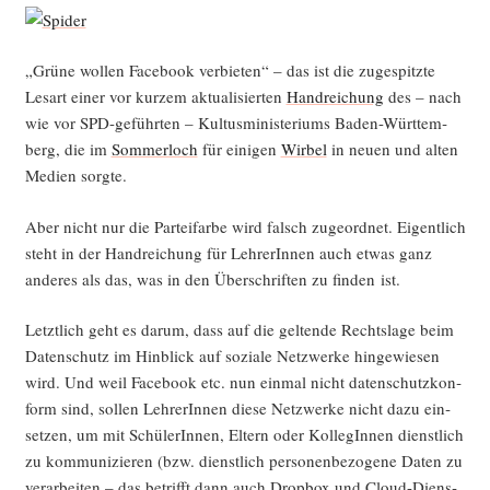
„Grü­ne wol­len Face­book ver­bie­ten“ – das ist die zuge­spitz­te
Les­art einer vor kur­zem aktua­li­sier­ten
Hand­rei­chung
des – nach
wie vor SPD-geführ­ten – Kul­tus­mi­nis­te­ri­ums Baden-Würt­tem­
berg, die im
Som­mer­loch
für eini­gen
Wir­bel
in neu­en und alten
Medi­en sorgte.
Aber nicht nur die Par­tei­far­be wird falsch zuge­ord­net. Eigent­lich
steht in der Hand­rei­chung für Leh­re­rIn­nen auch etwas ganz
ande­res als das, was in den Über­schrif­ten zu fin­den ist.
Letzt­lich geht es dar­um, dass auf die gel­ten­de Rechts­la­ge beim
Daten­schutz im Hin­blick auf sozia­le Netz­wer­ke hin­ge­wie­sen
wird. Und weil Face­book etc. nun ein­mal nicht daten­schutz­kon­
form sind, sol­len Leh­re­rIn­nen die­se Netz­wer­ke nicht dazu ein­
set­zen, um mit Schü­le­rIn­nen, Eltern oder Kol­le­gIn­nen dienst­lich
zu kom­mu­ni­zie­ren (bzw. dienst­lich per­so­nen­be­zo­ge­ne Daten zu
ver­ar­bei­ten – das betrifft dann auch Drop­box und Cloud-Diens­