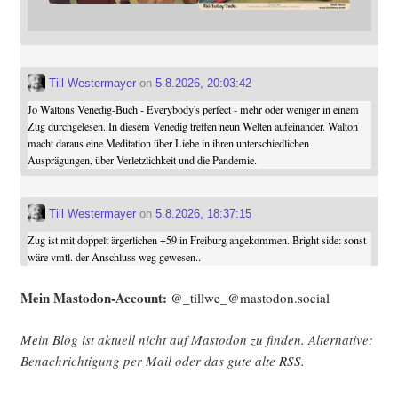
Till Westermayer
on
5.8.2026, 20:03:42
Jo Waltons Venedig-Buch - Everybody's perfect - mehr oder weniger in einem
Zug durchgelesen. In diesem Venedig treffen neun Welten aufeinander. Walton
macht daraus eine Meditation über Liebe in ihren unterschiedlichen
Ausprägungen, über Verletzlichkeit und die Pandemie.
Till Westermayer
on
5.8.2026, 18:37:15
Zug ist mit doppelt ärgerlichen +59 in Freiburg angekommen. Bright side: sonst
wäre vmtl. der Anschluss weg gewesen..
Mein Mast­o­don-Account:
@_tillwe_@mastodon.social
Mein Blog ist aktu­ell nicht auf Mast­o­don zu fin­den. Alter­na­ti­ve:
Benach­rich­ti­gung per Mail oder das gute alte
RSS
.