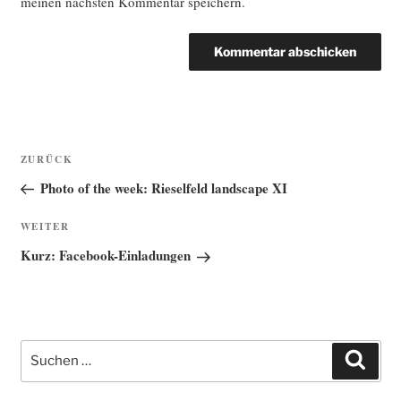
meinen nächsten Kommentar speichern.
Beitragsnavigation
Vorheriger
ZURÜCK
Beitrag
Photo of the week: Rieselfeld landscape XI
Nächster
WEITER
Beitrag
Kurz: Facebook-Einladungen
Suche
Such
nach: