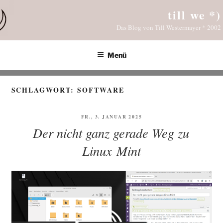
Zum
till we *)
Inhalt
Das Blog von Till Westermayer * 2002
springen
Menü
SCHLAGWORT:
SOFTWARE
VERÖFFENTLICHT
FR., 3. JANUAR 2025
AM
Der nicht ganz gerade Weg zu
Linux Mint