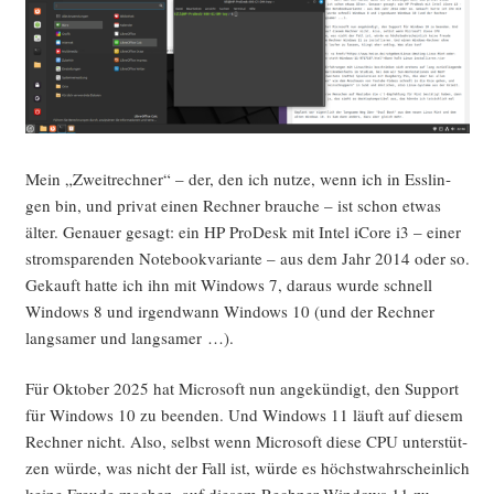
Mein „Zweit­rech­ner“ – der, den ich nut­ze, wenn ich in Ess­lin­
gen bin, und pri­vat einen Rech­ner brau­che – ist schon etwas
älter. Genau­er gesagt: ein HP Pro­Desk mit Intel iCo­re i3 – einer
strom­spa­ren­den Note­book­va­ri­an­te – aus dem Jahr 2014 oder so.
Gekauft hat­te ich ihn mit Win­dows 7, dar­aus wur­de schnell
Win­dows 8 und irgend­wann Win­dows 10 (und der Rech­ner
lang­sa­mer und langsamer …).
Für Okto­ber 2025 hat Micro­soft nun ange­kün­digt, den Sup­port
für Win­dows 10 zu been­den. Und Win­dows 11 läuft auf die­sem
Rech­ner nicht. Also, selbst wenn Micro­soft die­se CPU unter­stüt­
zen wür­de, was nicht der Fall ist, wür­de es höchst­wahr­schein­lich