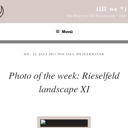
Zum
till we *)
Inhalt
Das Blog von Till Westermayer * 2002
springen
Menü
VERÖFFENTLICHT
MO., 22. JULI 2013
VON
TILL WESTERMAYER
AM
Photo of the week: Rieselfeld
landscape XI