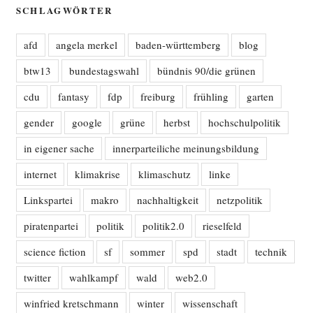
SCHLAGWÖRTER
afd
angela merkel
baden-württemberg
blog
btw13
bundestagswahl
bündnis 90/die grünen
cdu
fantasy
fdp
freiburg
frühling
garten
gender
google
grüne
herbst
hochschulpolitik
in eigener sache
innerparteiliche meinungsbildung
internet
klimakrise
klimaschutz
linke
Linkspartei
makro
nachhaltigkeit
netzpolitik
piratenpartei
politik
politik2.0
rieselfeld
science fiction
sf
sommer
spd
stadt
technik
twitter
wahlkampf
wald
web2.0
winfried kretschmann
winter
wissenschaft