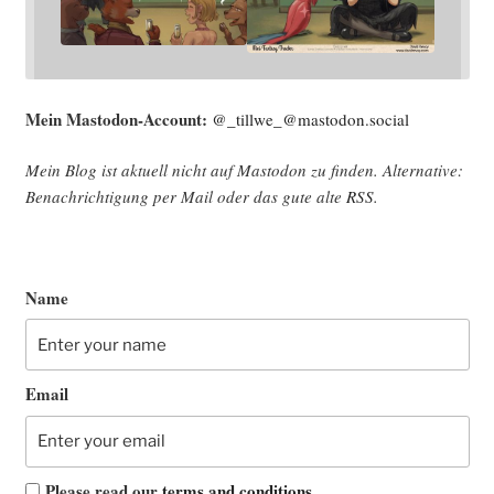
Mein Mast­o­don-Account:
@_tillwe_@mastodon.social
Mein Blog ist aktu­ell nicht auf Mast­o­don zu fin­den. Alter­na­ti­ve:
Benach­rich­ti­gung per Mail oder das gute alte
RSS
.
Name
Email
Please read our
terms and conditions