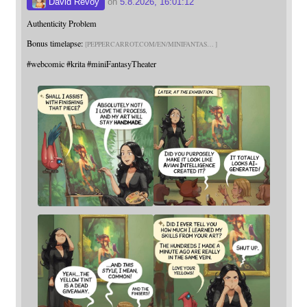
David Revoy
on
5.8.2026, 16:01:12
Authenticity Problem
Bonus timelapse:
PEPPERCARROT.COM/EN/MINIFANTAS
#
webcomic
#
krita
#
miniFantasyTheater