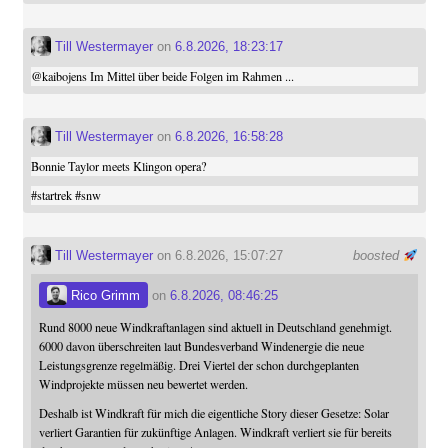
Till Westermayer
on
6.8.2026, 18:23:17
@
kaibojens
Im Mittel über beide Folgen im Rahmen ...
Till Westermayer
on
6.8.2026, 16:58:28
Bonnie Taylor meets Klingon opera?
#
startrek
#
snw
Till Westermayer
on 6.8.2026, 15:07:27
boosted
Rico Grimm
on
6.8.2026, 08:46:25
Rund 8000 neue Windkraftanlagen sind aktuell in Deutschland genehmigt.
6000 davon überschreiten laut Bundesverband Windenergie die neue
Leistungsgrenze regelmäßig. Drei Viertel der schon durchgeplanten
Windprojekte müssen neu bewertet werden.
Deshalb ist Windkraft für mich die eigentliche Story dieser Gesetze: Solar
verliert Garantien für zukünftige Anlagen. Windkraft verliert sie für bereits