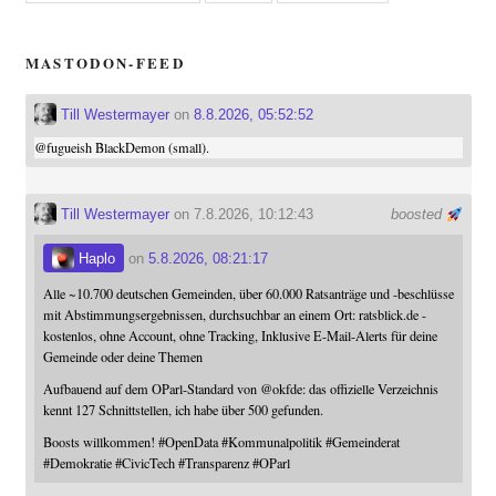
MASTODON-FEED
Till Westermayer
on
8.8.2026, 05:52:52
@
fugueish
BlackDemon (small).
Till Westermayer
on 7.8.2026, 10:12:43
boosted
Haplo
on
5.8.2026, 08:21:17
Alle ~10.700 deutschen Gemeinden, über 60.000 Ratsanträge und -beschlüsse
mit Abstimmungsergebnissen, durchsuchbar an einem Ort: ratsblick.de -
kostenlos, ohne Account, ohne Tracking, Inklusive E-Mail-Alerts für deine
Gemeinde oder deine Themen
Aufbauend auf dem OParl-Standard von
@
okfde
: das offizielle Verzeichnis
kennt 127 Schnittstellen, ich habe über 500 gefunden.
Boosts willkommen!
#
OpenData
#
Kommunalpolitik
#
Gemeinderat
#
Demokratie
#
CivicTech
#
Transparenz
#
OParl