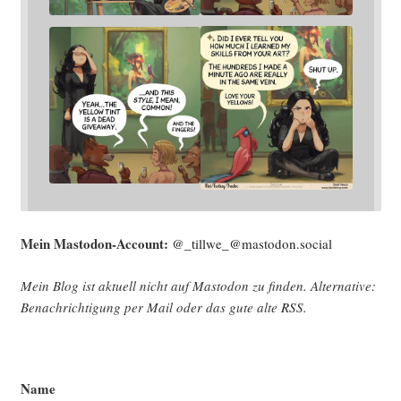
Mein Mast­o­don-Account:
@_tillwe_@mastodon.social
Mein Blog ist aktu­ell nicht auf Mast­o­don zu fin­den. Alter­na­ti­ve:
Benach­rich­ti­gung per Mail oder das gute alte
RSS
.
Name