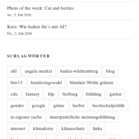
Photo of the week: Cat and berries
So., 5. Juli 2026
Kurz: Wie halten Sie’s mit AI?
Do., 2. Juli 2026
SCHLAGWÖRTER
afd
angela merkel
baden-württemberg
blog
btw13
bundestagswahl
bündnis 90/die grünen
cdu
fantasy
fdp
freiburg
frühling
garten
gender
google
grüne
herbst
hochschulpolitik
in eigener sache
innerparteiliche meinungsbildung
internet
klimakrise
klimaschutz
linke