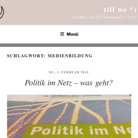
Zum
till we *)
Inhalt
Das Blog von Till Westermayer * 2002
springen
Menü
SCHLAGWORT:
MEDIENBILDUNG
VERÖFFENTLICHT
DI., 3. FEBRUAR 2015
AM
Politik im Netz – was geht?