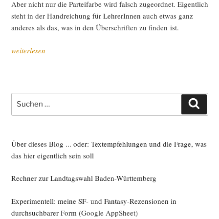
Aber nicht nur die Par­tei­far­be wird falsch zuge­ord­net. Eigent­lich
tik“
steht in der Hand­rei­chung für Leh­re­rIn­nen auch etwas ganz
ande­res als das, was in den Über­schrif­ten zu fin­den ist.
„Über
weiterlesen
die
Schwie­
rig­
keit,
Suche
Such
Daten­
nach:
schutz
an
Schu­
Über dieses Blog ... oder: Textempfehlungen und die Frage, was
len
das hier eigentlich sein soll
umzu­
Rechner zur Landtagswahl Baden-Württemberg
set­
zen“
Experimentell: meine SF- und Fantasy-Rezensionen in
durchsuchbarer Form
(Google AppSheet)