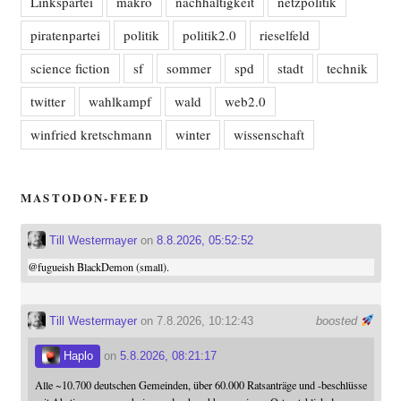
Linkspartei
makro
nachhaltigkeit
netzpolitik
piratenpartei
politik
politik2.0
rieselfeld
science fiction
sf
sommer
spd
stadt
technik
twitter
wahlkampf
wald
web2.0
winfried kretschmann
winter
wissenschaft
MASTODON-FEED
Till Westermayer
on
8.8.2026, 05:52:52
@
fugueish
BlackDemon (small).
Till Westermayer
on 7.8.2026, 10:12:43
boosted
Haplo
on
5.8.2026, 08:21:17
Alle ~10.700 deutschen Gemeinden, über 60.000 Ratsanträge und -beschlüsse