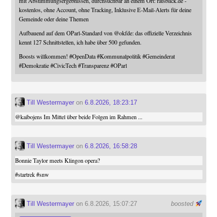
mit Abstimmungsergebnissen, durchsuchbar an einem Ort: ratsblick.de -
kostenlos, ohne Account, ohne Tracking, Inklusive E-Mail-Alerts für deine
Gemeinde oder deine Themen
Aufbauend auf dem OParl-Standard von
@
okfde
: das offizielle Verzeichnis
kennt 127 Schnittstellen, ich habe über 500 gefunden.
Boosts willkommen!
#
OpenData
#
Kommunalpolitik
#
Gemeinderat
#
Demokratie
#
CivicTech
#
Transparenz
#
OParl
Till Westermayer
on
6.8.2026, 18:23:17
@
kaibojens
Im Mittel über beide Folgen im Rahmen ...
Till Westermayer
on
6.8.2026, 16:58:28
Bonnie Taylor meets Klingon opera?
#
startrek
#
snw
Till Westermayer
on 6.8.2026, 15:07:27
boosted