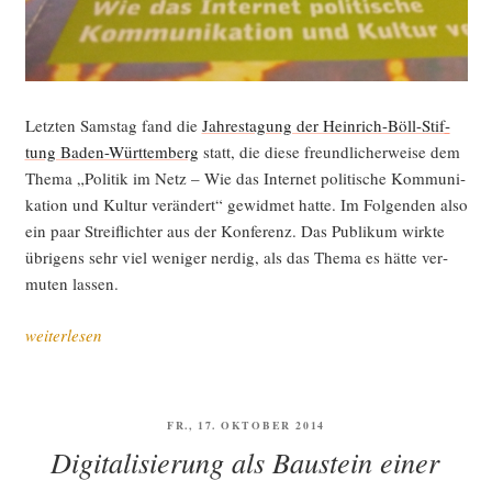
Letz­ten Sams­tag fand die
Jah­res­ta­gung der Hein­rich-Böll-Stif­
tung Baden-Würt­tem­berg
statt, die die­se freund­li­cher­wei­se dem
The­ma „Poli­tik im Netz – Wie das Inter­net poli­ti­sche Kom­mu­ni­
ka­ti­on und Kul­tur ver­än­dert“ gewid­met hat­te. Im Fol­gen­den also
ein paar Streif­lich­ter aus der Kon­fe­renz. Das Publi­kum wirk­te
übri­gens sehr viel weni­ger nerdig, als das The­ma es hät­te ver­
mu­ten lassen.
„Poli­
weiterlesen
tik
im
Netz
VERÖFFENTLICHT
FR., 17. OKTOBER 2014
–
AM
Digitalisierung als Baustein einer
was geht?“