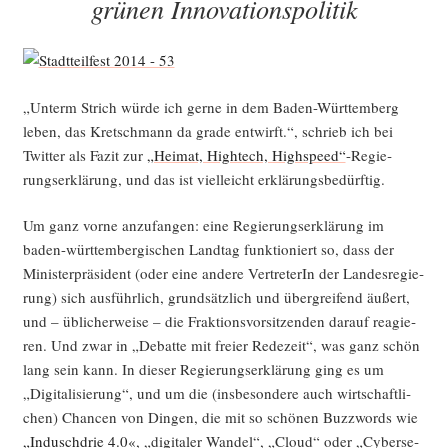
grünen Innovationspolitik
„Unterm Strich wür­de ich ger­ne in dem Baden-Würt­tem­berg
leben, das Kret­sch­mann da gra­de ent­wirft.“, schrieb ich bei
Twit­ter als Fazit zur
„Hei­mat, High­tech, High­speed“
-Regie­
rungs­er­klä­rung, und das ist viel­leicht erklärungsbedürftig.
Um ganz vor­ne anzu­fan­gen: eine Regie­rungs­er­klä­rung im
baden-würt­tem­ber­gi­schen Land­tag funk­tio­niert so, dass der
Minis­ter­prä­si­dent (oder eine ande­re Ver­tre­te­rIn der Lan­des­re­gie­
rung) sich aus­führ­lich, grund­sätz­lich und über­grei­fend äußert,
und – übli­cher­wei­se – die Frak­ti­ons­vor­sit­zen­den dar­auf reagie­
ren. Und zwar in „Debat­te mit frei­er Rede­zeit“, was ganz schön
lang sein kann. In die­ser Regie­rungs­er­klä­rung ging es um
„Digi­ta­li­sie­rung“, und um die (ins­be­son­de­re auch wirt­schaft­li­
chen) Chan­cen von Din­gen, die mit so schö­nen Buz­zwords wie
„Indusch­drie 4.0«
, „digi­ta­ler Wan­del“, „Cloud“ oder „Cyber­se­