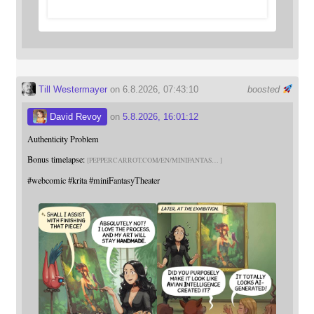
Till Westermayer
on 6.8.2026, 07:43:10
boosted
David Revoy
on
5.8.2026, 16:01:12
Authenticity Problem
Bonus timelapse:
PEPPERCARROT.COM/EN/MINIFANTAS
#
webcomic
#
krita
#
miniFantasyTheater