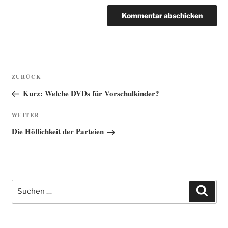
Beitragsnavigation
Vorheriger
ZURÜCK
Beitrag
Kurz: Welche DVDs für Vorschulkinder?
Nächster
WEITER
Beitrag
Die Höflichkeit der Parteien
Suche
Such
nach: