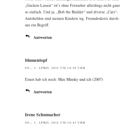
„Gucken-Las­sen“ ist’s ohne Fern­se­her aller­dings nicht ganz
so ein­fach. Und ja, „Bob the Buil­der“ und diver­se „Cars“-
Autohelden sind mei­nen Kin­dern wg. Freun­des­kreis durch­
aus ein Begriff.
Antworten
blumentopf
SO., 1. APRIL 2012 UM 14:30 UHR
Einen hab ich noch:
Max Min­sky und ich (2007)
Antworten
Irene Schumacher
SO., 1. APRIL 2012 UM 14:43 UHR