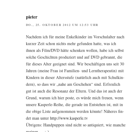
pieter
DO., 25. OKTOBER 2012 UM 12:53 UHR
Nach­dem ich für mei­ne Enkel­kin­der im Vor­schul­al­ter nach
kur­zer Zeit schon nichts mehr gefun­den hat­te, was ich
ihnen als Film/DVD hät­te schen­ken wol­len, habe ich selbst
sol­che Geschich­ten pro­du­ziert und auf DVD gebrannt, die
für die­ses Alter geeig­net sind. Wir beschäf­ti­gen uns seit 30
Jah­ren (mei­ne Frau ist Fami­li­en- und Lern­the­ra­peu­tin) mit
Kin­dern in die­ser Alters­stu­fe (natür­lich auch mit Schul­kin­
dern), so dass wir „nahe am Gesche­hen“ sind. Erfreu­lich
gut ist auch die Reso­nanz der Eltern. Und das ist auch der
Grund, war­um ich hier pos­te, es wür­de mich freu­en, wenn
unse­re Kas­per­le-Rei­he, die gera­de im Ent­ste­hen ist, mit in
die obi­ge Lis­te auf­ge­nom­men wer­den könn­te! Nähe­res fin­
det man unter
http://www.kasperle.tv
Übri­gens: Hand­pup­pen sind nicht so anti­quiert, wie man­che
meinen.… :-)