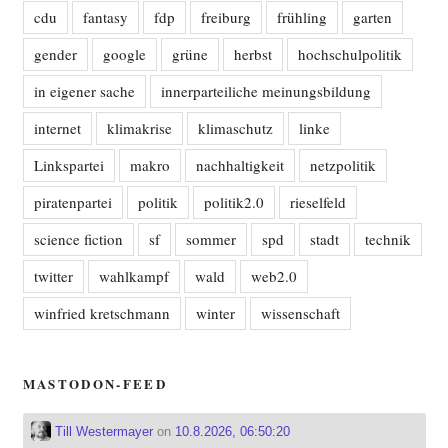
cdu
fantasy
fdp
freiburg
frühling
garten
gender
google
grüne
herbst
hochschulpolitik
in eigener sache
innerparteiliche meinungsbildung
internet
klimakrise
klimaschutz
linke
Linkspartei
makro
nachhaltigkeit
netzpolitik
piratenpartei
politik
politik2.0
rieselfeld
science fiction
sf
sommer
spd
stadt
technik
twitter
wahlkampf
wald
web2.0
winfried kretschmann
winter
wissenschaft
MASTODON-FEED
Till Westermayer
on
10.8.2026, 06:50:20