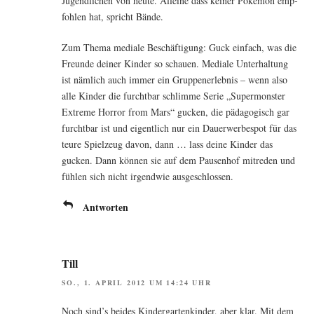
Jugend­li­chen von heu­te. Allei­ne dass kei­ner Poké­mon emp­
foh­len hat, spricht Bände.
Zum The­ma media­le Beschäf­ti­gung: Guck ein­fach, was die
Freun­de dei­ner Kin­der so schau­en. Media­le Unter­hal­tung
ist näm­lich auch immer ein Grup­pen­er­leb­nis – wenn also
alle Kin­der die furcht­bar schlim­me Serie „Super­mons­ter
Extre­me Hor­ror from Mars“ gucken, die päd­ago­gisch gar
furcht­bar ist und eigent­lich nur ein Dau­er­wer­be­spot für das
teu­re Spiel­zeug davon, dann … lass dei­ne Kin­der das
gucken. Dann kön­nen sie auf dem Pau­sen­hof mit­re­den und
füh­len sich nicht irgend­wie ausgeschlossen.
Antworten
Till
SO., 1. APRIL 2012 UM 14:24 UHR
Noch sind’s bei­des Kin­der­gar­ten­kin­der, aber klar. Mit dem