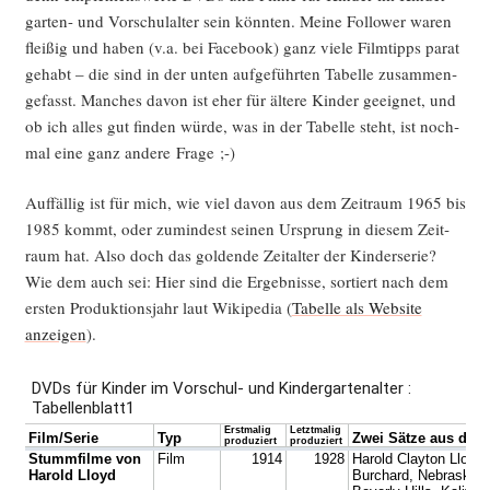
gar­ten- und Vor­schul­al­ter sein könn­ten. Mei­ne Fol­lower waren
flei­ßig und haben (v.a. bei Face­book) ganz vie­le Film­tipps parat
gehabt – die sind in der unten auf­ge­führ­ten Tabel­le zusam­men­
ge­fasst. Man­ches davon ist eher für älte­re Kin­der geeig­net, und
ob ich alles gut fin­den wür­de, was in der Tabel­le steht, ist noch­
mal eine ganz ande­re Frage ;-)
Auf­fäl­lig ist für mich, wie viel davon aus dem Zeit­raum 1965 bis
1985 kommt, oder zumin­dest sei­nen Ursprung in die­sem Zeit­
raum hat. Also doch das gol­den­de Zeit­al­ter der Kin­der­se­rie?
Wie dem auch sei: Hier sind die Ergeb­nis­se, sor­tiert nach dem
ers­ten Pro­duk­ti­ons­jahr laut Wiki­pe­dia (
Tabel­le als Web­site
anzei­gen
).