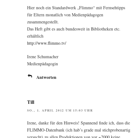
Hier noch ein Stan­dard­werk „Flim­mo“ mit Fern­seh­tipps
für Eltern monat­lich von Medi­en­päd­ago­gen
zusammengestellt.
Das Heft gibt es auch bun­des­weit in Biblio­the­ken etc.
erhältlich
http://www.flimmo.tv/
Ire­ne Schumacher
Medienpädagogin
Antworten
Till
SO., 1. APRIL 2012 UM 15:03 UHR
Ire­ne, dan­ke für den Hin­weis! Span­nend fin­de ich, dass die
FLIM­MO-Daten­bank (ich hab’s gra­de mal stich­pro­ben­ar­tig
ver­sucht) zu allen Pro­duk­tio­nen von vor ~2000 kei­ne