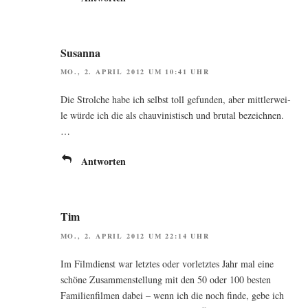
Susanna
MO., 2. APRIL 2012 UM 10:41 UHR
Die Strol­che habe ich selbst toll gefun­den, aber mitt­ler­wei­
le wür­de ich die als chau­vi­nis­tisch und bru­tal bezeichnen.
…
Antworten
Tim
MO., 2. APRIL 2012 UM 22:14 UHR
Im Film­dienst war letz­tes oder vor­letz­tes Jahr mal eine
schö­ne Zusam­men­stel­lung mit den 50 oder 100 bes­ten
Fami­li­en­fil­men dabei – wenn ich die noch fin­de, gebe ich