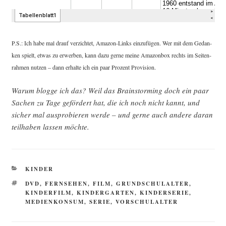
P.S.: Ich habe mal drauf ver­zich­tet, Ama­zon-Links ein­zu­fü­gen. Wer mit dem Gedan­
ken spielt, etwas zu erwer­ben, kann dazu ger­ne mei­ne Ama­zon­box rechts im Sei­ten­
rah­men nut­zen – dann erhal­te ich ein paar Pro­zent Provision.
War­um blog­ge ich das? Weil das Brain­stor­ming doch ein paar
Sachen zu Tage geför­dert hat, die ich noch nicht kannt, und
sicher mal aus­pro­bie­ren wer­de – und ger­ne auch ande­re dar­an
teil­ha­ben las­sen möchte.
KATEGORIEN
KINDER
SCHLAGWÖRTER
DVD
,
FERNSEHEN
,
FILM
,
GRUNDSCHULALTER
,
KINDERFILM
,
KINDERGARTEN
,
KINDERSERIE
,
MEDIENKONSUM
,
SERIE
,
VORSCHULALTER