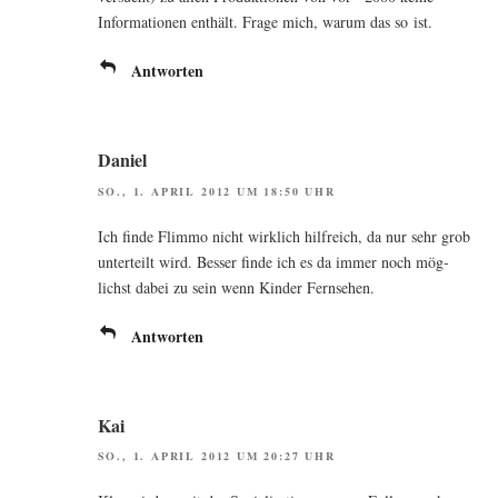
Infor­ma­tio­nen ent­hält. Fra­ge mich, war­um das so ist.
Antworten
Daniel
SO., 1. APRIL 2012 UM 18:50 UHR
Ich fin­de Flim­mo nicht wirk­lich hilf­reich, da nur sehr grob
unter­teilt wird. Bes­ser fin­de ich es da immer noch mög­
lichst dabei zu sein wenn Kin­der Fernsehen.
Antworten
Kai
SO., 1. APRIL 2012 UM 20:27 UHR