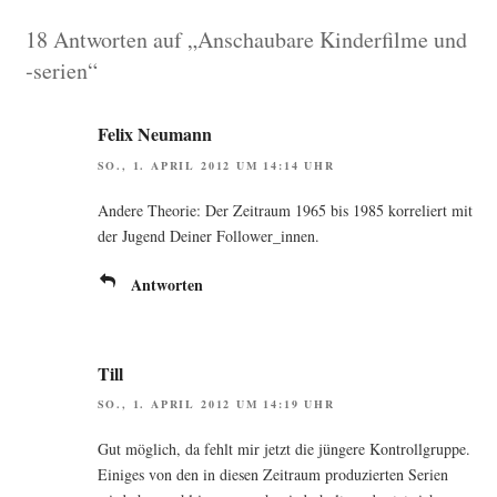
18 Antworten auf „Anschaubare Kinderfilme und
‑serien“
Felix Neumann
SO., 1. APRIL 2012 UM 14:14 UHR
Ande­re Theo­rie: Der Zeit­raum 1965 bis 1985 kor­re­liert mit
der Jugend Dei­ner Follower_innen.
Antworten
Till
SO., 1. APRIL 2012 UM 14:19 UHR
Gut mög­lich, da fehlt mir jetzt die jün­ge­re Kon­troll­grup­pe.
Eini­ges von den in die­sen Zeit­raum pro­du­zier­ten Seri­en