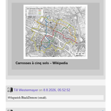
Carrosses à cinq sols – Wikipedia
Till Westermayer
on
8.8.2026, 05:52:52
@
fugueish
BlackDemon (small).