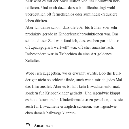
Klar wird es mit der Sozia­li­sa­ti­on von uns Fol­lo­wern kor­
rel­lie­ren. Und noch dazu, dass wir mil­lieu­be­dingt wohl
über­deut­lich oft fern­seh­seh­los oder zumin­dest ‑redu­ziert
leben dürften.
Aber ich den­ke schon, dass die 70er bis frü­hen 80er sehr
pro­duk­tiv gera­de in Kin­der­fern­seh­pro­duk­tio­nen war. Das
schö­ne die­ser Zeit war, fand ich, dass es eben gar nicht so
oft „päd­ago­gisch wert­voll“ war, oft eher anarchistisch.
Ins­be­son­de­re war in Tsche­chi­en da eine Art gol­de­nes
Zeitalter.
Wobei ich zuge­ge­ben, wo es erwähnt wur­de, Bob the Buil­
der gar nicht so schlecht fin­de, auch wenn mir da jedes Mal
das Hirn aus­lief. Aber es ist halt kein Erwach­se­nen­for­mat,
son­dern für Krip­pen­kin­der gedacht. Und irgend­wie klappt
es heu­te kaum mehr, Kin­der­for­ma­te so zu gestal­ten, dass sie
auch für Erwach­se­ne erträg­lich schei­nen, was irgend­wie
eben damals halb­wegs klappte-
Antworten