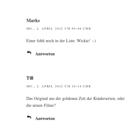
Marks
MO., 2. APRIL 2012 UM 09:48 UHR
Einer fehlt noch in der Lis­te: Wickie! :-)
Antworten
Till
MO., 2. APRIL 2012 UM 10:34 UHR
Das Ori­gi­nal aus der gol­de­nen Zeit der Kin­der­se­ri­en, oder
die neu­en Filme?
Antworten