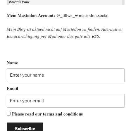
#
startrek
#
snw
Mein Mast­o­don-Account:
@_tillwe_@mastodon.social
Mein Blog ist aktu­ell nicht auf Mast­o­don zu fin­den. Alter­na­ti­ve:
Benach­rich­ti­gung per Mail oder das gute alte
RSS
.
Name
Email
Please read our
terms and conditions