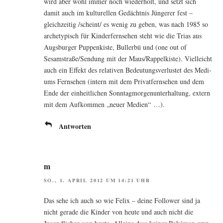
wird aber wohl immer noch wie­der­holt, und setzt sich
damit auch im kul­tu­rel­len Gedächt­nis Jün­ge­rer fest –
gleich­zei­tig /scheint/ es wenig zu geben, was nach 1985 so
arche­ty­pisch für Kin­der­fern­se­hen steht wie die Tri­as aus
Augs­bur­ger Pup­pen­kis­te, Bul­ler­bü und (one out of
Sesamstraße/Sendung mit der Maus/Rappelkiste). Viel­leicht
auch ein Effekt des rela­ti­ven Bedeu­tungs­ver­lus­tet des Medi­
ums Fern­se­hen (intern mit dem Pri­vat­fern­se­hen und dem
Ende der ein­heit­li­chen Sonn­tag­mor­gen­un­ter­hal­tung, extern
mit dem Auf­kom­men „neu­er Medien“ …).
Antworten
m
SO., 1. APRIL 2012 UM 14:21 UHR
Das sehe ich auch so wie Felix – dei­ne Fol­lower sind ja
nicht gera­de die Kin­der von heu­te und auch nicht die