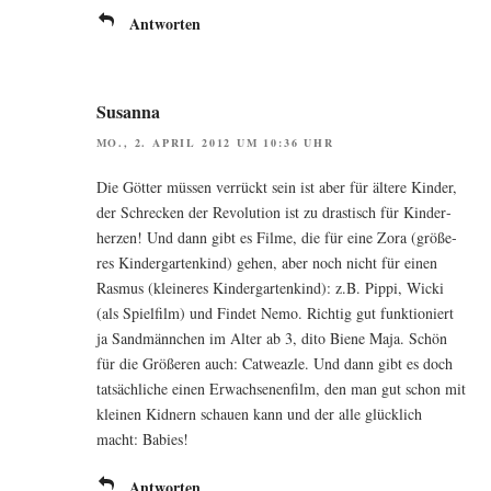
Antworten
Susanna
MO., 2. APRIL 2012 UM 10:36 UHR
Die Göt­ter müs­sen ver­rückt sein ist aber für älte­re Kin­der,
der Schre­cken der Revo­lu­ti­on ist zu dras­tisch für Kin­der­
her­zen! Und dann gibt es Fil­me, die für eine Zora (grö­ße­
res Kin­der­gar­ten­kind) gehen, aber noch nicht für einen
Ras­mus (klei­ne­res Kin­der­gar­ten­kind): z.B. Pip­pi, Wicki
(als Spiel­film) und Fin­det Nemo. Rich­tig gut funk­tio­niert
ja Sand­männ­chen im Alter ab 3, dito Bie­ne Maja. Schön
für die Grö­ße­ren auch: Cat­weaz­le. Und dann gibt es doch
tat­säch­li­che einen Erwach­se­nen­film, den man gut schon mit
klei­nen Kid­nern schau­en kann und der alle glück­lich
macht: Babies!
Antworten