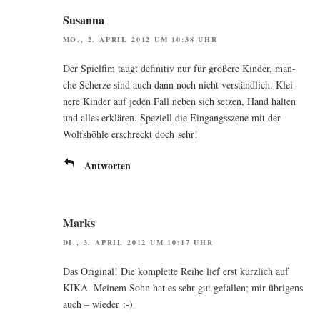
Susanna
MO., 2. APRIL 2012 UM 10:38 UHR
Der Spielf­im taugt defi­ni­tiv nur für grö­ße­re Kin­der, man­
che Scher­ze sind auch dann noch nicht ver­ständ­lich. Klei­
ne­re Kin­der auf jeden Fall neben sich set­zen, Hand hal­ten
und alles erklä­ren. Spe­zi­ell die Ein­gangs­sze­ne mit der
Wolfs­höh­le erschreckt doch sehr!
Antworten
Marks
DI., 3. APRIL 2012 UM 10:17 UHR
Das Ori­gi­nal! Die kom­plet­te Rei­he lief erst kürz­lich auf
KIKA. Mei­nem Sohn hat es sehr gut gefal­len; mir übri­gens
auch – wieder :-)