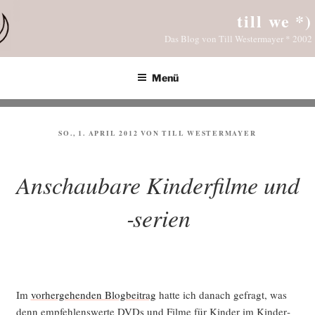
Zum
till we *)
Inhalt
Das Blog von Till Westermayer * 2002
springen
Menü
VERÖFFENTLICHT
SO., 1. APRIL 2012
VON
TILL WESTERMAYER
AM
Anschaubare Kinderfilme und
‑serien
Im
vor­her­ge­hen­den Blog­bei­trag
hat­te ich danach gefragt, was
denn emp­feh­lens­wer­te DVDs und Fil­me für Kin­der im Kin­der­