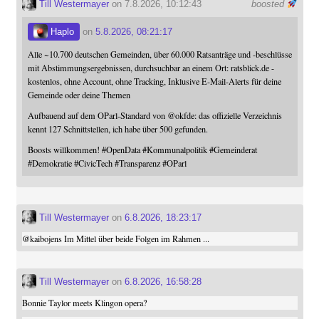
Till Westermayer
on 7.8.2026, 10:12:43
boosted
Haplo
on
5.8.2026, 08:21:17
Alle ~10.700 deutschen Gemeinden, über 60.000 Ratsanträge und -beschlüsse
mit Abstimmungsergebnissen, durchsuchbar an einem Ort: ratsblick.de -
kostenlos, ohne Account, ohne Tracking, Inklusive E-Mail-Alerts für deine
Gemeinde oder deine Themen
Aufbauend auf dem OParl-Standard von
@
okfde
: das offizielle Verzeichnis
kennt 127 Schnittstellen, ich habe über 500 gefunden.
Boosts willkommen!
#
OpenData
#
Kommunalpolitik
#
Gemeinderat
#
Demokratie
#
CivicTech
#
Transparenz
#
OParl
Till Westermayer
on
6.8.2026, 18:23:17
@
kaibojens
Im Mittel über beide Folgen im Rahmen ...
Till Westermayer
on
6.8.2026, 16:58:28
Bonnie Taylor meets Klingon opera?