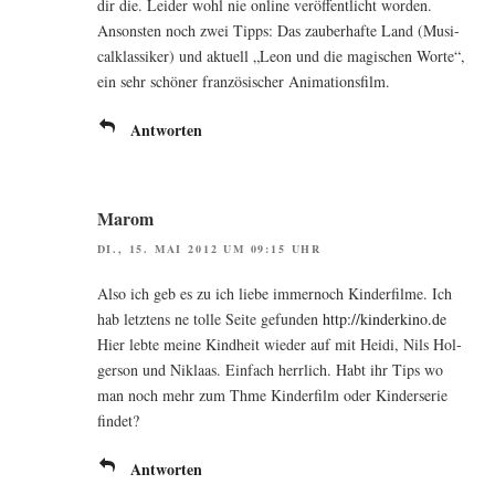
dir die. Lei­der wohl nie online ver­öf­fent­licht worden.
Ansons­ten noch zwei Tipps: Das zau­ber­haf­te Land (Musi­
cal­klas­si­ker) und aktu­ell „Leon und die magi­schen Wor­te“,
ein sehr schö­ner fran­zö­si­scher Animationsfilm.
Antworten
Marom
DI., 15. MAI 2012 UM 09:15 UHR
Also ich geb es zu ich lie­be immer­noch Kin­der­fil­me. Ich
hab letz­tens ne tol­le Sei­te gefun­den
http://kinderkino.de
Hier leb­te mei­ne Kind­heit wie­der auf mit Hei­di, Nils Hol­
ger­son und Nik­laas. Ein­fach herr­lich. Habt ihr Tips wo
man noch mehr zum Thme Kin­der­film oder Kin­der­se­rie
findet?
Antworten