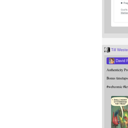
Till West
David 
Authenticity P
Bonus timelaps
#
webcomic
#
kr