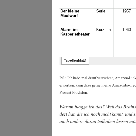
P.S.: Ich habe mal drauf ver­zich­tet, Ama­zon-Lin
erwer­ben, kann dazu ger­ne mei­ne Ama­zon­box rech
Pro­zent Provision.
War­um blog­ge ich das? Weil das Brain­
dert hat, die ich noch nicht kannt, und s
auch ande­re dar­an teil­ha­ben las­sen mö