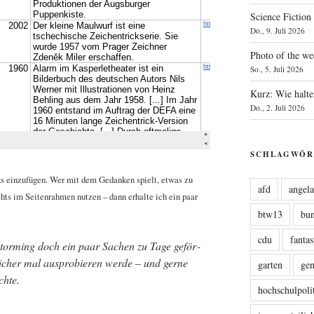
Science Fiction
Do., 9. Juli 2026
Photo of the we
So., 5. Juli 2026
Kurz: Wie halte
Do., 2. Juli 2026
SCHLAGWÖR
ks ein­zu­fü­gen. Wer mit dem Gedan­ken spielt, etwas zu
afd
angel
ts im Sei­ten­rah­men nut­zen – dann erhal­te ich ein paar
btw13
bu
cdu
fanta
stor­ming doch ein paar Sachen zu Tage geför­
icher mal aus­pro­bie­ren wer­de – und ger­ne
garten
ge
chte.
hochschulpoli