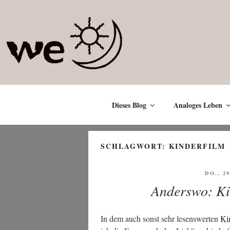
Zum
Inhalt
springen
Dieses Blog
Analoges Leben
SCHLAGWORT:
KINDERFILM
VERÖF
DO., 2
AM
Anderswo: Kin
In dem auch sonst sehr lesens­wer­ten
Kin