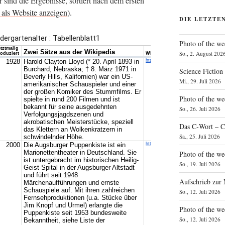
sind die Ergeb­nis­se, sor­tiert nach dem ers­ten
 als Web­site anzei­gen
).
DIE LETZTE
Photo of the we
So., 2. August 202
Science Fiction
Mi., 29. Juli 2026
Photo of the we
So., 26. Juli 2026
Das C‑Wort – C
Sa., 25. Juli 2026
Photo of the we
So., 19. Juli 2026
Aufschrieb zur
So., 12. Juli 2026
Photo of the w
So., 12. Juli 2026