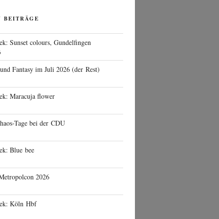
N BEITRÄGE
ek: Sunset colours, Gundelfingen
6
 und Fantasy im Juli 2026 (der Rest)
ek: Maracuja flower
haos-Tage bei der CDU
ek: Blue bee
 Metropolcon 2026
eek: Köln Hbf