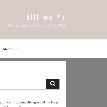
till we *)
Das Blog von Till Westermayer * 2002
Mehr …
Suchen
g ... oder: Textempfehlungen und die Frage,