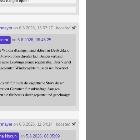
ets Klingon opera?
ermayer
on 6.8.2026, 15:07:27
boosted
rimm
on
6.8.2026, 08:46:25
 Windkraftanlagen sind aktuell in Deutschland
0 davon überschreiten laut Bundesverband
 neue Leistungsgrenze regelmäßig. Drei Viertel
hgeplanten Windprojekte müssen neu bewertet
dkraft für mich die eigentliche Story dieser
verliert Garantien für zukünftige Anlagen.
ert sie für bereits durchgeplante und genehmigte
ermayer
on 6.8.2026, 11:34:14
boosted
na Nocun
on
5.8.2026, 08:05:09