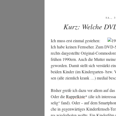
VERÖ
SA., 
AM
Kurz: Welche DVD
Ich muss erst ein­mal geste­hen:
Ich habe kei­nen Fern­se­her. Zum DVD-Sc
rechts dar­ge­stell­te Ori­gi­nal-Com­mo­d
frü­hen 1990ern. Auch die Mut­ter mei­ner
gewor­den. Damit stellt sich ver­stärkt ein
bei­den Kin­der (im Kin­der­gar­ten- bzw. 
sen (alle ziem­lich krank …) medi­al bes
Bis­her grei­fe ich dazu vor allem auf das
Oder die
Rap­pel­kis­te
* (die ich inter­es­
se­lig“ fand). Oder – auf dem Smart­phon
che in gegen­wär­ti­ges Kin­der­fern­seh-Ter­
res wie­der­ho­len woll­te. Ein Kin­der­fil