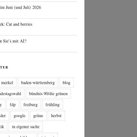
 im Juni (und Juli) 2026
ek: Cat and berries
n Sie’s mit AI?
TER
a merkel
baden-württemberg
blog
ndestagswahl
bündnis 90/die grünen
sy
fdp
freiburg
frühling
nder
google
grüne
herbst
tik
in eigener sache