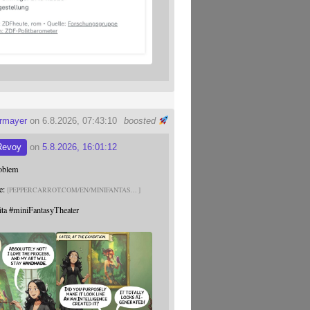
ermayer
on 6.8.2026, 07:43:10
boosted
Revoy
on
5.8.2026, 16:01:12
roblem
e:
PEPPERCARROT.COM/EN/MINIFANTAS
ita
#
miniFantasyTheater