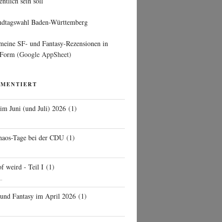
entlich sein soll
ndtagswahl Baden-Württemberg
 meine SF- und Fantasy-Rezensionen in
 Form
(Google AppSheet)
MMENTIERT
 im Juni (und Juli) 2026
(
1
)
d
haos-Tage bei der CDU
(
1
)
f weird - Teil I
(
1
)
..
 und Fantasy im April 2026
(
1
)