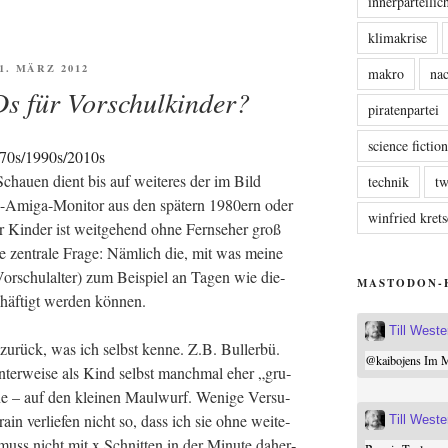
innerparteili
klimakrise
FFENTLICHT
31. MÄRZ 2012
makro
nac
s für Vorschulkinder?
piratenpartei
science fictio
hau­en dient bis auf wei­te­res der im Bild
technik
tw
o­re-Ami­ga-Moni­tor aus den spä­tern 1980ern oder
winfried kre
 Kin­der ist weit­ge­hend ohne Fern­se­her groß
e zen­tra­le Fra­ge: Näm­lich die, mit was mei­ne
Vor­schul­al­ter) zum Bei­spiel an Tagen wie die­
MASTODON-
chäf­tigt wer­den können.
Till West
 zurück, was ich selbst ken­ne. Z.B. Bul­ler­bü.
@
kaibojens
Im Mi
san­ter­wei­se als Kind selbst manch­mal eher „gru­
e – auf den klei­nen Maul­wurf. Weni­ge Ver­su­
rain ver­lie­fen nicht so, dass ich sie ohne wei­te­
Till West
m muss nicht mit x Schnit­ten in der Minu­te daher­