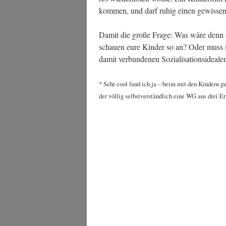
kom­men, und darf ruhig einen gewis­sen
Damit die gro­ße Fra­ge: Was wäre denn d
schau­en eure Kin­der so an? Oder muss i
damit ver­bun­de­nen Sozia­li­sa­ti­ons­idea­l
* Sehr cool fand ich ja – beim mit den Kin­dern 
der völ­lig selbst­ver­ständ­lich eine WG aus drei E