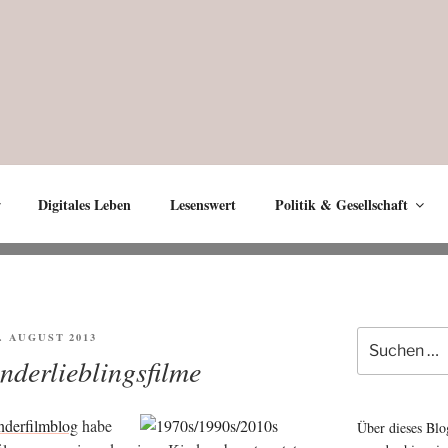
Digitales Leben
Lesenswert
Politik & Gesellschaft
Suche
FENTLICHT
9. AUGUST 2013
nach:
derlieblingsfilme
­der­film­blog
habe
Über dieses Blo