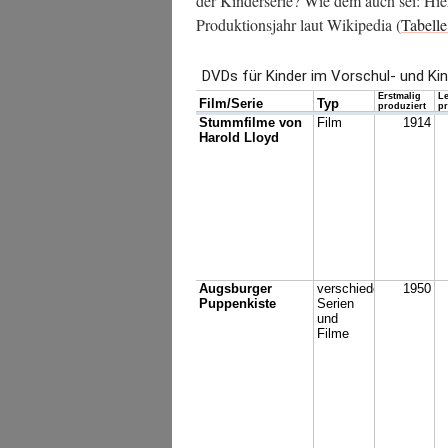
der Kin­der­se­rie? Wie dem auch sei: Hier 
Pro­duk­ti­ons­jahr laut Wiki­pe­dia (
Tabel­le