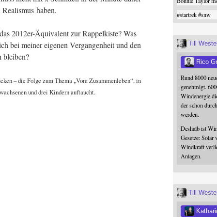
Bonnie Taylor me
 Rea­lis­mus haben.
#
startrek
#
snw
as 2012er-Äqui­va­lent zur Rap­pel­kis­te? Was
Till West
ch bei mei­ner eige­nen Ver­gan­gen­heit und den
en bleiben?
Rico G
Rund 8000 neue
gucken – die Fol­ge zum The­ma „Vom Zusam­men­le­ben“, in
genehmigt. 600
rwach­se­nen und drei Kin­dern auftaucht.
Windenergie die
der schon durc
werden.
Deshalb ist Win
Gesetze: Solar 
Windkraft verli
Anlagen.
Till West
Kathari