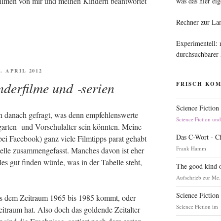
­fil­men von mir und mei­nen Kin­dern beant­wor­tet
was das hier eig
Rechner zur La
Experimentell:
durchsuchbarer
FFENTLICHT
1. APRIL 2012
derfilme und ‑serien
FRISCH KO
Science Fiction
ch danach gefragt, was denn emp­feh­lens­wer­te
Science Fiction un
­ten- und Vor­schul­al­ter sein könn­ten. Mei­ne
Das C-Wort - C
bei Face­book) ganz vie­le Film­tipps parat gehabt
Frank Hamm
bel­le zusam­men­ge­fasst. Man­ches davon ist eher
lles gut fin­den wür­de, was in der Tabel­le steht,
The good kind o
Aufschrieb zur Me.
Science Fiction
 aus dem Zeit­raum 1965 bis 1985 kommt, oder
Science Fiction im
t­raum hat. Also doch das gol­den­de Zeit­al­ter