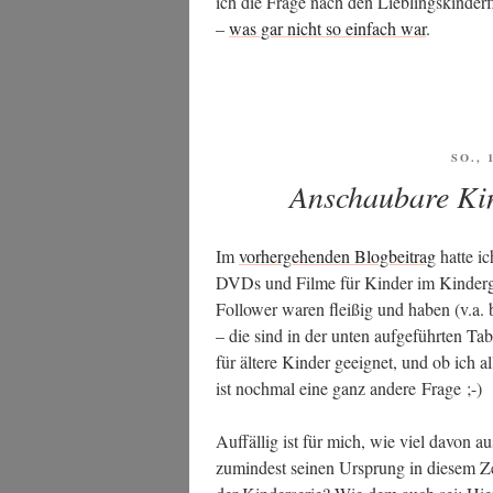
ich die Fra­ge nach den Lieb­lings­kin­der
–
was gar nicht so ein­fach war
.
VERÖ
SO., 
AM
Anschaubare Kin
Im
vor­her­ge­hen­den Blog­bei­trag
hat­te i
DVDs und Fil­me für Kin­der im Kin­der­gar
Fol­lower waren flei­ßig und haben (v.a. 
– die sind in der unten auf­ge­führ­ten Ta
für älte­re Kin­der geeig­net, und ob ich a
ist noch­mal eine ganz ande­re Frage ;-)
Auf­fäl­lig ist für mich, wie viel davon
zumin­dest sei­nen Ursprung in die­sem Zei