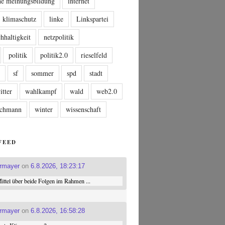
che meinungsbildung
internet
klimaschutz
linke
Linkspartei
hhaltigkeit
netzpolitik
politik
politik2.0
rieselfeld
n
sf
sommer
spd
stadt
itter
wahlkampf
wald
web2.0
tschmann
winter
wissenschaft
FEED
ermayer
on
6.8.2026, 18:23:17
ttel über beide Folgen im Rahmen ...
ermayer
on
6.8.2026, 16:58:28