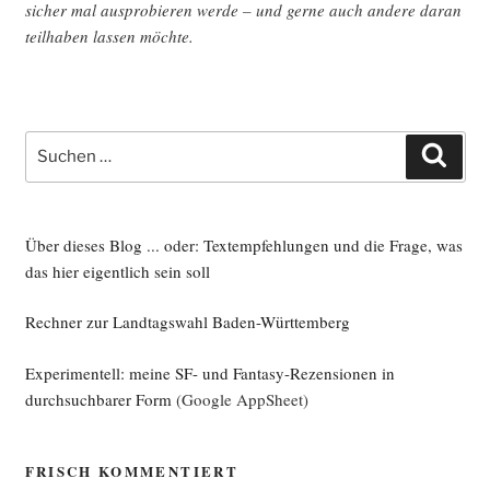
sicher mal aus­pro­bie­ren wer­de – und ger­ne auch ande­re dar­an
teil­ha­ben las­sen möchte.
Suche
Such
nach:
Über dieses Blog ... oder: Textempfehlungen und die Frage, was
das hier eigentlich sein soll
Rechner zur Landtagswahl Baden-Württemberg
Experimentell: meine SF- und Fantasy-Rezensionen in
durchsuchbarer Form
(Google AppSheet)
FRISCH KOMMENTIERT