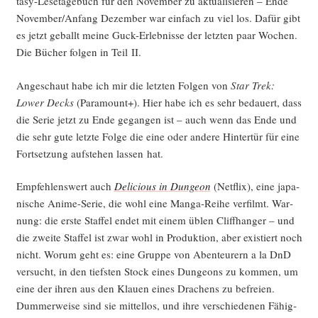
ta­sy-Lese­ta­ge­buch für den Novem­ber zu aktua­li­sie­ren – Ende
November/Anfang Dezem­ber war ein­fach zu viel los. Dafür gibt
es jetzt geballt mei­ne Guck-Erleb­nis­se der letz­ten paar Wochen.
Die Bücher fol­gen in Teil II.
Ange­schaut habe ich mir die letz­ten Fol­gen von
Star Trek:
Lower Decks
(Para­mount+). Hier habe ich es sehr bedau­ert, dass
die Serie jetzt zu Ende gegan­gen ist – auch wenn das Ende und
die sehr gute letz­te Fol­ge die eine oder ande­re Hin­ter­tür für eine
Fort­set­zung auf­ste­hen las­sen hat.
Emp­feh­lens­wert auch
Deli­cious in Dun­ge­on
(Net­flix), eine japa­
ni­sche Ani­me-Serie, die wohl eine Man­ga-Rei­he ver­filmt. War­
nung: die ers­te Staf­fel endet mit einem üblen Cliff­han­ger – und
die zwei­te Staf­fel ist zwar wohl in Pro­duk­ti­on, aber exis­tiert noch
nicht. Wor­um geht es: eine Grup­pe von Aben­teu­rern a la DnD
ver­sucht, in den tiefs­ten Stock eines Dun­ge­ons zu kom­men, um
eine der ihren aus den Klau­en eines Dra­chens zu befrei­en.
Dum­mer­wei­se sind sie mit­tel­los, und ihre ver­schie­de­nen Fähig­