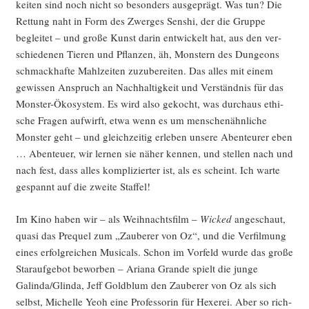
kei­ten sind noch nicht so beson­ders aus­ge­prägt. Was tun? Die
Ret­tung naht in Form des Zwer­ges Sen­shi, der die Grup­pe
beglei­tet – und gro­ße Kunst dar­in ent­wi­ckelt hat, aus den ver­
schie­de­nen Tie­ren und Pflan­zen, äh, Mons­tern des Dun­ge­ons
schmack­haf­te Mahl­zei­ten zuzu­be­rei­ten. Das alles mit einem
gewis­sen Anspruch an Nach­hal­tig­keit und Ver­ständ­nis für das
Mons­ter-Öko­sys­tem. Es wird also gekocht, was durch­aus ethi­
sche Fra­gen auf­wirft, etwa wenn es um men­schen­ähn­li­che
Mons­ter geht – und gleich­zei­tig erle­ben unse­re Aben­teu­rer eben
… Aben­teu­er, wir ler­nen sie näher ken­nen, und stel­len nach und
nach fest, dass alles kom­pli­zier­ter ist, als es scheint. Ich war­te
gespannt auf die zwei­te Staffel!
Im Kino haben wir – als Weih­nachts­film –
Wicked
ange­schaut,
qua­si das Pre­quel zum „Zau­be­rer von Oz“, und die Ver­fil­mung
eines erfolg­rei­chen Musi­cals. Schon im Vor­feld wur­de das gro­ße
Star­auf­ge­bot bewor­ben – Aria­na Gran­de spielt die jun­ge
Galinda/Glinda, Jeff Gold­blum den Zau­be­rer von Oz als sich
selbst, Michel­le Yeoh eine Pro­fes­so­rin für Hexe­rei. Aber so rich­