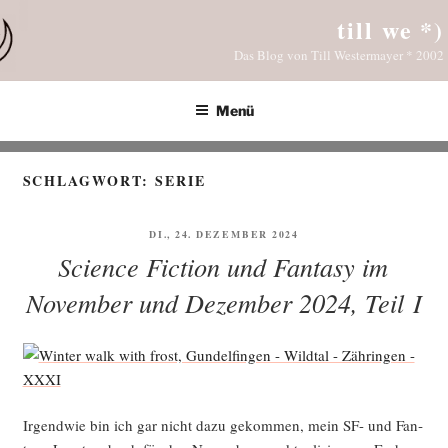
Zum
till we *)
Inhalt
Das Blog von Till Westermayer * 2002
springen
Menü
SCHLAGWORT:
SERIE
VERÖFFENTLICHT
DI., 24. DEZEMBER 2024
AM
Science Fiction und Fantasy im
November und Dezember 2024, Teil I
Irgend­wie bin ich gar nicht dazu gekom­men, mein SF- und Fan­