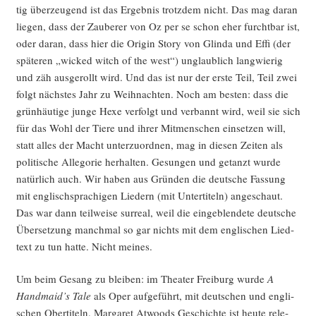
tig über­zeu­gend ist das Ergeb­nis trotz­dem nicht. Das mag dar­an
lie­gen, dass der Zau­be­rer von Oz per se schon eher furcht­bar ist,
oder dar­an, dass hier die Ori­gin Sto­ry von Glin­da und Effi (der
spä­te­ren „wicked witch of the west“) unglaub­lich lang­wie­rig
und zäh aus­ge­rollt wird. Und das ist nur der ers­te Teil, Teil zwei
folgt nächs­tes Jahr zu Weih­nach­ten. Noch am bes­ten: dass die
grün­häu­ti­ge jun­ge Hexe ver­folgt und ver­bannt wird, weil sie sich
für das Wohl der Tie­re und ihrer Mit­men­schen ein­set­zen will,
statt alles der Macht unter­zu­ord­nen, mag in die­sen Zei­ten als
poli­ti­sche Alle­go­rie her­hal­ten. Gesun­gen und getanzt wur­de
natür­lich auch. Wir haben aus Grün­den die deut­sche Fas­sung
mit eng­lisch­spra­chi­gen Lie­dern (mit Unter­ti­teln) ange­schaut.
Das war dann teil­wei­se sur­re­al, weil die ein­ge­blen­de­te deut­sche
Über­set­zung manch­mal so gar nichts mit dem eng­li­schen Lied­
text zu tun hat­te. Nicht meines.
Um beim Gesang zu blei­ben: im Thea­ter Frei­burg wur­de
A
Handmaid’s Tale
als Oper auf­ge­führt, mit deut­schen und eng­li­
schen Ober­ti­teln. Mar­ga­ret Atwoods Geschich­te ist heu­te rele­