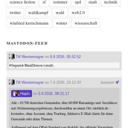
science fiction
sf
sommer
spd
stadt
technik
twitter
wahlkampf
wald
web2.0
winfried kretschmann
winter
wissenschaft
MASTODON-FEED
Till Westermayer
on
8.8.2026, 05:52:52
@
fugueish
BlackDemon (small).
Till Westermayer
on 7.8.2026, 10:12:43
boosted
Haplo
on
5.8.2026, 08:21:17
Alle ~10.700 deutschen Gemeinden, über 60.000 Ratsanträge und -beschlüsse
mit Abstimmungsergebnissen, durchsuchbar an einem Ort: ratsblick.de -
kostenlos, ohne Account, ohne Tracking, Inklusive E-Mail-Alerts für deine
Gemeinde oder deine Themen
Aufbauend auf dem OParl-Standard von
@
okfde
: das offizielle Verzeichnis