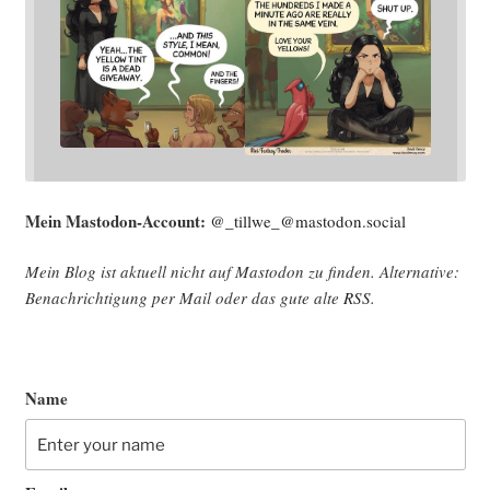
Mein Mast­o­don-Account:
@_tillwe_@mastodon.social
Mein Blog ist aktu­ell nicht auf Mast­o­don zu fin­den. Alter­na­ti­ve:
Benach­rich­ti­gung per Mail oder das gute alte
RSS
.
Name