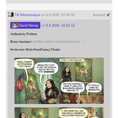
Till Westermayer
on 6.8.2026, 07:43:10
boosted
David Revoy
on
5.8.2026, 16:01:12
Authenticity Problem
Bonus timelapse:
PEPPERCARROT.COM/EN/MINIFANTAS
#
webcomic
#
krita
#
miniFantasyTheater