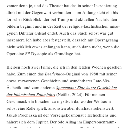
van­ter denn je, und das Thea­ter hat das in sei­ner Insze­nie­rung
direkt mit der Gegen­wart ver­bun­den – am Anfang steht ein his­
to­ri­scher Rück­blick, der bei Trump und aktu­el­len Nach­rich­ten­
bil­dern beginnt und in der Zeit der reli­gi­ös-faschis­ti­schen miso­
gy­nen Dik­ta­tur Gilead endet. Auch das Stück selbst war gut
insze­niert. Ich habe aber fest­ge­stellt, dass ich mit Opern­ge­sang
nicht wirk­lich etwas anfan­gen kann, auch dann nicht, wenn die
Oper eine SF-Dys­to­pie als Grund­la­ge hat.
Blei­ben noch zwei Fil­me, die ich in den letz­ten Wochen gese­hen
habe. Zum einen das
Beet­le­juice
-Ori­gi­nal von 1988 mit sei­ner
etwas ver­wor­re­nen Geschich­te und wun­der­ba­rer Late-80s-
Ästhe­tik, und zum ande­ren
Spa­ce­man: Eine kur­ze Geschich­te
der böh­mi­schen Raum­fahrt
(Net­flix, 2024). Für mei­nen
Geschmack ein biss­chen zu mys­tisch da, wo der Welt­raum
selbst eine Rol­le spielt, ansons­ten aber durch­aus sehens­wert:
Jakub Pro­cház­ka ist der Vor­zei­ge­k­os­mo­naut Tsche­chi­ens und
nähert sich dem Jupi­ter. Der öde All­tag im Ein­per­so­nen­raum­