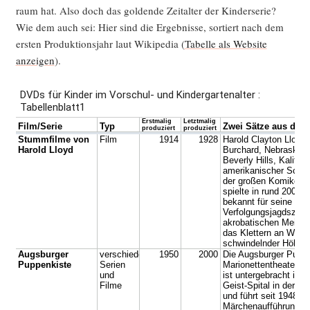
raum hat. Also doch das gol­den­de Zeit­al­ter der Kin­der­se­rie?
Wie dem auch sei: Hier sind die Ergeb­nis­se, sor­tiert nach dem
ers­ten Pro­duk­ti­ons­jahr laut Wiki­pe­dia (
Tabel­le als Web­site
anzei­gen
).