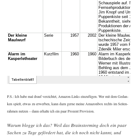
P.S.: Ich habe mal drauf ver­zich­tet, Ama­zon-Links ein­zu­fü­gen. Wer mit dem Gedan­
ken spielt, etwas zu erwer­ben, kann dazu ger­ne mei­ne Ama­zon­box rechts im Sei­ten­
rah­men nut­zen – dann erhal­te ich ein paar Pro­zent Provision.
War­um blog­ge ich das? Weil das Brain­stor­ming doch ein paar
Sachen zu Tage geför­dert hat, die ich noch nicht kannt, und