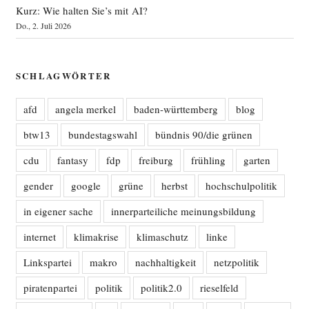
Kurz: Wie halten Sie’s mit AI?
Do., 2. Juli 2026
SCHLAGWÖRTER
afd
angela merkel
baden-württemberg
blog
btw13
bundestagswahl
bündnis 90/die grünen
cdu
fantasy
fdp
freiburg
frühling
garten
gender
google
grüne
herbst
hochschulpolitik
in eigener sache
innerparteiliche meinungsbildung
internet
klimakrise
klimaschutz
linke
Linkspartei
makro
nachhaltigkeit
netzpolitik
piratenpartei
politik
politik2.0
rieselfeld