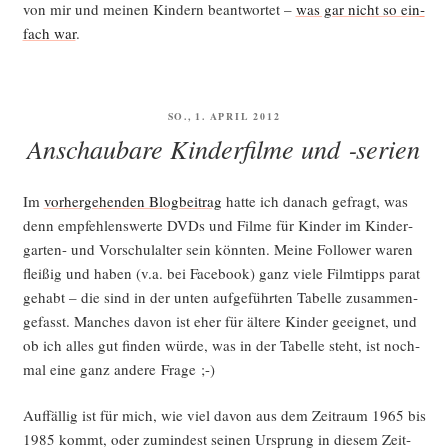
von mir und mei­nen Kin­dern beant­wor­tet –
was gar nicht so ein­
fach war
.
VERÖFFENTLICHT
SO., 1. APRIL 2012
AM
Anschaubare Kinderfilme und ‑serien
Im
vor­her­ge­hen­den Blog­bei­trag
hat­te ich danach gefragt, was
denn emp­feh­lens­wer­te DVDs und Fil­me für Kin­der im Kin­der­
gar­ten- und Vor­schul­al­ter sein könn­ten. Mei­ne Fol­lower waren
flei­ßig und haben (v.a. bei Face­book) ganz vie­le Film­tipps parat
gehabt – die sind in der unten auf­ge­führ­ten Tabel­le zusam­men­
ge­fasst. Man­ches davon ist eher für älte­re Kin­der geeig­net, und
ob ich alles gut fin­den wür­de, was in der Tabel­le steht, ist noch­
mal eine ganz ande­re Frage ;-)
Auf­fäl­lig ist für mich, wie viel davon aus dem Zeit­raum 1965 bis
1985 kommt, oder zumin­dest sei­nen Ursprung in die­sem Zeit­