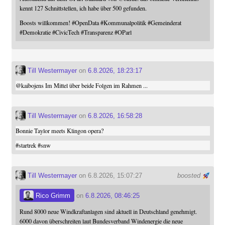
kennt 127 Schnittstellen, ich habe über 500 gefunden.
Boosts willkommen!
#
OpenData
#
Kommunalpolitik
#
Gemeinderat
#
Demokratie
#
CivicTech
#
Transparenz
#
OParl
Till Westermayer
on
6.8.2026, 18:23:17
@
kaibojens
Im Mittel über beide Folgen im Rahmen ...
Till Westermayer
on
6.8.2026, 16:58:28
Bonnie Taylor meets Klingon opera?
#
startrek
#
snw
Till Westermayer
on 6.8.2026, 15:07:27
boosted
Rico Grimm
on
6.8.2026, 08:46:25
Rund 8000 neue Windkraftanlagen sind aktuell in Deutschland genehmigt.
6000 davon überschreiten laut Bundesverband Windenergie die neue