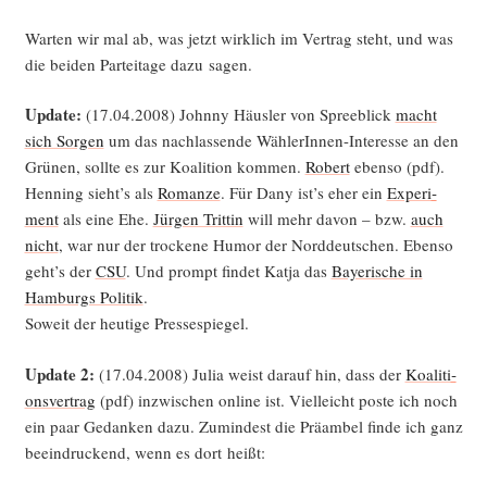
War­ten wir mal ab, was jetzt wirk­lich im Ver­trag steht, und was
die bei­den Par­tei­ta­ge dazu sagen.
Update:
(17.04.2008) John­ny Häus­ler von Spree­blick
macht
sich Sor­gen
um das nach­las­sen­de Wäh­le­rIn­nen-Inter­es­se an den
Grü­nen, soll­te es zur Koali­ti­on kom­men.
Robert
eben­so (pdf).
Hen­ning sieht’s als
Roman­ze
. Für Dany ist’s eher ein
Expe­ri­
ment
als eine Ehe.
Jür­gen Trit­tin
will mehr davon – bzw.
auch
nicht
, war nur der tro­cke­ne Humor der Nord­deut­schen. Eben­so
geht’s der
CSU
. Und prompt fin­det Kat­ja das
Baye­ri­sche in
Ham­burgs Poli­tik
.
Soweit der heu­ti­ge Pressespiegel.
Update 2:
(17.04.2008) Julia weist dar­auf hin, dass der
Koali­ti­
ons­ver­trag
(pdf) inzwi­schen online ist. Viel­leicht pos­te ich noch
ein paar Gedan­ken dazu. Zumin­dest die Prä­am­bel fin­de ich ganz
beein­dru­ckend, wenn es dort heißt: