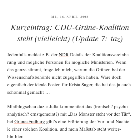
sa­
che
VERÖFFENTLICHT
MI., 16. APRIL 2008
Vor­
AM
Kurzeintrag: CDU-Grüne-Koalition
rats­
da­
steht (vielleicht) (Update 7: taz)
ten­
spei­
Jeden­falls mel­det z.B. der
NDR
Details der Koali­ti­ons­ver­ein­ba­
che­
rung und mög­li­che Per­so­nen für mög­li­che Minis­te­ri­en. Wenn
rung“
das gan­ze stimmt, fra­ge ich mich, war­um die Grü­nen bei der
Wis­sen­schafts­be­hör­de nicht zuge­grif­fen haben. Wäre doch
eigent­lich der idea­le Pos­ten für Kris­ta Sager, die hat das ja auch
schon­mal gemacht …
Mini­blog­schau dazu: Julia kom­men­tiert das (iro­nisch? psycho-
ana­ly­tisch? ernst­ge­meint?) mit
„Das Mons­ter steht vor der Tür“
,
bei
Grü­nes­Frei­burg
gibt’s eine Erör­te­rung der Vor- und Nach­tei­
le einer sol­chen Koali­ti­on, und mein
Maß­stab
steht wei­ter­
hin hier.