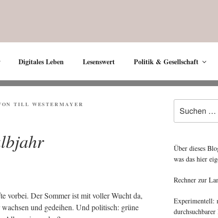
Digitales Leben
Lesenswert
Politik & Gesellschaft
Suche
T
VON
TILL WESTERMAYER
nach:
lbjahr
Über dieses Blo
was das hier eig
Rechner zur La
te vor­bei. Der Som­mer ist mit vol­ler Wucht da,
Experimentell:
 wach­sen und gedei­hen. Und poli­tisch: grü­ne
durchsuchbarer