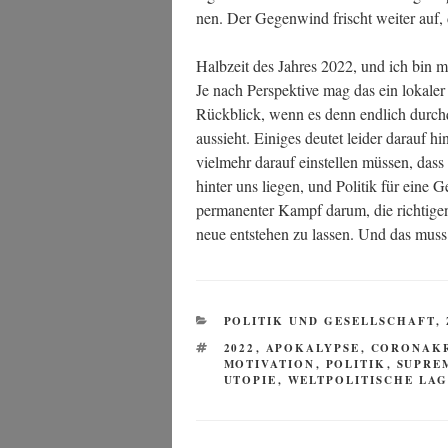
nen. Der Gegen­wind frischt wei­ter auf
Halb­zeit des Jah­res 2022, und ich bin m
Je nach Per­spek­ti­ve mag das ein loka­le
Rück­blick, wenn es denn end­lich durch­qu
aus­sieht. Eini­ges deu­tet lei­der dar­auf 
viel­mehr dar­auf ein­stel­len müs­sen, dass
hin­ter uns lie­gen, und Poli­tik für eine G
per­ma­nen­ter Kampf dar­um, die rich­ti­g
neue ent­ste­hen zu las­sen. Und das mus
KATEGORIEN
POLITIK UND GESELLSCHAFT
,
SCHLAGWÖRTER
2022
,
APOKALYPSE
,
CORONAKR
MOTIVATION
,
POLITIK
,
SUPRE
UTOPIE
,
WELTPOLITISCHE LA