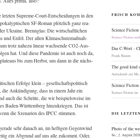
n. Alles pri­ma, also?
e letz­ten Supre­me-Court-Ent­schei­dun­gen in den
FRISCH KO
o­ka­lyp­ti­schen SF-Roman plötz­lich ganz rea­
Science Fiction
der Ukrai­ne. Brenn­glas: Die wirt­schaft­li­chen
as und Erd­öl. Der allen Kli­ma­schutz­maß­nah­
Science Fiction un
e zum trotz nahe­zu line­ar wach­sen­de CO2-Aus­
Das C-Wort - C
Fol­gen hat. Und die­se Pan­de­mie ist auch noch da,
Frank Hamm
ns­pla­teaus bis zum Herbst, um dann in die nächs­
The good kind o
Aufschrieb zur Me.
i­schen Erfol­ge klein – gesell­schafts­po­li­tisch
Science Fiction
, die Ankün­di­gung, dass in einem Jahr ein
Science Fiction im
nd auch die Schrit­te, die wir bei­spiels­wei­se im
les Baden-Würt­tem­berg hin­zu­krie­gen. Das ist
 wenn die Sze­na­ri­en des IPCC stimmen.
DIE LETZTE
 gera­de sehr danach an, im hef­ti­gen Gegen­wind
Photo of the we
­zei­tig ein Abgrund auf uns alle zukommt. Oder,
So., 2. August 202