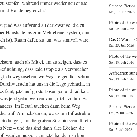
zu stop­fen, wäh­rend immer wie­der neu ent­ste­
Science Fiction
e und Hän­de begrenzt ist.
Mi., 29. Juli 2026
Photo of the we
st (und was auf­grund all der Zwän­ge, die zu
So., 26. Juli 2026
über Haus­hal­te bis zum Meh­re­be­nen­sys­tem, dann
ich ist). Raum dafür, zu tun, was sinn­voll wäre,
Das C‑Wort – C
Sa., 25. Juli 2026
aum.
Photo of the we
is­tern, auch als Mit­tel, um zu zei­gen, dass es
So., 19. Juli 2026
Befürch­tung, dass jede Uto­pie als Ver­spre­chen
Aufschrieb zur
ägt, da weg­zu­se­hen, wo
jetzt
– eigent­lich schon
So., 12. Juli 2026
Durch­wurs­teln hat uns in die Lage gebracht, in
Photo of the w
s fatal, jetzt auf gro­ße Lösun­gen und radi­ka­le
So., 12. Juli 2026
, was jetzt getan wer­den kann, nicht zu tun. Es
 anders. Im Detail tau­chen dann beim Weg
Science Fiction
r auf. Am liebs­ten da, wo es um Infra­struk­tur
Do., 9. Juli 2026
bin­dun­gen, um die gro­ßen Strom­tras­sen für ein
Photo of the we
es Netz – und das sind dann alles Löcher, die
So., 5. Juli 2026
opft wer­den müs­sen, um jetzt han­deln zu kön­