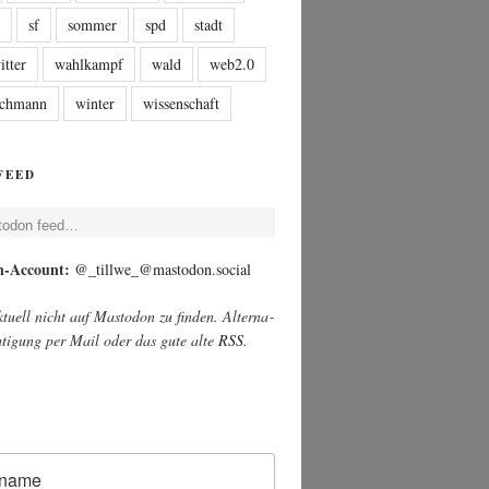
n
sf
sommer
spd
stadt
itter
wahlkampf
wald
web2.0
tschmann
winter
wissenschaft
FEED
t­o­don feed…
on-Account:
@_tillwe_@mastodon.social
u­ell nicht auf Mast­o­don zu fin­den. Alter­na­
ch­ti­gung per Mail oder das gute alte
RSS
.