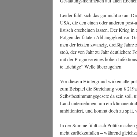
Gestal­tungs­mehr­hei­ten auf allen Ebe­ne
Lei­der fühlt sich das gar nicht so an. Di
USA, die den einen oder ande­ren post-ap
lis­tisch erschei­nen las­sen. Der Krieg in 
Fol­gen der fata­len Abhän­gig­keit von G
men der letz­ten zwan­zig, drei­ßig Jah­r
stoß, der von Jahr zu Jahr deut­li­che­re 
mit der Pro­gno­se eines hohen Infek­ti­o
te „rich­ti­ge“ Wel­le überzugehen.
Vor die­sem Hin­ter­grund wir­ken alle poli­t
zum Bei­spiel die Strei­chung von § 219a
Selbst­be­stim­mungs­ge­setz da sein soll, u
Land unter­neh­men, um ein kli­ma­neu­tra­
ambi­tio­niert, und kommt doch zu spät,
In der Sum­me fühlt sich Poli­tik­ma­chen
nicht zurück­zu­fal­len – wäh­rend gleich