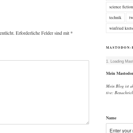
science fictio
technik
tw
winfried kre
ntlicht.
Erforderliche Felder sind mit
*
MASTODON-
Loa­ding Mas
Mein Mast­o­d
Mein Blog ist akt
ti­ve: Benach­ri
Name