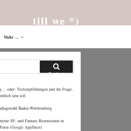
till we *)
Das Blog von Till Westermayer * 2002
Mehr …
Suchen
g ... oder: Textempfehlungen und die Frage,
entlich sein soll
ndtagswahl Baden-Württemberg
 meine SF- und Fantasy-Rezensionen in
 Form
(Google AppSheet)