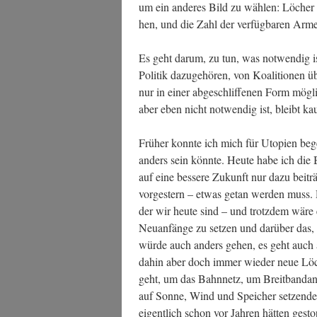
um ein ande­res Bild zu wäh­len: Löcher 
hen, und die Zahl der ver­füg­ba­ren Arm
Es geht dar­um, zu tun, was not­wen­dig i
Poli­tik dazu­ge­hö­ren, von Koali­tio­nen 
nur in einer abge­schlif­fe­nen Form mög­l
aber eben nicht not­wen­dig ist, bleibt k
Frü­her konn­te ich mich für Uto­pien bege
anders sein könn­te. Heu­te habe ich die 
auf eine bes­se­re Zukunft nur dazu bei­tr
vor­ges­tern – etwas getan wer­den muss. 
der wir heu­te sind – und trotz­dem wäre e
Neu­an­fän­ge zu set­zen und dar­über das
wür­de auch anders gehen, es geht auch
dahin aber doch immer wie­der neue Löche
geht, um das Bahn­netz, um Breit­band­an­
auf Son­ne, Wind und Spei­cher set­zen­d
eigent­lich schon vor Jah­ren hät­ten gest