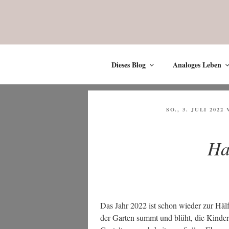
Zum
Inhalt
springen
Dieses Blog
Analoges Leben
VERÖFFENTLICH
SO., 3. JULI 2022
AM
Ha
Das Jahr 2022 ist schon wie­der zur Hälf­
der Gar­ten summt und blüht, die Kin­der