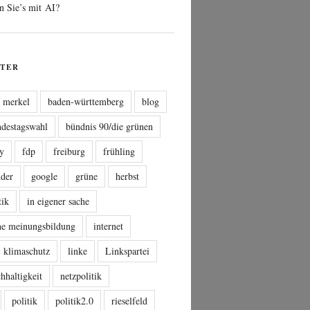
n Sie’s mit AI?
TER
a merkel
baden-württemberg
blog
ndestagswahl
bündnis 90/die grünen
sy
fdp
freiburg
frühling
nder
google
grüne
herbst
tik
in eigener sache
che meinungsbildung
internet
klimaschutz
linke
Linkspartei
hhaltigkeit
netzpolitik
politik
politik2.0
rieselfeld