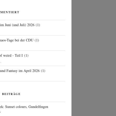
MMENTIERT
 im Juni (und Juli) 2026
(
1
)
d
haos-Tage bei der CDU
(
1
)
f weird - Teil I
(
1
)
..
 und Fantasy im April 2026
(
1
)
N BEITRÄGE
ek: Sunset colours, Gundelfingen
6