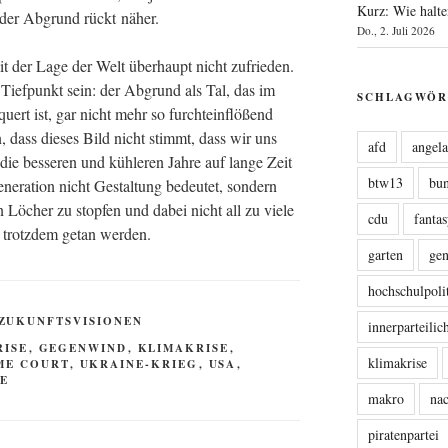
Kurz: Wie halte
, der Abgrund rückt näher.
Do., 2. Juli 2026
it der Lage der Welt über­haupt nicht zufrie­den.
r Tief­punkt sein: der Abgrund als Tal, das im
SCHLAGWÖR
ert ist, gar nicht mehr so furcht­ein­flö­ßend
hin, dass die­ses Bild nicht stimmt, dass wir uns
afd
angel
 die bes­se­ren und küh­le­ren Jah­re auf lan­ge Zeit
btw13
bu
ene­ra­ti­on nicht Gestal­tung bedeu­tet, son­dern
en Löcher zu stop­fen und dabei nicht all zu vie­le
cdu
fanta
s trotz­dem getan werden.
garten
ge
hochschulpoli
ZUKUNFTSVISIONEN
innerparteili
ISE
,
GEGENWIND
,
KLIMAKRISE
,
klimakrise
ME COURT
,
UKRAINE-KRIEG
,
USA
,
GE
makro
nac
piratenpartei