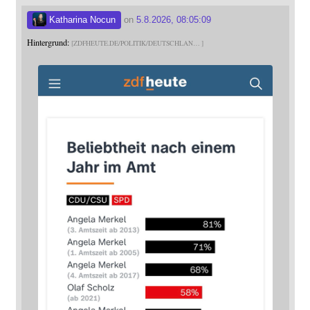
Katharina Nocun
on
5.8.2026, 08:05:09
Hintergrund:
ZDFHEUTE.DE/POLITIK/DEUTSCHLAN