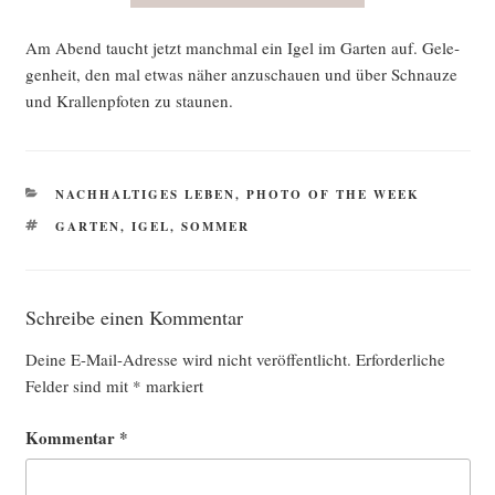
Am Abend taucht jetzt manch­mal ein Igel im Gar­ten auf. Gele­
gen­heit, den mal etwas näher anzu­schau­en und über Schnau­ze
und Kral­len­pfo­ten zu staunen.
KATEGORIEN
NACHHALTIGES LEBEN
,
PHOTO OF THE WEEK
SCHLAGWÖRTER
GARTEN
,
IGEL
,
SOMMER
Schreibe einen Kommentar
Deine E-Mail-Adresse wird nicht veröffentlicht.
Erforderliche
Felder sind mit
*
markiert
Kommentar
*