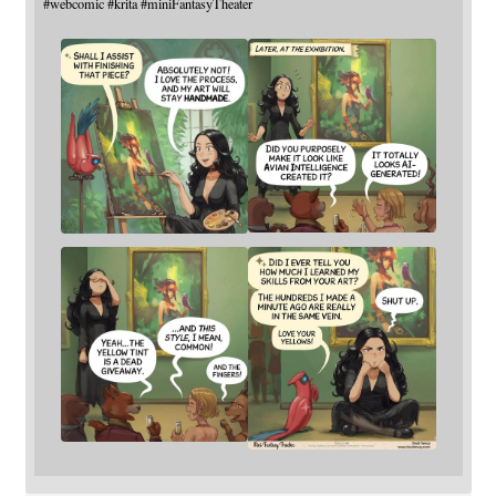
#
webcomic
#
krita
#
miniFantasyTheater