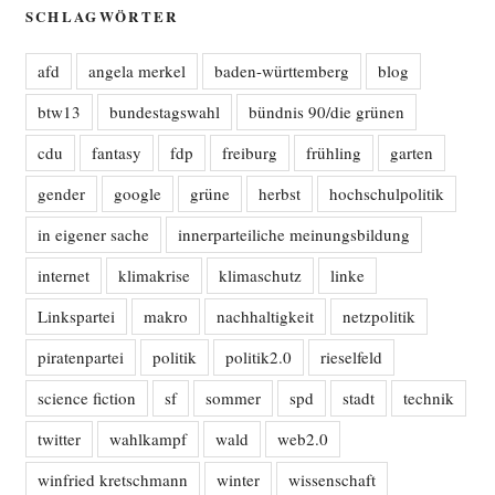
SCHLAGWÖRTER
afd
angela merkel
baden-württemberg
blog
btw13
bundestagswahl
bündnis 90/die grünen
cdu
fantasy
fdp
freiburg
frühling
garten
gender
google
grüne
herbst
hochschulpolitik
in eigener sache
innerparteiliche meinungsbildung
internet
klimakrise
klimaschutz
linke
Linkspartei
makro
nachhaltigkeit
netzpolitik
piratenpartei
politik
politik2.0
rieselfeld
science fiction
sf
sommer
spd
stadt
technik
twitter
wahlkampf
wald
web2.0
winfried kretschmann
winter
wissenschaft