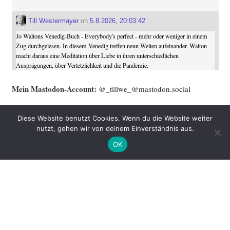
Till Westermayer
on
5.8.2026, 20:03:42
Jo Waltons Venedig-Buch - Everybody's perfect - mehr oder weniger in einem
Zug durchgelesen. In diesem Venedig treffen neun Welten aufeinander. Walton
macht daraus eine Meditation über Liebe in ihren unterschiedlichen
Ausprägungen, über Verletzlichkeit und die Pandemie.
Mein Mast­o­don-Account:
@_tillwe_@mastodon.social
Mein Blog ist aktu­ell nicht auf Mast­o­don zu fin­den. Alter­na­ti­ve:
Diese Website benutzt Cookies. Wenn du die Website weiter
Benach­rich­ti­gung per Mail oder das gute alte
RSS
.
nutzt, gehen wir von deinem Einverständnis aus.
OK
Name
Email