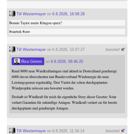
Till Westermayer
on
6.8.2026, 16:58:28
Bonnie Taylor meets Klingon opera?
#
startrek
#
snw
Till Westermayer
on 6.8.2026, 15:07:27
boosted
Rico Grimm
on
6.8.2026, 08:46:25
Rund 8000 neue Windkraftanlagen sind aktuell in Deutschland genehmigt.
6000 davon überschreiten laut Bundesverband Windenergie die neue
Leistungsgrenze regelmäßig. Drei Viertel der schon durchgeplanten
Windprojekte müssen neu bewertet werden.
Deshalb ist Windkraft für mich die eigentliche Story dieser Gesetze: Solar
verliert Garantien für zukünftige Anlagen. Windkraft verliert sie für bereits
durchgeplante und genehmigte Anlagen.
Till Westermayer
on 6.8.2026, 11:34:14
boosted