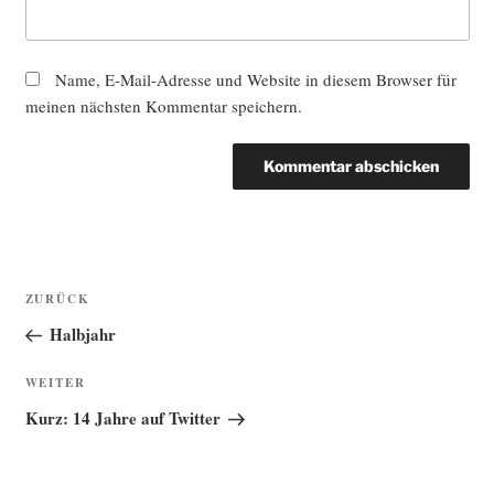
Name, E-Mail-Adresse und Website in diesem Browser für
meinen nächsten Kommentar speichern.
Beitragsnavigation
Vorheriger
ZURÜCK
Beitrag
Halbjahr
Nächster
WEITER
Beitrag
Kurz: 14 Jahre auf Twitter