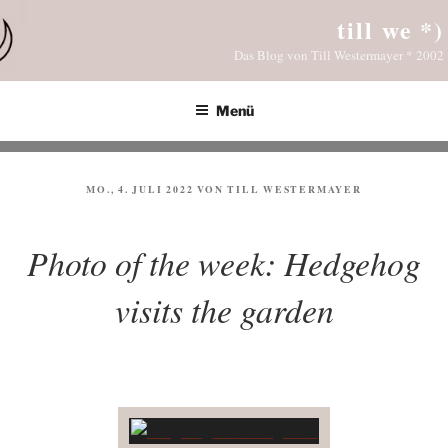
Zum
till we *)
Inhalt
Das Blog von Till Westermayer * 2002
springen
Menü
VERÖFFENTLICHT
MO., 4. JULI 2022
VON
TILL WESTERMAYER
AM
Photo of the week: Hedgehog
visits the garden