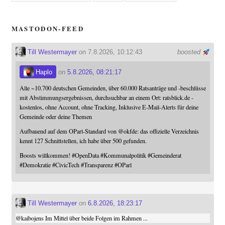
MASTODON-FEED
Till Westermayer
on 7.8.2026, 10:12:43
boosted
Haplo
on
5.8.2026, 08:21:17
Alle ~10.700 deutschen Gemeinden, über 60.000 Ratsanträge und -beschlüsse
mit Abstimmungsergebnissen, durchsuchbar an einem Ort: ratsblick.de -
kostenlos, ohne Account, ohne Tracking, Inklusive E-Mail-Alerts für deine
Gemeinde oder deine Themen
Aufbauend auf dem OParl-Standard von
@
okfde
: das offizielle Verzeichnis
kennt 127 Schnittstellen, ich habe über 500 gefunden.
Boosts willkommen!
#
OpenData
#
Kommunalpolitik
#
Gemeinderat
#
Demokratie
#
CivicTech
#
Transparenz
#
OParl
Till Westermayer
on
6.8.2026, 18:23:17
@
kaibojens
Im Mittel über beide Folgen im Rahmen ...