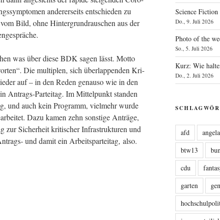
ungs­sym­pto­men ande­rer­seits ent­schie­den zu
Science Fiction
Do., 9. Juli 2026
 vom Bild, ohne Hin­ter­grund­rau­schen aus der
engespräche.
Photo of the we
So., 5. Juli 2026
­chen was über die­se BDK sagen lässt. Mot­to
Kurz: Wie halte
r­ten“. Die mul­ti­plen, sich über­lap­pen­den Kri­
Do., 2. Juli 2026
 wie­der auf – in den Reden genau­so wie in den
 Antrags-Par­tei­tag. Im Mit­tel­punkt stan­den
­lung, und auch kein Pro­gramm, viel­mehr wur­de
SCHLAGWÖR
ear­bei­tet. Dazu kamen zehn sons­ti­ge Anträ­ge,
rag zur Sicher­heit kri­ti­scher Infra­struk­tu­ren und
afd
angel
 Antrags- und damit ein Arbeits­par­tei­tag, also.
btw13
bu
cdu
fanta
garten
ge
hochschulpoli