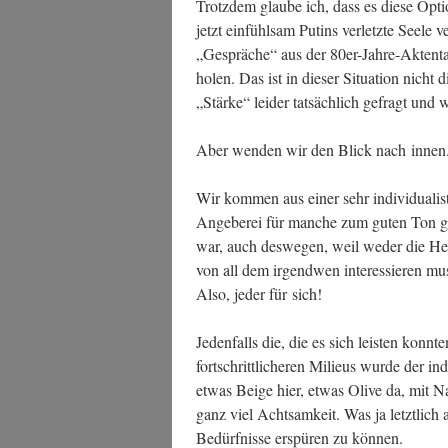
Trotz­dem glau­be ich, dass es die­se Opti
jetzt ein­fühl­sam Putins ver­letz­te See­le v
„Gesprä­che“ aus der 80er-Jah­re-Akten­ta­
holen. Das ist in die­ser Situa­ti­on nicht d
„Stär­ke“ lei­der tat­säch­lich gefragt und
Aber wen­den wir den Blick nach inne
Wir kom­men aus einer sehr indi­vi­dua­lis
Ange­be­rei für man­che zum guten Ton geh
war, auch des­we­gen, weil weder die Her­
von all dem irgend­wen inter­es­sie­ren mu
Also, jeder für sich!
Jeden­falls die, die es sich leis­ten konn­t
fort­schritt­li­che­ren Milieus wur­de der in
etwas Beige hier, etwas Oli­ve da, mit Nach­
ganz viel Acht­sam­keit. Was ja letzt­lich
Bedürf­nis­se erspü­ren zu können.