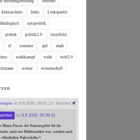
che meinungsbildung
internet
klimaschutz
linke
Linkspartei
hhaltigkeit
netzpolitik
politik
politik2.0
rieselfeld
n
sf
sommer
spd
stadt
itter
wahlkampf
wald
web2.0
tschmann
winter
wissenschaft
FEED
ermayer
on 9.8.2026, 08:41:13
boosted
armlos
on
9.8.2026, 05:39:01
ss Blaise Pascal, der Namensgeber für die
ache, nicht nur Mathematiker war, sondern auch
s öffentlichen Nahverkehrs?