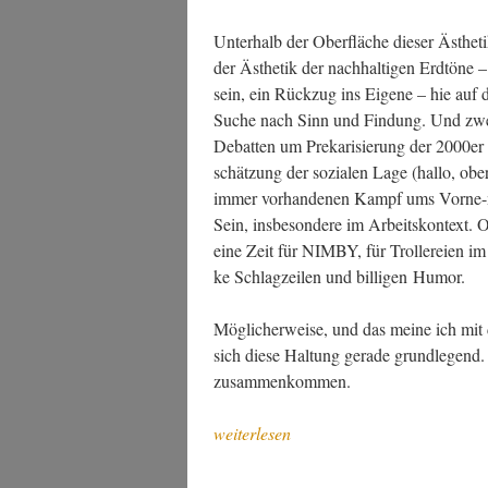
Unter­halb der Ober­flä­che die­ser Ästhe­ti
der Ästhe­tik der nach­hal­ti­gen Erd­tö­ne
sein, ein Rück­zug ins Eige­ne – hie auf 
Suche nach Sinn und Fin­dung. Und zwei­t
Debat­ten um Pre­ka­ri­sie­rung der 2000er J
schät­zung der sozia­len Lage (hal­lo, obe­
immer vor­han­de­nen Kampf ums Vor­ne-m
Sein, ins­be­son­de­re im Arbeits­kon­text. 
eine Zeit für NIMBY, für Trol­lerei­en im Net
ke Schlag­zei­len und bil­li­gen Humor.
Mög­li­cher­wei­se, und das mei­ne ich mit de
sich die­se Hal­tung gera­de grund­le­gend.
zusammenkommen.
„Eine
weiterlesen
sanf­
te­