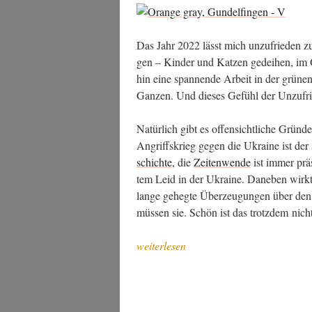
Das Jahr 2022 lässt mich unzu­frie­den zu
gen – Kin­der und Kat­zen gedei­hen, im 
hin eine span­nen­de Arbeit in der grü­nen
Gan­zen. Und die­ses Gefühl der Unzu­fri
Natür­lich gibt es offen­sicht­li­che Grün­
Angriffs­krieg gegen die Ukrai­ne ist der s
schich­te
, die
Zei­ten­wen­de
ist immer prä­s
tem Leid in der Ukrai­ne. Dane­ben wirkt v
lan­ge geheg­te Über­zeu­gun­gen über de
müs­sen sie. Schön ist das trotz­dem nicht
„Mei­
weiterlesen
ne
gene­
rel­
le