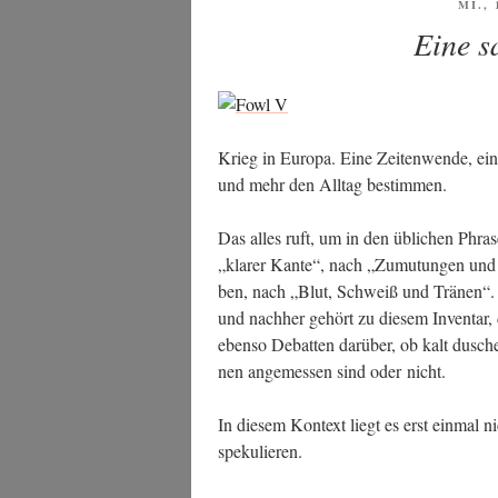
der““
VERÖ
MI., 
AM
Eine s
Krieg in Euro­pa. Eine Zei­ten­wen­de, ein
und mehr den All­tag bestimmen.
Das alles ruft, um in den übli­chen Phra­
„kla­rer Kan­te“, nach „Zumu­tun­gen und E
ben, nach „Blut, Schweiß und Trä­nen“. D
und nach­her gehört zu die­sem Inven­tar
eben­so Debat­ten dar­über, ob kalt dusche
nen ange­mes­sen sind oder nicht.
In die­sem Kon­text liegt es erst ein­mal n
spekulieren.