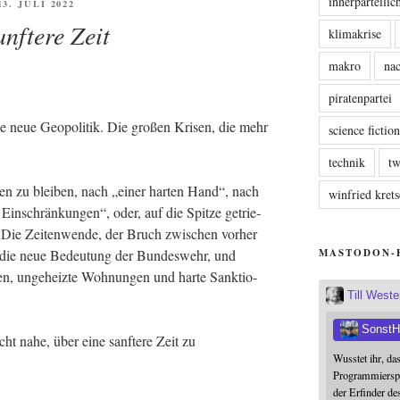
innerparteili
FFENTLICHT
13. JULI 2022
anftere Zeit
klimakrise
makro
nac
piratenpartei
e neue Geo­po­li­tik. Die gro­ßen Kri­sen, die mehr
science fictio
technik
tw
sen zu blei­ben, nach „einer har­ten Hand“, nach
winfried kre
in­schrän­kun­gen“, oder, auf die Spit­ze getrie­
ie Zei­ten­wen­de, der Bruch zwi­schen vor­her
MASTODON-
, die neue Bedeu­tung der Bun­des­wehr, und
n, unge­heiz­te Woh­nun­gen und har­te Sank­tio­
Till West
SonstH
icht nahe, über eine sanf­te­re Zeit zu
Wusstet ihr, da
Programmierspr
der Erfinder de