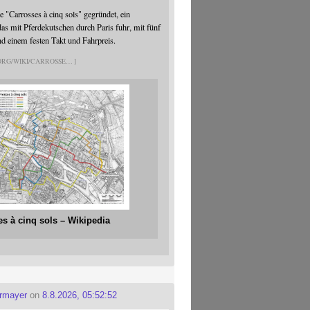
 "Carrosses à cinq sols" gegründet, ein
s mit Pferdekutschen durch Paris fuhr, mit fünf
nd einem festen Takt und Fahrpreis.
.ORG/WIKI/CARROSSE
es à cinq sols – Wikipedia
ermayer
on
8.8.2026, 05:52:52