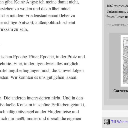
­on gibt. Kei­ne Angst: ich mei­ne damit nicht,
1662 wurden die
er­ste­hen zu wol­len und das All­heil­mit­tel
Unternehmen, da
sche mit dem Frie­dens­tau­ben­auf­kle­ber zu
festen Linien u
ie rich­ti­ge Ant­wort, außen­po­li­tisch scheint
DE.WIKIPEDIA
 wirk­sam zu sein.
n.
­ti­schen Epo­che. Einer Epo­che, in der Protz und
ör­te. Eine, in der irgend­wie alles mög­lich
stel­lungs­be­din­gun­gen noch die Umwelt­fol­gen
ss­ten. Wir konn­ten es uns gut gehen las­sen.
Carross
en. Die ande­ren inter­es­sier­ten nicht. Und in den
di­vi­du­el­le Kon­sum in schö­ne Erd­far­ben getunkt,
hal­tig­keits­sie­gel an der Flug­fern­rei­se und
 auch nur heißt, immer und über­all die eige­nen
Till West