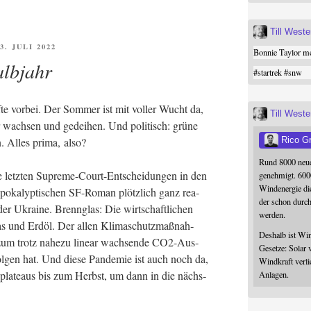
Till West
ÖFFENTLICHT
 3. JULI 2022
Bonnie Taylor me
lbjahr
#
startrek
#
snw
te vor­bei. Der Som­mer ist mit vol­ler Wucht da,
Till West
 wach­sen und gedei­hen. Und poli­tisch: grü­ne
n. Alles pri­ma, also?
Rico G
Rund 8000 neue
e letz­ten Supre­me-Court-Ent­schei­dun­gen in den
genehmigt. 600
Windenergie die
o­ka­lyp­ti­schen SF-Roman plötz­lich ganz rea­
der schon durc
der Ukrai­ne. Brenn­glas: Die wirt­schaft­li­chen
werden.
as und Erd­öl. Der allen Kli­ma­schutz­maß­nah­
Deshalb ist Win
e zum trotz nahe­zu line­ar wach­sen­de CO2-Aus­
Gesetze: Solar 
Fol­gen hat. Und die­se Pan­de­mie ist auch noch da,
Windkraft verli
ns­pla­teaus bis zum Herbst, um dann in die nächs­
Anlagen.