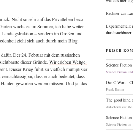
was das hier eig
Rechner zur La
rück. Nicht so sehr auf das Pri­vat­le­ben bezo­
Experimentell:
Gar­ten wuchs es im Som­mer, ich habe wei­ter­
durchsuchbarer
 Land­tags­frak­ti­on – son­dern im Gro­ßen und
e­den­heit zieht sich auch durch mein Blog.
FRISCH KO
de dafür. Der 24. Febru­ar mit dem rus­si­schen
icht­bars­te die­ser Grün­de.
Wir erle­ben Welt­ge­
Science Fiction
ent. Die­ser Krieg führt zu viel­fach mul­ti­pli­zier­
Science Fiction un
er­nach­läs­sig­bar, dass er auch bedeu­tet, dass
Das C-Wort - C
n Hau­fen gewor­fen wer­den müs­sen. Und ja: das
Frank Hamm
.
The good kind o
Aufschrieb zur Me.
Science Fiction
Science Fiction im