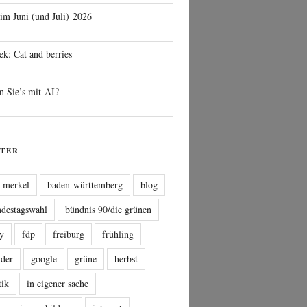
 im Juni (und Juli) 2026
ek: Cat and berries
n Sie’s mit AI?
TER
a merkel
baden-württemberg
blog
ndestagswahl
bündnis 90/die grünen
sy
fdp
freiburg
frühling
nder
google
grüne
herbst
tik
in eigener sache