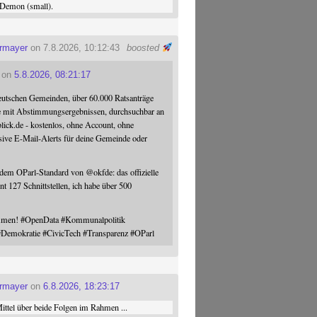
Demon (small).
ermayer
on 7.8.2026, 10:12:43
boosted
on
5.8.2026, 08:21:17
eutschen Gemeinden, über 60.000 Ratsanträge
e mit Abstimmungsergebnissen, durchsuchbar an
blick.de - kostenlos, ohne Account, ohne
sive E-Mail-Alerts für deine Gemeinde oder
 dem OParl-Standard von
@
okfde
: das offizielle
nt 127 Schnittstellen, ich habe über 500
ommen!
#
OpenData
#
Kommunalpolitik
#
Demokratie
#
CivicTech
#
Transparenz
#
OParl
ermayer
on
6.8.2026, 18:23:17
ttel über beide Folgen im Rahmen ...