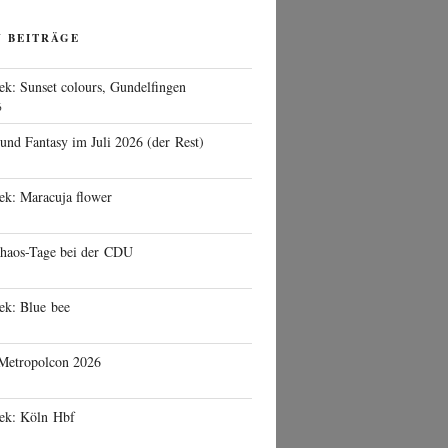
N BEITRÄGE
ek: Sunset colours, Gundelfingen
6
 und Fantasy im Juli 2026 (der Rest)
ek: Maracuja flower
haos-Tage bei der CDU
ek: Blue bee
 Metropolcon 2026
eek: Köln Hbf