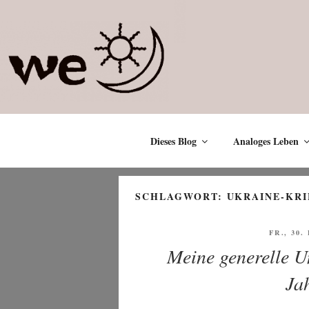
Zum
Inhalt
springen
Dieses Blog
Analoges Leben
SCHLAGWORT:
UKRAINE-KR
VERÖFF
FR., 30
AM
Meine generelle U
Ja