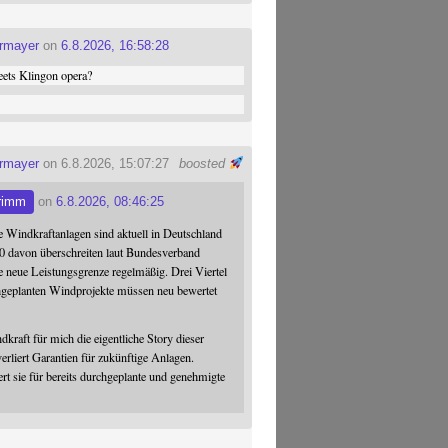
ermayer
on
6.8.2026, 16:58:28
ets Klingon opera?
ermayer
on 6.8.2026, 15:07:27
boosted
rimm
on
6.8.2026, 08:46:25
 Windkraftanlagen sind aktuell in Deutschland
0 davon überschreiten laut Bundesverband
 neue Leistungsgrenze regelmäßig. Drei Viertel
hgeplanten Windprojekte müssen neu bewertet
dkraft für mich die eigentliche Story dieser
verliert Garantien für zukünftige Anlagen.
ert sie für bereits durchgeplante und genehmigte