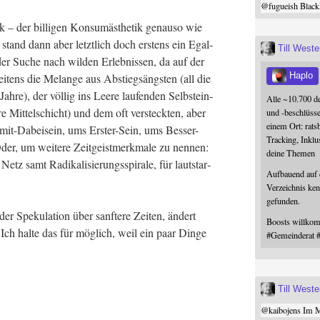
@
fugueish
Black
k – der bil­li­gen Kon­sum­äs­the­tik genau­so wie
 – stand dann aber letzt­lich doch ers­tens ein Egal­
Till West
der Suche nach wil­den Erleb­nis­sen, da auf der
Haplo
ens die Melan­ge aus Abstiegs­ängs­ten (all die
ah­re), der völ­lig ins Lee­re lau­fen­den Selbst­ein­
Alle ~10.700 d
re Mit­tel­schicht) und dem oft ver­steck­ten, aber
und -beschlüss
einem Ort: rats
it-Dabei­sein, ums Ers­ter-Sein, ums Bes­ser-
Tracking, Inklu
Oder, um wei­te­re Zeit­geist­merk­ma­le zu nen­nen:
deine Themen
z samt Radi­ka­li­sie­rungs­spi­ra­le, für laut­star­
Aufbauend auf
Verzeichnis ken
gefunden.
r Spe­ku­la­ti­on über sanf­te­re Zei­ten, ändert
Boosts willk
 Ich hal­te das für mög­lich, weil ein paar Din­ge
#
Gemeinderat
Till West
@
kaibojens
Im Mi