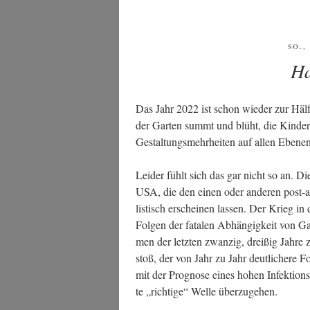
re
Zeit“
VER
SO.,
AM
Ha
Das Jahr 2022 ist schon wie­der zur Hälf­
der Gar­ten summt und blüht, die Kin­der
Gestal­tungs­mehr­hei­ten auf allen Ebe­ne
Lei­der fühlt sich das gar nicht so an. Di
USA, die den einen oder ande­ren post-ap
lis­tisch erschei­nen las­sen. Der Krieg in 
Fol­gen der fata­len Abhän­gig­keit von G
men der letz­ten zwan­zig, drei­ßig Jah­r
stoß, der von Jahr zu Jahr deut­li­che­re 
mit der Pro­gno­se eines hohen Infek­ti­o
te „rich­ti­ge“ Wel­le überzugehen.