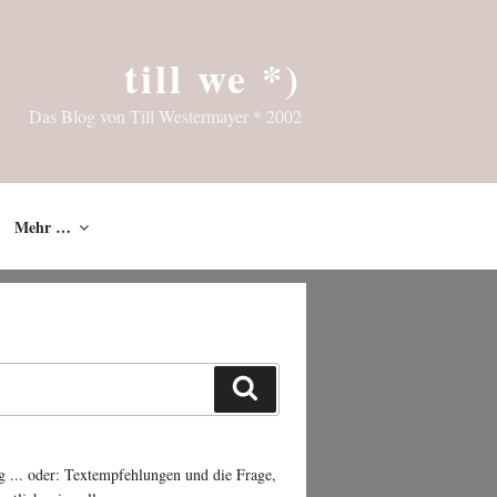
till we *)
Das Blog von Till Westermayer * 2002
Mehr …
Suchen
g ... oder: Textempfehlungen und die Frage,