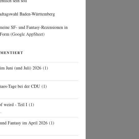
entlich sein soll
ndtagswahl Baden-Württemberg
 meine SF- und Fantasy-Rezensionen in
 Form
(Google AppSheet)
MMENTIERT
 im Juni (und Juli) 2026
(
1
)
d
haos-Tage bei der CDU
(
1
)
f weird - Teil I
(
1
)
..
 und Fantasy im April 2026
(
1
)