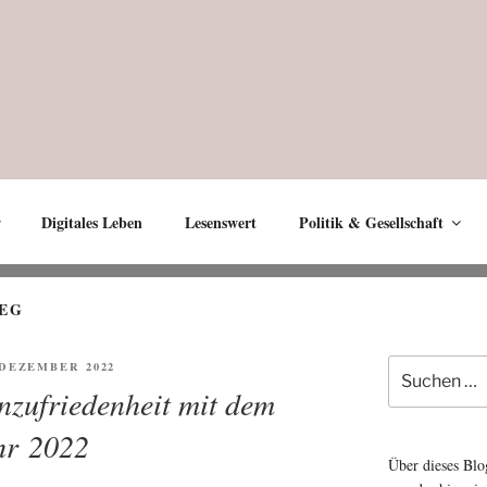
Digitales Leben
Lesenswert
Politik & Gesellschaft
IEG
Suche
ENTLICHT
. DEZEMBER 2022
nach:
nzufriedenheit mit dem
hr 2022
Über dieses Blo