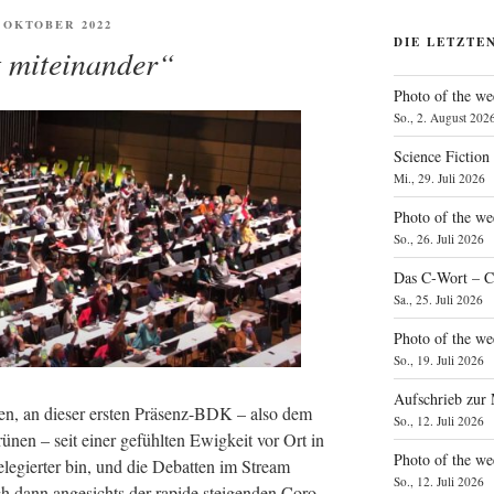
ENTLICHT
. OKTOBER 2022
DIE LETZTE
t miteinander“
Photo of the we
So., 2. August 202
Science Fiction
Mi., 29. Juli 2026
Photo of the we
So., 26. Juli 2026
Das C‑Wort – C
Sa., 25. Juli 2026
Photo of the we
So., 19. Juli 2026
Aufschrieb zur
­men, an die­ser ers­ten Prä­senz-BDK – also dem
So., 12. Juli 2026
ü­nen – seit einer gefühl­ten Ewig­keit vor Ort in
Photo of the w
­le­gier­ter bin, und die Debat­ten im Stream
So., 12. Juli 2026
ch dann ange­sichts der rapi­de stei­gen­den Coro­