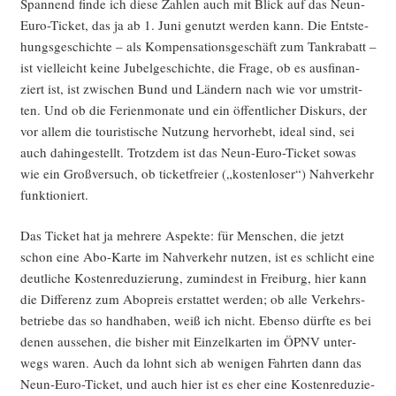
Span­nend fin­de ich die­se Zah­len auch mit Blick auf das Neun-
Euro-Ticket, das ja ab 1. Juni genutzt wer­den kann. Die Ent­ste­
hungs­ge­schich­te – als Kom­pen­sa­ti­ons­ge­schäft zum Tan­kra­batt –
ist viel­leicht kei­ne Jubel­ge­schich­te, die Fra­ge, ob es aus­fi­nan­
ziert ist, ist zwi­schen Bund und Län­dern nach wie vor umstrit­
ten. Und ob die Feri­en­mo­na­te und ein öffent­li­cher Dis­kurs, der
vor allem die tou­ris­ti­sche Nut­zung her­vor­hebt, ide­al sind, sei
auch dahin­ge­stellt. Trotz­dem ist das Neun-Euro-Ticket sowas
wie ein Groß­ver­such, ob ticket­frei­er („kos­ten­lo­ser“) Nah­ver­kehr
funktioniert.
Das Ticket hat ja meh­re­re Aspek­te: für Men­schen, die jetzt
schon eine Abo-Kar­te im Nah­ver­kehr nut­zen, ist es schlicht eine
deut­li­che Kos­ten­re­du­zie­rung, zumin­dest in Frei­burg, hier kann
die Dif­fe­renz zum Abo­preis erstat­tet wer­den; ob alle Ver­kehrs­
be­trie­be das so hand­ha­ben, weiß ich nicht. Eben­so dürf­te es bei
denen aus­se­hen, die bis­her mit Ein­zel­kar­ten im ÖPNV unter­
wegs waren. Auch da lohnt sich ab weni­gen Fahr­ten dann das
Neun-Euro-Ticket, und auch hier ist es eher eine Kos­ten­re­du­zie­