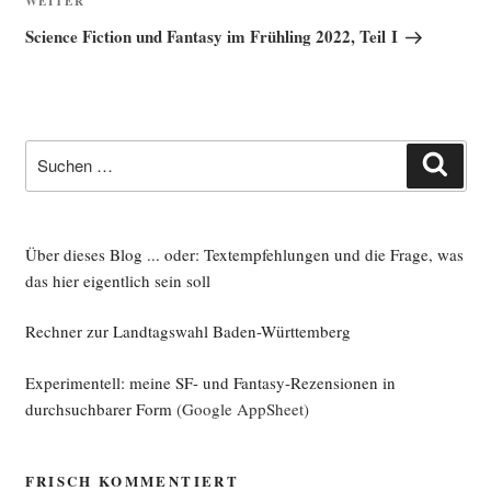
Nächster
WEITER
Beitrag
Science Fiction und Fantasy im Frühling 2022, Teil I
Suche
Such
nach:
Über dieses Blog ... oder: Textempfehlungen und die Frage, was
das hier eigentlich sein soll
Rechner zur Landtagswahl Baden-Württemberg
Experimentell: meine SF- und Fantasy-Rezensionen in
durchsuchbarer Form
(Google AppSheet)
FRISCH KOMMENTIERT