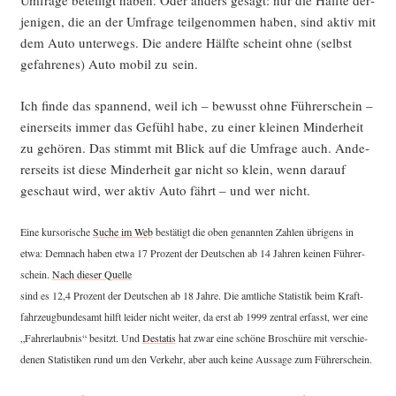
Umfra­ge betei­ligt haben. Oder anders gesagt: nur die Hälf­te der­
je­ni­gen, die an der Umfra­ge teil­ge­nom­men haben, sind aktiv mit
dem Auto unter­wegs. Die ande­re Hälf­te scheint ohne (selbst
gefah­re­nes) Auto mobil zu sein.
Ich fin­de das span­nend, weil ich – bewusst ohne Füh­rer­schein –
einer­seits immer das Gefühl habe, zu einer klei­nen Min­der­heit
zu gehö­ren. Das stimmt mit Blick auf die Umfra­ge auch. Ande­
rer­seits ist die­se Min­der­heit gar nicht so klein, wenn dar­auf
geschaut wird, wer aktiv Auto fährt – und wer nicht.
Eine kur­so­ri­sche
Suche im Web
bestä­tigt die oben genann­ten Zah­len übri­gens in
etwa: Dem­nach haben etwa 17 Pro­zent der Deut­schen ab 14 Jah­ren kei­nen Füh­rer­
schein.
Nach die­ser Quel­le
sind es 12,4 Pro­zent der Deut­schen ab 18 Jah­re. Die amt­li­che Sta­tis­tik beim Kraft­
fahr­zeug­bun­des­amt hilft lei­der nicht wei­ter, da erst ab 1999 zen­tral erfasst, wer eine
„Fahr­erlaub­nis“ besitzt. Und
Desta­tis
hat zwar eine schö­ne Bro­schü­re mit ver­schie­
de­nen Sta­tis­ti­ken rund um den Ver­kehr, aber auch kei­ne Aus­sa­ge zum Führerschein.