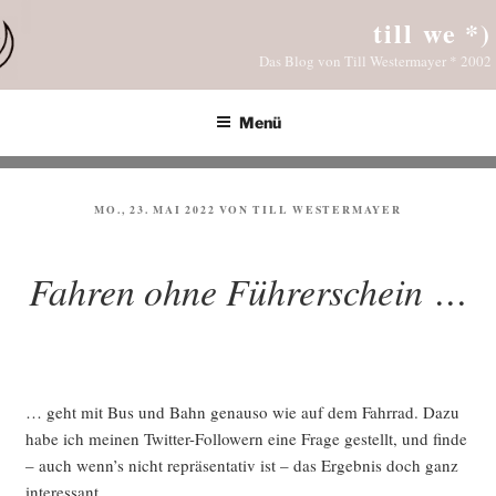
Zum
till we *)
Inhalt
Das Blog von Till Westermayer * 2002
springen
Menü
VERÖFFENTLICHT
MO., 23. MAI 2022
VON
TILL WESTERMAYER
AM
Fahren ohne Führerschein …
… geht mit Bus und Bahn genau­so wie auf dem Fahr­rad. Dazu
habe ich mei­nen Twit­ter-Fol­lo­wern eine Fra­ge gestellt, und fin­de
– auch wenn’s nicht reprä­sen­ta­tiv ist – das Ergeb­nis doch ganz
interessant.