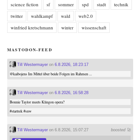
science fiction
sf
sommer
spd
stadt
technik
twitter
wahlkampf
wald
web2.0
winfried kretschmann
winter
wissenschaft
MASTODON-FEED
Till Westermayer
on
6.8.2026, 18:23:17
@
kaibojens
Im Mittel über beide Folgen im Rahmen ...
Till Westermayer
on
6.8.2026, 16:58:28
Bonnie Taylor meets Klingon opera?
#
startrek
#
snw
Till Westermayer
on 6.8.2026, 15:07:27
boosted 🚀