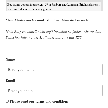
Zug ist mit doppelt ärgerlichen +59 in Freiburg angekommen. Bright side: sonst
wäre vmtl. der Anschluss weg gewesen..
Mein Mast­o­don-Account:
@_tillwe_@mastodon.social
Mein Blog ist aktu­ell nicht auf Mast­o­don zu fin­den. Alter­na­ti­ve:
Benach­rich­ti­gung per Mail oder das gute alte
RSS
.
Name
Email
Please read our
terms and conditions