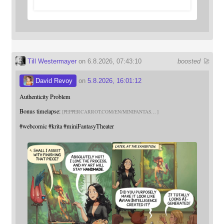
Till Westermayer
on 6.8.2026, 07:43:10
boosted 🚀
David Revoy
on
5.8.2026, 16:01:12
Authenticity Problem
Bonus timelapse:
PEPPERCARROT.COM/EN/MINIFANTAS
#
webcomic
#
krita
#
miniFantasyTheater