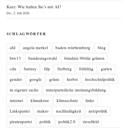
Kurz: Wie halten Sie’s mit AI?
Do., 2. Juli 2026
SCHLAGWÖRTER
afd
angela merkel
baden-württemberg
blog
btw13
bundestagswahl
bündnis 90/die grünen
cdu
fantasy
fdp
freiburg
frühling
garten
gender
google
grüne
herbst
hochschulpolitik
in eigener sache
innerparteiliche meinungsbildung
internet
klimakrise
klimaschutz
linke
Linkspartei
makro
nachhaltigkeit
netzpolitik
piratenpartei
politik
politik2.0
rieselfeld