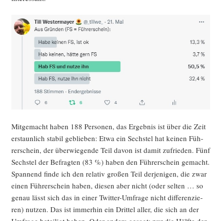
Mit­ge­macht haben 188 Per­so­nen, das Ergeb­nis ist über die Zeit
erstaun­lich sta­bil geblie­ben: Etwa ein Sechs­tel hat kei­nen Füh­
rer­schein, der über­wie­gen­de Teil davon ist damit zufrie­den. Fünf
Sechs­tel der Befrag­ten (83 %) haben den Füh­rer­schein gemacht.
Span­nend fin­de ich den rela­tiv gro­ßen Teil der­je­ni­gen, die zwar
einen Füh­rer­schein haben, die­sen aber nicht (oder sel­ten … so
genau lässt sich das in einer Twit­ter-Umfra­ge nicht dif­fe­ren­zie­
ren) nut­zen. Das ist immer­hin ein Drit­tel aller, die sich an der