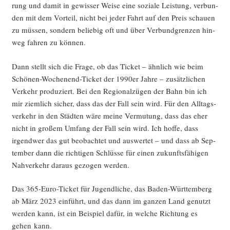
rung und damit in gewis­ser Wei­se eine sozia­le Leis­tung, ver­bun­
den mit dem Vor­teil, nicht bei jeder Fahrt auf den Preis schau­en
zu müs­sen, son­dern belie­big oft und über Ver­bund­gren­zen hin­
weg fah­ren zu können.
Dann stellt sich die Fra­ge, ob das Ticket – ähn­lich wie beim
Schö­nen-Wochen­end-Ticket der 1990er Jah­re – zusätz­li­chen
Ver­kehr pro­du­ziert. Bei den Regio­nal­zü­gen der Bahn bin ich
mir ziem­lich sicher, dass das der Fall sein wird. Für den All­tags­
ver­kehr in den Städ­ten wäre mei­ne Ver­mu­tung, dass das eher
nicht in gro­ßem Umfang der Fall sein wird. Ich hof­fe, dass
irgend­wer das gut beob­ach­tet und aus­wer­tet – und dass ab Sep­
tem­ber dann die rich­ti­gen Schlüs­se für einen zukunfts­fä­hi­gen
Nah­ver­kehr dar­aus gezo­gen werden.
Das 365-Euro-Ticket für Jugend­li­che, das Baden-Würt­tem­berg
ab März 2023 ein­führt, und das dann im gan­zen Land genutzt
wer­den kann, ist ein Bei­spiel dafür, in wel­che Rich­tung es
gehen kann.