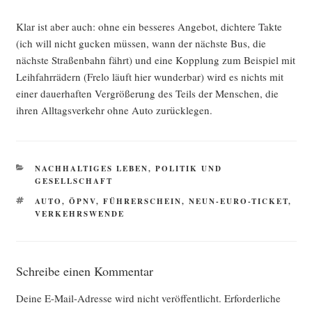
Klar ist aber auch: ohne ein bes­se­res Ange­bot, dich­te­re Tak­te
(ich will nicht gucken müs­sen, wann der nächs­te Bus, die
nächs­te Stra­ßen­bahn fährt) und eine Kopp­lung zum Bei­spiel mit
Leih­fahr­rä­dern (Fre­lo läuft hier wun­der­bar) wird es nichts mit
einer dau­er­haf­ten Ver­grö­ße­rung des Teils der Men­schen, die
ihren All­tags­ver­kehr ohne Auto zurücklegen.
KATEGORIEN
NACHHALTIGES LEBEN
,
POLITIK UND
GESELLSCHAFT
SCHLAGWÖRTER
AUTO
,
ÖPNV
,
FÜHRERSCHEIN
,
NEUN-EURO-TICKET
,
VERKEHRSWENDE
Schreibe einen Kommentar
Deine E-Mail-Adresse wird nicht veröffentlicht.
Erforderliche