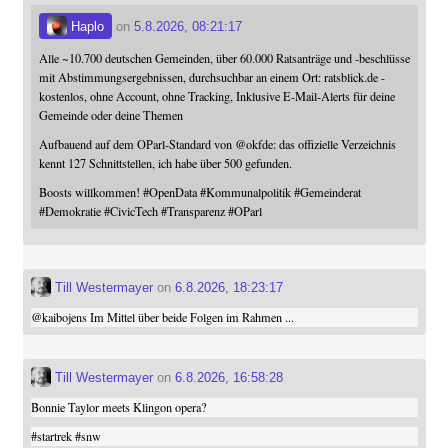
Haplo
on
5.8.2026, 08:21:17
Alle ~10.700 deutschen Gemeinden, über 60.000 Ratsanträge und -beschlüsse
mit Abstimmungsergebnissen, durchsuchbar an einem Ort: ratsblick.de -
kostenlos, ohne Account, ohne Tracking, Inklusive E-Mail-Alerts für deine
Gemeinde oder deine Themen
Aufbauend auf dem OParl-Standard von
@
okfde
: das offizielle Verzeichnis
kennt 127 Schnittstellen, ich habe über 500 gefunden.
Boosts willkommen!
#
OpenData
#
Kommunalpolitik
#
Gemeinderat
#
Demokratie
#
CivicTech
#
Transparenz
#
OParl
Till Westermayer
on
6.8.2026, 18:23:17
@
kaibojens
Im Mittel über beide Folgen im Rahmen ...
Till Westermayer
on
6.8.2026, 16:58:28
Bonnie Taylor meets Klingon opera?
#
startrek
#
snw