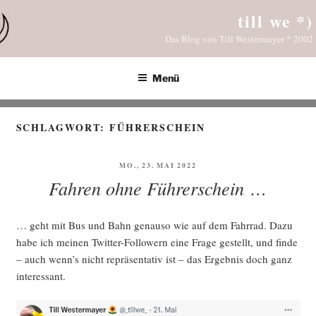
Zum
till we *)
Inhalt
Das Blog von Till Westermayer * 2002
springen
Menü
SCHLAGWORT:
FÜHRERSCHEIN
VERÖFFENTLICHT
MO., 23. MAI 2022
AM
Fahren ohne Führerschein …
… geht mit Bus und Bahn genau­so wie auf dem Fahr­rad. Dazu
habe ich mei­nen Twit­ter-Fol­lo­wern eine Fra­ge gestellt, und fin­de
– auch wenn’s nicht reprä­sen­ta­tiv ist – das Ergeb­nis doch ganz
interessant.