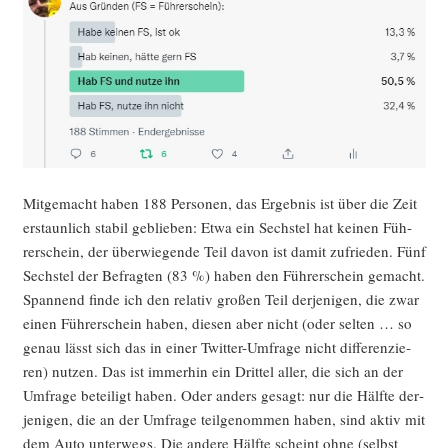
Mit­ge­macht haben 188 Per­so­nen, das Ergeb­nis ist über die Zeit
erstaun­lich sta­bil geblie­ben: Etwa ein Sechs­tel hat kei­nen Füh­
rer­schein, der über­wie­gen­de Teil davon ist damit zufrie­den. Fünf
Sechs­tel der Befrag­ten (83 %) haben den Füh­rer­schein gemacht.
Span­nend fin­de ich den rela­tiv gro­ßen Teil der­je­ni­gen, die zwar
einen Füh­rer­schein haben, die­sen aber nicht (oder sel­ten … so
genau lässt sich das in einer Twit­ter-Umfra­ge nicht dif­fe­ren­zie­
ren) nut­zen. Das ist immer­hin ein Drit­tel aller, die sich an der
Umfra­ge betei­ligt haben. Oder anders gesagt: nur die Hälf­te der­
je­ni­gen, die an der Umfra­ge teil­ge­nom­men haben, sind aktiv mit
dem Auto unter­wegs. Die ande­re Hälf­te scheint ohne (selbst