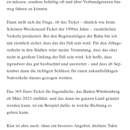
zu müs­sen, son­dern belie­big oft und über Ver­bund­gren­zen hin­
weg fah­ren zu können.
Dann stellt sich die Fra­ge, ob das Ticket – ähn­lich wie beim
Schö­nen-Wochen­end-Ticket der 1990er Jah­re – zusätz­li­chen
Ver­kehr pro­du­ziert. Bei den Regio­nal­zü­gen der Bahn bin ich
mir ziem­lich sicher, dass das der Fall sein wird. Für den All­tags­
ver­kehr in den Städ­ten wäre mei­ne Ver­mu­tung, dass das eher
nicht in gro­ßem Umfang der Fall sein wird. Ich hof­fe, dass
irgend­wer das gut beob­ach­tet und aus­wer­tet – und dass ab Sep­
tem­ber dann die rich­ti­gen Schlüs­se für einen zukunfts­fä­hi­gen
Nah­ver­kehr dar­aus gezo­gen werden.
Das 365-Euro-Ticket für Jugend­li­che, das Baden-Würt­tem­berg
ab März 2023 ein­führt, und das dann im gan­zen Land genutzt
wer­den kann, ist ein Bei­spiel dafür, in wel­che Rich­tung es
gehen kann.
Klar ist aber auch: ohne ein bes­se­res Ange­bot, dich­te­re Tak­te