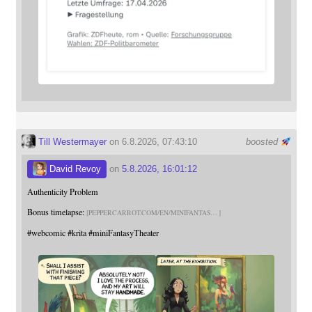
Till Westermayer
on 6.8.2026, 07:43:10
boosted
David Revoy
on
5.8.2026, 16:01:12
Authenticity Problem
Bonus timelapse:
PEPPERCARROT.COM/EN/MINIFANTAS
#
webcomic
#
krita
#
miniFantasyTheater