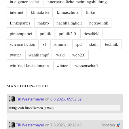
in eigener sache
innerparteiliche meinungsbildung
internet
klimakrise
klimaschutz
linke
Linkspartei
makro
nachhaltigkeit
netzpolitik
piratenpartei
politik
politik2.0
rieselfeld
science fiction
sf
sommer
spd
stadt
technik
twitter
wahlkampf
wald
web2.0
winfried kretschmann
winter
wissenschaft
MASTODON-FEED
Till Westermayer
on
8.8.2026, 05:52:52
@
fugueish
BlackDemon (small).
Till Westermayer
on 7.8.2026, 10:12:43
boosted