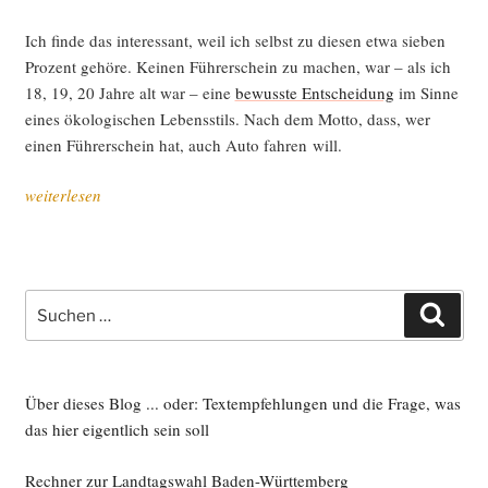
Ich fin­de das inter­es­sant, weil ich selbst zu die­sen etwa sie­ben
Pro­zent gehö­re. Kei­nen Füh­rer­schein zu machen, war – als ich
18, 19, 20 Jah­re alt war – eine
bewuss­te Ent­schei­dung
im Sin­ne
eines öko­lo­gi­schen Lebens­stils. Nach dem Mot­to, dass, wer
einen Füh­rer­schein hat, auch Auto fah­ren will.
„Der
weiterlesen
elek­
tri­
sche
Chauf­
Suche
Such
feur“
nach:
Über dieses Blog ... oder: Textempfehlungen und die Frage, was
das hier eigentlich sein soll
Rechner zur Landtagswahl Baden-Württemberg