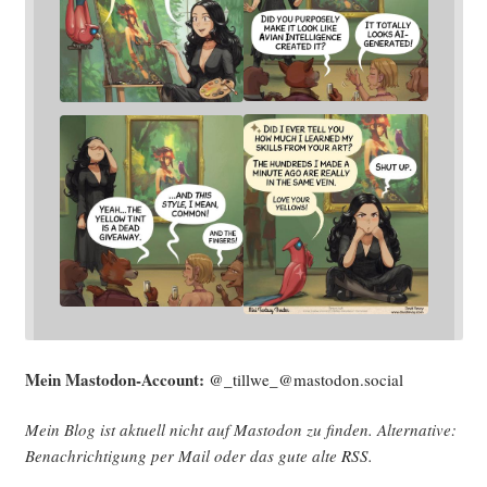
Mein Mast­o­don-Account:
@_tillwe_@mastodon.social
Mein Blog ist aktu­ell nicht auf Mast­o­don zu fin­den. Alter­na­ti­ve:
Benach­rich­ti­gung per Mail oder das gute alte
RSS
.