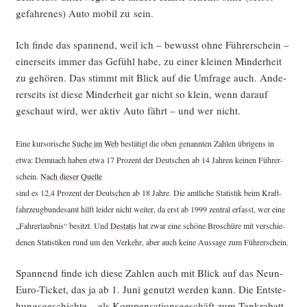
gefah­re­nes) Auto mobil zu sein.
Ich fin­de das span­nend, weil ich – bewusst ohne Füh­rer­schein –
einer­seits immer das Gefühl habe, zu einer klei­nen Min­der­heit
zu gehö­ren. Das stimmt mit Blick auf die Umfra­ge auch. Ande­
rer­seits ist die­se Min­der­heit gar nicht so klein, wenn dar­auf
geschaut wird, wer aktiv Auto fährt – und wer nicht.
Eine kur­so­ri­sche
Suche im Web
bestä­tigt die oben genann­ten Zah­len übri­gens in
etwa: Dem­nach haben etwa 17 Pro­zent der Deut­schen ab 14 Jah­ren kei­nen Füh­rer­
schein.
Nach die­ser Quel­le
sind es 12,4 Pro­zent der Deut­schen ab 18 Jah­re. Die amt­li­che Sta­tis­tik beim Kraft­
fahr­zeug­bun­des­amt hilft lei­der nicht wei­ter, da erst ab 1999 zen­tral erfasst, wer eine
„Fahr­erlaub­nis“ besitzt. Und
Desta­tis
hat zwar eine schö­ne Bro­schü­re mit ver­schie­
de­nen Sta­tis­ti­ken rund um den Ver­kehr, aber auch kei­ne Aus­sa­ge zum Führerschein.
Span­nend fin­de ich die­se Zah­len auch mit Blick auf das Neun-
Euro-Ticket, das ja ab 1. Juni genutzt wer­den kann. Die Ent­ste­
hungs­ge­schich­te – als Kom­pen­sa­ti­ons­ge­schäft zum Tan­kra­batt –