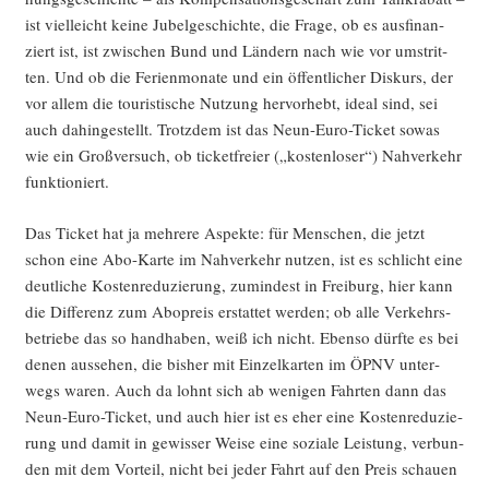
ist viel­leicht kei­ne Jubel­ge­schich­te, die Fra­ge, ob es aus­fi­nan­
ziert ist, ist zwi­schen Bund und Län­dern nach wie vor umstrit­
ten. Und ob die Feri­en­mo­na­te und ein öffent­li­cher Dis­kurs, der
vor allem die tou­ris­ti­sche Nut­zung her­vor­hebt, ide­al sind, sei
auch dahin­ge­stellt. Trotz­dem ist das Neun-Euro-Ticket sowas
wie ein Groß­ver­such, ob ticket­frei­er („kos­ten­lo­ser“) Nah­ver­kehr
funktioniert.
Das Ticket hat ja meh­re­re Aspek­te: für Men­schen, die jetzt
schon eine Abo-Kar­te im Nah­ver­kehr nut­zen, ist es schlicht eine
deut­li­che Kos­ten­re­du­zie­rung, zumin­dest in Frei­burg, hier kann
die Dif­fe­renz zum Abo­preis erstat­tet wer­den; ob alle Ver­kehrs­
be­trie­be das so hand­ha­ben, weiß ich nicht. Eben­so dürf­te es bei
denen aus­se­hen, die bis­her mit Ein­zel­kar­ten im ÖPNV unter­
wegs waren. Auch da lohnt sich ab weni­gen Fahr­ten dann das
Neun-Euro-Ticket, und auch hier ist es eher eine Kos­ten­re­du­zie­
rung und damit in gewis­ser Wei­se eine sozia­le Leis­tung, ver­bun­
den mit dem Vor­teil, nicht bei jeder Fahrt auf den Preis schau­en