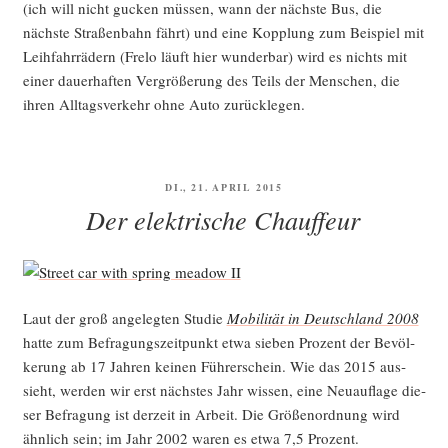
(ich will nicht gucken müs­sen, wann der nächs­te Bus, die
nächs­te Stra­ßen­bahn fährt) und eine Kopp­lung zum Bei­spiel mit
Leih­fahr­rä­dern (Fre­lo läuft hier wun­der­bar) wird es nichts mit
einer dau­er­haf­ten Ver­grö­ße­rung des Teils der Men­schen, die
ihren All­tags­ver­kehr ohne Auto zurücklegen.
VERÖFFENTLICHT
DI., 21. APRIL 2015
AM
Der elektrische Chauffeur
Laut der groß ange­leg­ten Stu­die
Mobi­li­tät in Deutsch­land 2008
hat­te zum Befra­gungs­zeit­punkt etwa sie­ben Pro­zent der Bevöl­
ke­rung ab 17 Jah­ren kei­nen Füh­rer­schein. Wie das 2015 aus­
sieht, wer­den wir erst nächs­tes Jahr wis­sen, eine Neu­auf­la­ge die­
ser Befra­gung ist der­zeit in Arbeit. Die Grö­ßen­ord­nung wird
ähn­lich sein; im Jahr 2002 waren es etwa 7,5 Prozent.