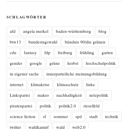
SCHLAGWÖRTER
afd
angela merkel
baden-württemberg
blog
btw13
bundestagswahl
bündnis 90/die grünen
cdu
fantasy
fdp
freiburg
frühling
garten
gender
google
grüne
herbst
hochschulpolitik
in eigener sache
innerparteiliche meinungsbildung
internet
klimakrise
klimaschutz
linke
Linkspartei
makro
nachhaltigkeit
netzpolitik
piratenpartei
politik
politik2.0
rieselfeld
science fiction
sf
sommer
spd
stadt
technik
twitter
wahlkampf
wald
web2.0