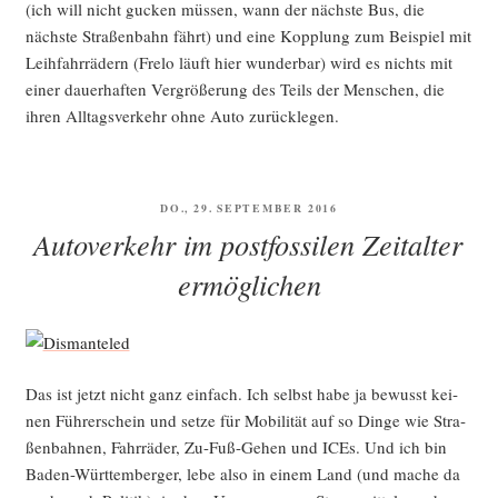
(ich will nicht gucken müs­sen, wann der nächs­te Bus, die
nächs­te Stra­ßen­bahn fährt) und eine Kopp­lung zum Bei­spiel mit
Leih­fahr­rä­dern (Fre­lo läuft hier wun­der­bar) wird es nichts mit
einer dau­er­haf­ten Ver­grö­ße­rung des Teils der Men­schen, die
ihren All­tags­ver­kehr ohne Auto zurücklegen.
VERÖFFENTLICHT
DO., 29. SEPTEMBER 2016
AM
Autoverkehr im postfossilen Zeitalter
ermöglichen
Das ist jetzt nicht ganz ein­fach. Ich selbst habe ja bewusst kei­
nen Füh­rer­schein und set­ze für Mobi­li­tät auf so Din­ge wie Stra­
ßen­bah­nen, Fahr­rä­der, Zu-Fuß-Gehen und ICEs. Und ich bin
Baden-Würt­tem­ber­ger, lebe also in einem Land (und mache da