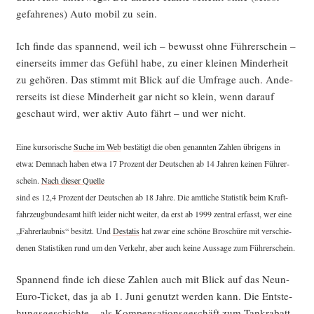
gefah­re­nes) Auto mobil zu sein.
Ich fin­de das span­nend, weil ich – bewusst ohne Füh­rer­schein –
einer­seits immer das Gefühl habe, zu einer klei­nen Min­der­heit
zu gehö­ren. Das stimmt mit Blick auf die Umfra­ge auch. Ande­
rer­seits ist die­se Min­der­heit gar nicht so klein, wenn dar­auf
geschaut wird, wer aktiv Auto fährt – und wer nicht.
Eine kur­so­ri­sche
Suche im Web
bestä­tigt die oben genann­ten Zah­len übri­gens in
etwa: Dem­nach haben etwa 17 Pro­zent der Deut­schen ab 14 Jah­ren kei­nen Füh­rer­
schein.
Nach die­ser Quel­le
sind es 12,4 Pro­zent der Deut­schen ab 18 Jah­re. Die amt­li­che Sta­tis­tik beim Kraft­
fahr­zeug­bun­des­amt hilft lei­der nicht wei­ter, da erst ab 1999 zen­tral erfasst, wer eine
„Fahr­erlaub­nis“ besitzt. Und
Desta­tis
hat zwar eine schö­ne Bro­schü­re mit ver­schie­
de­nen Sta­tis­ti­ken rund um den Ver­kehr, aber auch kei­ne Aus­sa­ge zum Führerschein.
Span­nend fin­de ich die­se Zah­len auch mit Blick auf das Neun-
Euro-Ticket, das ja ab 1. Juni genutzt wer­den kann. Die Ent­ste­
hungs­ge­schich­te – als Kom­pen­sa­ti­ons­ge­schäft zum Tan­kra­batt –