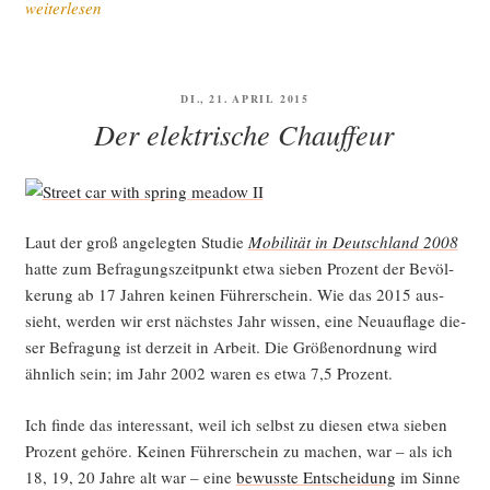
„Auto­
weiterlesen
ver­
kehr
im
VERÖFFENTLICHT
DI., 21. APRIL 2015
post­
AM
Der elektrische Chauffeur
fos­
si­
len
Zeit­
Laut der groß ange­leg­ten Stu­die
Mobi­li­tät in Deutsch­land 2008
al­
hat­te zum Befra­gungs­zeit­punkt etwa sie­ben Pro­zent der Bevöl­
ter
ke­rung ab 17 Jah­ren kei­nen Füh­rer­schein. Wie das 2015 aus­
ermög­
sieht, wer­den wir erst nächs­tes Jahr wis­sen, eine Neu­auf­la­ge die­
li­
ser Befra­gung ist der­zeit in Arbeit. Die Grö­ßen­ord­nung wird
chen“
ähn­lich sein; im Jahr 2002 waren es etwa 7,5 Prozent.
Ich fin­de das inter­es­sant, weil ich selbst zu die­sen etwa sie­ben
Pro­zent gehö­re. Kei­nen Füh­rer­schein zu machen, war – als ich
18, 19, 20 Jah­re alt war – eine
bewuss­te Ent­schei­dung
im Sin­ne