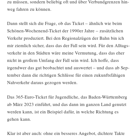
zu müs­sen, son­dern belie­big oft und über Ver­bund­gren­zen hin­
weg fah­ren zu können.
Dann stellt sich die Fra­ge, ob das Ticket – ähn­lich wie beim
Schö­nen-Wochen­end-Ticket der 1990er Jah­re – zusätz­li­chen
Ver­kehr pro­du­ziert. Bei den Regio­nal­zü­gen der Bahn bin ich
mir ziem­lich sicher, dass das der Fall sein wird. Für den All­tags­
ver­kehr in den Städ­ten wäre mei­ne Ver­mu­tung, dass das eher
nicht in gro­ßem Umfang der Fall sein wird. Ich hof­fe, dass
irgend­wer das gut beob­ach­tet und aus­wer­tet – und dass ab Sep­
tem­ber dann die rich­ti­gen Schlüs­se für einen zukunfts­fä­hi­gen
Nah­ver­kehr dar­aus gezo­gen werden.
Das 365-Euro-Ticket für Jugend­li­che, das Baden-Würt­tem­berg
ab März 2023 ein­führt, und das dann im gan­zen Land genutzt
wer­den kann, ist ein Bei­spiel dafür, in wel­che Rich­tung es
gehen kann.
Klar ist aber auch: ohne ein bes­se­res Ange­bot, dich­te­re Tak­te