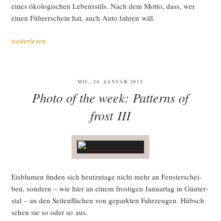
eines öko­lo­gi­schen Lebens­stils. Nach dem Mot­to, dass, wer
einen Füh­rer­schein hat, auch Auto fah­ren will.
„Der
weiterlesen
elek­
tri­
sche
VERÖFFENTLICHT
MO., 26. JANUAR 2015
Chauf­
AM
Photo of the week: Patterns of
feur“
frost III
Eis­blu­men fin­den sich heut­zu­ta­ge nicht mehr an Fens­ter­schei­
ben, son­dern – wie hier an einem fros­ti­gen Janu­ar­tag in Gün­ter­
s­tal – an den Sei­ten­flä­chen von gepark­ten Fahr­zeu­gen. Hübsch
sehen sie so oder so aus.