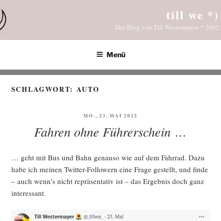
Zum
till we *)
Inhalt
Das Blog von Till Westermayer * 2002
springen
Menü
SCHLAGWORT:
AUTO
VERÖFFENTLICHT
MO., 23. MAI 2022
AM
Fahren ohne Führerschein …
… geht mit Bus und Bahn genau­so wie auf dem Fahr­rad. Dazu
habe ich mei­nen Twit­ter-Fol­lo­wern eine Fra­ge gestellt, und fin­de
– auch wenn’s nicht reprä­sen­ta­tiv ist – das Ergeb­nis doch ganz
interessant.