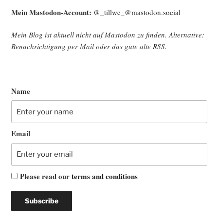
Mein Mast­o­don-Account:
@_tillwe_@mastodon.social
Mein Blog ist aktu­ell nicht auf Mast­o­don zu fin­den. Alter­na­ti­ve:
Benach­rich­ti­gung per Mail oder das gute alte
RSS
.
Name
Email
Please read our
terms and conditions