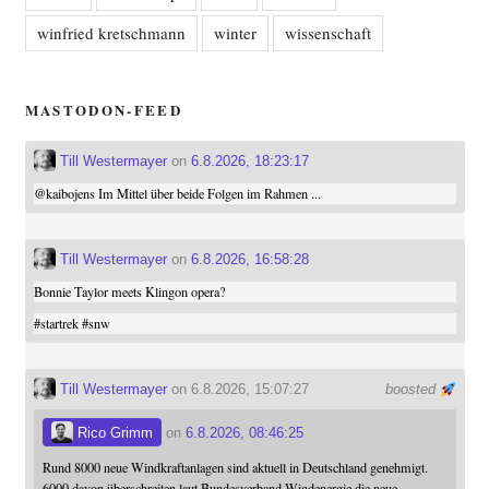
winfried kretschmann
winter
wissenschaft
MASTODON-FEED
Till Westermayer
on
6.8.2026, 18:23:17
@
kaibojens
Im Mittel über beide Folgen im Rahmen ...
Till Westermayer
on
6.8.2026, 16:58:28
Bonnie Taylor meets Klingon opera?
#
startrek
#
snw
Till Westermayer
on 6.8.2026, 15:07:27
boosted
Rico Grimm
on
6.8.2026, 08:46:25
Rund 8000 neue Windkraftanlagen sind aktuell in Deutschland genehmigt.
6000 davon überschreiten laut Bundesverband Windenergie die neue