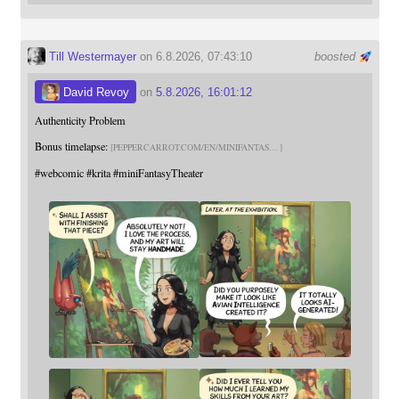
Till Westermayer
on 6.8.2026, 07:43:10
boosted
David Revoy
on
5.8.2026, 16:01:12
Authenticity Problem
Bonus timelapse:
PEPPERCARROT.COM/EN/MINIFANTAS
#
webcomic
#
krita
#
miniFantasyTheater