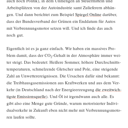
auch noch Poli­tik), in dem Unmen­gen an Steu­er­mit­teln und
Arbeits­plät­zen von der Auto­in­dus­trie samt Zulie­fe­rern abhän­
gen. Und dann berich­tet zum Bei­spiel
Spie­gel Online
dar­über,
dass der Bun­des­ver­band der Grü­nen ein End­da­tum für Autos
mit Ver­bren­nungs­mo­tor set­zen will. Und ich fin­de das auch
noch gut.
Eigent­lich ist es ja ganz ein­fach. Wir haben ein mas­si­ves Pro­
blem damit, dass der CO
-Gehalt in der Atmo­sphä­re immer wei­
2
ter steigt. Das bedeu­tet: Hei­ße­re Som­mer, höhe­re Durch­schnitts­
tem­pe­ra­tu­ren, schmel­zen­de Glet­scher und Pole, eine stei­gen­de
Zahl an Unwet­ter­er­eig­nis­sen. Die Ursa­chen dafür sind bekannt:
die Treib­haus­gas­emis­sio­nen aus Kraft­wer­ken und aus dem Ver­
kehr (in Deutsch­land nach der Ener­gie­er­zeu­gung
die zweit­wich­
tigs­te Emis­si­ons­quel­le
). Und Öl ist irgend­wann auch alle. Es
gibt also eine Men­ge gute Grün­de, war­um moto­ri­sier­ter Indi­vi­
du­al­ver­kehr in Zukunft eben nicht mehr mit Ver­bren­nungs­mo­to­
ren lau­fen sollte.