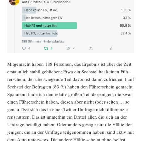
Mit­ge­macht haben 188 Per­so­nen, das Ergeb­nis ist über die Zeit
erstaun­lich sta­bil geblie­ben: Etwa ein Sechs­tel hat kei­nen Füh­
rer­schein, der über­wie­gen­de Teil davon ist damit zufrie­den. Fünf
Sechs­tel der Befrag­ten (83 %) haben den Füh­rer­schein gemacht.
Span­nend fin­de ich den rela­tiv gro­ßen Teil der­je­ni­gen, die zwar
einen Füh­rer­schein haben, die­sen aber nicht (oder sel­ten … so
genau lässt sich das in einer Twit­ter-Umfra­ge nicht dif­fe­ren­zie­
ren) nut­zen. Das ist immer­hin ein Drit­tel aller, die sich an der
Umfra­ge betei­ligt haben. Oder anders gesagt: nur die Hälf­te der­
je­ni­gen, die an der Umfra­ge teil­ge­nom­men haben, sind aktiv mit
dem Auto unter­wegs. Die ande­re Hälf­te scheint ohne (selbst