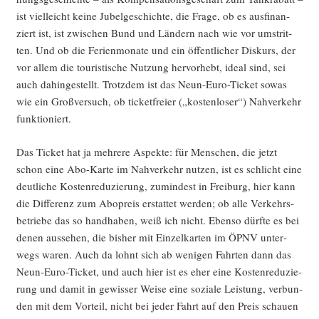
ist viel­leicht kei­ne Jubel­ge­schich­te, die Fra­ge, ob es aus­fi­nan­
ziert ist, ist zwi­schen Bund und Län­dern nach wie vor umstrit­
ten. Und ob die Feri­en­mo­na­te und ein öffent­li­cher Dis­kurs, der
vor allem die tou­ris­ti­sche Nut­zung her­vor­hebt, ide­al sind, sei
auch dahin­ge­stellt. Trotz­dem ist das Neun-Euro-Ticket sowas
wie ein Groß­ver­such, ob ticket­frei­er („kos­ten­lo­ser“) Nah­ver­kehr
funktioniert.
Das Ticket hat ja meh­re­re Aspek­te: für Men­schen, die jetzt
schon eine Abo-Kar­te im Nah­ver­kehr nut­zen, ist es schlicht eine
deut­li­che Kos­ten­re­du­zie­rung, zumin­dest in Frei­burg, hier kann
die Dif­fe­renz zum Abo­preis erstat­tet wer­den; ob alle Ver­kehrs­
be­trie­be das so hand­ha­ben, weiß ich nicht. Eben­so dürf­te es bei
denen aus­se­hen, die bis­her mit Ein­zel­kar­ten im ÖPNV unter­
wegs waren. Auch da lohnt sich ab weni­gen Fahr­ten dann das
Neun-Euro-Ticket, und auch hier ist es eher eine Kos­ten­re­du­zie­
rung und damit in gewis­ser Wei­se eine sozia­le Leis­tung, ver­bun­
den mit dem Vor­teil, nicht bei jeder Fahrt auf den Preis schau­en