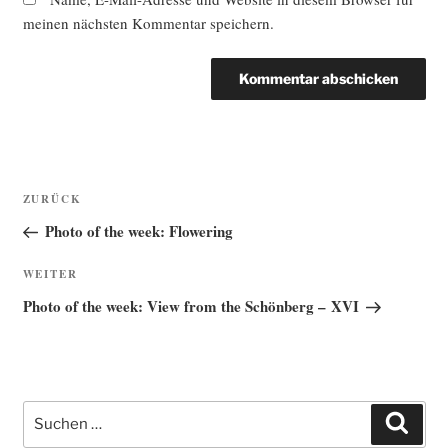
meinen nächsten Kommentar speichern.
Beitragsnavigation
Vorheriger
ZURÜCK
Beitrag
Photo of the week: Flowering
Nächster
WEITER
Beitrag
Photo of the week: View from the Schönberg – XVI
Suche
Such
nach: