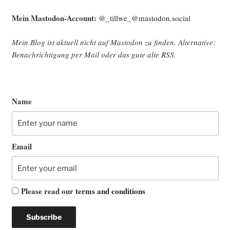
Mein Mast­o­don-Account:
@_tillwe_@mastodon.social
Mein Blog ist aktu­ell nicht auf Mast­o­don zu fin­den. Alter­na­ti­ve:
Benach­rich­ti­gung per Mail oder das gute alte
RSS
.
Name
Email
Please read our
terms and conditions