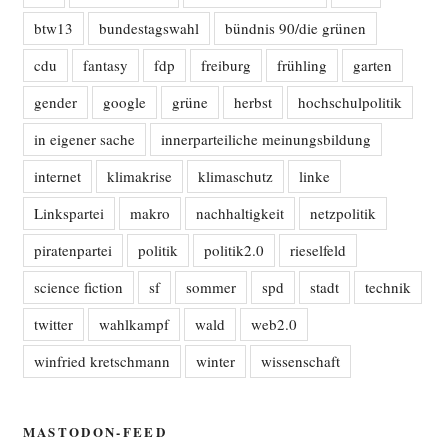
btw13
bundestagswahl
bündnis 90/die grünen
cdu
fantasy
fdp
freiburg
frühling
garten
gender
google
grüne
herbst
hochschulpolitik
in eigener sache
innerparteiliche meinungsbildung
internet
klimakrise
klimaschutz
linke
Linkspartei
makro
nachhaltigkeit
netzpolitik
piratenpartei
politik
politik2.0
rieselfeld
science fiction
sf
sommer
spd
stadt
technik
twitter
wahlkampf
wald
web2.0
winfried kretschmann
winter
wissenschaft
MASTODON-FEED