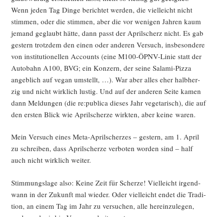
Wenn jeden Tag Din­ge berich­tet wer­den, die viel­leicht nicht
stim­men, oder die stim­men, aber die vor weni­gen Jah­ren kaum
jemand geglaubt hät­te, dann passt der April­scherz nicht. Es gab
ges­tern trotz­dem den einen oder ande­ren Ver­such, ins­be­son­de­re
von insti­tu­tio­nel­len Accounts (eine M100-ÖPNV-Linie statt der
Auto­bahn A100, BVG; ein Kon­zern, der sei­ne Sala­mi-Piz­za
angeb­lich auf vegan umstellt, …). War aber alles eher halb­her­
zig und nicht wirk­lich lus­tig. Und auf der ande­ren Sei­te kamen
dann Mel­dun­gen (die re:publica die­ses Jahr vege­ta­risch), die auf
den ers­ten Blick wie April­scher­ze wirk­ten, aber kei­ne waren.
Mein Ver­such eines Meta-April­scher­zes – ges­tern, am 1. April
zu schrei­ben, dass April­scher­ze ver­bo­ten wor­den sind – half
auch nicht wirk­lich weiter.
Stim­mungs­la­ge also: Kei­ne Zeit für Scher­ze! Viel­leicht irgend­
wann in der Zukunft mal wie­der. Oder viel­leicht endet die Tra­di­
ti­on, an einem Tag im Jahr zu ver­su­chen, alle her­ein­zu­le­gen,