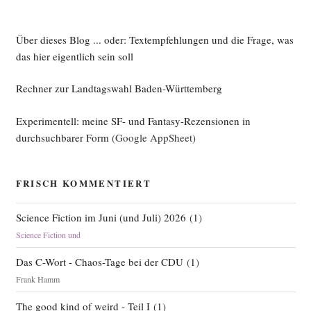
Über dieses Blog ... oder: Textempfehlungen und die Frage, was
das hier eigentlich sein soll
Rechner zur Landtagswahl Baden-Württemberg
Experimentell: meine SF- und Fantasy-Rezensionen in
durchsuchbarer Form
(Google AppSheet)
FRISCH KOMMENTIERT
Science Fiction im Juni (und Juli) 2026
(
1
)
Science Fiction und
Das C-Wort - Chaos-Tage bei der CDU
(
1
)
Frank Hamm
The good kind of weird - Teil I
(
1
)