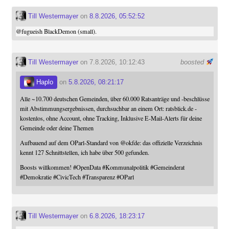
Till Westermayer
on
8.8.2026, 05:52:52
@
fugueish
BlackDemon (small).
Till Westermayer
on 7.8.2026, 10:12:43
boosted
Haplo
on
5.8.2026, 08:21:17
Alle ~10.700 deutschen Gemeinden, über 60.000 Ratsanträge und -beschlüsse
mit Abstimmungsergebnissen, durchsuchbar an einem Ort: ratsblick.de -
kostenlos, ohne Account, ohne Tracking, Inklusive E-Mail-Alerts für deine
Gemeinde oder deine Themen
Aufbauend auf dem OParl-Standard von
@
okfde
: das offizielle Verzeichnis
kennt 127 Schnittstellen, ich habe über 500 gefunden.
Boosts willkommen!
#
OpenData
#
Kommunalpolitik
#
Gemeinderat
#
Demokratie
#
CivicTech
#
Transparenz
#
OParl
Till Westermayer
on
6.8.2026, 18:23:17