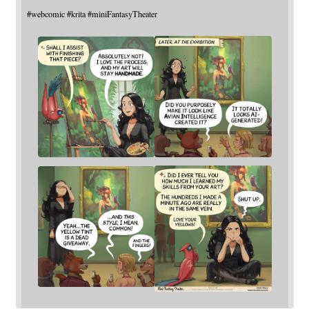
#
webcomic
#
krita
#
miniFantasyTheater