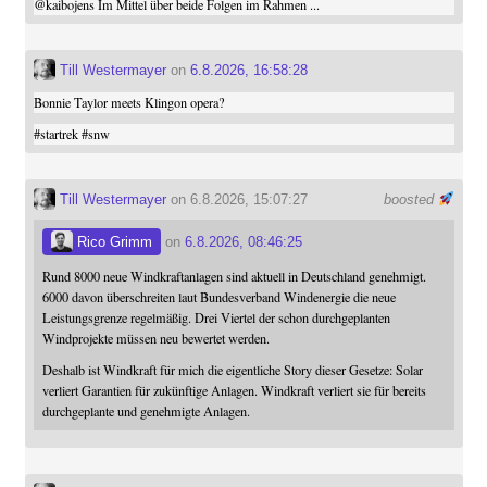
@
kaibojens
Im Mittel über beide Folgen im Rahmen ...
Till Westermayer
on
6.8.2026, 16:58:28
Bonnie Taylor meets Klingon opera?
#
startrek
#
snw
Till Westermayer
on 6.8.2026, 15:07:27
boosted
Rico Grimm
on
6.8.2026, 08:46:25
Rund 8000 neue Windkraftanlagen sind aktuell in Deutschland genehmigt.
6000 davon überschreiten laut Bundesverband Windenergie die neue
Leistungsgrenze regelmäßig. Drei Viertel der schon durchgeplanten
Windprojekte müssen neu bewertet werden.
Deshalb ist Windkraft für mich die eigentliche Story dieser Gesetze: Solar
verliert Garantien für zukünftige Anlagen. Windkraft verliert sie für bereits
durchgeplante und genehmigte Anlagen.