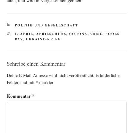
auch, und wird in Ver­ges­sen­heit geraten.
KATEGORIEN
POLITIK UND GESELLSCHAFT
SCHLAGWÖRTER
1. APRIL
,
APRILSCHERZ
,
CORONA-KRISE
,
FOOLS'
DAY
,
UKRAINE-KRIEG
Schreibe einen Kommentar
Deine E-Mail-Adresse wird nicht veröffentlicht.
Erforderliche
Felder sind mit
*
markiert
Kommentar
*