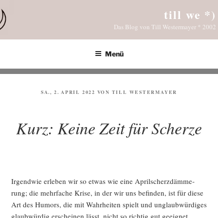
Zum
till we *)
Inhalt
Das Blog von Till Westermayer * 2002
springen
Menü
VERÖFFENTLICHT
SA., 2. APRIL 2022
VON
TILL WESTERMAYER
AM
Kurz: Keine Zeit für Scherze
Irgend­wie erle­ben wir so etwas wie eine April­scherz­däm­me­
rung; die mehr­fa­che Kri­se, in der wir uns befin­den, ist für die­se
Art des Humors, die mit Wahr­hei­ten spielt und unglaub­wür­di­ges
glaub­wür­dig erschei­nen lässt, nicht so rich­tig gut geeig­net.