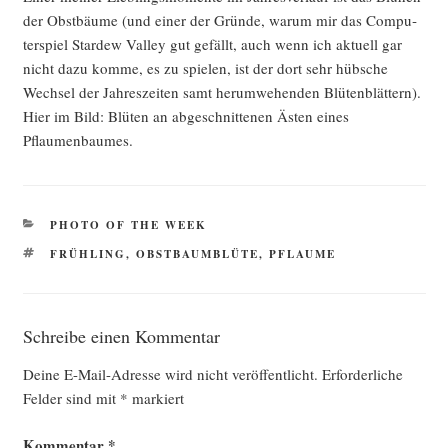
der Obst­bäu­me (und einer der Grün­de, war­um mir das Com­pu­
ter­spiel Star­dew Val­ley gut gefällt, auch wenn ich aktu­ell gar
nicht dazu kom­me, es zu spie­len, ist der dort sehr hüb­sche
Wech­sel der Jah­res­zei­ten samt her­um­we­hen­den Blü­ten­blät­tern).
Hier im Bild: Blü­ten an abge­schnit­te­nen Ästen eines
Pflaumenbaumes.
KATEGORIEN
PHOTO OF THE WEEK
SCHLAGWÖRTER
FRÜHLING
,
OBSTBAUMBLÜTE
,
PFLAUME
Schreibe einen Kommentar
Deine E-Mail-Adresse wird nicht veröffentlicht.
Erforderliche
Felder sind mit
*
markiert
Kommentar
*