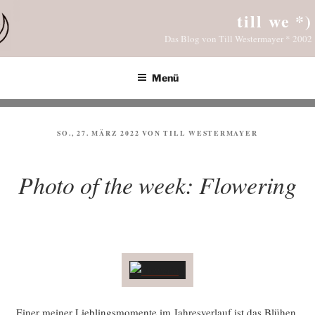
Zum
till we *)
Inhalt
Das Blog von Till Westermayer * 2002
springen
Menü
VERÖFFENTLICHT
SO., 27. MÄRZ 2022
VON
TILL WESTERMAYER
AM
Photo of the week: Flowering
Einer mei­ner Lieb­lings­mo­men­te im Jah­res­ver­lauf ist das Blü­hen