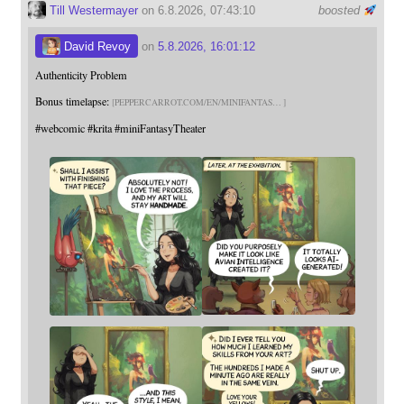
Till Westermayer
on 6.8.2026, 07:43:10
boosted
David Revoy
on
5.8.2026, 16:01:12
Authenticity Problem
Bonus timelapse:
PEPPERCARROT.COM/EN/MINIFANTAS
#
webcomic
#
krita
#
miniFantasyTheater