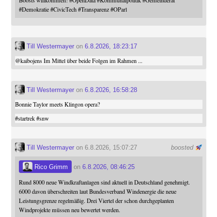
Boosts willkommen!
#
OpenData
#
Kommunalpolitik
#
Gemeinderat
#
Demokratie
#
CivicTech
#
Transparenz
#
OParl
Till Westermayer
on
6.8.2026, 18:23:17
@
kaibojens
Im Mittel über beide Folgen im Rahmen ...
Till Westermayer
on
6.8.2026, 16:58:28
Bonnie Taylor meets Klingon opera?
#
startrek
#
snw
Till Westermayer
on 6.8.2026, 15:07:27
boosted
Rico Grimm
on
6.8.2026, 08:46:25
Rund 8000 neue Windkraftanlagen sind aktuell in Deutschland genehmigt.
6000 davon überschreiten laut Bundesverband Windenergie die neue
Leistungsgrenze regelmäßig. Drei Viertel der schon durchgeplanten
Windprojekte müssen neu bewertet werden.