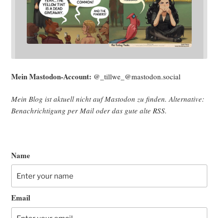
Mein Mast­o­don-Account:
@_tillwe_@mastodon.social
Mein Blog ist aktu­ell nicht auf Mast­o­don zu fin­den. Alter­na­ti­ve:
Benach­rich­ti­gung per Mail oder das gute alte
RSS
.
Name
Email