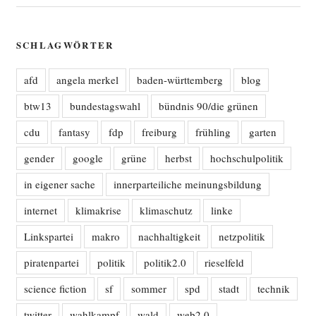
SCHLAGWÖRTER
afd
angela merkel
baden-württemberg
blog
btw13
bundestagswahl
bündnis 90/die grünen
cdu
fantasy
fdp
freiburg
frühling
garten
gender
google
grüne
herbst
hochschulpolitik
in eigener sache
innerparteiliche meinungsbildung
internet
klimakrise
klimaschutz
linke
Linkspartei
makro
nachhaltigkeit
netzpolitik
piratenpartei
politik
politik2.0
rieselfeld
science fiction
sf
sommer
spd
stadt
technik
twitter
wahlkampf
wald
web2.0