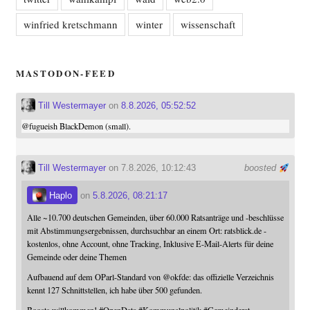
winfried kretschmann
winter
wissenschaft
MASTODON-FEED
Till Westermayer
on
8.8.2026, 05:52:52
@
fugueish
BlackDemon (small).
Till Westermayer
on 7.8.2026, 10:12:43
boosted
Haplo
on
5.8.2026, 08:21:17
Alle ~10.700 deutschen Gemeinden, über 60.000 Ratsanträge und -beschlüsse
mit Abstimmungsergebnissen, durchsuchbar an einem Ort: ratsblick.de -
kostenlos, ohne Account, ohne Tracking, Inklusive E-Mail-Alerts für deine
Gemeinde oder deine Themen
Aufbauend auf dem OParl-Standard von
@
okfde
: das offizielle Verzeichnis
kennt 127 Schnittstellen, ich habe über 500 gefunden.