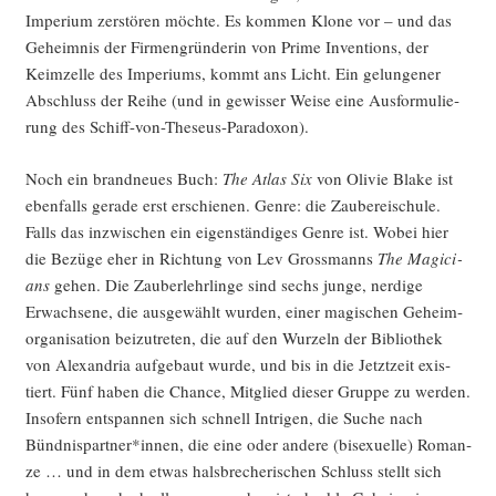
Impe­ri­um zer­stö­ren möch­te. Es kom­men Klo­ne vor – und das
Geheim­nis der Fir­men­grün­de­rin von Prime Inven­ti­ons, der
Keim­zel­le des Impe­ri­ums, kommt ans Licht. Ein gelun­ge­ner
Abschluss der Rei­he (und in gewis­ser Wei­se eine Aus­for­mu­lie­
rung des Schiff-von-Theseus-Paradoxon).
Noch ein brand­neu­es Buch:
The Atlas Six
von Oli­vie Bla­ke ist
eben­falls gera­de erst erschie­nen. Gen­re: die Zau­be­rei­schu­le.
Falls das inzwi­schen ein eigen­stän­di­ges Gen­re ist. Wobei hier
die Bezü­ge eher in Rich­tung von Lev Gross­manns
The Magi­ci­
ans
gehen. Die Zau­ber­lehr­lin­ge sind sechs jun­ge, nerdi­ge
Erwach­se­ne, die aus­ge­wählt wur­den, einer magi­schen Geheim­
or­ga­ni­sa­ti­on bei­zu­tre­ten, die auf den Wur­zeln der Biblio­thek
von Alex­an­dria auf­ge­baut wur­de, und bis in die Jetzt­zeit exis­
tiert. Fünf haben die Chan­ce, Mit­glied die­ser Grup­pe zu wer­den.
Inso­fern ent­span­nen sich schnell Intri­gen, die Suche nach
Bündnispartner*innen, die eine oder ande­re (bise­xu­el­le) Roman­
ze … und in dem etwas hals­bre­che­ri­schen Schluss stellt sich