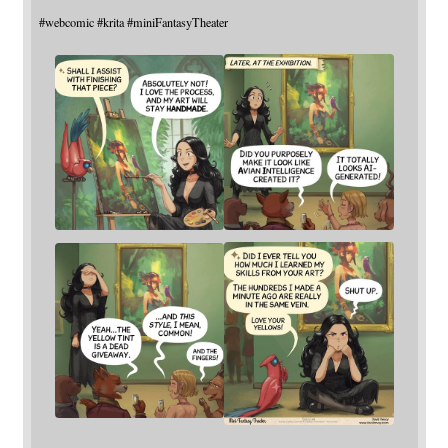
#
webcomic
#
krita
#
miniFantasyTheater