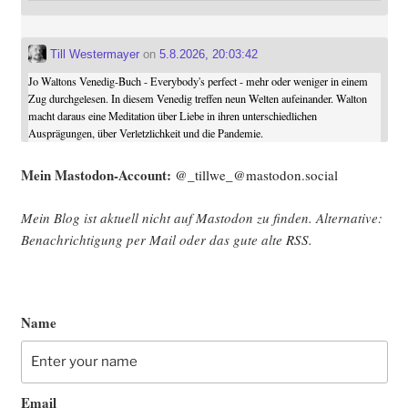
Till Westermayer
on
5.8.2026, 20:03:42
Jo Waltons Venedig-Buch - Everybody's perfect - mehr oder weniger in einem
Zug durchgelesen. In diesem Venedig treffen neun Welten aufeinander. Walton
macht daraus eine Meditation über Liebe in ihren unterschiedlichen
Ausprägungen, über Verletzlichkeit und die Pandemie.
Mein Mast­o­don-Account:
@_tillwe_@mastodon.social
Mein Blog ist aktu­ell nicht auf Mast­o­don zu fin­den. Alter­na­ti­ve:
Benach­rich­ti­gung per Mail oder das gute alte
RSS
.
Name
Email