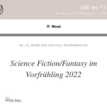
Zum
till we *)
Inhalt
Das Blog von Till Westermayer * 2002
springen
Menü
VERÖFFENTLICHT
MI., 23. MÄRZ 2022
VON
TILL WESTERMAYER
AM
Science Fiction/Fantasy im
Vorfrühling 2022