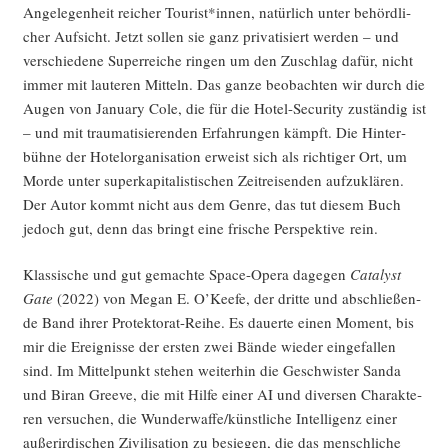
Ange­le­gen­heit rei­cher Tourist*innen, natür­lich unter behörd­li­
cher Auf­sicht. Jetzt sol­len sie ganz pri­va­ti­siert wer­den – und
ver­schie­de­ne Super­rei­che rin­gen um den Zuschlag dafür, nicht
immer mit lau­te­ren Mit­teln. Das gan­ze beob­ach­ten wir durch die
Augen von Janu­ary Cole, die für die Hotel-Secu­ri­ty zustän­dig ist
– und mit trau­ma­ti­sie­ren­den Erfah­run­gen kämpft. Die Hin­ter­
büh­ne der Hotel­or­ga­ni­sa­ti­on erweist sich als rich­ti­ger Ort, um
Mor­de unter super­ka­pi­ta­lis­ti­schen Zeit­rei­sen­den auf­zu­klä­ren.
Der Autor kommt nicht aus dem Gen­re, das tut die­sem Buch
jedoch gut, denn das bringt eine fri­sche Per­spek­ti­ve rein.
Klas­si­sche und gut gemach­te Space-Ope­ra dage­gen
Cata­lyst
Gate
(2022) von Megan E. O’Kee­fe, der drit­te und abschlie­ßen­
de Band ihrer Pro­tek­to­rat-Rei­he. Es dau­er­te einen Moment, bis
mir die Ereig­nis­se der ers­ten zwei Bän­de wie­der ein­ge­fal­len
sind. Im Mit­tel­punkt ste­hen wei­ter­hin die Geschwis­ter San­da
und Biran Gree­ve, die mit Hil­fe einer AI und diver­sen Cha­rak­te­
ren ver­su­chen, die Wunderwaffe/künstliche Intel­li­genz einer
außer­ir­di­schen Zivi­li­sa­ti­on zu besie­gen, die das mensch­li­che