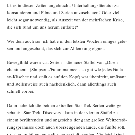
Ist es in die­sen Zei­ten ange­bracht, Unter­hal­tungs­li­te­ra­tur zu
kon­su­mie­ren und Fil­me und Seri­en anzu­schau­en? Oder viel­
leicht sogar not­wen­dig, als Aus­zeit von der mehr­fa­chen Kri­se,
die sich rund um uns her­um entfaltet?
Wie dem auch sei: ich habe in den letz­ten Wochen eini­ges gele­
sen und ange­schaut, das sich zur Ablen­kung eignet.
Bewegt­bild waren v.a. Seri­en – die neue Staf­fel von „Disen­
chant­ment“ (Simpsons/Futurama meets so gut wie jedes Fan­ta­
sy-Kli­schee und stellt es auf den Kopf) war über­dreht, amü­sant
und stel­len­wei­se auch nach­denk­lich, dann aller­dings auch
schnell vorbei.
Dann habe ich die bei­den aktu­el­len Star-Trek-Seri­en wei­ter­ge­
schaut: „Star Trek: Dis­co­very“ kam in der vier­ten Staf­fel zu
einem berüh­ren­den und ange­sichts der ganz gro­ßen Welt­zer­stö­
rungs­prä­mis­se doch auch über­zeu­gen­den Ende, die fünf­te soll,
so ist es zu hören, epi­so­discher erzählt wer­den. Viel­leicht sind