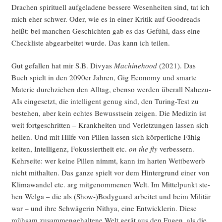
Dra­chen spi­ri­tu­ell auf­ge­la­de­ne bes­se­re Wesen­hei­ten sind, tat ich
mich eher schwer. Oder, wie es in einer Kri­tik auf Good­reads
heißt: bei man­chen Geschich­ten gab es das Gefühl, dass eine
Check­lis­te abge­ar­bei­tet wur­de. Das kann ich teilen.
Gut gefal­len hat mir S.B. Divyas
Machi­ne­hood
(2021). Das
Buch spielt in den 2090er Jah­ren, Gig Eco­no­my und smar­te
Mate­rie durch­zie­hen den All­tag, eben­so wer­den über­all Nahe­zu-
AIs ein­ge­setzt, die intel­li­gent genug sind, den Turing-Test zu
bestehen, aber kein ech­tes Bewusst­sein zei­gen. Die Medi­zin ist
weit fort­ge­schrit­ten – Krank­hei­ten und Ver­let­zun­gen las­sen sich
hei­len. Und mit Hil­fe von Pil­len las­sen sich kör­per­li­che Fähig­
kei­ten, Intel­li­genz, Fokus­siert­heit etc.
on the fly
ver­bes­sern.
Kehr­sei­te: wer kei­ne Pil­len nimmt, kann im har­ten Wett­be­werb
nicht mit­hal­ten. Das gan­ze spielt vor dem Hin­ter­grund einer von
Kli­ma­wan­del etc. arg mit­ge­nom­me­nen Welt. Im Mit­tel­punkt ste­
hen Wel­ga – die als (Show-)Bodyguard arbei­tet und beim Mili­tär
war – und ihre Schwä­ge­rin Nithya, eine Ent­wick­le­rin. Die­se
müh­sam zusam­men­ge­hal­te­ne Welt gerät aus den Fugen, als die