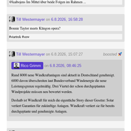
@
kaibojens
Im Mittel über beide Folgen im Rahmen ...
Till Westermayer
on
6.8.2026, 16:58:28
Bonnie Taylor meets Klingon opera?
#
startrek
#
snw
Till Westermayer
on 6.8.2026, 15:07:27
boosted
Rico Grimm
on
6.8.2026, 08:46:25
Rund 8000 neue Windkraftanlagen sind aktuell in Deutschland genehmigt.
6000 davon überschreiten laut Bundesverband Windenergie die neue
Leistungsgrenze regelmäßig. Drei Viertel der schon durchgeplanten
Windprojekte müssen neu bewertet werden.
Deshalb ist Windkraft für mich die eigentliche Story dieser Gesetze: Solar
verliert Garantien für zukünftige Anlagen. Windkraft verliert sie für bereits
durchgeplante und genehmigte Anlagen.