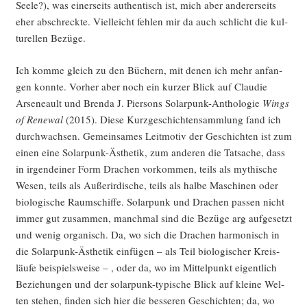
See­le?), was einer­seits authen­tisch ist, mich aber ande­rer­seits
eher abschreck­te. Viel­leicht feh­len mir da auch schlicht die kul­
tu­rel­len Bezüge.
Ich kom­me gleich zu den Büchern, mit denen ich mehr anfan­
gen konn­te. Vor­her aber noch ein kur­zer Blick auf Clau­die
Arsene­ault und Bren­da J. Pier­sons Solar­punk-Antho­lo­gie
Wings
of Rene­wal
(2015). Die­se Kurz­ge­schich­ten­samm­lung fand ich
durch­wach­sen. Gemein­sa­mes Leit­mo­tiv der Geschich­ten ist zum
einen eine Solar­punk-Ästhe­tik, zum ande­ren die Tat­sa­che, dass
in irgend­ei­ner Form Dra­chen vor­kom­men, teils als mythi­sche
Wesen, teils als Außer­ir­di­sche, teils als hal­be Maschi­nen oder
bio­lo­gi­sche Raum­schif­fe. Solar­punk und Dra­chen pas­sen nicht
immer gut zusam­men, manch­mal sind die Bezü­ge arg auf­ge­setzt
und wenig orga­nisch. Da, wo sich die Dra­chen har­mo­nisch in
die Solar­punk-Ästhe­tik ein­fü­gen – als Teil bio­lo­gi­scher Kreis­
läu­fe bei­spiels­wei­se – , oder da, wo im Mit­tel­punkt eigent­lich
Bezie­hun­gen und der solar­punk-typi­sche Blick auf klei­ne Wel­
ten ste­hen, fin­den sich hier die bes­se­ren Geschich­ten; da, wo