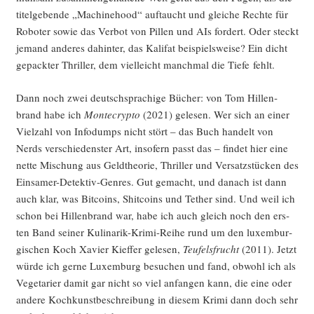
titel­ge­ben­de „Machi­ne­hood“ auf­taucht und glei­che Rech­te für
Robo­ter sowie das Ver­bot von Pil­len und AIs for­dert. Oder steckt
jemand ande­res dahin­ter, das Kali­fat bei­spiels­wei­se? Ein dicht
gepack­ter Thril­ler, dem viel­leicht manch­mal die Tie­fe fehlt.
Dann noch zwei deutsch­spra­chi­ge Bücher: von Tom Hil­len­
brand habe ich
Mon­te­cryp­to
(2021) gele­sen. Wer sich an einer
Viel­zahl von Info­dumps nicht stört – das Buch han­delt von
Nerds ver­schie­dens­ter Art, inso­fern passt das – fin­det hier eine
net­te Mischung aus Geld­theo­rie, Thril­ler und Ver­satz­stü­cken des
Ein­sa­mer-Detek­tiv-Gen­res. Gut gemacht, und danach ist dann
auch klar, was Bit­co­ins, Shit­co­ins und Tether sind. Und weil ich
schon bei Hil­len­brand war, habe ich auch gleich noch den ers­
ten Band sei­ner Kuli­na­rik-Kri­mi-Rei­he rund um den luxem­bur­
gi­schen Koch Xavier Kief­fer gele­sen,
Teu­fels­frucht
(2011). Jetzt
wür­de ich ger­ne Luxem­burg besu­chen und fand, obwohl ich als
Vege­ta­ri­er damit gar nicht so viel anfan­gen kann, die eine oder
ande­re Koch­kunst­be­schrei­bung in die­sem Kri­mi dann doch sehr