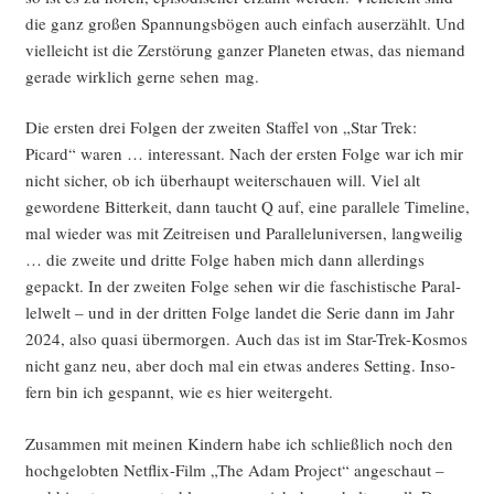
die ganz gro­ßen Span­nungs­bö­gen auch ein­fach aus­er­zählt. Und
viel­leicht ist die Zer­stö­rung gan­zer Pla­ne­ten etwas, das nie­mand
gera­de wirk­lich ger­ne sehen mag.
Die ers­ten drei Fol­gen der zwei­ten Staf­fel von „Star Trek:
Picard“ waren … inter­es­sant. Nach der ers­ten Fol­ge war ich mir
nicht sicher, ob ich über­haupt wei­ter­schau­en will. Viel alt
gewor­de­ne Bit­ter­keit, dann taucht Q auf, eine par­al­le­le Time­line,
mal wie­der was mit Zeit­rei­sen und Par­al­lel­uni­ver­sen, lang­wei­lig
… die zwei­te und drit­te Fol­ge haben mich dann aller­dings
gepackt. In der zwei­ten Fol­ge sehen wir die faschis­ti­sche Par­al­
lel­welt – und in der drit­ten Fol­ge lan­det die Serie dann im Jahr
2024, also qua­si über­mor­gen. Auch das ist im Star-Trek-Kos­mos
nicht ganz neu, aber doch mal ein etwas ande­res Set­ting. Inso­
fern bin ich gespannt, wie es hier weitergeht.
Zusam­men mit mei­nen Kin­dern habe ich schließ­lich noch den
hoch­ge­lob­ten Net­flix-Film „The Adam Pro­ject“ ange­schaut –