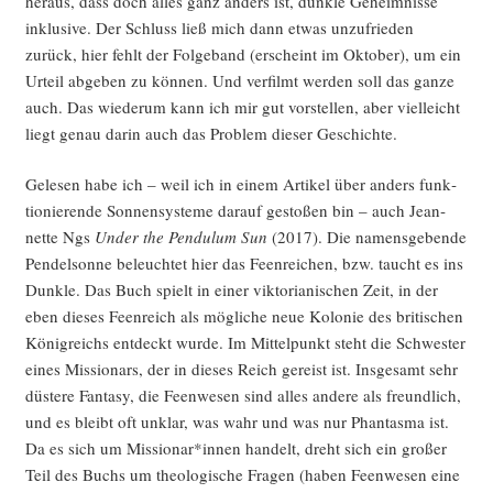
her­aus, dass doch alles ganz anders ist, dunk­le Geheim­nis­se
inklu­si­ve. Der Schluss ließ mich dann etwas unzu­frie­den
zurück, hier fehlt der Fol­ge­band (erscheint im Okto­ber), um ein
Urteil abge­ben zu kön­nen. Und ver­filmt wer­den soll das gan­ze
auch. Das wie­der­um kann ich mir gut vor­stel­len, aber viel­leicht
liegt genau dar­in auch das Pro­blem die­ser Geschichte.
Gele­sen habe ich – weil ich in einem Arti­kel über anders funk­
tio­nie­ren­de Son­nen­sys­te­me dar­auf gesto­ßen bin – auch Jean­
nette Ngs
Under the Pen­dulum Sun
(2017). Die namens­ge­ben­de
Pen­dels­on­ne beleuch­tet hier das Feen­rei­chen, bzw. taucht es ins
Dunk­le. Das Buch spielt in einer vik­to­ria­ni­schen Zeit, in der
eben die­ses Feen­reich als mög­li­che neue Kolo­nie des bri­ti­schen
König­reichs ent­deckt wur­de. Im Mit­tel­punkt steht die Schwes­ter
eines Mis­sio­nars, der in die­ses Reich gereist ist. Ins­ge­samt sehr
düs­te­re Fan­ta­sy, die Feen­we­sen sind alles ande­re als freund­lich,
und es bleibt oft unklar, was wahr und was nur Phan­tas­ma ist.
Da es sich um Missionar*innen han­delt, dreht sich ein gro­ßer
Teil des Buchs um theo­lo­gi­sche Fra­gen (haben Feen­we­sen eine