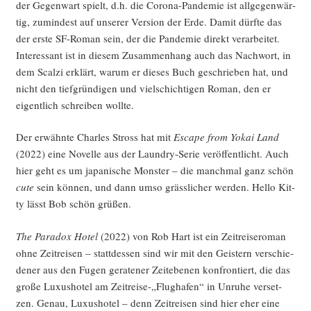
der Gegen­wart spielt, d.h. die Coro­na-Pan­de­mie ist all­ge­gen­wär­
tig, zumin­dest auf unse­rer Ver­si­on der Erde. Damit dürf­te das
der ers­te SF-Roman sein, der die Pan­de­mie direkt ver­ar­bei­tet.
Inter­es­sant ist in die­sem Zusam­men­hang auch das Nach­wort, in
dem Scal­zi erklärt, war­um er die­ses Buch geschrie­ben hat, und
nicht den tief­grün­di­gen und viel­schich­ti­gen Roman, den er
eigent­lich schrei­ben wollte.
Der erwähn­te Charles Stross hat mit
Escape from Yokai Land
(2022) eine Novel­le aus der Laun­dry-Serie ver­öf­fent­licht. Auch
hier geht es um japa­ni­sche Mons­ter – die manch­mal ganz schön
cute
sein kön­nen, und dann umso gräss­li­cher wer­den. Hel­lo Kit­
ty lässt Bob schön grüßen.
The Para­dox Hotel
(2022) von Rob Hart ist ein Zeit­rei­se­ro­man
ohne Zeit­rei­sen – statt­des­sen sind wir mit den Geis­tern ver­schie­
de­ner aus den Fugen gera­te­ner Zeit­ebe­nen kon­fron­tiert, die das
gro­ße Luxus­ho­tel am Zeitreise-„Flughafen“ in Unru­he ver­set­
zen. Genau, Luxus­ho­tel – denn Zeit­rei­sen sind hier eher eine