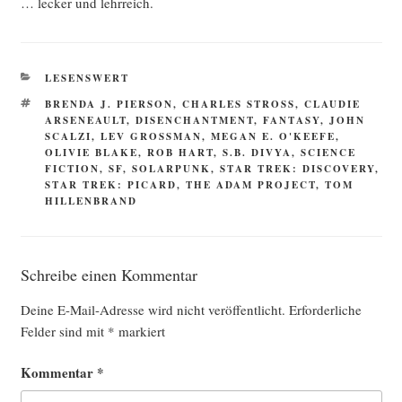
… lecker und lehrreich.
KATEGORIEN
LESENSWERT
SCHLAGWÖRTER
BRENDA J. PIERSON
,
CHARLES STROSS
,
CLAUDIE
ARSENEAULT
,
DISENCHANTMENT
,
FANTASY
,
JOHN
SCALZI
,
LEV GROSSMAN
,
MEGAN E. O'KEEFE
,
OLIVIE BLAKE
,
ROB HART
,
S.B. DIVYA
,
SCIENCE
FICTION
,
SF
,
SOLARPUNK
,
STAR TREK: DISCOVERY
,
STAR TREK: PICARD
,
THE ADAM PROJECT
,
TOM
HILLENBRAND
Schreibe einen Kommentar
Deine E-Mail-Adresse wird nicht veröffentlicht.
Erforderliche
Felder sind mit
*
markiert
Kommentar
*