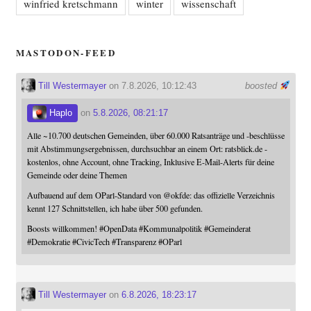
winfried kretschmann
winter
wissenschaft
MASTODON-FEED
Till Westermayer
on 7.8.2026, 10:12:43
boosted
Haplo
on
5.8.2026, 08:21:17
Alle ~10.700 deutschen Gemeinden, über 60.000 Ratsanträge und -beschlüsse
mit Abstimmungsergebnissen, durchsuchbar an einem Ort: ratsblick.de -
kostenlos, ohne Account, ohne Tracking, Inklusive E-Mail-Alerts für deine
Gemeinde oder deine Themen
Aufbauend auf dem OParl-Standard von
@
okfde
: das offizielle Verzeichnis
kennt 127 Schnittstellen, ich habe über 500 gefunden.
Boosts willkommen!
#
OpenData
#
Kommunalpolitik
#
Gemeinderat
#
Demokratie
#
CivicTech
#
Transparenz
#
OParl
Till Westermayer
on
6.8.2026, 18:23:17