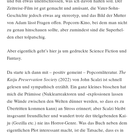
und bin etwas unent­schlos­sen, was ich davon hal­ten soll. Der
Zeit­rei­se-Film ist gut gemacht und amü­sant, die Vater-Sohn-
Geschich­te jedoch etwas arg ste­reo­typ, und das Bild der Mut­ter
von Adam lässt Fra­gen offen. Pop­corn-Kino, bei dem man nicht
zu genau hin­schau­en soll­te, aber zumin­dest sind die Super­hel­
den eher tolpatschig.
Aber eigent­lich geht’s hier ja um gedruck­te Sci­ence Fic­tion und
Fantasy.
Da star­te ich dann mit – posi­tiv gemeint – Pop­corn­li­te­ra­tur.
The
Kai­ju Pre­ser­va­ti­on Socie­ty
(2022) von John Scal­zi ist schnell
gele­sen und sym­pa­thisch erzählt. Ein ganz klei­nes biss­chen hat
mich die Prä­mis­se (Nukle­ar­re­ak­to­ren und ‑explo­sio­nen las­sen
die Wän­de zwi­schen den Wel­ten dün­ner wer­den, so dass es zu
Über­trit­ten kom­men kann) an Stross erin­nert; aber Scal­zi bleibt
ins­ge­samt freund­li­cher und wan­dert trotz der titel­ge­ben­den Kai­
ju (Gozil­la etc.) nie ins Hor­ror-Gen­re. Was das Buch neben dem
eigent­li­chen Plot inter­es­sant macht, ist die Tat­sa­che, dass es in