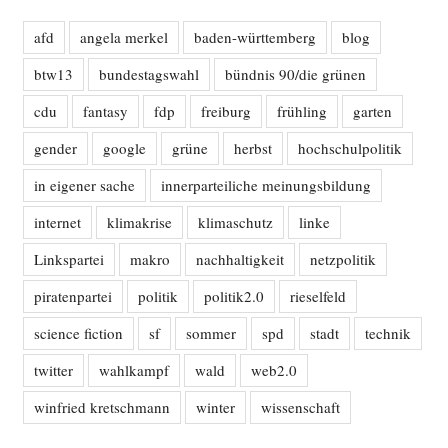
afd
angela merkel
baden-württemberg
blog
btw13
bundestagswahl
bündnis 90/die grünen
cdu
fantasy
fdp
freiburg
frühling
garten
gender
google
grüne
herbst
hochschulpolitik
in eigener sache
innerparteiliche meinungsbildung
internet
klimakrise
klimaschutz
linke
Linkspartei
makro
nachhaltigkeit
netzpolitik
piratenpartei
politik
politik2.0
rieselfeld
science fiction
sf
sommer
spd
stadt
technik
twitter
wahlkampf
wald
web2.0
winfried kretschmann
winter
wissenschaft