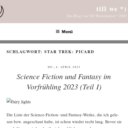
Zum
till we *)
Inhalt
Das Blog von Till Westermayer * 2002
springen
Menü
SCHLAGWORT:
STAR TREK: PICARD
VERÖFFENTLICHT
DO., 6. APRIL 2023
AM
Science Fiction und Fantasy im
Vorfrühling 2023 (Teil I)
Die Lis­te der Sci­ence-Fic­tion- und Fan­ta­sy-Wer­ke, die ich gele­
sen bzw. ange­schaut habe, ist schon wie­der recht lang. Bevor sie