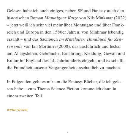
Gele­sen habe ich auch eini­ges, neben SF und Fan­ta­sy auch den
his­to­ri­schen Roman
Mon­tai­gnes Kat­ze
von Nils Mink­mar (2022)
– jetzt weiß ich sehr viel mehr über Mon­tai­gne und über Frank­
reich und Euro­pa in den 1580er Jah­ren, von Mink­mar leben­dig
erzählt – und das Sach­buch
Im Mit­tel­al­ter: Hand­buch für Zeit­
rei­sen­de
von Ian Mor­ti­mer (2008), das aus­führ­lich und les­bar
auf All­tags­le­ben, Gebräu­che, Ernäh­rung, Klei­dung, Gewalt und
Kul­tur im Eng­land des 14. Jahr­hun­derts ein­geht, und es schafft,
die Fremd­heit unse­rer Ver­gan­gen­heit anschau­lich zu machen.
In Fol­gen­den geht es mir um die Fan­ta­sy-Bücher, die ich gele­
sen habe – zum The­ma Sci­ence Fic­tion kom­me ich dann in
einem zwei­ten Teil.
„Sci­
weiterlesen
ence
Fic­
tion