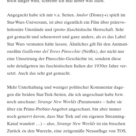
noch län­ger wird, schrei­be ich mal lie­ber was dazu.
Ange­guckt habe ich mir v.a. Seri­en.
Andor
(Dis­ney+) spielt im
Star-Wars-Uni­ver­sum, ist aber eigent­lich ein Film über prä­re­vo­
lu­tio­nä­re Umstän­de und (proto-)faschistische Herr­schaft. Sehr
gut gemacht und sehens­wert und ganz anders, als es das Label
Star Wars ver­mu­ten hät­te las­sen. Ähn­li­ches gilt für den Ani­ma­ti­
ons­film
Guil­ler­mo del Toros Pinoc­chio
(Net­flix), der nicht nur
eine Umset­zung der Pinoc­chio-Geschich­te ist, son­dern die­se
sehr detail­ge­treu ins faschis­ti­schen Ita­li­en der 1930er Jah­re ver­
setzt. Auch das sehr gut gemacht.
Mehr Unter­hal­tung und weni­ger poli­ti­scher Kom­men­tar dage­
gen die bei­den Star-Trek-Seri­en, die ich ange­schaut habe bzw.
noch anschaue:
Stran­ge New Worlds
(Para­mount+ – habe sie
über ein Prime-Pro­bier-Ange­bot ange­schaut, bin aber immer
noch genervt davon, dass Star Trek auf ein eige­nen Strea­ming-
Kanal wan­dert …) – also,
Stran­ge New Worlds
ist ein biss­chen
Zurück zu den Wur­zeln, eine zeit­ge­mä­ße Neu­auf­la­ge von TOS,