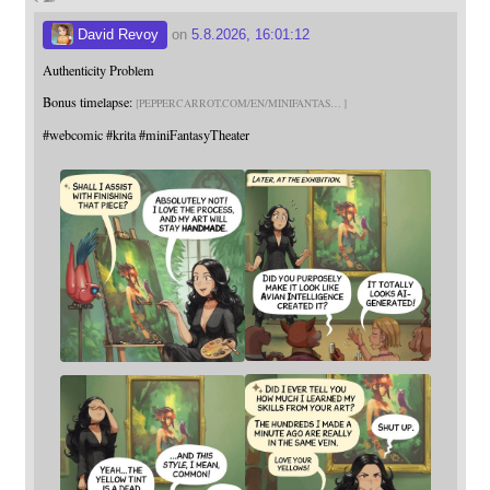
David Revoy
on
5.8.2026, 16:01:12
Authenticity Problem
Bonus timelapse:
PEPPERCARROT.COM/EN/MINIFANTAS
#
webcomic
#
krita
#
miniFantasyTheater