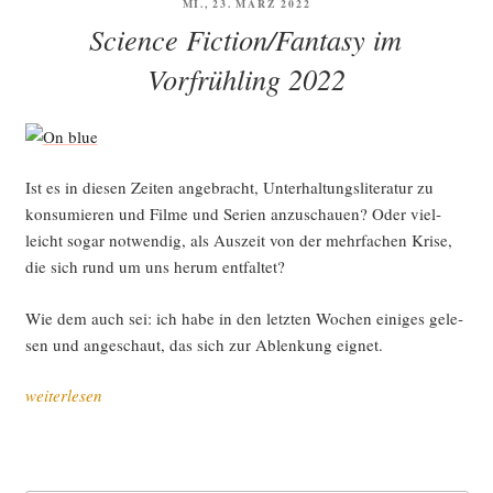
VERÖFFENTLICHT
MI., 23. MÄRZ 2022
und
AM
Science Fiction/Fantasy im
Fan­
ta­
Vorfrühling 2022
sy
im
Vor­
früh­
Ist es in die­sen Zei­ten ange­bracht, Unter­hal­tungs­li­te­ra­tur zu
ling
kon­su­mie­ren und Fil­me und Seri­en anzu­schau­en? Oder viel­
2023
leicht sogar not­wen­dig, als Aus­zeit von der mehr­fa­chen Kri­se,
(Teil I)“
die sich rund um uns her­um entfaltet?
Wie dem auch sei: ich habe in den letz­ten Wochen eini­ges gele­
sen und ange­schaut, das sich zur Ablen­kung eignet.
„Sci­
weiterlesen
ence
Fiction/Fantasy
im