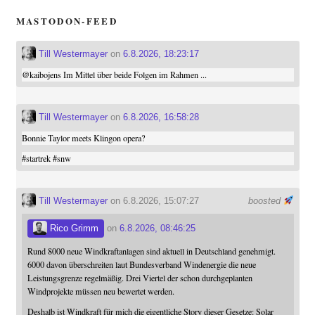
MASTODON-FEED
Till Westermayer
on
6.8.2026, 18:23:17
@
kaibojens
Im Mittel über beide Folgen im Rahmen ...
Till Westermayer
on
6.8.2026, 16:58:28
Bonnie Taylor meets Klingon opera?
#
startrek
#
snw
Till Westermayer
on 6.8.2026, 15:07:27
boosted
Rico Grimm
on
6.8.2026, 08:46:25
Rund 8000 neue Windkraftanlagen sind aktuell in Deutschland genehmigt.
6000 davon überschreiten laut Bundesverband Windenergie die neue
Leistungsgrenze regelmäßig. Drei Viertel der schon durchgeplanten
Windprojekte müssen neu bewertet werden.
Deshalb ist Windkraft für mich die eigentliche Story dieser Gesetze: Solar