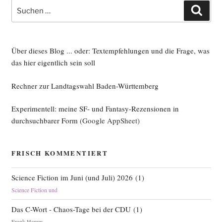
Vor­
Suche
Such
früh­
nach:
ling
2022“
Über dieses Blog ... oder: Textempfehlungen und die Frage, was
das hier eigentlich sein soll
Rechner zur Landtagswahl Baden-Württemberg
Experimentell: meine SF- und Fantasy-Rezensionen in
durchsuchbarer Form
(Google AppSheet)
FRISCH KOMMENTIERT
Science Fiction im Juni (und Juli) 2026
(
1
)
Science Fiction und
Das C-Wort - Chaos-Tage bei der CDU
(
1
)
Frank Hamm