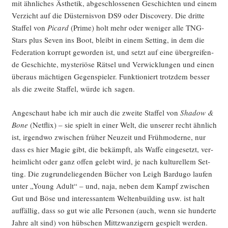
mit ähn­li­ches Ästhe­tik, abge­schlos­se­nen Geschich­ten und einem
Ver­zicht auf die Düs­ter­nis­von DS9 oder Dis­co­very. Die drit­te
Staf­fel von
Picard
(Prime) holt mehr oder weni­ger alle TNG-
Stars plus Seven ins Boot, bleibt in einem Set­ting, in dem die
Fede­ra­ti­on kor­rupt gewor­den ist, und setzt auf eine über­grei­fen­
de Geschich­te, mys­te­riö­se Rät­sel und Ver­wick­lun­gen und einen
über­aus mäch­ti­gen Gegen­spie­ler. Funk­tio­niert trotz­dem bes­ser
als die zwei­te Staf­fel, wür­de ich sagen.
Ange­schaut habe ich mir auch die zwei­te Staf­fel von
Shadow &
Bone
(Net­flix) – sie spielt in einer Welt, die unse­rer recht ähn­lich
ist, irgend­wo zwi­schen frü­her Neu­zeit und Früh­mo­der­ne, nur
dass es hier Magie gibt, die bekämpft, als Waf­fe ein­ge­setzt, ver­
heim­licht oder ganz offen gelebt wird, je nach kul­tu­rel­lem Set­
ting. Die zugrun­de­lie­gen­den Bücher von Leigh Bard­u­go lau­fen
unter „Young Adult“ – und, naja, neben dem Kampf zwi­schen
Gut und Böse und inter­es­san­tem Wel­ten­buil­ding usw. ist halt
auf­fäl­lig, dass so gut wie alle Per­so­nen (auch, wenn sie hun­der­te
Jah­re alt sind) von hüb­schen Mitt­zwan­zi­gern gespielt werden.