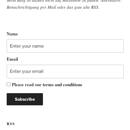
Mein Blog ist aktu­ell nicht auf Mast­o­don zu fin­den. Alter­na­ti­ve:
Benach­rich­ti­gung per Mail oder das gute alte
RSS
.
Name
Email
Please read our
terms and conditions
RSS