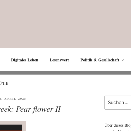
Digitales Leben
Lesenswert
Politik & Gesellschaft
ÜTE
Suche
FFENTLICHT
8. APRIL 2025
nach:
eek: Pear flower II
Über dieses Blo