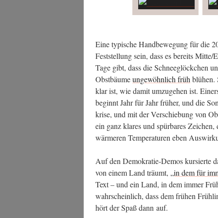
Eine typi­sche Hand­be­we­gung für die 202
Fest­stel­lung sein, dass es bereits Mitte/
Tage gibt, dass die Schnee­glöck­chen und
Obst­bäu­me
unge­wöhn­lich früh
blü­hen. 
klar ist, wie damit umzu­ge­hen ist. Einer­se
beginnt Jahr für Jahr frü­her, und die Son
kri­se, und mit der Ver­schie­bung von Obs
ein ganz kla­res und spür­ba­res Zei­chen,
wär­me­ren Tem­pe­ra­tu­ren eben Aus­wir­k
Auf den Demo­kra­tie-Demos kur­sier­te da
von einem Land träumt,
„in dem für imm
Text – und ein Land, in dem immer Früh­li
wahr­schein­lich, dass dem frü­hen Früh­l
hört der Spaß dann auf.