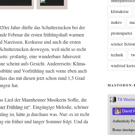
innerparteili
klimakrise
makro
nac
0er Jah­re dürf­te das Schul­ter­zu­cken bei der
piratenpartei
Ende Febru­ar die ers­ten früh­lings­haft war­men
 Nar­zis­sen, Kro­kus­se und auch die ers­ten
science fictio
Schul­ter­zu­cken des­we­gen, weil nicht so recht
technik
tw
its: groß­ar­tig, eine wun­der­ba­re Jah­res­zeit
­ne scheint aufs Gesicht. Ande­rer­seits: Kli­ma­
winfried kre
t­blü­te und Vor­früh­ling nach vor­ne eben auch
 dass das mit die­sen jetzt schon rund 1,5 Grad
un­gen hat.
MASTODON-
s Lied der Mann­hei­mer Musi­ke­rin Sof­fie, die
Till West
er Früh­ling ist“
. Ein­gän­gi­ge Melo­die, schö­ner
David 
ng ist, hät­te ja durch­aus was. Nur: es ist recht
ing ein frü­her und lan­ger Som­mer folgt. Und da
Authenticity P
Bonus timelaps