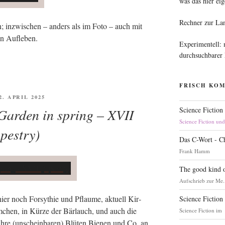
was das hier eig
Rechner zur La
gen; inzwi­schen – anders als im Foto – auch mit
ein Aufleben.
Experimentell:
durchsuchbarer
FRISCH KO
FFENTLICHT
2. APRIL 2025
Garden in spring – XVII
Science Fiction
Science Fiction un
apestry)
Das C-Wort - C
Frank Hamm
The good kind o
Aufschrieb zur Me.
ier noch For­sy­thie und Pflau­me, aktu­ell Kir­
Science Fiction
üm­chen, in Kür­ze der Bär­lauch, und auch die
Science Fiction im
n ihre (unschein­ba­ren) Blü­ten Bie­nen und Co. an.