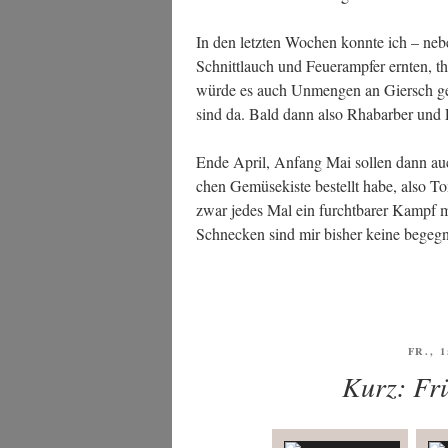
In den letz­ten Wochen konn­te ich – ne
Schnitt­lauch und Feu­er­amp­fer ern­ten,
wür­de es auch Unmen­gen an Giersch ge
sind da. Bald dann also Rha­bar­ber und
Ende April, Anfang Mai sol­len dann auch
chen Gemü­se­kis­te bestellt habe, also To
zwar jedes Mal ein furcht­ba­rer Kampf m
Schne­cken sind mir bis­her kei­ne begeg­n
VERÖ
FR., 
AM
Kurz: Frü