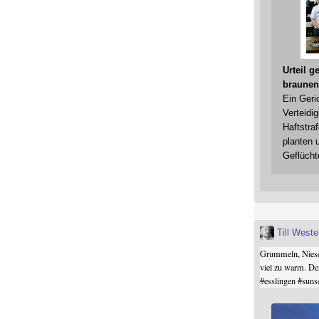
Urteil 
braunen
Ein Geri
Verteidi
Haftstraf
planten 
Geflücht
Till West
Grummeln, Niesel
viel zu warm. De
#
esslingen
#
suns