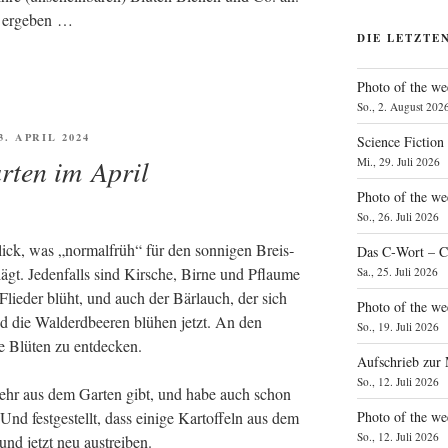
ter ergeben …
DIE LETZTE
Photo of the we
So., 2. August 202
FFENTLICHT
3. APRIL 2024
Science Fiction
rten im April
Mi., 29. Juli 2026
Photo of the we
So., 26. Juli 2026
blick, was „nor­mal­früh“ für den son­ni­gen Breis­
Das C‑Wort – C
gt. Jeden­falls sind Kir­sche, Bir­ne und Pflau­me
Sa., 25. Juli 2026
Flie­der blüht, und auch der Bär­lauch, der sich
Photo of the we
und die Wald­erd­bee­ren blü­hen jetzt. An den
So., 19. Juli 2026
­te Blü­ten zu entdecken.
Aufschrieb zur
So., 12. Juli 2026
mehr aus dem Gar­ten gibt, und habe auch schon
Photo of the w
Und fest­ge­stellt, dass eini­ge Kar­tof­feln aus dem
So., 12. Juli 2026
n und jetzt neu austreiben.