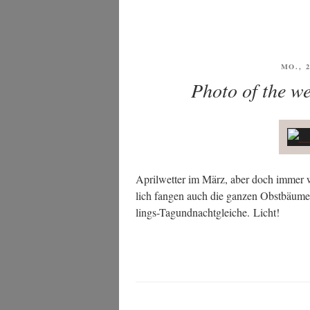
VERÖ
MO., 
AM
Photo of the w
April­wet­ter im März, aber doch immer wi
lich fan­gen auch die gan­zen Obst­bäu­m
lings-Tag­und­nacht­glei­che. Licht!