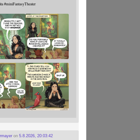
ita
#
miniFantasyTheater
ermayer
on
5.8.2026, 20:03:42