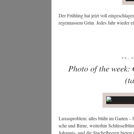
Der Früh­ling hat jetzt voll ein­ge­schla­
regen­nas­sem Grün. Jedes Jahr wie­der 
VERÖ
SA., 1
AM
Photo of the week: 
(t
Luxus­pro­blem: alles blüht im Gar­ten – h
sche und Bir­ne, wei­ter­hin Schlüs­sel­bl
Johan­nis- und die Sta­chel­bee­ren bie­te