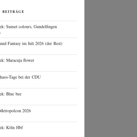
N BEITRÄGE
ek: Sunset colours, Gundelfingen
6
 und Fantasy im Juli 2026 (der Rest)
ek: Maracuja flower
haos-Tage bei der CDU
ek: Blue bee
 Metropolcon 2026
eek: Köln Hbf