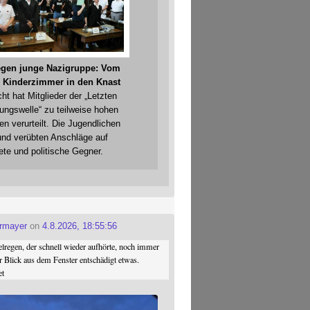
gegen junge Nazigruppe: Vom
 Kinderzimmer in den Knast
cht hat Mitglieder der „Letzten
gungswelle“ zu teilweise hohen
en verurteilt. Die Jugendlichen
und verübten Anschläge auf
ete und politische Gegner.
ermayer
on
4.8.2026, 18:55:56
regen, der schnell wieder aufhörte, noch immer
r Blick aus dem Fenster entschädigt etwas.
et