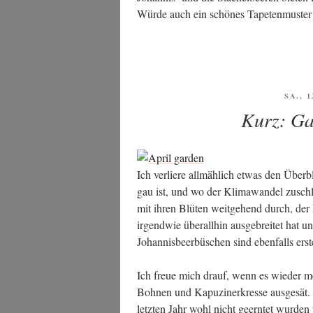
Wür­de auch ein schö­nes Tape­ten­mus­
VERÖ
SA., 1
AM
Kurz: Ga
Ich ver­lie­re all­mäh­lich etwas den Über­
gau ist, und wo der Kli­ma­wan­del zuschlä
mit ihren Blü­ten weit­ge­hend durch, der 
irgend­wie über­all­hin aus­ge­brei­tet hat 
Johan­nis­beer­bü­schen sind eben­falls ers
Ich freue mich drauf, wenn es wie­der 
Boh­nen und Kapu­zi­ner­kres­se aus­ge­sät. 
letz­ten Jahr wohl nicht geern­tet wur­de