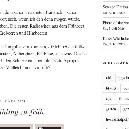
Science Fiction
ben dem schon erwähn­ten Bär­lauch – schon
Do., 9. Juli 2026
 theo­re­tisch, wenn ich den denn mögen wür­de,
Photo of the we
ben. Die ers­ten Radies­chen aus dem Früh­beet
So., 5. Juli 2026
 Erd­bee­ren und Himbeeren.
Kurz: Wie halte
Do., 2. Juli 2026
 Jung­pflan­zen kom­men, die ich bei der ört­li­
ma­ten, Auber­gi­nen, Kür­bis­se, all sowas. Das ist
it den Schne­cken, aber lohnt sich. Apro­pos:
SCHLAGWÖR
et. Viel­leicht noch zu früh?
afd
angel
btw13
bu
cdu
fanta
FFENTLICHT
15. MÄRZ 2024
hling zu früh
garten
ge
hochschulpoli