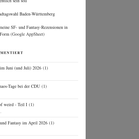
entlich sein soll
ndtagswahl Baden-Württemberg
 meine SF- und Fantasy-Rezensionen in
 Form
(Google AppSheet)
MMENTIERT
 im Juni (und Juli) 2026
(
1
)
d
haos-Tage bei der CDU
(
1
)
f weird - Teil I
(
1
)
..
 und Fantasy im April 2026
(
1
)