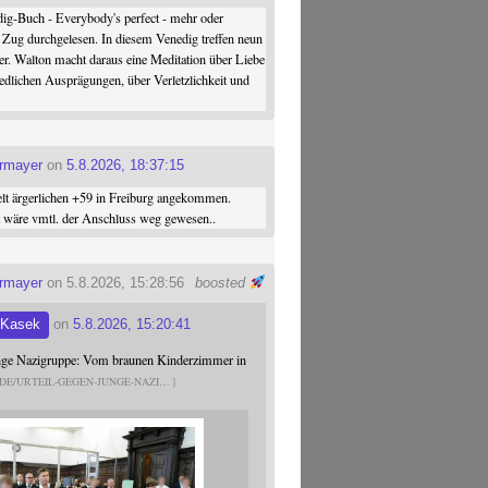
ig-Buch - Everybody's perfect - mehr oder
 Zug durchgelesen. In diesem Venedig treffen neun
er. Walton macht daraus eine Meditation über Liebe
iedlichen Ausprägungen, über Verletzlichkeit und
ermayer
on
5.8.2026, 18:37:15
elt ärgerlichen +59 in Freiburg angekommen.
st wäre vmtl. der Anschluss weg gewesen..
ermayer
on 5.8.2026, 15:28:56
boosted
 Kasek
on
5.8.2026, 15:20:41
unge Nazigruppe: Vom braunen Kinderzimmer in
.DE/URTEIL-GEGEN-JUNGE-NAZI