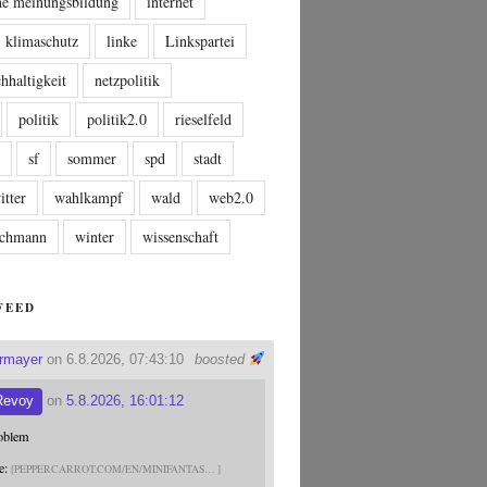
che meinungsbildung
internet
klimaschutz
linke
Linkspartei
hhaltigkeit
netzpolitik
politik
politik2.0
rieselfeld
n
sf
sommer
spd
stadt
itter
wahlkampf
wald
web2.0
tschmann
winter
wissenschaft
FEED
ermayer
on 6.8.2026, 07:43:10
boosted
Revoy
on
5.8.2026, 16:01:12
roblem
e:
PEPPERCARROT.COM/EN/MINIFANTAS