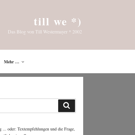
till we *)
Das Blog von Till Westermayer * 2002
Mehr …
Suchen
g ... oder: Textempfehlungen und die Frage,