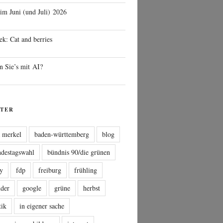
 im Juni (und Juli) 2026
ek: Cat and berries
n Sie’s mit AI?
TER
a merkel
baden-württemberg
blog
ndestagswahl
bündnis 90/die grünen
sy
fdp
freiburg
frühling
nder
google
grüne
herbst
tik
in eigener sache