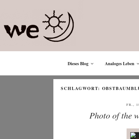
Zum
Inhalt
springen
Dieses Blog
Analoges Leben
SCHLAGWORT:
OBSTBAUMBL
VERÖ
FR., 1
AM
Photo of the w