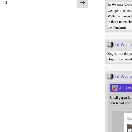
Nächste
ite
2
Jo Waltons Vened
Seite
weniger in einem
Welten aufeinand
in ihren untersch
die Pandemie.
Till West
Zug ist mit dopp
Bright side: son
Till West
Jürgen
Urteil gegen j
den Knast
TAZ