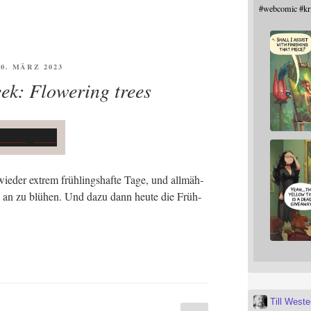
#
webcomic
#
kr
FFENTLICHT
20. MÄRZ 2023
eek: Flowering trees
e­der extrem früh­lings­haf­te Tage, und all­mäh­
e an zu blü­hen. Und dazu dann heu­te die Früh­
Till West
Seite