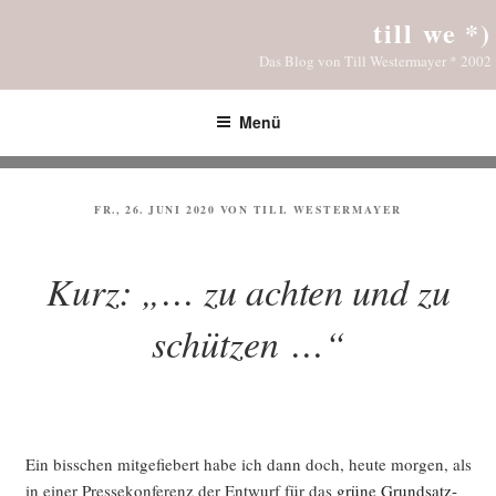
Zum
till we *)
Inhalt
Das Blog von Till Westermayer * 2002
springen
Menü
VERÖFFENTLICHT
FR., 26. JUNI 2020
VON
TILL WESTERMAYER
AM
Kurz: „… zu achten und zu
schützen …“
Ein biss­chen mit­ge­fie­bert habe ich dann doch, heu­te mor­gen, als
in einer Pres­se­kon­fe­renz der Ent­wurf für das
grü­ne Grund­satz­