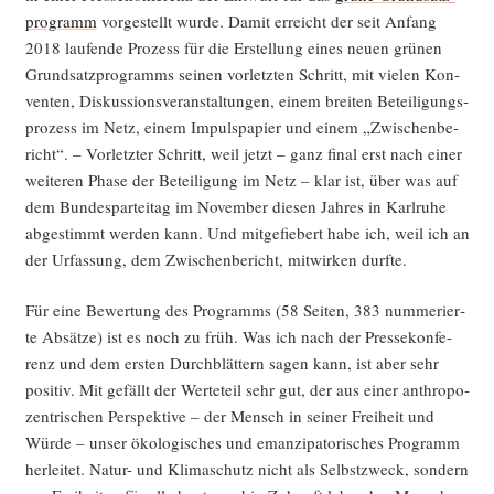
pro­gramm
vor­ge­stellt wur­de. Damit erreicht der seit Anfang
2018 lau­fen­de Pro­zess für die Erstel­lung eines neu­en grü­nen
Grund­satz­pro­gramms sei­nen vor­letz­ten Schritt, mit vie­len Kon­
ven­ten, Dis­kus­si­ons­ver­an­stal­tun­gen, einem brei­ten Betei­li­gungs­
pro­zess im Netz, einem Impuls­pa­pier und einem „Zwi­schen­be­
richt“. – Vor­letz­ter Schritt, weil jetzt – ganz final erst nach einer
wei­te­ren Pha­se der Betei­li­gung im Netz – klar ist, über was auf
dem Bun­des­par­tei­tag im Novem­ber die­sen Jah­res in Karl­ru­he
abge­stimmt wer­den kann. Und mit­ge­fie­bert habe ich, weil ich an
der Urfas­sung, dem Zwi­schen­be­richt, mit­wir­ken durfte.
Für eine Bewer­tung des Pro­gramms (58 Sei­ten, 383 num­me­rier­
te Absät­ze) ist es noch zu früh. Was ich nach der Pres­se­kon­fe­
renz und dem ers­ten Durch­blät­tern sagen kann, ist aber sehr
posi­tiv. Mit gefällt der Wer­te­teil sehr gut, der aus einer anthro­po­
zen­tri­schen Per­spek­ti­ve – der Mensch in sei­ner Frei­heit und
Wür­de – unser öko­lo­gi­sches und eman­zi­pa­to­ri­sches Pro­gramm
her­lei­tet. Natur- und Kli­ma­schutz nicht als Selbst­zweck, son­dern