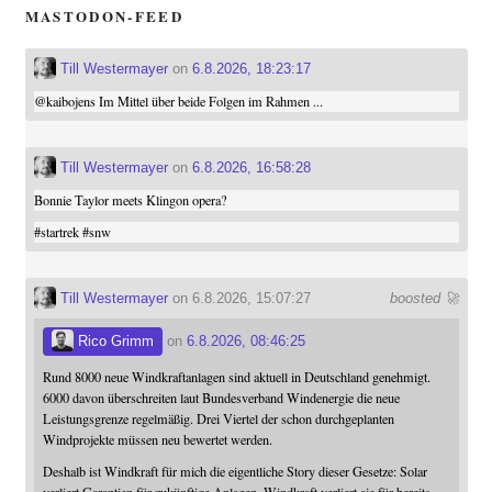
MASTODON-FEED
Till Westermayer
on
6.8.2026, 18:23:17
@
kaibojens
Im Mittel über beide Folgen im Rahmen ...
Till Westermayer
on
6.8.2026, 16:58:28
Bonnie Taylor meets Klingon opera?
#
startrek
#
snw
Till Westermayer
on 6.8.2026, 15:07:27
boosted 🚀
Rico Grimm
on
6.8.2026, 08:46:25
Rund 8000 neue Windkraftanlagen sind aktuell in Deutschland genehmigt.
6000 davon überschreiten laut Bundesverband Windenergie die neue
Leistungsgrenze regelmäßig. Drei Viertel der schon durchgeplanten
Windprojekte müssen neu bewertet werden.
Deshalb ist Windkraft für mich die eigentliche Story dieser Gesetze: Solar
verliert Garantien für zukünftige Anlagen. Windkraft verliert sie für bereits