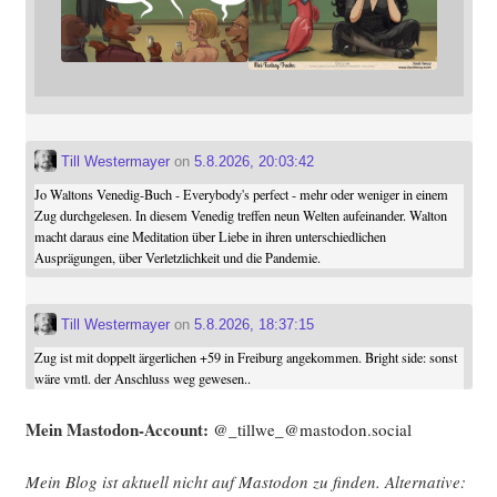
Till Westermayer
on
5.8.2026, 20:03:42
Jo Waltons Venedig-Buch - Everybody's perfect - mehr oder weniger in einem
Zug durchgelesen. In diesem Venedig treffen neun Welten aufeinander. Walton
macht daraus eine Meditation über Liebe in ihren unterschiedlichen
Ausprägungen, über Verletzlichkeit und die Pandemie.
Till Westermayer
on
5.8.2026, 18:37:15
Zug ist mit doppelt ärgerlichen +59 in Freiburg angekommen. Bright side: sonst
wäre vmtl. der Anschluss weg gewesen..
Mein Mast­o­don-Account:
@_tillwe_@mastodon.social
Mein Blog ist aktu­ell nicht auf Mast­o­don zu fin­den. Alter­na­ti­ve: