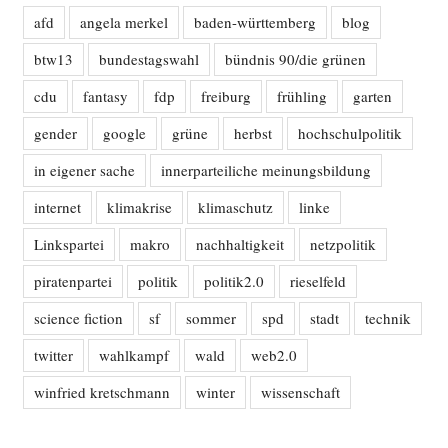
afd
angela merkel
baden-württemberg
blog
btw13
bundestagswahl
bündnis 90/die grünen
cdu
fantasy
fdp
freiburg
frühling
garten
gender
google
grüne
herbst
hochschulpolitik
in eigener sache
innerparteiliche meinungsbildung
internet
klimakrise
klimaschutz
linke
Linkspartei
makro
nachhaltigkeit
netzpolitik
piratenpartei
politik
politik2.0
rieselfeld
science fiction
sf
sommer
spd
stadt
technik
twitter
wahlkampf
wald
web2.0
winfried kretschmann
winter
wissenschaft