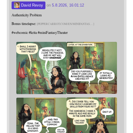
David Revoy
on
5.8.2026, 16:01:12
Authenticity Problem
Bonus timelapse:
PEPPERCARROT.COM/EN/MINIFANTAS
#
webcomic
#
krita
#
miniFantasyTheater