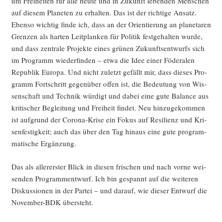
um Frei­hei­ten für alle heu­te und in Zukunft leben­den Men­schen
auf die­sem Pla­ne­ten zu erhal­ten. Das ist der rich­ti­ge Ansatz.
Eben­so wich­tig fin­de ich, dass an der Ori­en­tie­rung an pla­ne­ta­ren
Gren­zen als har­ten Leit­plan­ken für Poli­tik fest­ge­hal­ten wur­de,
und dass zen­tra­le Pro­jek­te eines grü­nen Zukunfts­ent­wurfs sich
im Pro­gramm wie­der­fin­den – etwa die Idee einer Föde­ra­len
Repu­blik Euro­pa. Und nicht zuletzt gefällt mir, dass die­ses Pro­
gramm Fort­schritt gegen­über offen ist, die Bedeu­tung von Wis­
sen­schaft und Tech­nik wür­digt und dabei eine gute Balan­ce aus
kri­ti­scher Beglei­tung und Frei­heit fin­det. Neu hin­zu­ge­kom­men
ist auf­grund der Coro­na-Kri­se ein Fokus auf Resi­li­enz und Kri­
sen­fes­tig­keit; auch das über den Tag hin­aus eine gute pro­gram­
ma­ti­sche Ergänzung.
Das als aller­ers­ter Blick in die­sen fri­schen und nach vor­ne wei­
sen­den Pro­gramm­ent­wurf. Ich bin gespannt auf die wei­te­ren
Dis­kus­sio­nen in der Par­tei – und dar­auf, wie die­ser Ent­wurf die
Novem­ber-BDK übersteht.