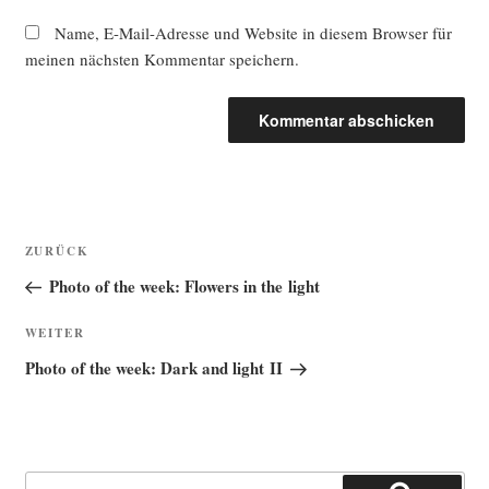
Name, E-Mail-Adresse und Website in diesem Browser für
meinen nächsten Kommentar speichern.
Beitragsnavigation
Vorheriger
ZURÜCK
Beitrag
Photo of the week: Flowers in the light
Nächster
WEITER
Beitrag
Photo of the week: Dark and light II
Suche