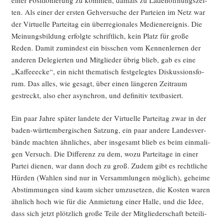
ten. Als einer der ers­ten Geh­ver­su­che der Par­tei­en im Netz war
der Vir­tu­el­le Par­tei­tag ein über­re­gio­na­les Medi­en­er­eig­nis. Die
Mei­nungs­bil­dung erfolg­te schrift­lich, kein Platz für gro­ße
Reden. Damit zumin­dest ein biss­chen vom Ken­nen­ler­nen der
ande­ren Dele­gier­ten und Mit­glie­der übrig blieb, gab es eine
„Kaf­fee­ecke“, ein nicht the­ma­tisch fest­ge­leg­tes Dis­kus­si­ons­fo­
rum. Das alles, wie gesagt, über einen län­ge­ren Zeit­raum
gestreckt, also eher asyn­chron, und defi­ni­tiv textbasiert.
Ein paar Jah­re spä­ter lan­de­te der Vir­tu­el­le Par­tei­tag zwar in der
baden-würt­tem­ber­gi­schen Sat­zung, ein paar ande­re Lan­des­ver­
bän­de mach­ten ähn­li­ches, aber ins­ge­samt blieb es beim ein­ma­li­
gen Ver­such. Die Dif­fe­renz zu dem, wozu Par­tei­ta­ge in einer
Par­tei die­nen, war dann doch zu groß. Zudem gibt es recht­li­che
Hür­den (Wah­len sind nur in Ver­samm­lun­gen mög­lich), gehei­me
Abstim­mun­gen sind kaum sicher umzu­set­zen, die Kos­ten waren
ähn­lich hoch wie für die Anmie­tung einer Hal­le, und die Idee,
dass sich jetzt plötz­lich gro­ße Tei­le der Mit­glie­der­schaft betei­li­