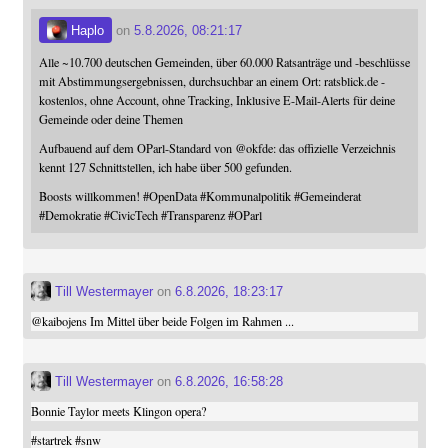
Haplo
on
5.8.2026, 08:21:17
Alle ~10.700 deutschen Gemeinden, über 60.000 Ratsanträge und -beschlüsse
mit Abstimmungsergebnissen, durchsuchbar an einem Ort: ratsblick.de -
kostenlos, ohne Account, ohne Tracking, Inklusive E-Mail-Alerts für deine
Gemeinde oder deine Themen
Aufbauend auf dem OParl-Standard von
@
okfde
: das offizielle Verzeichnis
kennt 127 Schnittstellen, ich habe über 500 gefunden.
Boosts willkommen!
#
OpenData
#
Kommunalpolitik
#
Gemeinderat
#
Demokratie
#
CivicTech
#
Transparenz
#
OParl
Till Westermayer
on
6.8.2026, 18:23:17
@
kaibojens
Im Mittel über beide Folgen im Rahmen ...
Till Westermayer
on
6.8.2026, 16:58:28
Bonnie Taylor meets Klingon opera?
#
startrek
#
snw