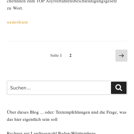
chefIn­nen zum TOP Asyl­ver­fah­rens­be­schleu­ni­gungs­ge­setz
zu Wort.
„Grü­
weiterlesen
ne:
Zer­
reiß­
pro­
Seitennummerierung
Näch
Seite
Seite
1
2
be
Seite
der
–
Beiträge
Zeit
für
Suche
Zusam­
Such
nach:
men­
halt“
Über dieses Blog ... oder: Textempfehlungen und die Frage, was
das hier eigentlich sein soll
Rechner zur Landtagswahl Baden-Württemberg