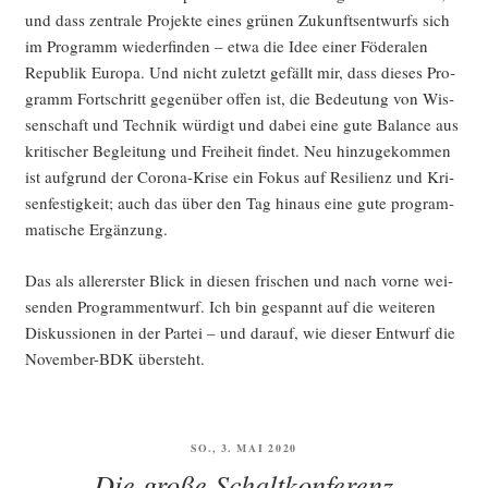
und dass zen­tra­le Pro­jek­te eines grü­nen Zukunfts­ent­wurfs sich
im Pro­gramm wie­der­fin­den – etwa die Idee einer Föde­ra­len
Repu­blik Euro­pa. Und nicht zuletzt gefällt mir, dass die­ses Pro­
gramm Fort­schritt gegen­über offen ist, die Bedeu­tung von Wis­
sen­schaft und Tech­nik wür­digt und dabei eine gute Balan­ce aus
kri­ti­scher Beglei­tung und Frei­heit fin­det. Neu hin­zu­ge­kom­men
ist auf­grund der Coro­na-Kri­se ein Fokus auf Resi­li­enz und Kri­
sen­fes­tig­keit; auch das über den Tag hin­aus eine gute pro­gram­
ma­ti­sche Ergänzung.
Das als aller­ers­ter Blick in die­sen fri­schen und nach vor­ne wei­
sen­den Pro­gramm­ent­wurf. Ich bin gespannt auf die wei­te­ren
Dis­kus­sio­nen in der Par­tei – und dar­auf, wie die­ser Ent­wurf die
Novem­ber-BDK übersteht.
VERÖFFENTLICHT
SO., 3. MAI 2020
AM
Die große Schaltkonferenz