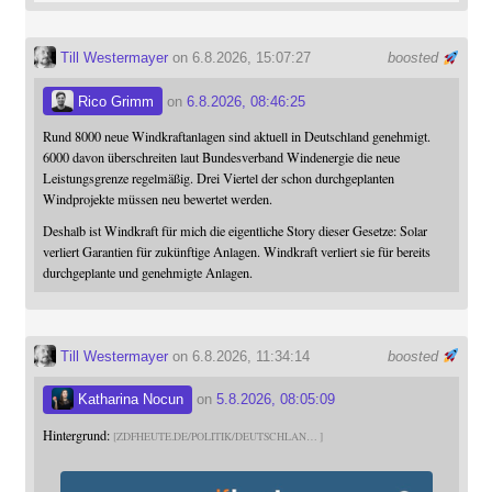
Till Westermayer
on 6.8.2026, 15:07:27
boosted
Rico Grimm
on
6.8.2026, 08:46:25
Rund 8000 neue Windkraftanlagen sind aktuell in Deutschland genehmigt.
6000 davon überschreiten laut Bundesverband Windenergie die neue
Leistungsgrenze regelmäßig. Drei Viertel der schon durchgeplanten
Windprojekte müssen neu bewertet werden.
Deshalb ist Windkraft für mich die eigentliche Story dieser Gesetze: Solar
verliert Garantien für zukünftige Anlagen. Windkraft verliert sie für bereits
durchgeplante und genehmigte Anlagen.
Till Westermayer
on 6.8.2026, 11:34:14
boosted
Katharina Nocun
on
5.8.2026, 08:05:09
Hintergrund:
ZDFHEUTE.DE/POLITIK/DEUTSCHLAN