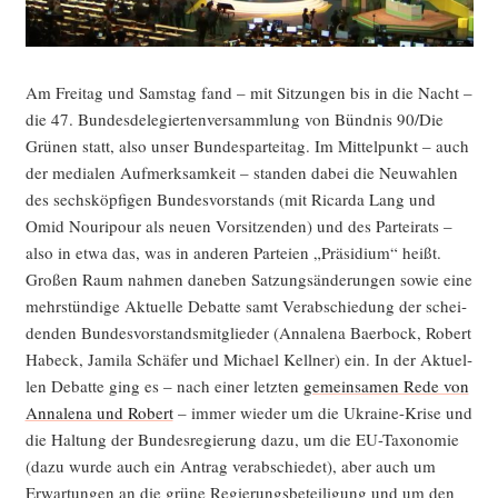
Am Frei­tag und Sams­tag fand – mit Sit­zun­gen bis in die Nacht –
die 47. Bun­des­de­le­gier­ten­ver­samm­lung von Bünd­nis 90/Die
Grü­nen statt, also unser Bun­des­par­tei­tag. Im Mit­tel­punkt – auch
der media­len Auf­merk­sam­keit – stan­den dabei die Neu­wah­len
des sechs­köp­fi­gen Bun­des­vor­stands (mit Ricar­da Lang und
Omid Nou­ri­pour als neu­en Vor­sit­zen­den) und des Par­tei­rats –
also in etwa das, was in ande­ren Par­tei­en „Prä­si­di­um“ heißt.
Gro­ßen Raum nah­men dane­ben Sat­zungs­än­de­run­gen sowie eine
mehr­stün­di­ge Aktu­el­le Debat­te samt Ver­ab­schie­dung der schei­
den­den Bun­des­vor­stands­mit­glie­der (Anna­le­na Baer­bock, Robert
Habeck, Jami­la Schä­fer und Micha­el Kell­ner) ein. In der Aktu­el­
len Debat­te ging es – nach einer letz­ten
gemein­sa­men Rede von
Anna­le­na und Robert
– immer wie­der um die Ukrai­ne-Kri­se und
die Hal­tung der Bun­des­re­gie­rung dazu, um die EU-Taxo­no­mie
(dazu wur­de auch ein Antrag ver­ab­schie­det), aber auch um
Erwar­tun­gen an die grü­ne Regie­rungs­be­tei­li­gung und um den