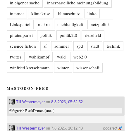
in eigener sache
innerparteiliche meinungsbildung
internet
klimakrise
klimaschutz
linke
Linkspartei
makro
nachhaltigkeit
netzpolitik
piratenpartei
politik
politik2.0
rieselfeld
science fiction
sf
sommer
spd
stadt
technik
twitter
wahlkampf
wald
web2.0
winfried kretschmann
winter
wissenschaft
MASTODON-FEED
Till Westermayer
on
8.8.2026, 05:52:52
@
fugueish
BlackDemon (small).
Till Westermayer
on 7.8.2026, 10:12:43
boosted