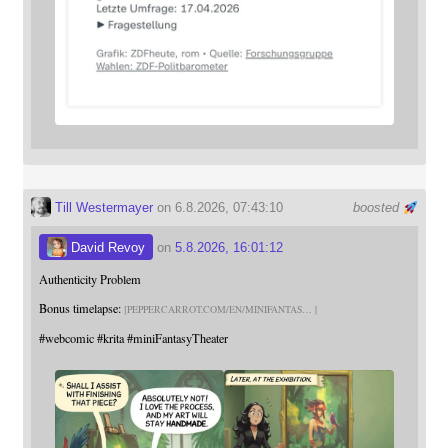
Till Westermayer
on 6.8.2026, 07:43:10
boosted
David Revoy
on
5.8.2026, 16:01:12
Authenticity Problem
Bonus timelapse:
PEPPERCARROT.COM/EN/MINIFANTAS
#
webcomic
#
krita
#
miniFantasyTheater