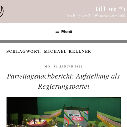
Zum
till we *)
Inhalt
Das Blog von Till Westermayer * 2002
springen
Menü
SCHLAGWORT:
MICHAEL KELLNER
VERÖFFENTLICHT
MO., 31. JANUAR 2022
AM
Parteitagsnachbericht: Aufstellung als
Regierungspartei