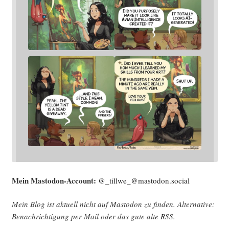
Mein Mast­o­don-Account:
@_tillwe_@mastodon.social
Mein Blog ist aktu­ell nicht auf Mast­o­don zu fin­den. Alter­na­ti­ve:
Benach­rich­ti­gung per Mail oder das gute alte
RSS
.