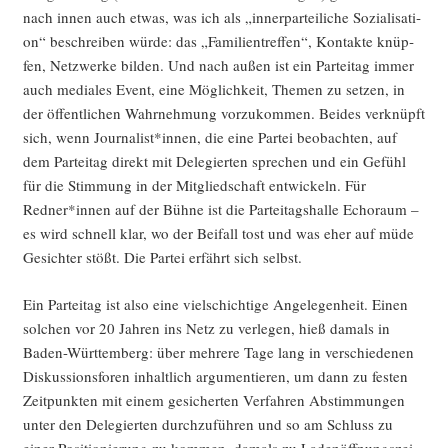
nach innen auch etwas, was ich als „inner­par­tei­li­che Sozia­li­sa­ti­
on“ beschrei­ben wür­de: das „Fami­li­en­tref­fen“, Kon­tak­te knüp­
fen, Netz­wer­ke bil­den. Und nach außen ist ein Par­tei­tag immer
auch media­les Event, eine Mög­lich­keit, The­men zu set­zen, in
der öffent­li­chen Wahr­neh­mung vor­zu­kom­men. Bei­des ver­knüpft
sich, wenn Journalist*innen, die eine Par­tei beob­ach­ten, auf
dem Par­tei­tag direkt mit Dele­gier­ten spre­chen und ein Gefühl
für die Stim­mung in der Mit­glied­schaft ent­wi­ckeln. Für
Redner*innen auf der Büh­ne ist die Par­tei­tags­hal­le Echo­raum –
es wird schnell klar, wo der Bei­fall tost und was eher auf müde
Gesich­ter stößt. Die Par­tei erfährt sich selbst.
Ein Par­tei­tag ist also eine viel­schich­ti­ge Ange­le­gen­heit. Einen
sol­chen vor 20 Jah­ren ins Netz zu ver­le­gen, hieß damals in
Baden-Würt­tem­berg: über meh­re­re Tage lang in ver­schie­de­nen
Dis­kus­si­ons­fo­ren inhalt­lich argu­men­tie­ren, um dann zu fes­ten
Zeit­punk­ten mit einem gesi­cher­ten Ver­fah­ren Abstim­mun­gen
unter den Dele­gier­ten durch­zu­füh­ren und so am Schluss zu
einer Posi­tio­nie­rung zu kom­men, damals zu Laden­öff­nungs­zei­