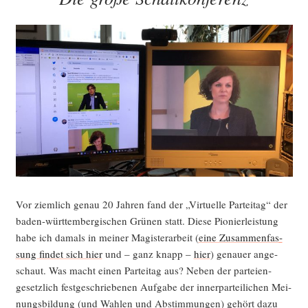
Vor ziem­lich genau 20 Jah­ren fand der „Vir­tu­el­le Par­tei­tag“ der
baden-würt­tem­ber­gi­schen Grü­nen statt. Die­se Pio­nier­leis­tung
habe ich damals in mei­ner Magis­ter­ar­beit (
eine Zusam­men­fas­
sung fin­det sich hier
und – ganz knapp –
hier
) genau­er ange­
schaut. Was macht einen Par­tei­tag aus? Neben der par­tei­en­
gesetz­lich fest­ge­schrie­be­nen Auf­ga­be der inner­par­tei­li­chen Mei­
nungs­bil­dung (und Wah­len und Abstim­mun­gen) gehört dazu