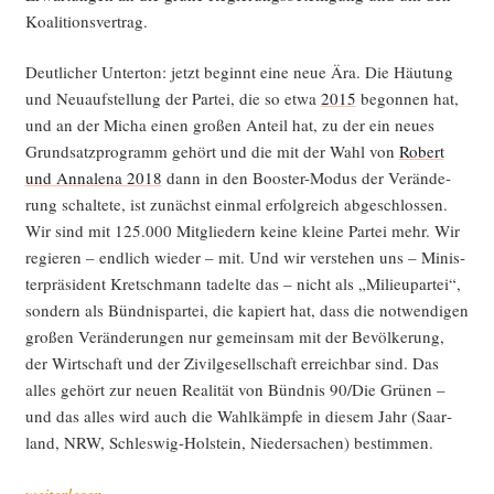
Koalitionsvertrag.
Deut­li­cher Unter­ton: jetzt beginnt eine neue Ära. Die Häu­tung
und Neu­auf­stel­lung der Par­tei, die so etwa
2015
begon­nen hat,
und an der Micha einen gro­ßen Anteil hat, zu der ein neu­es
Grund­satz­pro­gramm gehört und die mit der Wahl von
Robert
und Anna­le­na 2018
dann in den Boos­ter-Modus der Ver­än­de­
rung schal­te­te, ist zunächst ein­mal erfolg­reich abge­schlos­sen.
Wir sind mit 125.000 Mit­glie­dern kei­ne klei­ne Par­tei mehr. Wir
regie­ren – end­lich wie­der – mit. Und wir ver­ste­hen uns – Minis­
ter­prä­si­dent Kret­sch­mann tadel­te das – nicht als „Milieu­par­tei“,
son­dern als Bünd­nis­par­tei, die kapiert hat, dass die not­wen­di­gen
gro­ßen Ver­än­de­run­gen nur gemein­sam mit der Bevöl­ke­rung,
der Wirt­schaft und der Zivil­ge­sell­schaft erreich­bar sind. Das
alles gehört zur neu­en Rea­li­tät von Bünd­nis 90/Die Grü­nen –
und das alles wird auch die Wahl­kämp­fe in die­sem Jahr (Saar­
land, NRW, Schles­wig-Hol­stein, Nie­der­sa­chen) bestimmen.
„Par­
weiterlesen