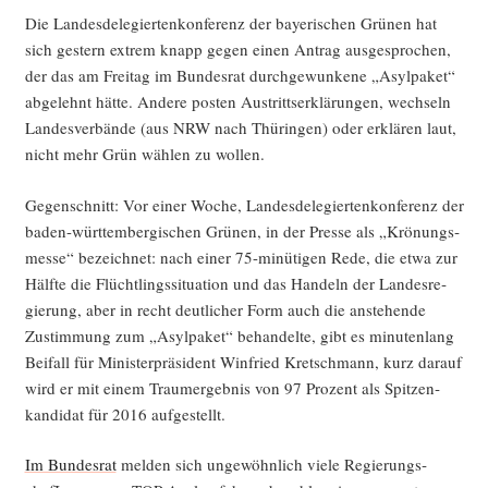
Die Lan­des­de­le­gier­ten­kon­fe­renz der baye­ri­schen Grü­nen hat
sich ges­tern extrem knapp gegen einen Antrag aus­ge­spro­chen,
der das am Frei­tag im Bun­des­rat durch­ge­wun­ke­ne „Asyl­pa­ket“
abge­lehnt hät­te. Ande­re pos­ten Aus­tritts­er­klä­run­gen, wech­seln
Lan­des­ver­bän­de (aus NRW nach Thü­rin­gen) oder erklä­ren laut,
nicht mehr Grün wäh­len zu wollen.
Gegen­schnitt: Vor einer Woche, Lan­des­de­le­gier­ten­kon­fe­renz der
baden-würt­tem­ber­gi­schen Grü­nen, in der Pres­se als „Krö­nungs­
mes­se“ bezeich­net: nach einer 75-minü­ti­gen Rede, die etwa zur
Hälf­te die Flücht­lings­si­tua­ti­on und das Han­deln der Lan­des­re­
gie­rung, aber in recht deut­li­cher Form auch die anste­hen­de
Zustim­mung zum „Asyl­pa­ket“ behan­del­te, gibt es minu­ten­lang
Bei­fall für Minis­ter­prä­si­dent Win­fried Kret­sch­mann, kurz dar­auf
wird er mit einem Traum­er­geb­nis von 97 Pro­zent als Spit­zen­
kan­di­dat für 2016 aufgestellt.
Im Bun­des­rat
mel­den sich unge­wöhn­lich vie­le Regie­rungs­