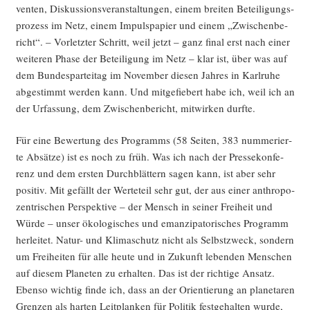
ven­ten, Dis­kus­si­ons­ver­an­stal­tun­gen, einem brei­ten Betei­li­gungs­
renz
pro­zess im Netz, einem Impuls­pa­pier und einem „Zwi­schen­be­
–
richt“. – Vor­letz­ter Schritt, weil jetzt – ganz final erst nach einer
Abstim­
wei­te­ren Pha­se der Betei­li­gung im Netz – klar ist, über was auf
mungs­
dem Bun­des­par­tei­tag im Novem­ber die­sen Jah­res in Karl­ru­he
ma­
abge­stimmt wer­den kann. Und mit­ge­fie­bert habe ich, weil ich an
ra­
der Urfas­sung, dem Zwi­schen­be­richt, mit­wir­ken durfte.
thon
um
Für eine Bewer­tung des Pro­gramms (58 Sei­ten, 383 num­me­rier­
unse­
te Absät­ze) ist es noch zu früh. Was ich nach der Pres­se­kon­fe­
re
renz und dem ers­ten Durch­blät­tern sagen kann, ist aber sehr
Grund­
posi­tiv. Mit gefällt der Wer­te­teil sehr gut, der aus einer anthro­po­
wer­
zen­tri­schen Per­spek­ti­ve – der Mensch in sei­ner Frei­heit und
te“
Wür­de – unser öko­lo­gi­sches und eman­zi­pa­to­ri­sches Pro­gramm
her­lei­tet. Natur- und Kli­ma­schutz nicht als Selbst­zweck, son­dern
um Frei­hei­ten für alle heu­te und in Zukunft leben­den Men­schen
auf die­sem Pla­ne­ten zu erhal­ten. Das ist der rich­ti­ge Ansatz.
Eben­so wich­tig fin­de ich, dass an der Ori­en­tie­rung an pla­ne­ta­ren
Gren­zen als har­ten Leit­plan­ken für Poli­tik fest­ge­hal­ten wur­de,