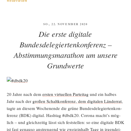
tei­
tags­
nach­
VERÖFFENTLICHT
SO., 22. NOVEMBER 2020
be­
AM
Die erste digitale
richt:
Auf­
Bundesdelegiertenkonferenz –
stel­
Abstimmungsmarathon um unsere
lung
als
Grundwerte
Regie­
rungs­
par­
tei“
20 Jah­re nach dem
ers­ten vir­tu­el­len Par­tei­tag
und ein hal­bes
Jahr nach der
gro­ßen Schalt­kon­fe­renz, dem digi­ta­len Län­der­rat
,
tag­te an die­sem Wochen­en­de die grü­ne Bun­des­de­le­gier­ten­kon­
fe­renz (BDK) digi­tal. Hash­tag #dbdk20. Coro­na macht’s mög­
lich – und gleich­zei­tig lässt sich fest­stel­len: so eine digi­ta­le BDK
ist fast genau­so anstren­gend wie zwei­ein­halb Tage in irgend­ei­