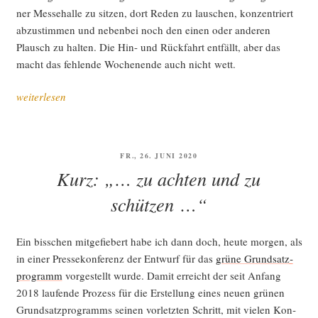
ner Mes­se­hal­le zu sit­zen, dort Reden zu lau­schen, kon­zen­triert
abzu­stim­men und neben­bei noch den einen oder ande­ren
Plausch zu hal­ten. Die Hin- und Rück­fahrt ent­fällt, aber das
macht das feh­len­de Wochen­en­de auch nicht wett.
„Die
weiterlesen
ers­
te
digi­
VERÖFFENTLICHT
FR., 26. JUNI 2020
ta­
AM
Kurz: „… zu achten und zu
le
Bun­
schützen …“
des­
de­
Ein biss­chen mit­ge­fie­bert habe ich dann doch, heu­te mor­gen, als
le­
in einer Pres­se­kon­fe­renz der Ent­wurf für das
grü­ne Grund­satz­
gier­
pro­gramm
vor­ge­stellt wur­de. Damit erreicht der seit Anfang
ten­
2018 lau­fen­de Pro­zess für die Erstel­lung eines neu­en grü­nen
kon­
Grund­satz­pro­gramms sei­nen vor­letz­ten Schritt, mit vie­len Kon­
fe­