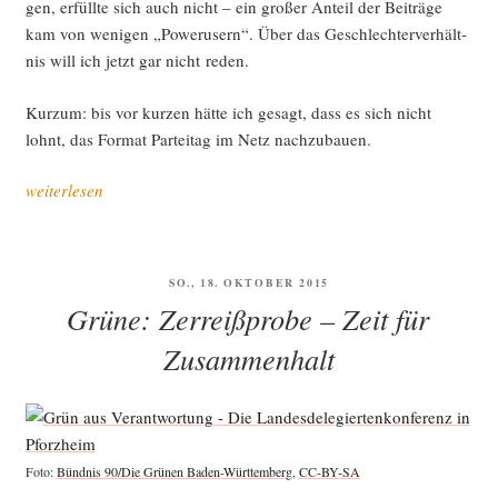
gen, erfüll­te sich auch nicht – ein gro­ßer Anteil der Bei­trä­ge
kam von weni­gen „Power­usern“. Über das Geschlech­ter­ver­hält­
nis will ich jetzt gar nicht reden.
Kurz­um: bis vor kur­zen hät­te ich gesagt, dass es sich nicht
lohnt, das For­mat Par­tei­tag im Netz nachzubauen.
„Die
weiterlesen
gro­
ße
Schalt­
VERÖFFENTLICHT
SO., 18. OKTOBER 2015
kon­
AM
Grüne: Zerreißprobe – Zeit für
fe­
renz“
Zusammenhalt
Foto:
Bünd­nis 90/Die Grü­nen Baden-Würt­tem­berg
,
CC-BY-SA