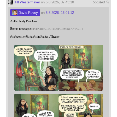
Till Westermayer
on 6.8.2026, 07:43:10
boosted 🚀
David Revoy
on
5.8.2026, 16:01:12
Authenticity Problem
Bonus timelapse:
PEPPERCARROT.COM/EN/MINIFANTAS
#
webcomic
#
krita
#
miniFantasyTheater