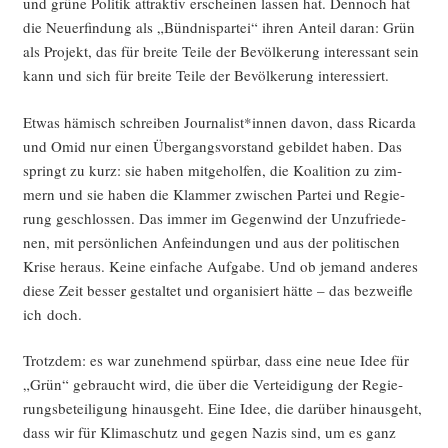
und grü­ne Poli­tik attrak­tiv erschei­nen las­sen hat. Den­noch hat
die Neu­erfin­dung als „Bünd­nis­par­tei“ ihren Anteil dar­an: Grün
als Pro­jekt, das für brei­te Tei­le der Bevöl­ke­rung inter­es­sant sein
kann und sich für brei­te Tei­le der Bevöl­ke­rung interessiert.
Etwas hämisch schrei­ben Journalist*innen davon, dass Ricar­da
und Omid nur einen Über­gangs­vor­stand gebil­det haben. Das
springt zu kurz: sie haben mit­ge­hol­fen, die Koali­ti­on zu zim­
mern und sie haben die Klam­mer zwi­schen Par­tei und Regie­
rung geschlos­sen. Das immer im Gegen­wind der Unzu­frie­de­
nen, mit per­sön­li­chen Anfein­dun­gen und aus der poli­ti­schen
Kri­se her­aus. Kei­ne ein­fa­che Auf­ga­be. Und ob jemand ande­res
die­se Zeit bes­ser gestal­tet und orga­ni­siert hät­te – das bezweif­le
ich doch.
Trotz­dem: es war zuneh­mend spür­bar, dass eine neue Idee für
„Grün“ gebraucht wird, die über die Ver­tei­di­gung der Regie­
rungs­be­tei­li­gung hin­aus­geht. Eine Idee, die dar­über hin­aus­geht,
dass wir für Kli­ma­schutz und gegen Nazis sind, um es ganz