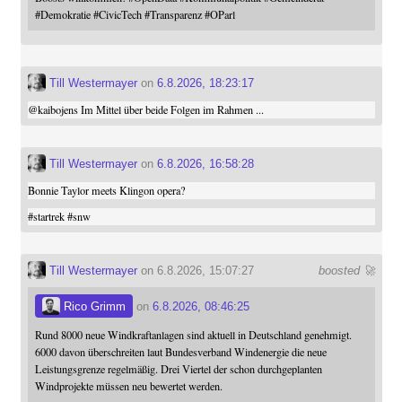
#
Demokratie
#
CivicTech
#
Transparenz
#
OParl
Till Westermayer
on
6.8.2026, 18:23:17
@
kaibojens
Im Mittel über beide Folgen im Rahmen ...
Till Westermayer
on
6.8.2026, 16:58:28
Bonnie Taylor meets Klingon opera?
#
startrek
#
snw
Till Westermayer
on 6.8.2026, 15:07:27
boosted 🚀
Rico Grimm
on
6.8.2026, 08:46:25
Rund 8000 neue Windkraftanlagen sind aktuell in Deutschland genehmigt.
6000 davon überschreiten laut Bundesverband Windenergie die neue
Leistungsgrenze regelmäßig. Drei Viertel der schon durchgeplanten
Windprojekte müssen neu bewertet werden.