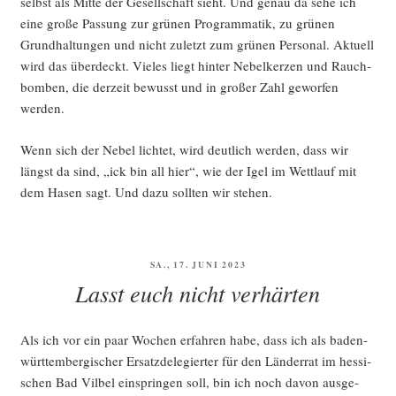
selbst als Mit­te der Gesell­schaft sieht. Und genau da sehe ich
eine gro­ße Pas­sung zur grü­nen Pro­gram­ma­tik, zu grü­nen
Grund­hal­tun­gen und nicht zuletzt zum grü­nen Per­so­nal. Aktu­ell
wird das über­deckt. Vie­les liegt hin­ter Nebel­ker­zen und Rauch­
bom­ben, die der­zeit bewusst und in gro­ßer Zahl gewor­fen
werden.
Wenn sich der Nebel lich­tet, wird deut­lich wer­den, dass wir
längst da sind, „ick bin all hier“, wie der Igel im Wett­lauf mit
dem Hasen sagt. Und dazu soll­ten wir stehen.
VERÖFFENTLICHT
SA., 17. JUNI 2023
AM
Lasst euch nicht verhärten
Als ich vor ein paar Wochen erfah­ren habe, dass ich als baden-
würt­tem­ber­gi­scher Ersatz­de­le­gier­ter für den Län­der­rat im hes­si­
schen Bad Vil­bel ein­sprin­gen soll, bin ich noch davon aus­ge­