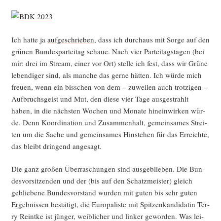
Ich hat­te ja
auf­ge­schrie­ben
, dass ich durch­aus mit Sor­ge auf den
grü­nen Bun­des­par­tei­tag schaue. Nach vier Par­tei­tags­ta­gen (bei
mir: drei im Stream, einer vor Ort) stel­le ich fest, dass wir Grü­ne
leben­di­ger sind, als man­che das ger­ne hät­ten. Ich wür­de mich
freu­en, wenn ein biss­chen von dem – zuwei­len auch trot­zi­gen –
Auf­bruchs­geist und Mut, den die­se vier Tage aus­ge­strahlt
haben, in die nächs­ten Wochen und Mona­te hin­ein­wir­ken wür­
de. Denn Koor­di­na­ti­on und Zusam­men­halt, gemein­sa­mes Strei­
ten um die Sache und gemein­sa­mes Hin­ste­hen für das Erreich­te,
das bleibt drin­gend angesagt.
Die ganz gro­ßen Über­ra­schun­gen sind aus­ge­blie­ben. Die Bun­
des­vor­sit­zen­den und der (bis auf den Schatz­meis­ter) gleich
geblie­be­ne Bun­des­vor­stand wur­den mit guten bis sehr guten
Ergeb­nis­sen bestä­tigt, die Euro­pa­lis­te mit Spit­zen­kan­di­da­tin Ter­
ry Reint­ke ist jün­ger, weib­li­cher und lin­ker gewor­den. Was lei­