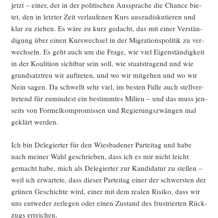
jetzt – einer, der in der poli­ti­schen Aus­spra­che die Chan­ce bie­
tet, den in letz­ter Zeit ver­lau­fe­nen Kurs aus­zu­dis­ku­tie­ren und
klar zu zie­hen. Es wäre zu kurz gedacht, das mit einer Ver­stän­
di­gung über einen Kurs­wech­sel in der Migra­ti­ons­po­li­tik zu ver­
wech­seln. Es geht auch um die Fra­ge, wie viel Eigen­stän­dig­keit
in der Koali­ti­on sicht­bar sein soll, wie staats­tra­gend und wie
grund­satz­treu wir auf­tre­ten, und wo wir mit­ge­hen und wo wir
Nein sagen. Da schwellt sehr viel, im bes­ten Fal­le auch stell­ver­
tre­tend für zumin­dest ein bestimm­tes Milieu – und das muss jen­
seits von For­mel­kom­pro­mis­sen und Regie­rungs­zwän­gen mal
geklärt werden.
Ich bin Dele­gier­ter für den Wies­ba­de­ner Par­tei­tag und habe
nach mei­ner Wahl geschrie­ben, dass ich es mir nicht leicht
gemacht habe, mich als Dele­gier­ter zur Kan­di­da­tur zu stel­len –
weil ich erwar­te­te, dass die­ser Par­tei­tag einer der schwers­ten der
grü­nen Geschich­te wird, einer mit dem rea­len Risi­ko, dass wir
uns ent­we­der zer­le­gen oder einen Zustand des frus­trier­ten Rück­
zugs erreichen.