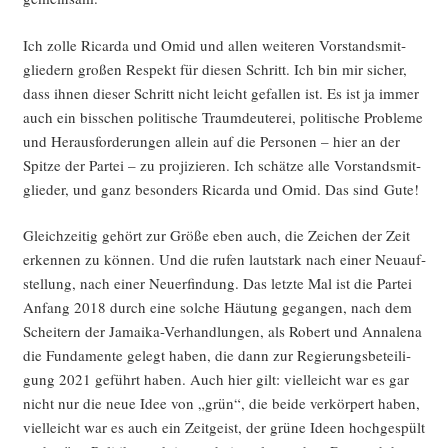
Ich zol­le Ricar­da und Omid und allen wei­te­ren Vor­stands­mit­
glie­dern gro­ßen Respekt für die­sen Schritt. Ich bin mir sicher,
dass ihnen die­ser Schritt nicht leicht gefal­len ist. Es ist ja immer
auch ein biss­chen poli­ti­sche Traum­deu­te­rei, poli­ti­sche Pro­ble­me
und Her­aus­for­de­run­gen allein auf die Per­so­nen – hier an der
Spit­ze der Par­tei – zu pro­ji­zie­ren. Ich schät­ze alle Vor­stands­mit­
glie­der, und ganz beson­ders Ricar­da und Omid. Das sind Gute!
Gleich­zei­tig gehört zur Grö­ße eben auch, die Zei­chen der Zeit
erken­nen zu kön­nen. Und die rufen laut­stark nach einer Neu­auf­
stel­lung, nach einer Neu­erfin­dung. Das letz­te Mal ist die Par­tei
Anfang 2018 durch eine sol­che Häu­tung gegan­gen, nach dem
Schei­tern der Jamai­ka-Ver­hand­lun­gen, als Robert und Anna­le­na
die Fun­da­men­te gelegt haben, die dann zur Regie­rungs­be­tei­li­
gung 2021 geführt haben. Auch hier gilt: viel­leicht war es gar
nicht nur die neue Idee von „grün“, die bei­de ver­kör­pert haben,
viel­leicht war es auch ein Zeit­geist, der grü­ne Ideen hoch­ge­spült