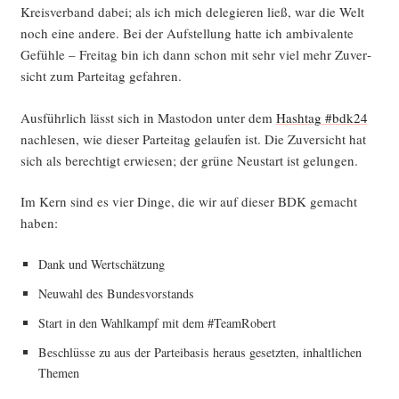
Kreis­ver­band dabei; als ich mich dele­gie­ren ließ, war die Welt
noch eine ande­re. Bei der Auf­stel­lung hat­te ich ambi­va­len­te
Gefüh­le – Frei­tag bin ich dann schon mit sehr viel mehr Zuver­
sicht zum Par­tei­tag gefahren.
Aus­führ­lich lässt sich in Mast­o­don unter dem
Hash­tag #bdk24
nach­le­sen, wie die­ser Par­tei­tag gelau­fen ist. Die Zuver­sicht hat
sich als berech­tigt erwie­sen; der grü­ne Neu­start ist gelungen.
Im Kern sind es vier Din­ge, die wir auf die­ser BDK gemacht
haben:
Dank und Wertschätzung
Neu­wahl des Bundesvorstands
Start in den Wahl­kampf mit dem #Team­Ro­bert
Beschlüs­se zu aus der Par­tei­ba­sis her­aus gesetz­ten, inhalt­li­chen
Themen