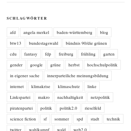
SCHLAGWÖRTER
afd
angela merkel
baden-württemberg
blog
btw13
bundestagswahl
bündnis 90/die grünen
cdu
fantasy
fdp
freiburg
frühling
garten
gender
google
grüne
herbst
hochschulpolitik
in eigener sache
innerparteiliche meinungsbildung
internet
klimakrise
klimaschutz
linke
Linkspartei
makro
nachhaltigkeit
netzpolitik
piratenpartei
politik
politik2.0
rieselfeld
science fiction
sf
sommer
spd
stadt
technik
twitter
wahlkampf
wald
web2.0