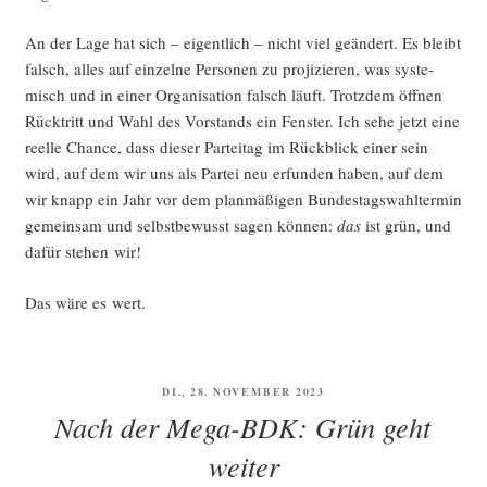
An der Lage hat sich – eigent­lich – nicht viel geän­dert. Es bleibt
falsch, alles auf ein­zel­ne Per­so­nen zu pro­ji­zie­ren, was sys­te­
misch und in einer Orga­ni­sa­ti­on falsch läuft. Trotz­dem öff­nen
Rück­tritt und Wahl des Vor­stands ein Fens­ter. Ich sehe jetzt eine
reel­le Chan­ce, dass die­ser Par­tei­tag im Rück­blick einer sein
wird, auf dem wir uns als Par­tei neu erfun­den haben, auf dem
wir knapp ein Jahr vor dem plan­mä­ßi­gen Bun­des­tags­wahl­ter­min
gemein­sam und selbst­be­wusst sagen kön­nen:
das
ist grün, und
dafür ste­hen wir!
Das wäre es wert.
VERÖFFENTLICHT
DI., 28. NOVEMBER 2023
AM
Nach der Mega-BDK: Grün geht
weiter