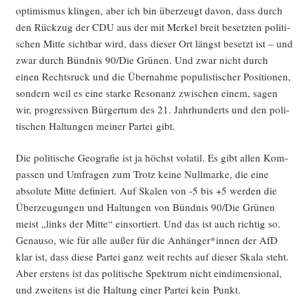
op­ti­mis­mus klin­gen, aber ich bin über­zeugt davon, dass durch
den Rück­zug der CDU aus der mit Mer­kel breit besetz­ten poli­ti­
schen Mit­te sicht­bar wird, dass die­ser Ort längst besetzt ist – und
zwar durch Bünd­nis 90/Die Grü­nen. Und zwar nicht durch
einen Rechts­ruck und die Über­nah­me popu­lis­ti­scher Posi­tio­nen,
son­dern weil es eine star­ke Reso­nanz zwi­schen einem, sagen
wir, pro­gres­si­ven Bür­ger­tum des 21. Jahr­hun­derts und den poli­
ti­schen Hal­tun­gen mei­ner Par­tei gibt.
Die poli­ti­sche Geo­gra­fie ist ja höchst vola­til. Es gibt allen Kom­
pas­sen und Umfra­gen zum Trotz kei­ne Null­mar­ke, die eine
abso­lu­te Mit­te defi­niert. Auf Ska­len von ‑5 bis +5 wer­den die
Über­zeu­gun­gen und Hal­tun­gen von Bünd­nis 90/Die Grü­nen
meist „links der Mit­te“ ein­sor­tiert. Und das ist auch rich­tig so.
Genau­so, wie für alle außer für die Anhänger*innen der AfD
klar ist, dass die­se Par­tei ganz weit rechts auf die­ser Ska­la steht.
Aber ers­tens ist das poli­ti­sche Spek­trum nicht ein­di­men­sio­nal,
und zwei­tens ist die Hal­tung einer Par­tei kein Punkt.