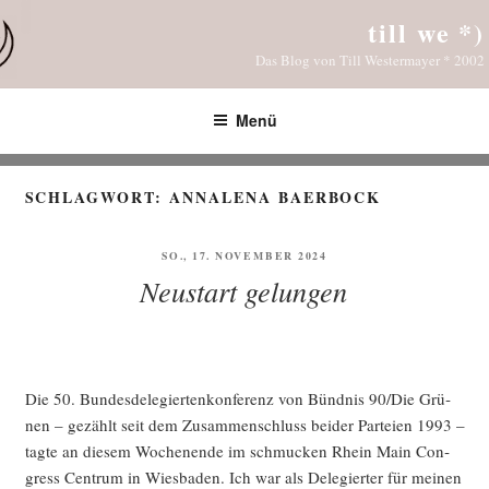
Zum
till we *)
Inhalt
Das Blog von Till Westermayer * 2002
springen
Menü
SCHLAGWORT:
ANNALENA BAERBOCK
VERÖFFENTLICHT
SO., 17. NOVEMBER 2024
AM
Neustart gelungen
Die 50. Bun­des­de­le­gier­ten­kon­fe­renz von Bünd­nis 90/Die Grü­
nen – gezählt seit dem Zusam­men­schluss bei­der Par­tei­en 1993 –
tag­te an die­sem Wochen­en­de im schmu­cken Rhein Main Con­
gress Cen­trum in Wies­ba­den. Ich war als Dele­gier­ter für mei­nen