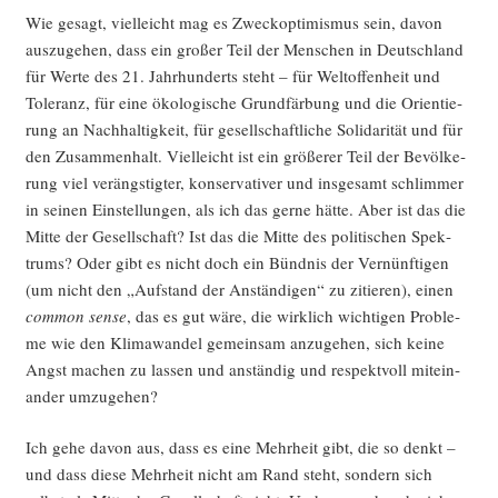
Wie gesagt, viel­leicht mag es Zweck­op­ti­mis­mus sein, davon
aus­zu­ge­hen, dass ein gro­ßer Teil der Men­schen in Deutsch­land
für Wer­te des 21. Jahr­hun­derts steht – für Welt­of­fen­heit und
Tole­ranz, für eine öko­lo­gi­sche Grund­fär­bung und die Ori­en­tie­
rung an Nach­hal­tig­keit, für gesell­schaft­li­che Soli­da­ri­tät und für
den Zusam­men­halt. Viel­leicht ist ein grö­ße­rer Teil der Bevöl­ke­
rung viel ver­ängs­tig­ter, kon­ser­va­ti­ver und ins­ge­samt schlim­mer
in sei­nen Ein­stel­lun­gen, als ich das ger­ne hät­te. Aber ist das die
Mit­te der Gesell­schaft? Ist das die Mit­te des poli­ti­schen Spek­
trums? Oder gibt es nicht doch ein Bünd­nis der Ver­nünf­ti­gen
(um nicht den „Auf­stand der Anstän­di­gen“ zu zitie­ren), einen
com­mon sen­se
, das es gut wäre, die wirk­lich wich­ti­gen Pro­ble­
me wie den Kli­ma­wan­del gemein­sam anzu­ge­hen, sich kei­ne
Angst machen zu las­sen und anstän­dig und respekt­voll mit­ein­
an­der umzugehen?
Ich gehe davon aus, dass es eine Mehr­heit gibt, die so denkt –
und dass die­se Mehr­heit nicht am Rand steht, son­dern sich