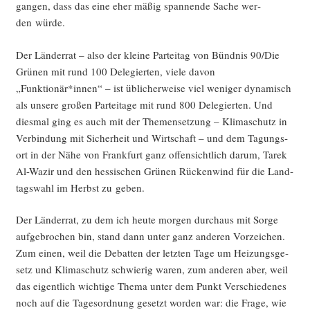
gan­gen, dass das eine eher mäßig span­nen­de Sache wer­
den würde.
Der Län­der­rat – also der klei­ne Par­tei­tag von Bünd­nis 90/Die
Grü­nen mit rund 100 Dele­gier­ten, vie­le davon
„Funktionär*innen“ – ist übli­cher­wei­se viel weni­ger dyna­misch
als unse­re gro­ßen Par­tei­ta­ge mit rund 800 Dele­gier­ten. Und
dies­mal ging es auch mit der The­men­set­zung – Kli­ma­schutz in
Ver­bin­dung mit Sicher­heit und Wirt­schaft – und dem Tagungs­
ort in der Nähe von Frank­furt ganz offen­sicht­lich dar­um, Tarek
Al-Wazir und den hes­si­schen Grü­nen Rücken­wind für die Land­
tags­wahl im Herbst zu geben.
Der Län­der­rat, zu dem ich heu­te mor­gen durch­aus mit Sor­ge
auf­ge­bro­chen bin, stand dann unter ganz ande­ren Vor­zei­chen.
Zum einen, weil die Debat­ten der letz­ten Tage um Hei­zungs­ge­
setz und Kli­ma­schutz schwie­rig waren, zum ande­ren aber, weil
das eigent­lich wich­ti­ge The­ma unter dem Punkt Ver­schie­de­nes
noch auf die Tages­ord­nung gesetzt wor­den war: die Fra­ge, wie