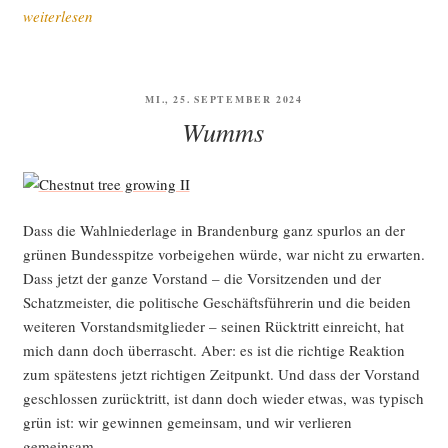
„Neu­
weiterlesen
start
gelun­
gen“
VERÖFFENTLICHT
MI., 25. SEPTEMBER 2024
AM
Wumms
Dass die Wahl­nie­der­la­ge in Bran­den­burg ganz spur­los an der
grü­nen Bun­des­spit­ze vor­bei­ge­hen wür­de, war nicht zu erwar­ten.
Dass jetzt der gan­ze Vor­stand – die Vor­sit­zen­den und der
Schatz­meis­ter, die poli­ti­sche Geschäfts­füh­re­rin und die bei­den
wei­te­ren Vor­stands­mit­glie­der – sei­nen Rück­tritt ein­reicht, hat
mich dann doch über­rascht. Aber: es ist die rich­ti­ge Reak­ti­on
zum spä­tes­tens jetzt rich­ti­gen Zeit­punkt. Und dass der Vor­stand
geschlos­sen zurück­tritt, ist dann doch wie­der etwas, was typisch
grün ist: wir gewin­nen gemein­sam, und wir ver­lie­ren
gemeinsam.