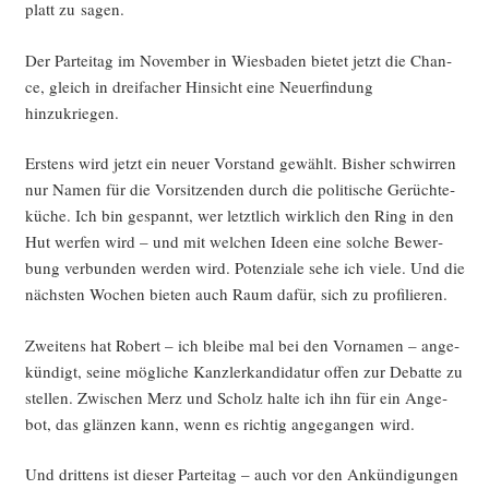
platt zu sagen.
Der Par­tei­tag im Novem­ber in Wies­ba­den bie­tet jetzt die Chan­
ce, gleich in drei­fa­cher Hin­sicht eine Neu­erfin­dung
hinzukriegen.
Ers­tens wird jetzt ein neu­er Vor­stand gewählt. Bis­her schwir­ren
nur Namen für die Vor­sit­zen­den durch die poli­ti­sche Gerüch­te­
kü­che. Ich bin gespannt, wer letzt­lich wirk­lich den Ring in den
Hut wer­fen wird – und mit wel­chen Ideen eine sol­che Bewer­
bung ver­bun­den wer­den wird. Poten­zia­le sehe ich vie­le. Und die
nächs­ten Wochen bie­ten auch Raum dafür, sich zu profilieren.
Zwei­tens hat Robert – ich blei­be mal bei den Vor­na­men – ange­
kün­digt, sei­ne mög­li­che Kanz­ler­kan­di­da­tur offen zur Debat­te zu
stel­len. Zwi­schen Merz und Scholz hal­te ich ihn für ein Ange­
bot, das glän­zen kann, wenn es rich­tig ange­gan­gen wird.
Und drit­tens ist die­ser Par­tei­tag – auch vor den Ankün­di­gun­gen