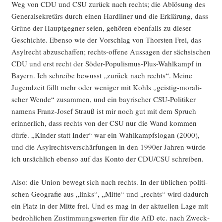
Weg von CDU und CSU zurück nach rechts; die Ablö­sung des
Gene­ral­se­kre­tärs durch einen Hard­li­ner und die Erklä­rung, dass
Grü­ne der Haupt­geg­ner sei­en, gehö­ren eben­falls zu die­ser
Geschich­te. Eben­so wie der Vor­schlag von Thors­ten Frei, das
Asyl­recht abzu­schaf­fen; rechts-offe­ne Aus­sa­gen der säch­si­schen
CDU und erst recht der Söder-Popu­lis­mus-Plus-Wahl­kampf in
Bay­ern. Ich schrei­be bewusst „zurück nach rechts“. Mei­ne
Jugend­zeit fällt mehr oder weni­ger mit Kohls „geis­tig-mora­li­
scher Wen­de“ zusam­men, und ein bay­ri­scher CSU-Poli­ti­ker
namens Franz-Josef Strauß ist mir noch gut mit dem Spruch
erin­ner­lich, dass rechts von der CSU nur die Wand kom­men
dür­fe. „Kin­der statt Inder“ war ein Wahl­kampf­slo­gan (2000),
und die Asyl­rechts­ver­schär­fun­gen in den 1990er Jah­ren wür­de
ich ursäch­lich eben­so auf das Kon­to der CDU/CSU schreiben.
Also: die Uni­on bewegt sich nach rechts. In der übli­chen poli­ti­
schen Geo­gra­fie aus „links“, „Mit­te“ und „rechts“ wird dadurch
ein Platz in der Mit­te frei. Und es mag in der aktu­el­len Lage mit
bedroh­li­chen Zustim­mungs­wer­ten für die AfD etc. nach Zweck­