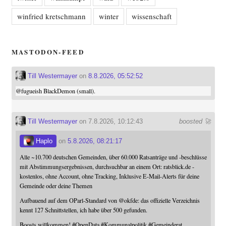
winfried kretschmann
winter
wissenschaft
MASTODON-FEED
Till Westermayer
on
8.8.2026, 05:52:52
@
fugueish
BlackDemon (small).
Till Westermayer
on 7.8.2026, 10:12:43
boosted 🚀
Haplo
on
5.8.2026, 08:21:17
Alle ~10.700 deutschen Gemeinden, über 60.000 Ratsanträge und -beschlüsse
mit Abstimmungsergebnissen, durchsuchbar an einem Ort: ratsblick.de -
kostenlos, ohne Account, ohne Tracking, Inklusive E-Mail-Alerts für deine
Gemeinde oder deine Themen
Aufbauend auf dem OParl-Standard von
@
okfde
: das offizielle Verzeichnis
kennt 127 Schnittstellen, ich habe über 500 gefunden.
Boosts willkommen!
#
OpenData
#
Kommunalpolitik
#
Gemeinderat