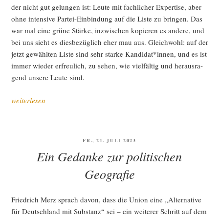
der nicht gut gelun­gen ist: Leu­te mit fach­li­cher Exper­ti­se, aber
ohne inten­si­ve Par­tei-Ein­bin­dung auf die Lis­te zu brin­gen. Das
war mal eine grü­ne Stär­ke, inzwi­schen kopie­ren es ande­re, und
bei uns sieht es dies­be­züg­lich eher mau aus. Gleich­wohl: auf der
jetzt gewähl­ten Lis­te sind sehr star­ke Kandidat*innen, und es ist
immer wie­der erfreu­lich, zu sehen, wie viel­fäl­tig und her­aus­ra­
gend unse­re Leu­te sind.
„Nach
weiterlesen
der
Mega-
BDK:
VERÖFFENTLICHT
FR., 21. JULI 2023
Grün
AM
Ein Gedanke zur politischen
geht
wei­
Geografie
ter“
Fried­rich Merz sprach davon, dass die Uni­on eine „Alter­na­ti­ve
für Deutsch­land mit Sub­stanz“ sei – ein wei­te­rer Schritt auf dem