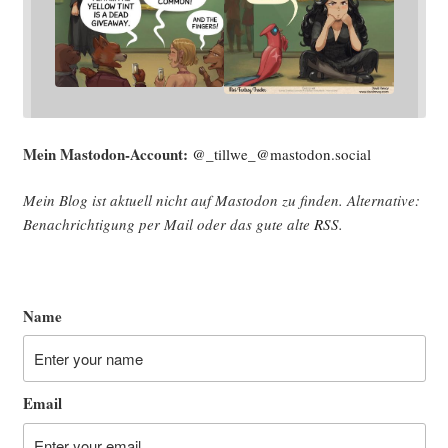
Mein Mast­o­don-Account:
@_tillwe_@mastodon.social
Mein Blog ist aktu­ell nicht auf Mast­o­don zu fin­den. Alter­na­ti­ve:
Benach­rich­ti­gung per Mail oder das gute alte
RSS
.
Name
Email