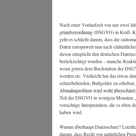
Nach einer Vor­lauf­zeit von nur zwei Jah­
grund­ver­ord­nung
(DSGVO) in Kraft. Kling
geht es schlicht dar­um, dass die (auto­ma­ti­
Daten euro­pa­weit nun nach ein­heit­li­che
davon ent­spricht den deut­schen Daten­schut
berück­sich­tigt wur­den – man­che Reak­tio
wenn getreu dem Buch­sta­ben der DSGVO f
wer­den etc. Viel­leicht hat das etwas da
schutz­be­hör­den, Buß­gel­der zu erhe­ben,
Abmahn­pro­blem wird wohl über­schätzt
Teil der DSGVO in weni­gen Mona­ten „nor
vor­sich­ti­ge Inter­pre­ta­ti­on, die es eben
haben wird.
War­um über­haupt Daten­schutz? Letzt­li
dar­um, dass Recht von natür­li­chen Per­so