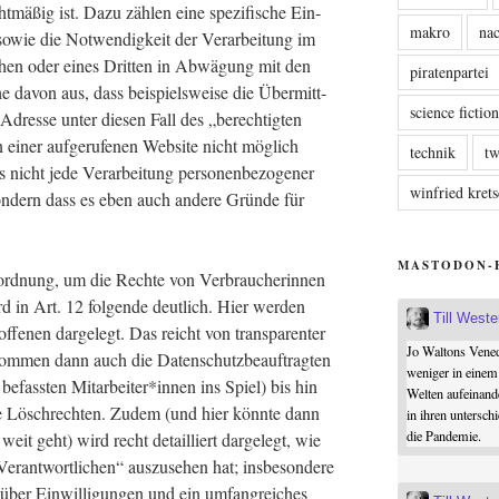
ht­mä­ßig ist. Dazu zäh­len eine spe­zi­fi­sche Ein­
makro
nac
 sowie die Not­wen­dig­keit der Ver­ar­bei­tung im
­chen oder eines Drit­ten in Abwä­gung mit den
piratenpartei
e davon aus, dass bei­spiels­wei­se die Über­mitt­
science fictio
Adres­se unter die­sen Fall des „berech­tig­ten
en einer auf­ge­ru­fe­nen Web­site nicht mög­lich
technik
tw
nicht jede Ver­ar­bei­tung per­so­nen­be­zo­ge­ner
winfried kre
son­dern dass es eben auch ande­re Grün­de für
MASTODON-
d­nung, um die Rech­te von Ver­brau­che­rin­nen
 in Art. 12 fol­gen­de deut­lich. Hier wer­den
Till West
f­fe­nen dar­ge­legt. Das reicht von trans­pa­ren­ter
Jo Waltons Vened
kom­men dann auch die Daten­schutz­be­auf­trag­ten
weniger in einem
g befass­ten Mitarbeiter*innen ins Spiel) bis hin
Welten aufeinand
e Lösch­rech­ten. Zudem (und hier könn­te dann
in ihren untersch
die Pandemie.
eit geht) wird recht detail­liert dar­ge­legt, wie
­ant­wort­li­chen“ aus­zu­se­hen hat; ins­be­son­de­re
 über Ein­wil­li­gun­gen und ein umfang­rei­ches