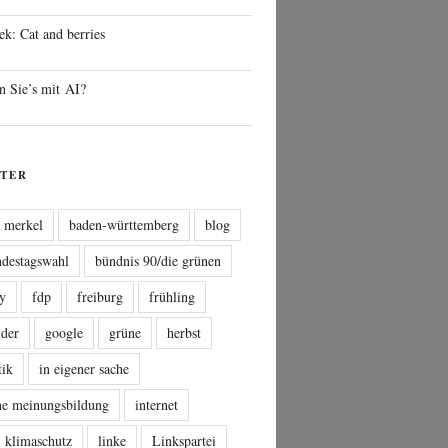
ek: Cat and berries
n Sie’s mit AI?
TER
a merkel
baden-württemberg
blog
ndestagswahl
bündnis 90/die grünen
sy
fdp
freiburg
frühling
nder
google
grüne
herbst
tik
in eigener sache
che meinungsbildung
internet
klimaschutz
linke
Linkspartei