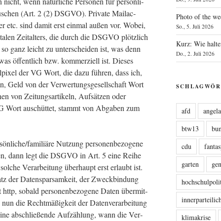
icht, wenn natür­li­che Per­so­nen für per­sön­li­
u­schen (Art. 2 (2) DSGVO). Pri­va­te Mail­ac­
Photo of the we
cher etc. sind damit erst ein­mal außen vor. Wobei,
So., 5. Juli 2026
i­ta­len Zeit­al­ters, die durch die DSGVO plötz­lich
Kurz: Wie halte
r so ganz leicht zu unter­schei­den ist, was denn
Do., 2. Juli 2026
 was öffent­lich bzw. kom­mer­zi­ell ist. Die­ses
hl­pi­xel der VG Wort, die dazu füh­ren, dass ich,
en, Geld von der Ver­wer­tungs­ge­sell­schaft Wort
SCHLAGWÖR
n von Zei­tungs­ar­ti­keln, Auf­sät­zen oder
G Wort aus­chüt­tet, stammt von Abga­ben zum
afd
angel
btw13
bu
önliche/familiäre Nut­zung per­so­nen­be­zo­ge­ne
cdu
fanta
­den, dann legt die DSGVO in Art. 5 eine Rei­he
garten
ge
l­che Ver­ar­bei­tung über­haupt erst erlaubt ist.
atz der Daten­spar­sam­keit, der Zweck­bin­dung
hochschulpoli
t http, sobald per­so­nen­be­zo­ge­ne Daten über­mit­
innerparteili
un die Recht­mä­ßig­keit der Daten­ver­ar­bei­tung
 eine abschlie­ßen­de Auf­zäh­lung, wann die Ver­
klimakrise