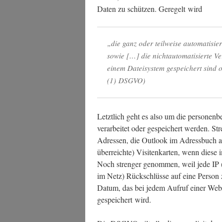
Daten zu schüt­zen. Gere­gelt wird
„die ganz oder teil­wei­se auto­ma­ti­sier
sowie […] die nicht­au­to­ma­ti­sier­te Ve
einem Datei­sys­tem gespei­chert sind o
(1) DSGVO)
Letzt­lich geht es also um die per­so­nen­be
ver­ar­bei­tet oder gespei­chert wer­den. 
Adres­sen, die Out­look im Adress­buch 
über­reich­te) Visi­ten­kar­ten, wenn die­se
Noch stren­ger genom­men, weil jede IP (a
im Netz) Rück­schlüs­se auf eine Per­son zu
Datum, das bei jedem Auf­ruf einer Web­site
gespei­chert wird.