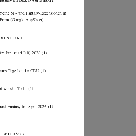
 meine SF- und Fantasy-Rezensionen in
 Form
(Google AppSheet)
MMENTIERT
 im Juni (und Juli) 2026
(
1
)
d
haos-Tage bei der CDU
(
1
)
f weird - Teil I
(
1
)
..
 und Fantasy im April 2026
(
1
)
N BEITRÄGE