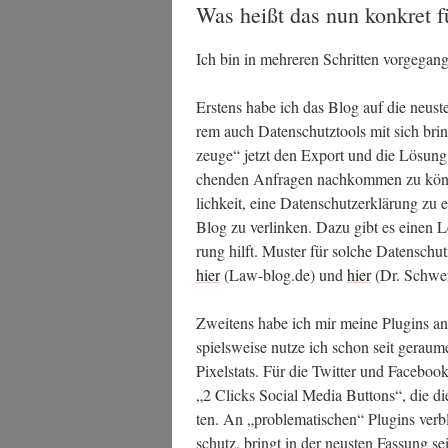
Was heißt das nun konkret f
Ich bin in meh­re­ren Schrit­ten vorgegan
Ers­tens habe ich das Blog auf die neus­te
rem auch Daten­schutz­tools mit sich bring
zeu­ge“ jetzt den Export und die Lösung p
chen­den Anfra­gen nach­kom­men zu kön­n
lich­keit, eine Daten­schutz­er­klä­rung zu e
Blog zu ver­lin­ken. Dazu gibt es einen Lei
rung hilft. Mus­ter für sol­che Daten­schutz
hier
(Law-blog.de) und
hier
(Dr. Schwe
Zwei­tens habe ich mir mei­ne Plug­ins ang
spiels­wei­se nut­ze ich schon seit gerau­
Pixel­stats. Für die Twit­ter und Face­boo
„2 Clicks Social Media But­tons“, die die­se
ten. An „pro­ble­ma­ti­schen“ Plug­ins ver
schutz, bringt in der neus­ten Fas­sung sei