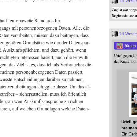
Till West
Zug ist mit dopp
Bright side: son
ft euro­pa­wei­te Stan­dards für
ngs mit per­so­nen­be­zo­ge­nen Daten. Alle, die
Till West
aten ver­ar­bei­ten, müs­sen dazu bei­tra­gen, dass
Dazu gehö­ren Grund­sät­ze wie der der Daten­spar­
Jürgen
nd Aus­kunfts­pflich­ten, und dazu gehört, wenn
Urteil gegen j
ch­tig­ten Inter­es­sen basiert, auch die Ein­wil­li­
den Knast
TAZ
gen: das Ziel ist es, dass ich als Ver­brau­cher die
mei­nen per­so­nen­be­zo­ge­nen Daten pas­siert,
wuss­te Ent­schei­dun­gen dar­über zu neh­men,
en­ver­ar­bei­tun­gen ich ggf. zulas­se. Um das als
­trei­ber – sicher­zu­stel­len, muss ich öffent­lich
r­den, an wen Aus­kunfts­an­sprü­che zu rich­ten
tie­ren, auf wel­chen Grund­la­gen wel­che Daten­
Urteil 
braunen
Ein Geri