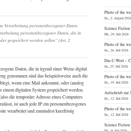
Photo of the we
So., 2. August 202
­te Ver­ar­bei­tung per­so­nen­be­zo­ge­ner Daten
Science Fiction
r­ar­bei­tung per­so­nen­be­zo­ge­ner Daten, die in
Mi., 29. Juli 2026
der gespei­chert wer­den sol­len“ (Art. 2
Photo of the we
So., 26. Juli 2026
Das C‑Wort – C
Sa., 25. Juli 2026
­zo­ge­ne Daten, die in irgend einer Wei­se digi­tal
Streng genom­men sind das bei­spiels­wei­se auch die
Photo of the we
ablegt, wenn eine Mail ankommt, oder (ana­log
So., 19. Juli 2026
 in einem digi­ta­len Sys­tem gespei­chert wer­den.
Aufschrieb zur
lso die tem­po­rä­re Adres­se eines Com­pu­ters
So., 12. Juli 2026
lässt, ist auch jede IP ein per­so­nen­be­zo­ge­nes
Photo of the w
 ver­ar­bei­tet und zumin­dest kurz­fris­tig
So., 12. Juli 2026
Science Fiction
Do., 9. Juli 2026