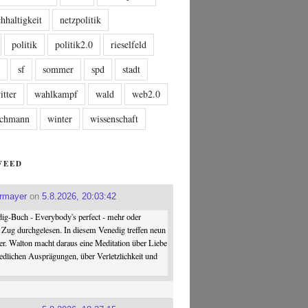
hhaltigkeit
netzpolitik
politik
politik2.0
rieselfeld
n
sf
sommer
spd
stadt
itter
wahlkampf
wald
web2.0
tschmann
winter
wissenschaft
FEED
ermayer
on
5.8.2026, 20:03:42
ig-Buch - Everybody's perfect - mehr oder
 Zug durchgelesen. In diesem Venedig treffen neun
er. Walton macht daraus eine Meditation über Liebe
iedlichen Ausprägungen, über Verletzlichkeit und