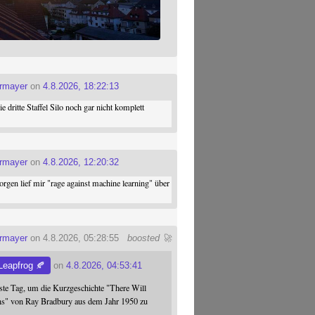
ermayer
on
4.8.2026, 18:22:13
die dritte Staffel Silo noch gar nicht komplett
ermayer
on
4.8.2026, 12:20:32
gen lief mir "rage against machine learning" über
ermayer
on 4.8.2026, 05:28:55
boosted 🚀
eapfrog 🍂
on
4.8.2026, 04:53:41
este Tag, um die Kurzgeschichte "There Will
s" von Ray Bradbury aus dem Jahr 1950 zu