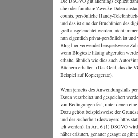
Die DSGVO gilt aller­dings expli­zit dann n
che oder fami­liä­re Zwe­cke Daten aus­ta
counts, per­sön­li­che Han­dy-Tele­fon­bü­
und das ist eine der Bruch­li­ni­en des dig
grell aus­ge­leuch­tet wer­den, nicht imme
nun eigent­lich pri­vat-per­sön­lich ist und
Blog hier ver­wen­det bei­spiels­wei­se Zä
wenn Blog­tex­te häu­fig abge­ru­fen wer­d
erhal­te, ähn­lich wie dies auch Autor*inne
Büchern erhal­ten. (Das Geld, das die V
Bei­spiel auf Kopiergeräte).
Wenn jen­seits des Anwen­dungs­falls pers
Daten ver­ar­bei­tet und gespei­chert wer
von Bedin­gun­gen fest, unter denen eine so
Dazu gehört bei­spiels­wei­se der Grund­s
und der Sicher­heit (des­we­gen: https stat
telt wer­den). In Art. 6 (1) DSGVO wird n
näher erläu­tert, genau­er gesagt: es gibt