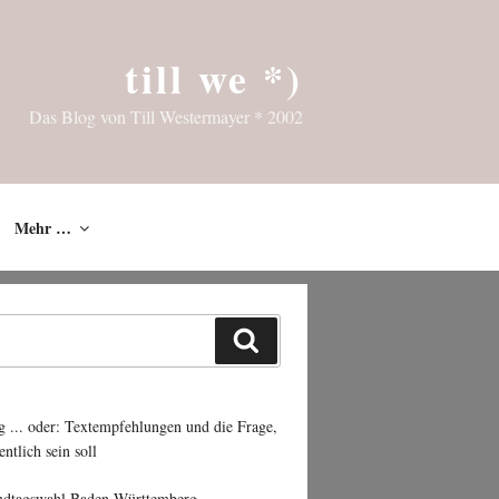
till we *)
Das Blog von Till Westermayer * 2002
Mehr …
Suchen
g ... oder: Textempfehlungen und die Frage,
entlich sein soll
ndtagswahl Baden-Württemberg