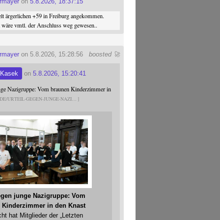
ermayer
on
5.8.2026, 18:37:15
elt ärgerlichen +59 in Freiburg angekommen.
st wäre vmtl. der Anschluss weg gewesen..
ermayer
on 5.8.2026, 15:28:56
boosted 🚀
 Kasek
on
5.8.2026, 15:20:41
unge Nazigruppe: Vom braunen Kinderzimmer in
.DE/URTEIL-GEGEN-JUNGE-NAZI
gegen junge Nazigruppe: Vom
 Kinderzimmer in den Knast
cht hat Mitglieder der „Letzten