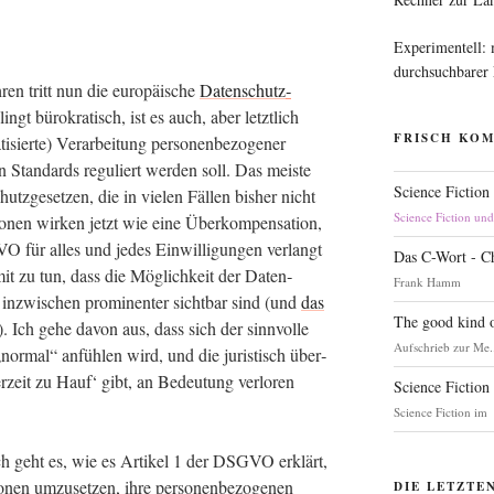
Experimentell:
durchsuchbarer
ren tritt nun die euro­päi­sche
Daten­schutz­
t büro­kra­tisch, ist es auch, aber letzt­lich
FRISCH KO
sier­te) Ver­ar­bei­tung per­so­nen­be­zo­ge­ner
n Stan­dards regu­liert wer­den soll. Das meis­te
Science Fiction
z­ge­set­zen, die in vie­len Fäl­len bis­her nicht
Science Fiction un
­nen wir­ken jetzt wie eine Über­kom­pen­sa­ti­on,
ür alles und jedes Ein­wil­li­gun­gen ver­langt
Das C-Wort - C
mit zu tun, dass die Mög­lich­keit der Daten­
Frank Hamm
 inzwi­schen pro­mi­nen­ter sicht­bar sind (und
das
The good kind o
). Ich gehe davon aus, dass sich der sinn­vol­le
Aufschrieb zur Me.
­mal“ anfüh­len wird, und die juris­tisch über­
 der­zeit zu Hauf‘ gibt, an Bedeu­tung ver­lo­ren
Science Fiction
Science Fiction im
ch geht es, wie es Arti­kel 1 der DSGVO erklärt,
­nen umzu­set­zen, ihre per­so­nen­be­zo­ge­nen
DIE LETZTE