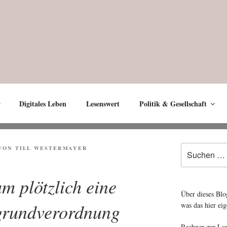
Digitales Leben
Lesenswert
Politik & Gesellschaft
Suche
VON
TILL WESTERMAYER
nach:
m plötzlich eine
Über dieses Blo
grundverordnung
was das hier eig
Rechner zur La