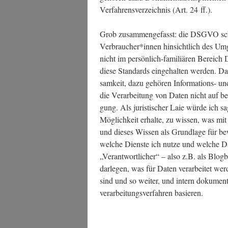
Ver­fah­rens­ver­zeich­nis (Art. 24 ff.).
Grob zusam­men­ge­fasst: die DSGVO schaf
Verbraucher*innen hin­sicht­lich des Umga
nicht im per­sön­lich-fami­liä­ren Bereich D
die­se Stan­dards ein­ge­hal­ten wer­den. 
sam­keit, dazu gehö­ren Infor­ma­ti­ons- u
die Ver­ar­bei­tung von Daten nicht auf bere
gung. Als juris­ti­scher Laie wür­de ich sa
Mög­lich­keit erhal­te, zu wis­sen, was mit 
und die­ses Wis­sen als Grund­la­ge für be
wel­che Diens­te ich nut­ze und wel­che Dat
„Ver­ant­wort­li­cher“ – also z.B. als Blog­be
dar­le­gen, was für Daten ver­ar­bei­tet we
sind und so wei­ter, und intern doku­men­
ver­ar­bei­tungs­ver­fah­ren basieren.