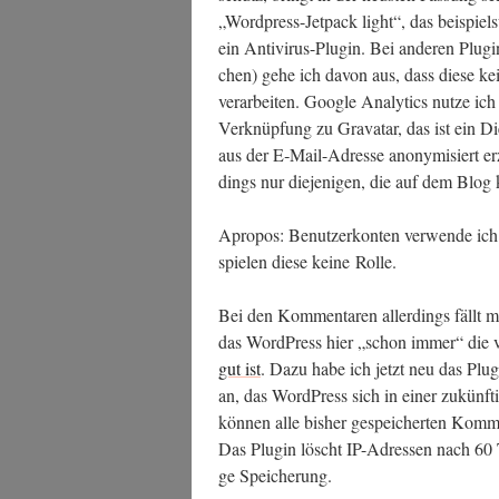
„Word­press-Jet­pack light“, das bei­spiels­
ein Anti­vi­rus-Plug­in. Bei ande­ren Plug­
chen) gehe ich davon aus, dass die­se kei
ver­ar­bei­ten. Goog­le Ana­ly­tics nut­ze i
Ver­knüp­fung zu Grava­tar, das ist ein D
aus der E‑Mail-Adres­se anony­mi­siert erz
dings nur die­je­ni­gen, die auf dem Bl
Apro­pos: Benut­zer­kon­ten ver­wen­de ich
spie­len die­se kei­ne Rolle.
Bei den Kom­men­ta­ren aller­dings fällt m
das Word­Press hier „schon immer“ die vol
gut ist
. Dazu habe ich jetzt neu das Plug
an, das Word­Press sich in einer zukünf­ti
kön­nen alle bis­her gespei­cher­ten Kom­m
Das Plug­in löscht IP-Adres­sen nach 60 Ta
ge Speicherung.