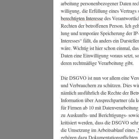
ar­bei­tung per­so­nen­be­zo­ge­ner Daten rec
wil­li­gung, die Erfül­lung eines Ver­trags
berech­tig­ten Inter­es­se
des Ver­ant­wort­li
Rech­ten der betrof­fe­nen Per­son. Ich geh
lung und tem­po­rä­re Spei­che­rung der IP-
Inter­es­ses“ fällt, da anders ein Dar­stel­l
wäre. Wich­tig ist hier schon ein­mal, dass 
Daten eine Ein­wil­li­gung vor­aus setzt, 
deren recht­mä­ßi­ge Ver­ar­bei­tung gibt.
Die DSGVO ist nun vor allem eine Ver­or
und Ver­brau­chern zu schüt­zen. Dies wird
näm­lich aus­führ­lich die Rech­te der Betro
Infor­ma­ti­on über Ansprech­part­ner (da 
für Fir­men ab 10 mit Daten­ver­ar­bei­tun
zu Aus­kunfts- und Berich­ti­gungs- sowi
kri­ti­siert wer­den, dass die DSGVO sehr w
die Umset­zung im Arbeits­ab­lauf eines „Ver
gehö­ren dazu Doku­men­ta­ti­ons­pflich­ten