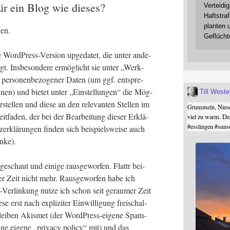
ür ein Blog wie dieses?
Verteidi
Haftstraf
planten 
gen.
Geflücht
 Word­Press-Ver­si­on upge­da­tet, die unter ande­
t. Ins­be­son­de­re ermög­licht sie unter „Werk­
er­so­nen­be­zo­ge­ner Daten (um ggf. ent­spre­
en) und bie­tet unter „Ein­stel­lun­gen“ die Mög­
Till West
rstel­len und die­se an den rele­van­ten Stel­len im
Grummeln, Niesel
t­fa­den, der bei der Bear­bei­tung die­ser Erklä­
viel zu warm. De
#
esslingen
#
suns
­er­klä­run­gen fin­den sich bei­spiels­wei­se auch
nke).
e­schaut und eini­ge raus­ge­wor­fen. Flattr bei­
mer Zeit nicht mehr. Raus­ge­wor­fen habe ich
k-Ver­lin­kung nut­ze ich schon seit gerau­mer Zeit
 erst nach expli­zi­ter Ein­wil­li­gung frei­schal­
­blei­ben Akis­met (der Word­Press-eige­ne Spam­
­ne eige­ne „pri­va­cy poli­cy“ mit) und das