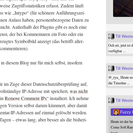
wei­se Zugriffs­sta­tis­ti­ken erfasst. Zudem läuft
ins wie „Inty­po“ (für schö­ne­re Anfüh­rungs­zei­
­nen Anlass haben, per­so­nen­be­zo­ge­ne Daten zu
ch nicht. Außer­halb der Plug­ins gibt es noch eine
ienst, der bei Kom­men­ta­ren ein Foto oder ein
Till West
eug­tes Sym­bol­bild anzeigt (das betrifft aller­
Och nö, jetzt ist 
og kommentieren).
verfügbar ...
 in die­sem Blog nur für mich selbst, inso­fern
Till West
@
_rya_
Heute mor
die Timeline ...
ir im Zuge die­ser Daten­schutz­über­prü­fung auf,
l­stän­di­ge IP-Adres­se mit spei­chert,
was nicht
­in
Remo­ve Com­ment IPs“
instal­liert. Ich neh­me
Till West
­gen Ver­si­on selbst dar­um küm­mert, aber damit
en­tar-IP-Adres­sen auf ein­mal gelöscht wer­den.
Fuzzy L
gen – etwas lang, aber bes­ser als die bis­he­ri­
Heute ist der b
Come Soft Rain
lesen.