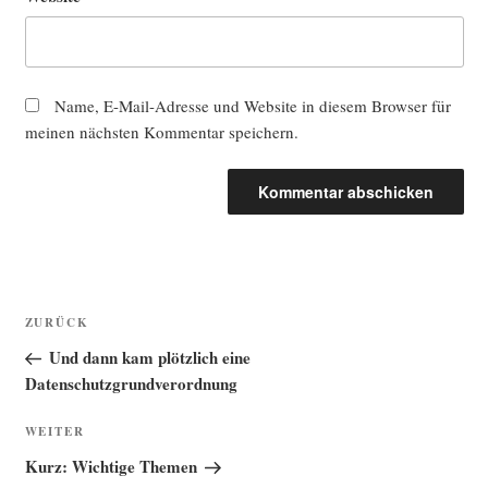
Name, E-Mail-Adresse und Website in diesem Browser für
meinen nächsten Kommentar speichern.
Beitragsnavigation
Vorheriger
ZURÜCK
Beitrag
Und dann kam plötzlich eine
Datenschutzgrundverordnung
Nächster
WEITER
Beitrag
Kurz: Wichtige Themen