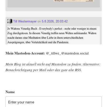
Till Westermayer
on
5.8.2026, 20:03:42
Jo Waltons Venedig-Buch - Everybody's perfect - mehr oder weniger in einem
Zug durchgelesen. In diesem Venedig treffen neun Welten aufeinander. Walton
macht daraus eine Meditation über Liebe in ihren unterschiedlichen
Ausprägungen, über Verletzlichkeit und die Pandemie.
Mein Mast­o­don-Account:
@_tillwe_@mastodon.social
Mein Blog ist aktu­ell nicht auf Mast­o­don zu fin­den. Alter­na­ti­ve:
Benach­rich­ti­gung per Mail oder das gute alte
RSS
.
Name