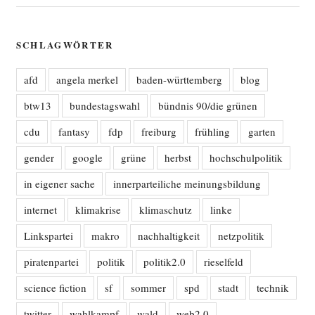
SCHLAGWÖRTER
afd
angela merkel
baden-württemberg
blog
btw13
bundestagswahl
bündnis 90/die grünen
cdu
fantasy
fdp
freiburg
frühling
garten
gender
google
grüne
herbst
hochschulpolitik
in eigener sache
innerparteiliche meinungsbildung
internet
klimakrise
klimaschutz
linke
Linkspartei
makro
nachhaltigkeit
netzpolitik
piratenpartei
politik
politik2.0
rieselfeld
science fiction
sf
sommer
spd
stadt
technik
twitter
wahlkampf
wald
web2.0