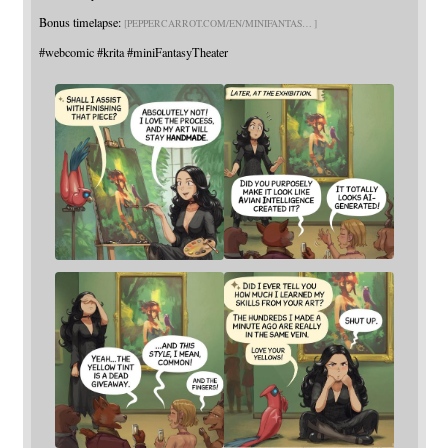
Bonus timelapse:
PEPPERCARROT.COM/EN/MINIFANTAS
#
webcomic
#
krita
#
miniFantasyTheater