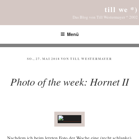
Zum
till we *)
Inhalt
Das Blog von Till Westermayer * 2002
springen
Menü
VERÖFFENTLICHT
SO., 27. MAI 2018
VON
TILL WESTERMAYER
AM
Photo of the week: Hornet II
Nach­dem ich beim letz­ten Foto der Woche eine (recht schlan­ke)