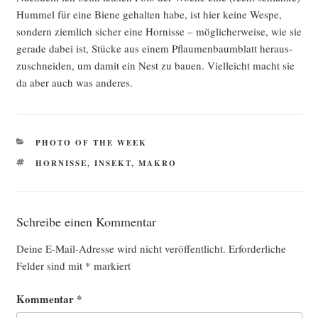
Hum­mel für eine Bie­ne gehal­ten habe, ist hier kei­ne Wes­pe,
son­dern ziem­lich sicher eine Hor­nis­se – mög­li­cher­wei­se, wie sie
gera­de dabei ist, Stü­cke aus einem Pflau­men­baum­blatt her­aus­
zu­schnei­den, um damit ein Nest zu bau­en. Viel­leicht macht sie
da aber auch was anderes.
KATEGORIEN
PHOTO OF THE WEEK
SCHLAGWÖRTER
HORNISSE
,
INSEKT
,
MAKRO
Schreibe einen Kommentar
Deine E-Mail-Adresse wird nicht veröffentlicht.
Erforderliche
Felder sind mit
*
markiert
Kommentar
*