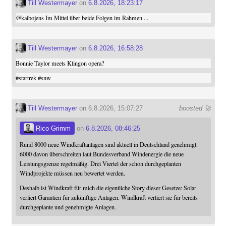
Till Westermayer
on
6.8.2026, 18:23:17
@
kaibojens
Im Mittel über beide Folgen im Rahmen ...
Till Westermayer
on
6.8.2026, 16:58:28
Bonnie Taylor meets Klingon opera?
#
startrek
#
snw
Till Westermayer
on 6.8.2026, 15:07:27
boosted 🚀
Rico Grimm
on
6.8.2026, 08:46:25
Rund 8000 neue Windkraftanlagen sind aktuell in Deutschland genehmigt.
6000 davon überschreiten laut Bundesverband Windenergie die neue
Leistungsgrenze regelmäßig. Drei Viertel der schon durchgeplanten
Windprojekte müssen neu bewertet werden.
Deshalb ist Windkraft für mich die eigentliche Story dieser Gesetze: Solar
verliert Garantien für zukünftige Anlagen. Windkraft verliert sie für bereits
durchgeplante und genehmigte Anlagen.