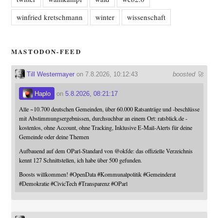
winfried kretschmann
winter
wissenschaft
MASTODON-FEED
Till Westermayer
on 7.8.2026, 10:12:43
boosted 🚀
Haplo
on
5.8.2026, 08:21:17
Alle ~10.700 deutschen Gemeinden, über 60.000 Ratsanträge und -beschlüsse
mit Abstimmungsergebnissen, durchsuchbar an einem Ort: ratsblick.de -
kostenlos, ohne Account, ohne Tracking, Inklusive E-Mail-Alerts für deine
Gemeinde oder deine Themen
Aufbauend auf dem OParl-Standard von
@
okfde
: das offizielle Verzeichnis
kennt 127 Schnittstellen, ich habe über 500 gefunden.
Boosts willkommen!
#
OpenData
#
Kommunalpolitik
#
Gemeinderat
#
Demokratie
#
CivicTech
#
Transparenz
#
OParl