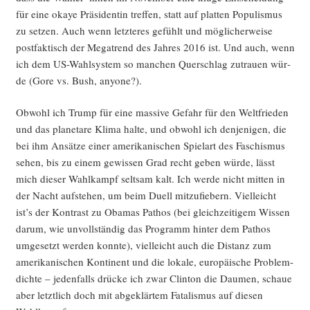
für eine okaye Prä­si­den­tin tref­fen, statt auf plat­ten Popu­lis­mus
zu set­zen. Auch wenn letz­te­res gefühlt und mög­li­cher­wei­se
post­fak­tisch der Mega­trend des Jah­res 2016 ist. Und auch, wenn
ich dem US-Wahl­sys­tem so man­chen Quer­schlag zutrau­en wür­
de (Gore vs. Bush, anyone?).
Obwohl ich Trump für eine mas­si­ve Gefahr für den Welt­frie­den
und das pla­ne­ta­re Kli­ma hal­te, und obwohl ich den­je­ni­gen, die
bei ihm Ansät­ze einer ame­ri­ka­ni­schen Spiel­art des Faschis­mus
sehen, bis zu einem gewis­sen Grad recht geben wür­de, lässt
mich die­ser Wahl­kampf selt­sam kalt. Ich wer­de nicht mit­ten in
der Nacht auf­ste­hen, um beim Duell mit­zu­fie­bern. Viel­leicht
ist’s der Kon­trast zu Oba­mas Pathos (bei gleich­zei­ti­gem Wis­sen
dar­um, wie unvoll­stän­dig das Pro­gramm hin­ter dem Pathos
umge­setzt wer­den konn­te), viel­leicht auch die Distanz zum
ame­ri­ka­ni­schen Kon­ti­nent und die loka­le, euro­päi­sche Pro­blem­
dich­te – jeden­falls drü­cke ich zwar Clin­ton die Dau­men, schaue
aber letzt­lich doch mit abge­klär­tem Fata­lis­mus auf die­sen