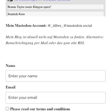
Bonnie Taylor meets Klingon opera?
#
startrek
#
snw
Mein Mast­o­don-Account:
@_tillwe_@mastodon.social
Mein Blog ist aktu­ell nicht auf Mast­o­don zu fin­den. Alter­na­ti­ve:
Benach­rich­ti­gung per Mail oder das gute alte
RSS
.
Name
Email
Please read our
terms and conditions