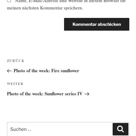
Name, E-Mail-Adresse und Website in diesem Browser für
meinen nächsten Kommentar speichern.
Beitragsnavigation
Vorheriger
ZURÜCK
Beitrag
Photo of the week: Fire sunflower
Nächster
WEITER
Beitrag
Photo of the week: Sunflower series IV
Suche
Such
nach: