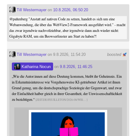
Till Westermayer
on
10.8.2026, 06:50:20
@
pallenberg
"Anstatt auf nativen Code zu setzen, handelt es sich um eine
Webanwendung, die über das WebView2-Framework ausgeführt wird." - macht
das zwar irgendwie nachvollziehbar, aber irgendwie dann auch wieder nicht:
Gigabyte RAM, um ein Beowserfenster am Start zu haben?!
Till Westermayer
on 9.8.2026, 11:54:20
boosted
Katharina Nocun
on
9.8.2026, 11:46:25
„Wie die Autor:innen auf diese Deutung kommen, bleibt ihr Geheimnis. Ein
in Erkenntnisinteresse wie Vorgehensweise KI-getriebener Artikel ist ihnen
Grund genug, um die deutschsprachige Soziologie der Gegenwart, und zwar
der Einfachheit halber gleich in ihrer Gesamtheit, der Unwissenschaftlichkeit
zu bezichtigen.“
ZEIT.DE/FEUILLETON/2026-08/WIS