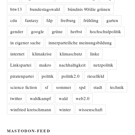
btw13
bundestagswahl
bündnis 90/die grünen
cdu
fantasy
fdp
freiburg
frühling
garten
gender
google
grüne
herbst
hochschulpolitik
in eigener sache
innerparteiliche meinungsbildung
internet
klimakrise
klimaschutz
linke
Linkspartei
makro
nachhaltigkeit
netzpolitik
piratenpartei
politik
politik2.0
rieselfeld
science fiction
sf
sommer
spd
stadt
technik
twitter
wahlkampf
wald
web2.0
winfried kretschmann
winter
wissenschaft
MASTODON-FEED