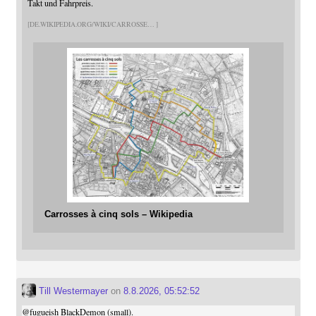
Takt und Fahrpreis.
DE.WIKIPEDIA.ORG/WIKI/CARROSSE
Carrosses à cinq sols – Wikipedia
Till Westermayer
on
8.8.2026, 05:52:52
@
fugueish
BlackDemon (small).