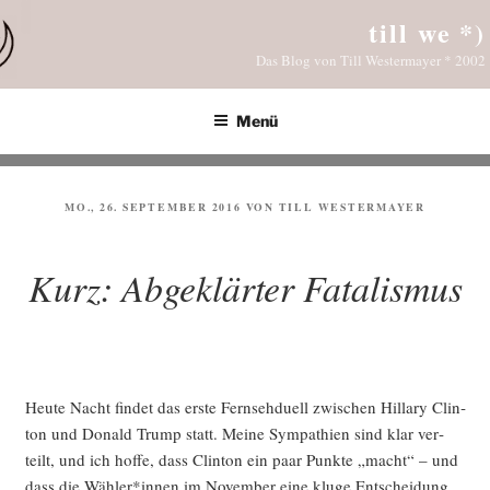
Zum
till we *)
Inhalt
Das Blog von Till Westermayer * 2002
springen
Menü
VERÖFFENTLICHT
MO., 26. SEPTEMBER 2016
VON
TILL WESTERMAYER
AM
Kurz: Abgeklärter Fatalismus
Heu­te Nacht fin­det das ers­te Fern­seh­du­ell zwi­schen Hil­la­ry Clin­
ton und Donald Trump statt. Mei­ne Sym­pa­thien sind klar ver­
teilt, und ich hof­fe, dass Clin­ton ein paar Punk­te „macht“ – und
dass die Wähler*innen im Novem­ber eine klu­ge Ent­schei­dung