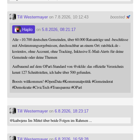
Till Westermayer
on 7.8.2026, 10:12:43
boosted
Haplo
on
5.8.2026, 08:21:17
Alle ~10.700 deutschen Gemeinden, über 60.000 Ratsanträge und -beschlüsse
mit Abstimmungsergebnissen, durchsuchbar an einem Ort: ratsblick.de -
kostenlos, ohne Account, ohne Tracking, Inklusive E-Mail-Alerts für deine
Gemeinde oder deine Themen
Aufbauend auf dem OParl-Standard von
@
okfde
: das offizielle Verzeichnis
kennt 127 Schnittstellen, ich habe über 500 gefunden.
Boosts willkommen!
#
OpenData
#
Kommunalpolitik
#
Gemeinderat
#
Demokratie
#
CivicTech
#
Transparenz
#
OParl
Till Westermayer
on
6.8.2026, 18:23:17
@
kaibojens
Im Mittel über beide Folgen im Rahmen ...
Till Westermayer
on
6.8.2026, 16:58:28