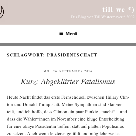
Zum
till we *)
Inhalt
Das Blog von Till Westermayer * 2002
springen
Menü
SCHLAGWORT:
PRÄSIDENTSCHAFT
VERÖFFENTLICHT
MO., 26. SEPTEMBER 2016
AM
Kurz: Abgeklärter Fatalismus
Heu­te Nacht fin­det das ers­te Fern­seh­du­ell zwi­schen Hil­la­ry Clin­
ton und Donald Trump statt. Mei­ne Sym­pa­thien sind klar ver­
teilt, und ich hof­fe, dass Clin­ton ein paar Punk­te „macht“ – und
dass die Wähler*innen im Novem­ber eine klu­ge Ent­schei­dung
für eine okaye Prä­si­den­tin tref­fen, statt auf plat­ten Popu­lis­mus
zu set­zen. Auch wenn letz­te­res gefühlt und mög­li­cher­wei­se