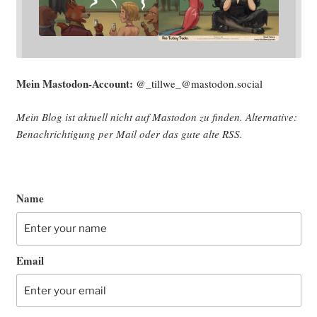
Mein Mast­o­don-Account:
@_tillwe_@mastodon.social
Mein Blog ist aktu­ell nicht auf Mast­o­don zu fin­den. Alter­na­ti­ve:
Benach­rich­ti­gung per Mail oder das gute alte
RSS
.
Name
Email