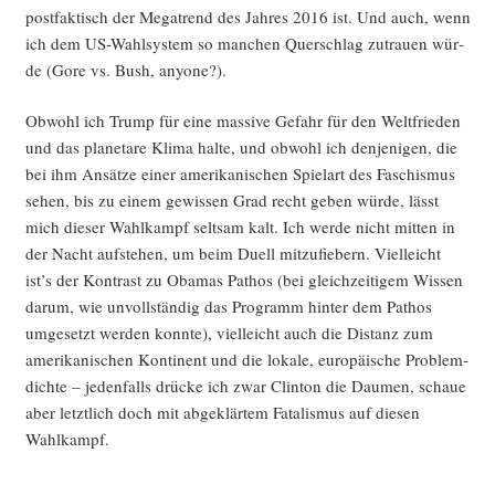
post­fak­tisch der Mega­trend des Jah­res 2016 ist. Und auch, wenn
ich dem US-Wahl­sys­tem so man­chen Quer­schlag zutrau­en wür­
de (Gore vs. Bush, anyone?).
Obwohl ich Trump für eine mas­si­ve Gefahr für den Welt­frie­den
und das pla­ne­ta­re Kli­ma hal­te, und obwohl ich den­je­ni­gen, die
bei ihm Ansät­ze einer ame­ri­ka­ni­schen Spiel­art des Faschis­mus
sehen, bis zu einem gewis­sen Grad recht geben wür­de, lässt
mich die­ser Wahl­kampf selt­sam kalt. Ich wer­de nicht mit­ten in
der Nacht auf­ste­hen, um beim Duell mit­zu­fie­bern. Viel­leicht
ist’s der Kon­trast zu Oba­mas Pathos (bei gleich­zei­ti­gem Wis­sen
dar­um, wie unvoll­stän­dig das Pro­gramm hin­ter dem Pathos
umge­setzt wer­den konn­te), viel­leicht auch die Distanz zum
ame­ri­ka­ni­schen Kon­ti­nent und die loka­le, euro­päi­sche Pro­blem­
dich­te – jeden­falls drü­cke ich zwar Clin­ton die Dau­men, schaue
aber letzt­lich doch mit abge­klär­tem Fata­lis­mus auf die­sen
Wahlkampf.