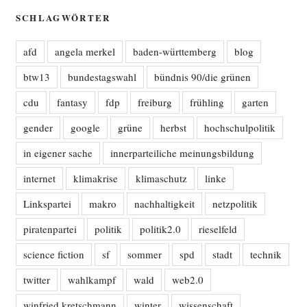
SCHLAGWÖRTER
afd
angela merkel
baden-württemberg
blog
btw13
bundestagswahl
bündnis 90/die grünen
cdu
fantasy
fdp
freiburg
frühling
garten
gender
google
grüne
herbst
hochschulpolitik
in eigener sache
innerparteiliche meinungsbildung
internet
klimakrise
klimaschutz
linke
Linkspartei
makro
nachhaltigkeit
netzpolitik
piratenpartei
politik
politik2.0
rieselfeld
science fiction
sf
sommer
spd
stadt
technik
twitter
wahlkampf
wald
web2.0
winfried kretschmann
winter
wissenschaft