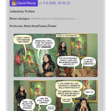
David Revoy
on
5.8.2026, 16:01:12
Authenticity Problem
Bonus timelapse:
PEPPERCARROT.COM/EN/MINIFANTAS
#
webcomic
#
krita
#
miniFantasyTheater