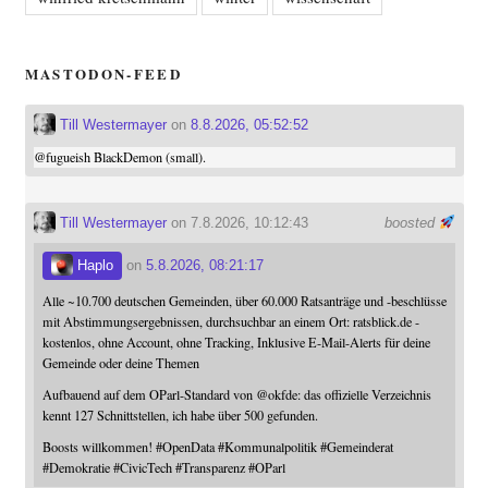
MASTODON-FEED
Till Westermayer
on
8.8.2026, 05:52:52
@
fugueish
BlackDemon (small).
Till Westermayer
on 7.8.2026, 10:12:43
boosted
Haplo
on
5.8.2026, 08:21:17
Alle ~10.700 deutschen Gemeinden, über 60.000 Ratsanträge und -beschlüsse
mit Abstimmungsergebnissen, durchsuchbar an einem Ort: ratsblick.de -
kostenlos, ohne Account, ohne Tracking, Inklusive E-Mail-Alerts für deine
Gemeinde oder deine Themen
Aufbauend auf dem OParl-Standard von
@
okfde
: das offizielle Verzeichnis
kennt 127 Schnittstellen, ich habe über 500 gefunden.
Boosts willkommen!
#
OpenData
#
Kommunalpolitik
#
Gemeinderat
#
Demokratie
#
CivicTech
#
Transparenz
#
OParl