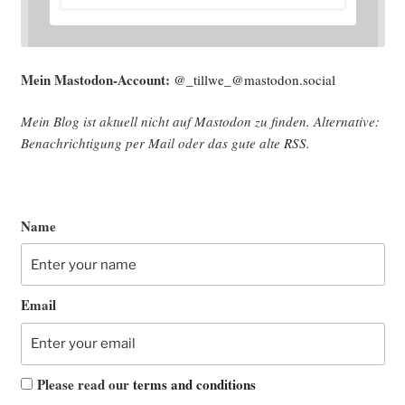
Mein Mast­o­don-Account:
@_tillwe_@mastodon.social
Mein Blog ist aktu­ell nicht auf Mast­o­don zu fin­den. Alter­na­ti­ve:
Benach­rich­ti­gung per Mail oder das gute alte
RSS
.
Name
Email
Please read our
terms and conditions