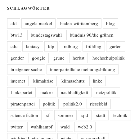
SCHLAGWÖRTER
afd
angela merkel
baden-württemberg
blog
btw13
bundestagswahl
bündnis 90/die grünen
cdu
fantasy
fdp
freiburg
frühling
garten
gender
google
grüne
herbst
hochschulpolitik
in eigener sache
innerparteiliche meinungsbildung
internet
klimakrise
klimaschutz
linke
Linkspartei
makro
nachhaltigkeit
netzpolitik
piratenpartei
politik
politik2.0
rieselfeld
science fiction
sf
sommer
spd
stadt
technik
twitter
wahlkampf
wald
web2.0
winfried kretschmann
winter
wissenschaft