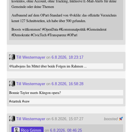
kostenlos, ohne Account, ohne Tracking, Inklusive E-Mail-Alerts für deine
Gemeinde oder deine Themen
Aufbauend auf dem OParl-Standard von
@
okfde
: das offizielle Verzeichnis
kennt 127 Schnittstellen, ich habe über 500 gefunden.
Boosts willkommen!
#
OpenData
#
Kommunalpolitik
#
Gemeinderat
#
Demokratie
#
CivicTech
#
Transparenz
#
OParl
Till Westermayer
on
6.8.2026, 18:23:17
@
kaibojens
Im Mittel über beide Folgen im Rahmen ...
Till Westermayer
on
6.8.2026, 16:58:28
Bonnie Taylor meets Klingon opera?
#
startrek
#
snw
Till Westermayer
on 6.8.2026, 15:07:27
boosted
Rico Grimm
on
6.8.2026, 08:46:25