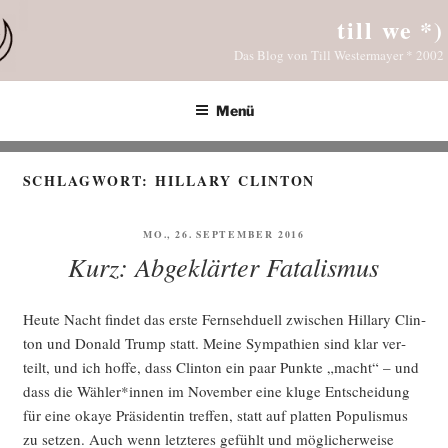
Zum
till we *)
Inhalt
Das Blog von Till Westermayer * 2002
springen
Menü
SCHLAGWORT:
HILLARY CLINTON
VERÖFFENTLICHT
MO., 26. SEPTEMBER 2016
AM
Kurz: Abgeklärter Fatalismus
Heu­te Nacht fin­det das ers­te Fern­seh­du­ell zwi­schen Hil­la­ry Clin­
ton und Donald Trump statt. Mei­ne Sym­pa­thien sind klar ver­
teilt, und ich hof­fe, dass Clin­ton ein paar Punk­te „macht“ – und
dass die Wähler*innen im Novem­ber eine klu­ge Ent­schei­dung
für eine okaye Prä­si­den­tin tref­fen, statt auf plat­ten Popu­lis­mus
zu set­zen. Auch wenn letz­te­res gefühlt und mög­li­cher­wei­se