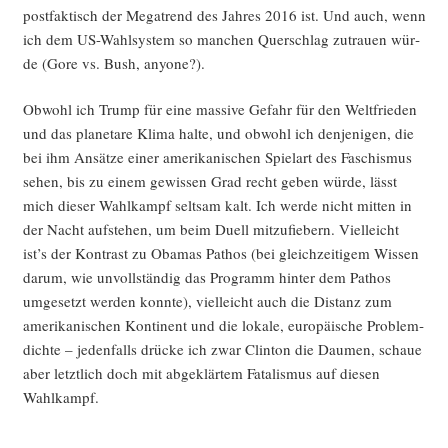
post­fak­tisch der Mega­trend des Jah­res 2016 ist. Und auch, wenn
ich dem US-Wahl­sys­tem so man­chen Quer­schlag zutrau­en wür­
de (Gore vs. Bush, anyone?).
Obwohl ich Trump für eine mas­si­ve Gefahr für den Welt­frie­den
und das pla­ne­ta­re Kli­ma hal­te, und obwohl ich den­je­ni­gen, die
bei ihm Ansät­ze einer ame­ri­ka­ni­schen Spiel­art des Faschis­mus
sehen, bis zu einem gewis­sen Grad recht geben wür­de, lässt
mich die­ser Wahl­kampf selt­sam kalt. Ich wer­de nicht mit­ten in
der Nacht auf­ste­hen, um beim Duell mit­zu­fie­bern. Viel­leicht
ist’s der Kon­trast zu Oba­mas Pathos (bei gleich­zei­ti­gem Wis­sen
dar­um, wie unvoll­stän­dig das Pro­gramm hin­ter dem Pathos
umge­setzt wer­den konn­te), viel­leicht auch die Distanz zum
ame­ri­ka­ni­schen Kon­ti­nent und die loka­le, euro­päi­sche Pro­blem­
dich­te – jeden­falls drü­cke ich zwar Clin­ton die Dau­men, schaue
aber letzt­lich doch mit abge­klär­tem Fata­lis­mus auf die­sen
Wahlkampf.