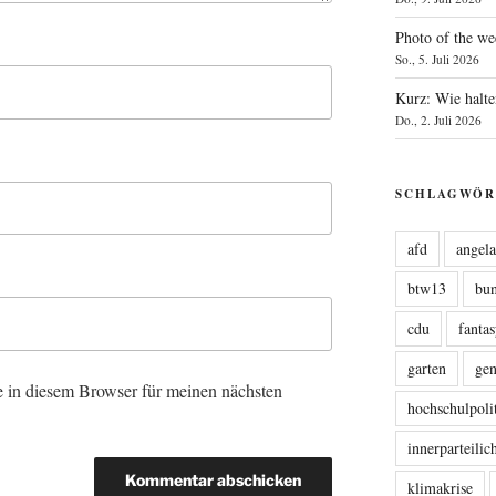
Photo of the we
So., 5. Juli 2026
Kurz: Wie halte
Do., 2. Juli 2026
SCHLAGWÖR
afd
angel
btw13
bu
cdu
fanta
garten
ge
 in diesem Browser für meinen nächsten
hochschulpoli
innerparteili
klimakrise