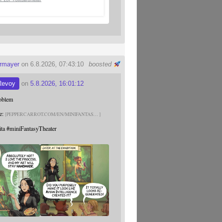
ermayer
on 6.8.2026, 07:43:10
boosted
Revoy
on
5.8.2026, 16:01:12
roblem
e:
PEPPERCARROT.COM/EN/MINIFANTAS
ita
#
miniFantasyTheater