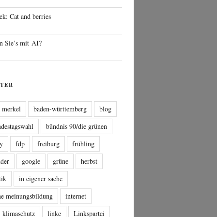
ek: Cat and berries
n Sie’s mit AI?
TER
a merkel
baden-württemberg
blog
ndestagswahl
bündnis 90/die grünen
sy
fdp
freiburg
frühling
nder
google
grüne
herbst
tik
in eigener sache
che meinungsbildung
internet
klimaschutz
linke
Linkspartei