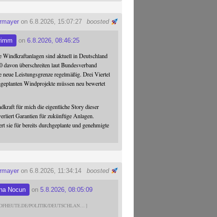
ermayer
on 6.8.2026, 15:07:27
boosted
rimm
on
6.8.2026, 08:46:25
 Windkraftanlagen sind aktuell in Deutschland
0 davon überschreiten laut Bundesverband
 neue Leistungsgrenze regelmäßig. Drei Viertel
hgeplanten Windprojekte müssen neu bewertet
dkraft für mich die eigentliche Story dieser
verliert Garantien für zukünftige Anlagen.
ert sie für bereits durchgeplante und genehmigte
ermayer
on 6.8.2026, 11:34:14
boosted
na Nocun
on
5.8.2026, 08:05:09
DFHEUTE.DE/POLITIK/DEUTSCHLAN