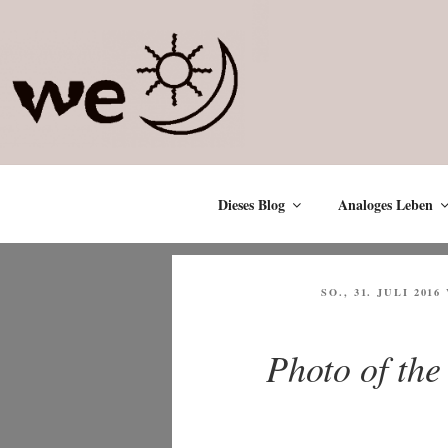
Zum
Inhalt
springen
Dieses Blog
Analoges Leben
VERÖFFENTLICHT
SO., 31. JULI 2016
AM
Photo of the