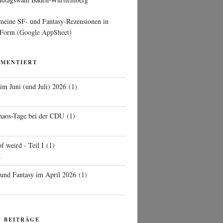
 meine SF- und Fantasy-Rezensionen in
 Form
(Google AppSheet)
MMENTIERT
 im Juni (und Juli) 2026
(
1
)
d
haos-Tage bei der CDU
(
1
)
f weird - Teil I
(
1
)
..
 und Fantasy im April 2026
(
1
)
N BEITRÄGE