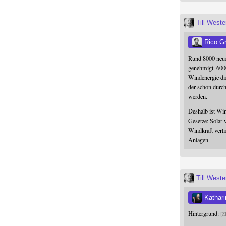
Till West
Rico G
Rund 8000 neue
genehmigt. 600
Windenergie die
der schon durc
werden.
Deshalb ist Win
Gesetze: Solar 
Windkraft verli
Anlagen.
Till West
Kathari
Hintergrund:
Z