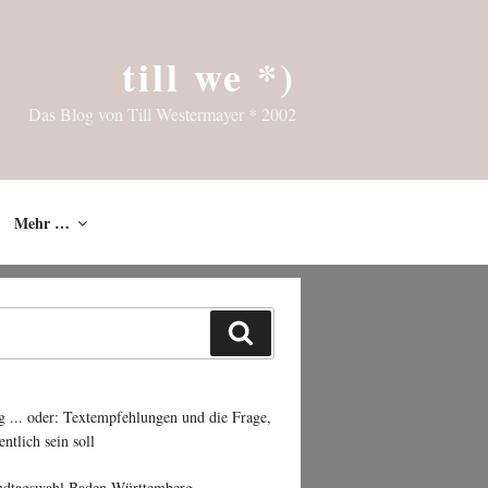
till we *)
Das Blog von Till Westermayer * 2002
Mehr …
Suchen
g ... oder: Textempfehlungen und die Frage,
entlich sein soll
ndtagswahl Baden-Württemberg