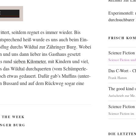
Experimentell:
durchsuchbarer
­tert, seit­dem reg­net es immer wie­der. Bis
FRISCH KO
ntspre­chend heiß wur­de es uns auch beim Ein­
s­flug durchs Wild­tal zur Zäh­rin­ger Burg. Wobei
Science Fiction
en und uns dann lie­ber ins Gast­haus gesetzt
Science Fiction un
as rund
sie­ben Kilo­me­ter
, mit Kin­dern und viel,
s das Wild­tal durch­quer­ten (vom Schüm­per­le­
Das C-Wort - C
och etwas gedau­ert. Dafür gab’s Muf­fins (unter­
Frank Hamm
en Bus­sard und auf dem Rück­weg sogar eine
The good kind o
Aufschrieb zur Me.
Science Fiction
Science Fiction im
 THE WEEK
INGER BURG
DIE LETZTE