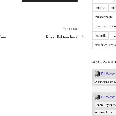
makro
nac
piratenpartei
science fictio
Nächster
WEITER
Beitrag
technik
tw
lkon
Kurz: Faktencheck
winfried kre
MASTODON-
Till West
@
kaibojens
Im Mi
Till West
Bonnie Taylor me
#
startrek
#
snw