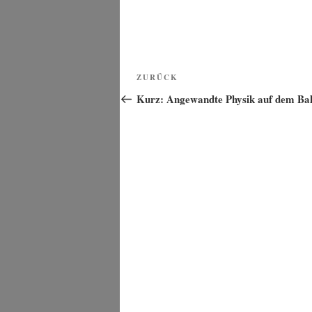
Beitragsnavigation
Vorheriger
ZURÜCK
Beitrag
Kurz: Angewandte Physik auf dem Ba