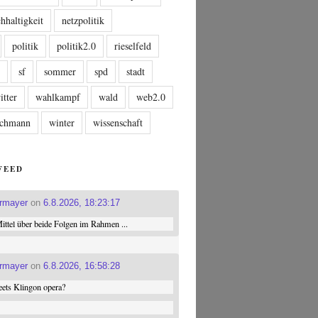
hhaltigkeit
netzpolitik
politik
politik2.0
rieselfeld
n
sf
sommer
spd
stadt
itter
wahlkampf
wald
web2.0
tschmann
winter
wissenschaft
FEED
ermayer
on
6.8.2026, 18:23:17
ttel über beide Folgen im Rahmen ...
ermayer
on
6.8.2026, 16:58:28
ets Klingon opera?