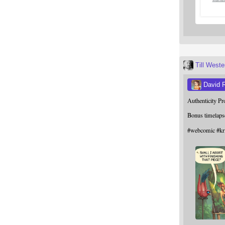
Till West
David 
Authenticity P
Bonus timelaps
#
webcomic
#
kr