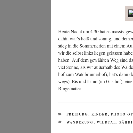
Heu­te Nacht um 4.30 hat es mas­siv gewit
dahin war’s heiß und son­nig, und dem­e
stieg in die Som­mer­fe­ri­en mit einem Au
wir die selbst links lie­gen gelas­sen hab
haben. Auf dem gewähl­ten Weg sind d
viel Son­ne, als wir außer­halb des Wal­de
hof zum Wald­brun­ner­hof), hat’s dann d
wegs), Eis und Limo (im Gast­hof), ein
Ringelnatter.
KATEGORIEN
FREIBURG
,
KINDER
,
PHOTO OF
SCHLAGWÖRTER
WANDERUNG
,
WILDTAL
,
ZÄHR