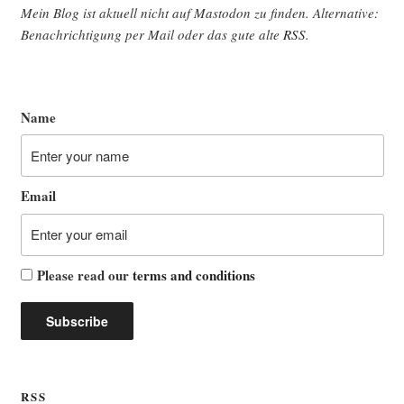
Mein Blog ist aktu­ell nicht auf Mast­o­don zu fin­den. Alter­na­ti­ve:
Benach­rich­ti­gung per Mail oder das gute alte
RSS
.
Name
Email
Please read our
terms and conditions
RSS