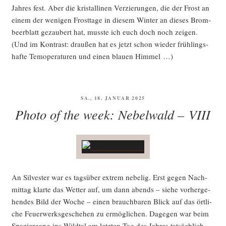
Jah­res fest. Aber die kris­tal­li­nen Ver­zie­run­gen, die der Frost an
einem der weni­gen Frost­ta­ge in die­sem Win­ter an die­ses Brom­
beer­blatt gezau­bert hat, muss­te ich euch doch noch zei­gen.
(Und im Kon­trast: drau­ßen hat es jetzt schon wie­der früh­lings­
haf­te Tem­ope­ra­tu­ren und einen blau­en Himmel …)
VERÖFFENTLICHT
SA., 18. JANUAR 2025
AM
Photo of the week: Nebelwald – VIII
An Sil­ves­ter war es tags­über extrem nebe­lig. Erst gegen Nach­
mit­tag klar­te das Wet­ter auf, um dann abends – sie­he vor­her­ge­
hen­des Bild der Woche – einen brauch­ba­ren Blick auf das ört­li­
che Feu­er­werks­ge­sche­hen zu ermög­li­chen. Dage­gen war beim
Spa­zier­gang ins Wild­tal am letz­ten Tag des Jah­res tat­säch­lich