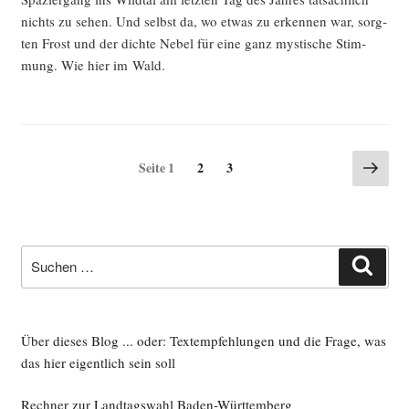
nichts zu sehen. Und selbst da, wo etwas zu erken­nen war, sorg­
ten Frost und der dich­te Nebel für eine ganz mys­ti­sche Stim­
mung. Wie hier im Wald.
Seitennummerierung
Näch
Seite
Seite
Seite
1
2
3
Seite
der
Beiträge
Suche
Such
nach:
Über dieses Blog ... oder: Textempfehlungen und die Frage, was
das hier eigentlich sein soll
Rechner zur Landtagswahl Baden-Württemberg