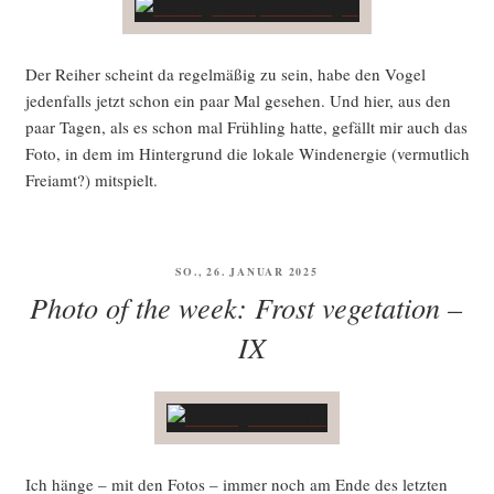
Der Rei­her scheint da regel­mä­ßig zu sein, habe den Vogel
jeden­falls jetzt schon ein paar Mal gese­hen. Und hier, aus den
paar Tagen, als es schon mal Früh­ling hat­te, gefällt mir auch das
Foto, in dem im Hin­ter­grund die loka­le Wind­ener­gie (ver­mut­lich
Frei­amt?) mitspielt.
VERÖFFENTLICHT
SO., 26. JANUAR 2025
AM
Photo of the week: Frost vegetation –
IX
Ich hän­ge – mit den Fotos – immer noch am Ende des letz­ten