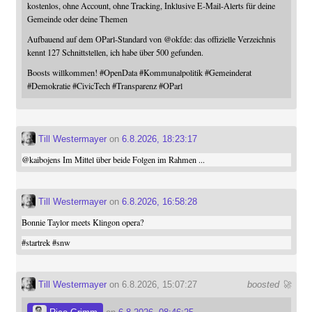
kostenlos, ohne Account, ohne Tracking, Inklusive E-Mail-Alerts für deine
Gemeinde oder deine Themen
Aufbauend auf dem OParl-Standard von
@
okfde
: das offizielle Verzeichnis
kennt 127 Schnittstellen, ich habe über 500 gefunden.
Boosts willkommen!
#
OpenData
#
Kommunalpolitik
#
Gemeinderat
#
Demokratie
#
CivicTech
#
Transparenz
#
OParl
Till Westermayer
on
6.8.2026, 18:23:17
@
kaibojens
Im Mittel über beide Folgen im Rahmen ...
Till Westermayer
on
6.8.2026, 16:58:28
Bonnie Taylor meets Klingon opera?
#
startrek
#
snw
Till Westermayer
on 6.8.2026, 15:07:27
boosted 🚀