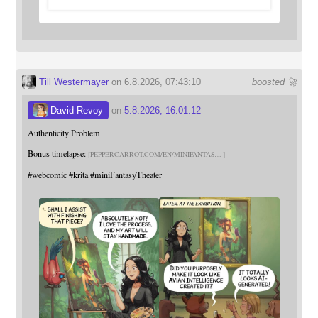
Till Westermayer
on 6.8.2026, 07:43:10
boosted 🚀
David Revoy
on
5.8.2026, 16:01:12
Authenticity Problem
Bonus timelapse:
PEPPERCARROT.COM/EN/MINIFANTAS
#
webcomic
#
krita
#
miniFantasyTheater