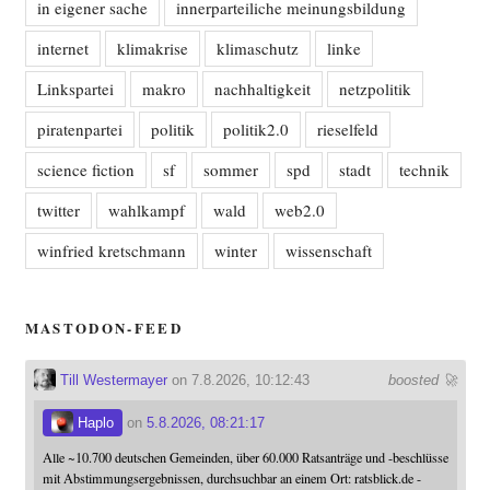
in eigener sache
innerparteiliche meinungsbildung
internet
klimakrise
klimaschutz
linke
Linkspartei
makro
nachhaltigkeit
netzpolitik
piratenpartei
politik
politik2.0
rieselfeld
science fiction
sf
sommer
spd
stadt
technik
twitter
wahlkampf
wald
web2.0
winfried kretschmann
winter
wissenschaft
MASTODON-FEED
Till Westermayer
on 7.8.2026, 10:12:43
boosted 🚀
Haplo
on
5.8.2026, 08:21:17
Alle ~10.700 deutschen Gemeinden, über 60.000 Ratsanträge und -beschlüsse
mit Abstimmungsergebnissen, durchsuchbar an einem Ort: ratsblick.de -