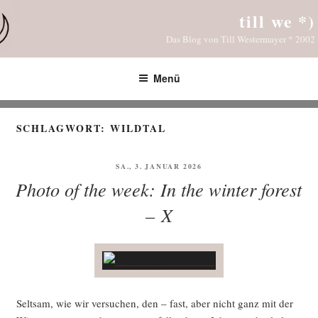
Zum
till we *)
Inhalt
Das Blog von Till Westermayer * 2002
springen
Menü
SCHLAGWORT:
WILDTAL
VERÖFFENTLICHT
SA., 3. JANUAR 2026
AM
Photo of the week: In the winter forest
– X
Selt­sam, wie wir ver­su­chen, den – fast, aber nicht ganz mit der