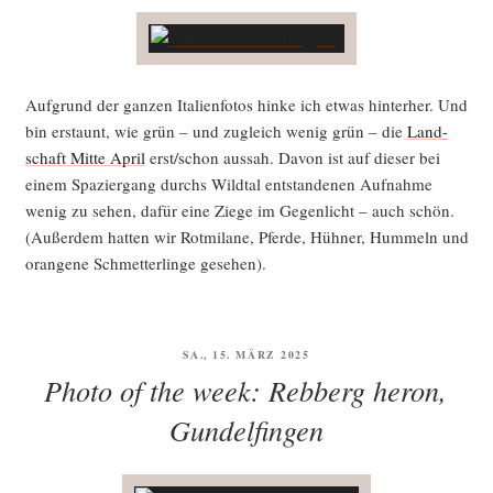
Auf­grund der gan­zen Ita­li­en­fo­tos hin­ke ich etwas hin­ter­her. Und
bin erstaunt, wie grün – und zugleich wenig grün – die
Land­
schaft Mit­te April
erst/schon aus­sah. Davon ist auf die­ser bei
einem Spa­zier­gang durchs Wild­tal ent­stan­de­nen Auf­nah­me
wenig zu sehen, dafür eine Zie­ge im Gegen­licht – auch schön.
(Außer­dem hat­ten wir Rot­mi­la­ne, Pfer­de, Hüh­ner, Hum­meln und
oran­ge­ne Schmet­ter­lin­ge gesehen).
VERÖFFENTLICHT
SA., 15. MÄRZ 2025
AM
Photo of the week: Rebberg heron,
Gundelfingen