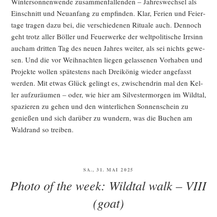
Win­ter­son­nen­wen­de zusam­men­fal­len­den – Jah­res­wech­sel als
Ein­schnitt und Neu­an­fang zu emp­fin­den. Klar, Feri­en und Fei­er­
ta­ge tra­gen dazu bei, die ver­schie­de­nen Ritua­le auch. Den­noch
geht trotz aller Böl­ler und Feu­er­wer­ke der welt­po­li­ti­sche Irr­sinn
auch­am drit­ten Tag des neu­en Jah­res wei­ter, als sei nichts gewe­
sen. Und die vor Weih­nach­ten lie­gen gelas­se­nen Vor­ha­ben und
Pro­jek­te wol­len spä­tes­tens nach Drei­kö­nig wie­der ange­fasst
wer­den. Mit etwas Glück gelingt es, zwi­schen­drin mal den Kel­
ler auf­zu­räu­men – oder, wie hier am Sil­ves­ter­mor­gen im Wild­tal,
spa­zie­ren zu gehen und den win­ter­li­chen Son­nen­schein zu
genie­ßen und sich dar­über zu wun­dern, was die Buchen am
Wald­rand so treiben.
VERÖFFENTLICHT
SA., 31. MAI 2025
AM
Photo of the week: Wildtal walk – VIII
(goat)