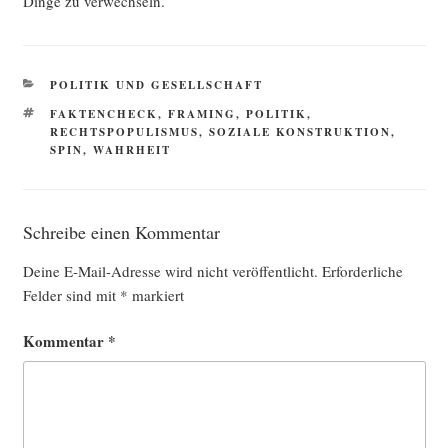
Din­ge zu verwechseln.
KATEGORIEN
POLITIK UND GESELLSCHAFT
SCHLAGWÖRTER
FAKTENCHECK
,
FRAMING
,
POLITIK
,
RECHTSPOPULISMUS
,
SOZIALE KONSTRUKTION
,
SPIN
,
WAHRHEIT
Schreibe einen Kommentar
Deine E-Mail-Adresse wird nicht veröffentlicht.
Erforderliche
Felder sind mit
*
markiert
Kommentar
*