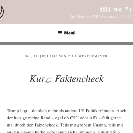
Zum
till we *)
Inhalt
Das Blog von Till Westermayer * 2002
springen
Menü
VERÖFFENTLICHT
SO., 31. JULI 2016
VON
TILL WESTERMAYER
AM
Kurz: Faktencheck
Trump lügt – deut­lich mehr als ande­re US-Politiker*innen. Auch
der hie­si­ge rech­te Rand – egal ob CSU oder AfD – fällt ger­ne
mal durch den Fak­ten­check. Teils mit gro­bem Unsinn, teils mit
an den Haa­ren her­bei­ge­zo­ge­nen Behaup­tun­gen, teils mit fein