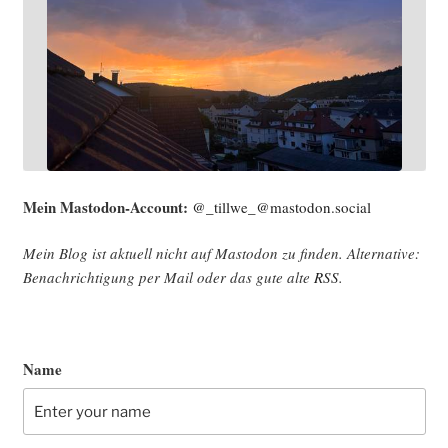
Mein Mast­o­don-Account:
@_tillwe_@mastodon.social
Mein Blog ist aktu­ell nicht auf Mast­o­don zu fin­den. Alter­na­ti­ve:
Benach­rich­ti­gung per Mail oder das gute alte
RSS
.
Name