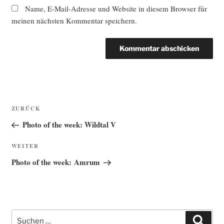
Name, E-Mail-Adresse und Website in diesem Browser für
meinen nächsten Kommentar speichern.
Beitragsnavigation
Vorheriger
ZURÜCK
Beitrag
Photo of the week: Wildtal V
Nächster
WEITER
Beitrag
Photo of the week: Amrum
Suche
Such