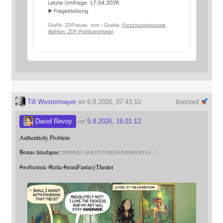
Till Westermayer
on 6.8.2026, 07:43:10
boosted
David Revoy
on
5.8.2026, 16:01:12
Authenticity Problem
Bonus timelapse:
PEPPERCARROT.COM/EN/MINIFANTAS
#
webcomic
#
krita
#
miniFantasyTheater