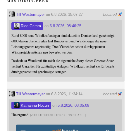
MASTODON-FEED
Till Westermayer
on 6.8.2026, 15:07:27
boosted
Rico Grimm
on
6.8.2026, 08:46:25
Rund 8000 neue Windkraftanlagen sind aktuell in Deutschland genehmigt.
6000 davon überschreiten laut Bundesverband Windenergie die neue
Leistungsgrenze regelmäßig. Drei Viertel der schon durchgeplanten
Windprojekte müssen neu bewertet werden.
Deshalb ist Windkraft für mich die eigentliche Story dieser Gesetze: Solar
verliert Garantien für zukünftige Anlagen. Windkraft verliert sie für bereits
durchgeplante und genehmigte Anlagen.
Till Westermayer
on 6.8.2026, 11:34:14
boosted
Katharina Nocun
on
5.8.2026, 08:05:09
Hintergrund:
ZDFHEUTE.DE/POLITIK/DEUTSCHLAN