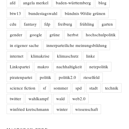
afd
angela merkel
baden-württemberg
blog
btw13
bundestagswahl
bündnis 90/die grünen
cdu
fantasy
fdp
freiburg
frühling
garten
gender
google
grüne
herbst
hochschulpolitik
in eigener sache
innerparteiliche meinungsbildung
internet
klimakrise
klimaschutz
linke
Linkspartei
makro
nachhaltigkeit
netzpolitik
piratenpartei
politik
politik2.0
rieselfeld
science fiction
sf
sommer
spd
stadt
technik
twitter
wahlkampf
wald
web2.0
winfried kretschmann
winter
wissenschaft