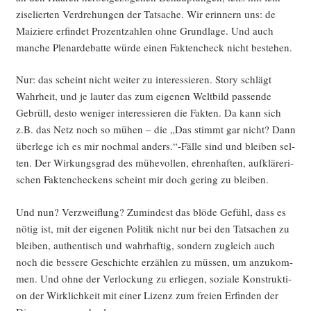
zise­lier­ten Ver­dre­hun­gen der Tat­sa­che. Wir erin­nern uns: de
Mai­zie­re erfin­det Pro­zent­zah­len ohne Grund­la­ge. Und auch
man­che Ple­nar­de­bat­te wür­de einen Fak­ten­check nicht bestehen.
Nur: das scheint nicht wei­ter zu inter­es­sie­ren. Sto­ry schlägt
Wahr­heit, und je lau­ter das zum eige­nen Welt­bild pas­sen­de
Gebrüll, des­to weni­ger inter­es­sie­ren die Fak­ten. Da kann sich
z.B. das Netz noch so mühen – die „Das stimmt gar nicht? Dann
über­le­ge ich es mir noch­mal anders.“-Fälle sind und blei­ben sel­
ten. Der Wir­kungs­grad des mühe­vol­len, ehren­haf­ten, auf­klä­re­ri­
schen Fak­ten­che­ckens scheint mir doch gering zu bleiben.
Und nun? Ver­zweif­lung? Zumin­dest das blö­de Gefühl, dass es
nötig ist, mit der eige­nen Poli­tik nicht nur bei den Tat­sa­chen zu
blei­ben, authen­tisch und wahr­haf­tig, son­dern zugleich auch
noch die bes­se­re Geschich­te erzäh­len zu müs­sen, um anzu­kom­
men. Und ohne der Ver­lo­ckung zu erlie­gen, sozia­le Kon­struk­ti­
on der Wirk­lich­keit mit einer Lizenz zum frei­en Erfin­den der