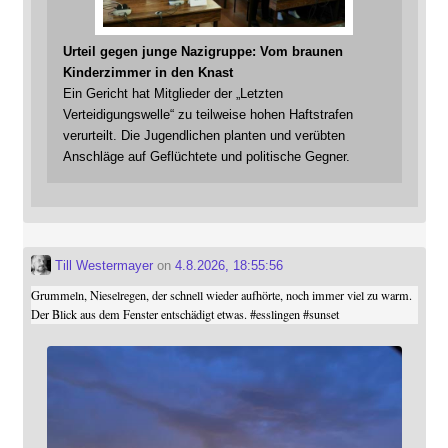
Urteil gegen junge Nazigruppe: Vom braunen
Kinderzimmer in den Knast
Ein Gericht hat Mitglieder der „Letzten
Verteidigungswelle“ zu teilweise hohen Haftstrafen
verurteilt. Die Jugendlichen planten und verübten
Anschläge auf Geflüchtete und politische Gegner.
Till Westermayer
on
4.8.2026, 18:55:56
Grummeln, Nieselregen, der schnell wieder aufhörte, noch immer viel zu warm.
Der Blick aus dem Fenster entschädigt etwas.
#
esslingen
#
sunset