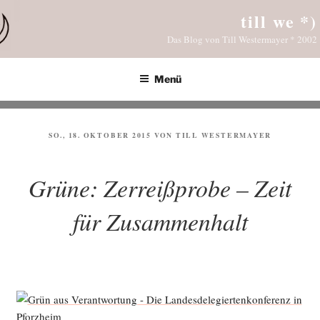
Zum
till we *)
Inhalt
Das Blog von Till Westermayer * 2002
springen
Menü
VERÖFFENTLICHT
SO., 18. OKTOBER 2015
VON
TILL WESTERMAYER
AM
Grüne: Zerreißprobe – Zeit
für Zusammenhalt