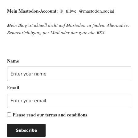
Mein Mast­o­don-Account:
@_tillwe_@mastodon.social
Mein Blog ist aktu­ell nicht auf Mast­o­don zu fin­den. Alter­na­ti­ve:
Benach­rich­ti­gung per Mail oder das gute alte
RSS
.
Name
Email
Please read our
terms and conditions