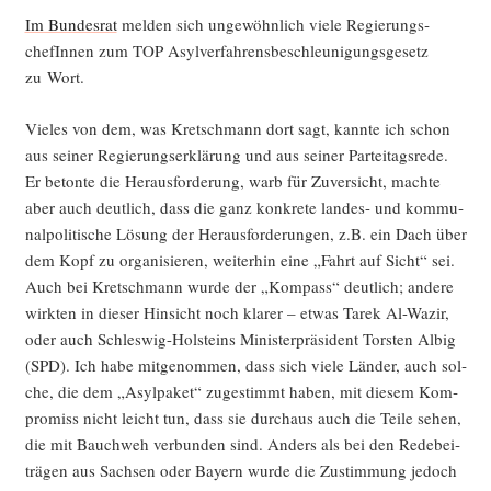
Im Bun­des­rat
mel­den sich unge­wöhn­lich vie­le Regie­rungs­
chefIn­nen zum TOP Asyl­ver­fah­rens­be­schleu­ni­gungs­ge­setz
zu Wort.
Vie­les von dem, was Kret­sch­mann dort sagt, kann­te ich schon
aus sei­ner Regie­rungs­er­klä­rung und aus sei­ner Par­tei­tags­re­de.
Er beton­te die Her­aus­for­de­rung, warb für Zuver­sicht, mach­te
aber auch deut­lich, dass die ganz kon­kre­te lan­des- und kom­mu­
nal­po­li­ti­sche Lösung der Her­aus­for­de­run­gen, z.B. ein Dach über
dem Kopf zu orga­ni­sie­ren, wei­ter­hin eine „Fahrt auf Sicht“ sei.
Auch bei Kret­sch­mann wur­de der „Kom­pass“ deut­lich; ande­re
wirk­ten in die­ser Hin­sicht noch kla­rer – etwas Tarek Al-Wazir,
oder auch Schles­wig-Hol­steins Minis­ter­prä­si­dent Tors­ten Albig
(SPD). Ich habe mit­ge­nom­men, dass sich vie­le Län­der, auch sol­
che, die dem „Asyl­pa­ket“ zuge­stimmt haben, mit die­sem Kom­
pro­miss nicht leicht tun, dass sie durch­aus auch die Tei­le sehen,
die mit Bauch­weh ver­bun­den sind. Anders als bei den Rede­bei­
trä­gen aus Sach­sen oder Bay­ern wur­de die Zustim­mung jedoch