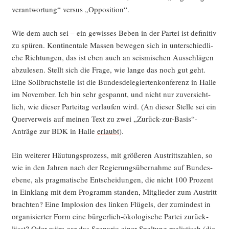
ver­ant­wor­tung“ ver­sus „Oppo­si­ti­on“.
Wie dem auch sei – ein gewis­ses Beben in der Par­tei ist defi­ni­tiv
zu spü­ren. Kon­ti­nen­ta­le Mas­sen bewe­gen sich in unter­schied­li­
che Rich­tun­gen, das ist eben auch an seis­mi­schen Aus­schlä­gen
abzu­le­sen. Stellt sich die Fra­ge, wie lan­ge das noch gut geht.
Eine Soll­bruch­stel­le ist die Bun­des­de­le­gier­ten­kon­fe­renz in Hal­le
im Novem­ber. Ich bin sehr gespannt, und nicht nur zuver­sicht­
lich, wie die­ser Par­tei­tag ver­lau­fen wird. (An die­ser Stel­le sei ein
Quer­ver­weis auf mei­nen Text zu zwei „Zurück-zur-Basis“-
Anträge zur BDK in Hal­le
erlaubt
).
Ein wei­te­rer Häu­tungs­pro­zess, mit grö­ße­ren Aus­tritts­zah­len, so
wie in den Jah­ren nach der Regie­rungs­über­nah­me auf Bun­des­
ebe­ne, als prag­ma­ti­sche Ent­schei­dun­gen, die nicht 100 Pro­zent
in Ein­klang mit dem Pro­gramm stan­den, Mit­glie­der zum Aus­tritt
brach­ten? Eine Implo­si­on des lin­ken Flü­gels, der zumin­dest in
orga­ni­sier­ter Form eine bür­ger­lich-öko­lo­gi­sche Par­tei zurück­
lässt? Oder wäre gar das Sze­na­rio einer Spal­tung rea­lis­tisch (die