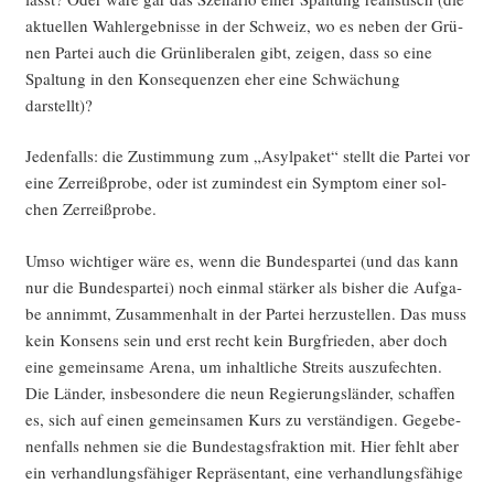
aktu­el­len Wahl­er­geb­nis­se in der Schweiz, wo es neben der Grü­
nen Par­tei auch die Grün­li­be­ra­len gibt, zei­gen, dass so eine
Spal­tung in den Kon­se­quen­zen eher eine Schwä­chung
darstellt)?
Jeden­falls: die Zustim­mung zum „Asyl­pa­ket“ stellt die Par­tei vor
eine Zer­reiß­pro­be, oder ist zumin­dest ein Sym­ptom einer sol­
chen Zerreißprobe.
Umso wich­ti­ger wäre es, wenn die Bun­des­par­tei (und das kann
nur die Bun­des­par­tei) noch ein­mal stär­ker als bis­her die Auf­ga­
be annimmt, Zusam­men­halt in der Par­tei her­zu­stel­len. Das muss
kein Kon­sens sein und erst recht kein Burg­frie­den, aber doch
eine gemein­sa­me Are­na, um inhalt­li­che Streits aus­zu­fech­ten.
Die Län­der, ins­be­son­de­re die neun Regie­rungs­län­der, schaf­fen
es, sich auf einen gemein­sa­men Kurs zu ver­stän­di­gen. Gege­be­
nen­falls neh­men sie die Bun­des­tags­frak­ti­on mit. Hier fehlt aber
ein ver­hand­lungs­fä­hi­ger Reprä­sen­tant, eine ver­hand­lungs­fä­hi­ge