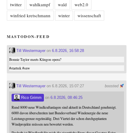
twitter
wahlkampf
wald
web2.0
winfried kretschmann
winter
wissenschaft
MASTODON-FEED
Till Westermayer
on
6.8.2026, 16:58:28
Bonnie Taylor meets Klingon opera?
#
startrek
#
snw
Till Westermayer
on 6.8.2026, 15:07:27
boosted
Rico Grimm
on
6.8.2026, 08:46:25
Rund 8000 neue Windkraftanlagen sind aktuell in Deutschland genehmigt.
6000 davon überschreiten laut Bundesverband Windenergie die neue
Leistungsgrenze regelmäßig. Drei Viertel der schon durchgeplanten
Windprojekte müssen neu bewertet werden.
Deshalb ist Windkraft für mich die eigentliche Story dieser Gesetze: Solar