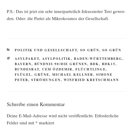
P.S.: Das ist jetzt ein sehr inner­par­tei­lich fokus­sier­ter Text gewor­
den. Oder: die Par­tei als Mikro­kos­mos der Gesellschaft.
KATEGORIEN
POLITIK UND GESELLSCHAFT
,
SO GRÜN, SO GRÜN
SCHLAGWÖRTER
ASYLPAKET
,
ASYLPOLITIK
,
BADEN-WÜRTTEMBERG
,
BAYERN
,
BÜNDNIS 90/DIE GRÜNEN
,
BDK
,
BDK15
,
BUNDESRAT
,
CEM ÖZDEMIR
,
FLÜCHTLINGE
,
FLÜGEL
,
GRÜNE
,
MICHAEL KELLNER
,
SIMONE
PETER
,
STRÖMUNGEN
,
WINFRIED KRETSCHMANN
Schreibe einen Kommentar
Deine E-Mail-Adresse wird nicht veröffentlicht.
Erforderliche
Felder sind mit
*
markiert