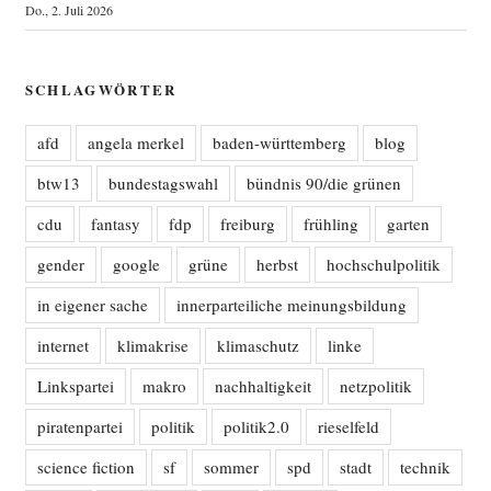
Do., 2. Juli 2026
SCHLAGWÖRTER
afd
angela merkel
baden-württemberg
blog
btw13
bundestagswahl
bündnis 90/die grünen
cdu
fantasy
fdp
freiburg
frühling
garten
gender
google
grüne
herbst
hochschulpolitik
in eigener sache
innerparteiliche meinungsbildung
internet
klimakrise
klimaschutz
linke
Linkspartei
makro
nachhaltigkeit
netzpolitik
piratenpartei
politik
politik2.0
rieselfeld
science fiction
sf
sommer
spd
stadt
technik