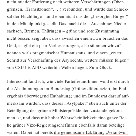
nicht mit der For­de­rung nach wei­te­ren Ver­schär­fun­gen (Ober­
gren­zen, „Tran­sit­zo­nen“, …) ver­bun­den, und wur­de das Schick­
sal der Flücht­lin­ge – und eben nicht das der „besorg­ten Bür­ger“
in den Mit­tel­punkt gestellt. Das macht die – Aus­nah­me: Nie­der­
sach­sen, Bre­men, Thü­rin­gen – grü­ne und rote Zustim­mung
nicht bes­ser, zeigt aber, dass zwi­schen einem „wir brau­chen das
Geld, es gibt ein paar Ver­bes­se­run­gen, also stim­men wir zu“,
nen­nen wir’s prag­ma­ti­scher Huma­nis­mus, und einem „ers­ter
Schritt zur Ver­schär­fung des Asyl­rechts, wei­te­re müs­sen fol­gen“
von CSU bis AFD wei­ter­hin Wel­ten lie­gen. Zum Glück.
Inter­es­sant fand ich, wie vie­le Par­tei­freun­dIn­nen wohl erst durch
die Abstim­mun­gen im Bun­des­tag (Grü­ne: dif­fe­ren­ziert, im End­
ergeb­nis über­wie­gend Ent­hal­tung) und im Bun­des­rat dar­auf auf­
merk­sam wur­den, dass die­ses „Asyl­pa­ket“ eben auch unter der
Betei­li­gung des grü­nen Minis­ter­prä­si­den­ten zustan­de gekom­
men ist, und dass mit hoher Wahr­schein­lich­keit eine gan­ze Rei­
he grü­ner Vize-Regie­rungs­chefIn­nen eben­falls dar­an betei­ligt
waren. Dabei hat bereits
die gemein­sa­me Erklä­rung „Ver­ant­wor­