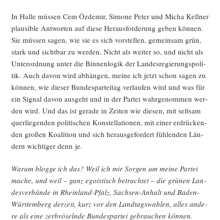
In Hal­le müs­sen Cem Özd­emir, Simo­ne Peter und Micha Kell­ner
plau­si­ble Ant­wor­ten auf die­se Her­aus­for­de­rung geben kön­nen.
Sie müs­sen sagen, wie sie es sich vor­stel­len, gemein­sam grün,
stark und sicht­bar zu wer­den. Nicht als wei­ter so, und nicht als
Unter­ord­nung unter die Bin­nen­lo­gik der Lan­des­re­gie­rungs­po­li­
tik. Auch davon wird abhän­gen, mei­ne ich jetzt schon sagen zu
kön­nen, wie die­ser Bun­des­par­tei­tag ver­lau­fen wird und was für
ein Signal davon aus­geht und in der Par­tei wahr­ge­nom­men wer­
den wird. Und das ist gera­de in Zei­ten wie die­sen, mit selt­sam
quer­lie­gen­den poli­ti­schen Kon­stel­la­tio­nen, mit einer erdrü­cken­
den gro­ßen Koali­ti­on und sich her­aus­ge­for­dert füh­len­den Län­
dern wich­ti­ger denn je.
War­um blog­ge ich das? Weil ich mir Sor­gen um mei­ne Par­tei
mache, und weil – ganz ego­is­tisch betrach­tet – die grü­nen Lan­
des­ver­bän­de in Rhein­land-Pfalz, Sach­sen-Anhalt und Baden-
Würt­tem­berg der­zeit, kurz vor den Land­tags­wah­len, alles ande­
re als eine zer­brö­seln­de Bun­des­par­tei gebrau­chen können.