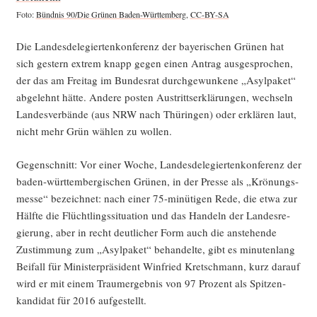
Foto:
Bünd­nis 90/Die Grü­nen Baden-Würt­tem­berg
,
CC-BY-SA
Die Lan­des­de­le­gier­ten­kon­fe­renz der baye­ri­schen Grü­nen hat
sich ges­tern extrem knapp gegen einen Antrag aus­ge­spro­chen,
der das am Frei­tag im Bun­des­rat durch­ge­wun­ke­ne „Asyl­pa­ket“
abge­lehnt hät­te. Ande­re pos­ten Aus­tritts­er­klä­run­gen, wech­seln
Lan­des­ver­bän­de (aus NRW nach Thü­rin­gen) oder erklä­ren laut,
nicht mehr Grün wäh­len zu wollen.
Gegen­schnitt: Vor einer Woche, Lan­des­de­le­gier­ten­kon­fe­renz der
baden-würt­tem­ber­gi­schen Grü­nen, in der Pres­se als „Krö­nungs­
mes­se“ bezeich­net: nach einer 75-minü­ti­gen Rede, die etwa zur
Hälf­te die Flücht­lings­si­tua­ti­on und das Han­deln der Lan­des­re­
gie­rung, aber in recht deut­li­cher Form auch die anste­hen­de
Zustim­mung zum „Asyl­pa­ket“ behan­del­te, gibt es minu­ten­lang
Bei­fall für Minis­ter­prä­si­dent Win­fried Kret­sch­mann, kurz dar­auf
wird er mit einem Traum­er­geb­nis von 97 Pro­zent als Spit­zen­
kan­di­dat für 2016 aufgestellt.