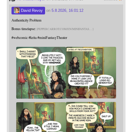
David Revoy
on
5.8.2026, 16:01:12
Authenticity Problem
Bonus timelapse:
PEPPERCARROT.COM/EN/MINIFANTAS
#
webcomic
#
krita
#
miniFantasyTheater