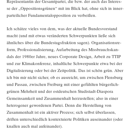
Reprä­sen­tan­tin der Gesamt­par­tei, die bzw. der auch das Inter­es­
se der „Oppo­si­ti­ons­grü­nen“ mit im Blick hat, ohne sich in inner­
par­tei­li­cher Fun­da­men­tal­op­po­si­ti­on zu verbeißen.
Ich schät­ze vie­les von dem, was der aktu­el­le Bun­des­vor­stand
macht (und mit etwas ver­än­der­ten Schwer­punk­ten lie­ße sich
ähn­li­ches über die Bun­des­tags­frak­ti­on sagen). Orga­ni­sa­ti­ons­re­
form, Pro­fes­sio­na­li­sie­rung, Auf­ar­bei­tung des Miss­brauch­skan­
dals der 1980er Jah­re, neu­es Cor­po­ra­te Design, Arbeit zu TTIP
und zur Kli­ma­kon­fe­renz, inhalt­li­che Schwer­punk­te etwa bei der
Digi­ta­li­sie­rung oder bei der Zeit­po­li­tik. Das ist schön grün. Aber
ich bin mir nicht sicher, ob es aus­reicht, um zwi­schen Flens­burg
und Pas­sau, zwi­schen Frei­burg mit einer gefühl­ten bür­ger­lich-
grü­nen Mehr­heit und der ost­deut­schen Stu­di­stadt-Dia­spo­ra
Gemein­sam­keit und Zusam­men­halt her­zu­stel­len; also in einer
hete­ro­ge­ner gewor­de­nen Par­tei. Denn die Her­stel­lung von
Zusam­men­halt ist ein akti­ver Pro­zess; sich selbst über­las­sen,
drif­ten unter­schied­lich kon­tex­tu­ier­te Poli­ti­ken aus­ein­an­der (oder
knal­len auch mal aufeinander).