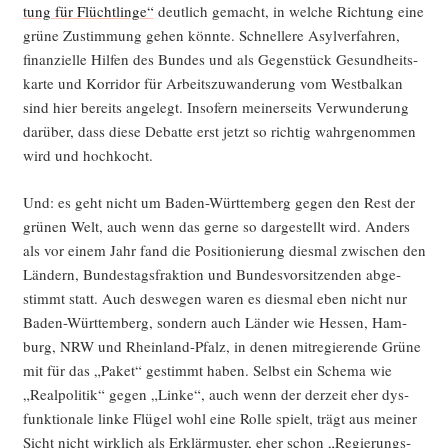
tung für Flücht­lin­ge“
deut­lich gemacht, in wel­che Rich­tung eine
grü­ne Zustim­mung gehen könn­te. Schnel­le­re Asyl­ver­fah­ren,
finan­zi­el­le Hil­fen des Bun­des und als Gegen­stück Gesund­heits­
kar­te und Kor­ri­dor für Arbeits­zu­wan­de­rung vom West­bal­kan
sind hier bereits ange­legt. Inso­fern mei­ner­seits Ver­wun­de­rung
dar­über, dass die­se Debat­te erst jetzt so rich­tig wahr­ge­nom­men
wird und hochkocht.
Und: es geht nicht um Baden-Würt­tem­berg gegen den Rest der
grü­nen Welt, auch wenn das ger­ne so dar­ge­stellt wird. Anders
als vor einem Jahr fand die Posi­tio­nie­rung dies­mal zwi­schen den
Län­dern, Bun­des­tags­frak­ti­on und Bun­des­vor­sit­zen­den abge­
stimmt statt. Auch des­we­gen waren es dies­mal eben nicht nur
Baden-Würt­tem­berg, son­dern auch Län­der wie Hes­sen, Ham­
burg, NRW und Rhein­land-Pfalz, in denen mit­re­gie­ren­de Grü­ne
mit für das „Paket“ gestimmt haben. Selbst ein Sche­ma wie
„Real­po­li­tik“ gegen „Lin­ke“, auch wenn der der­zeit eher dys­
funk­tio­na­le lin­ke Flü­gel wohl eine Rol­le spielt, trägt aus mei­ner
Sicht nicht wirk­lich als Erklär­mus­ter, eher schon „Regie­rungs­