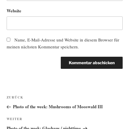
Website
Name, E-Mail-Adresse und Website in diesem Browser für
meinen nächsten Kommentar speichern.
Beitragsnavigation
Vorheriger
ZURÜCK
Beitrag
Photo of the week: Mushrooms of Mooswald III
Nächster
WEITER
Beitrag
Photo of the week: Glashaus / nighttime