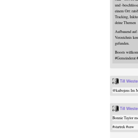
und -beschlüss
einem Ort: rats
Tracking, Inklu
deine Themen
Aufbauend auf
Verzeichnis ken
gefunden.
Boosts willk
#
Gemeinderat
Till West
@
kaibojens
Im Mi
Till West
Bonnie Taylor me
#
startrek
#
snw