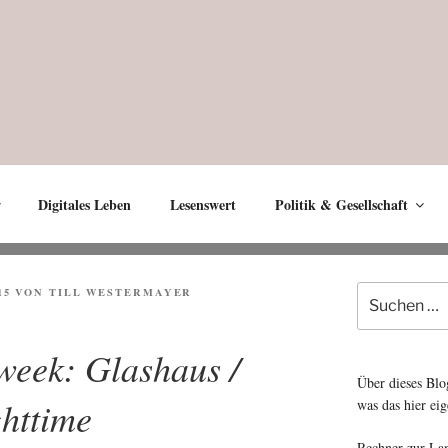
Digitales Leben
Lesenswert
Politik & Gesellschaft
Suche
15
VON
TILL WESTERMAYER
nach:
 week: Glashaus /
Über dieses Blo
ghttime
was das hier eig
Rechner zur La