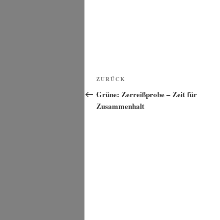
Beitragsnavigation
Vorheriger
ZURÜCK
Beitrag
Grüne: Zerreißprobe – Zeit für
Zusammenhalt