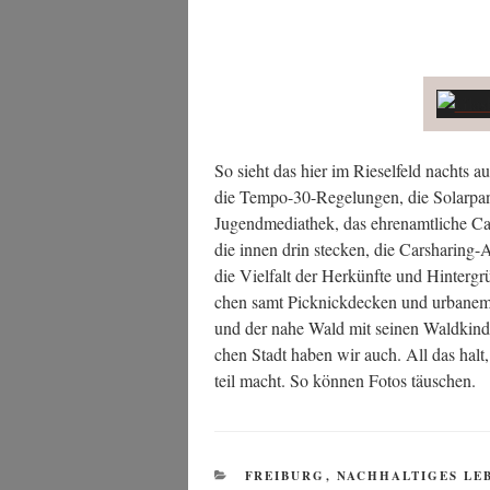
So sieht das hier im Rie­sel­feld nachts a
die Tem­po-30-Rege­lun­gen, die Solar­pa
Jugend­me­dia­thek, das ehren­amt­li­che Caf
die innen drin ste­cken, die Car­sha­ring-
die Viel­falt der Her­künf­te und Hin­ter­gr
chen samt Pick­nick­de­cken und urba­nem 
und der nahe Wald mit sei­nen Wald­kin­d
chen Stadt haben wir auch. All das halt, 
teil macht. So kön­nen Fotos täuschen.
KATEGORIEN
FREIBURG
,
NACHHALTIGES LE