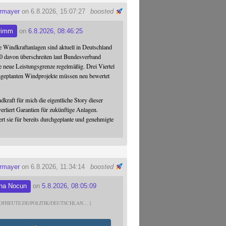
ermayer
on 6.8.2026, 15:07:27
boosted
rimm
on
6.8.2026, 08:46:25
 Windkraftanlagen sind aktuell in Deutschland
0 davon überschreiten laut Bundesverband
 neue Leistungsgrenze regelmäßig. Drei Viertel
hgeplanten Windprojekte müssen neu bewertet
dkraft für mich die eigentliche Story dieser
verliert Garantien für zukünftige Anlagen.
ert sie für bereits durchgeplante und genehmigte
ermayer
on 6.8.2026, 11:34:14
boosted
na Nocun
on
5.8.2026, 08:05:09
DFHEUTE.DE/POLITIK/DEUTSCHLAN