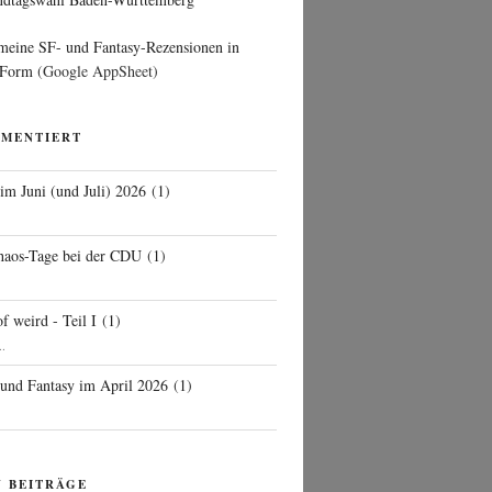
 meine SF- und Fantasy-Rezensionen in
 Form
(Google AppSheet)
MMENTIERT
 im Juni (und Juli) 2026
(
1
)
d
haos-Tage bei der CDU
(
1
)
f weird - Teil I
(
1
)
..
 und Fantasy im April 2026
(
1
)
N BEITRÄGE