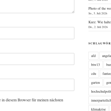
Photo of the we
So., 5. Juli 2026
Kurz: Wie halte
Do., 2. Juli 2026
SCHLAGWÖR
afd
angel
btw13
bu
cdu
fanta
garten
ge
hochschulpoli
 in diesem Browser für meinen nächsten
innerparteili
klimakrise