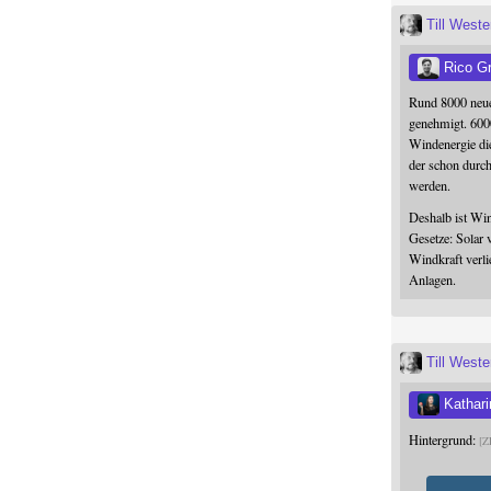
Till West
Rico G
Rund 8000 neue
genehmigt. 600
Windenergie die
der schon durc
werden.
Deshalb ist Win
Gesetze: Solar 
Windkraft verli
Anlagen.
Till West
Kathari
Hintergrund:
Z