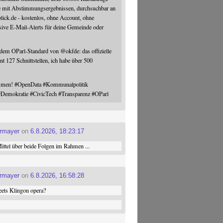
e mit Abstimmungsergebnissen, durchsuchbar an
blick.de - kostenlos, ohne Account, ohne
sive E-Mail-Alerts für deine Gemeinde oder
 dem OParl-Standard von
@
okfde
: das offizielle
nt 127 Schnittstellen, ich habe über 500
ommen!
#
OpenData
#
Kommunalpolitik
#
Demokratie
#
CivicTech
#
Transparenz
#
OParl
ermayer
on
6.8.2026, 18:23:17
ttel über beide Folgen im Rahmen ...
ermayer
on
6.8.2026, 16:58:28
ets Klingon opera?