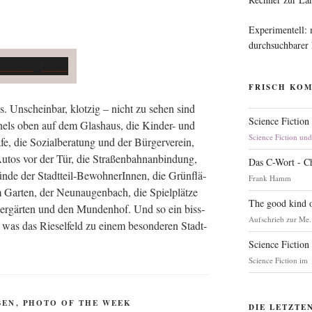
Experimentell:
durchsuchbarer
FRISCH KO
us. Unschein­bar, klot­zig – nicht zu sehen sind
Science Fiction
­nels oben auf dem Glas­haus, die Kin­der- und
Science Fiction un
e, die Sozi­al­be­ra­tung und der Bür­ger­ver­ein,
Autos vor der Tür, die Stra­ßen­bahn­an­bin­dung,
Das C-Wort - C
ün­de der Stadt­teil-Bewoh­ne­rIn­nen, die Grün­flä­
Frank Hamm
Gar­ten, der Neun­au­gen­bach, die Spiel­plät­ze
The good kind o
er­gär­ten und den Mun­den­hof. Und so ein biss­
Aufschrieb zur Me.
was das Rie­sel­feld zu einem beson­de­ren Stadt­
Science Fiction
Science Fiction im
BEN
,
PHOTO OF THE WEEK
DIE LETZTE