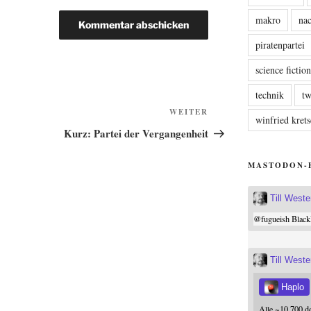
makro
nac
piratenpartei
science fictio
technik
tw
Nächster
WEITER
winfried kre
Beitrag
Kurz: Partei der Vergangenheit
MASTODON-
Till West
@
fugueish
Black
Till West
Haplo
Alle ~10.700 d