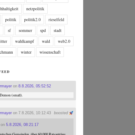
hhaltigkeit
netzpolitik
politik
politik2.0
rieselfeld
n
sf
sommer
spd
stadt
itter
wahlkampf
wald
web2.0
tschmann
winter
wissenschaft
FEED
ermayer
on
8.8.2026, 05:52:52
Demon (small).
ermayer
on 7.8.2026, 10:12:43
boosted
on
5.8.2026, 08:21:17
eutschen Gemeinden, über 60.000 Ratsanträge