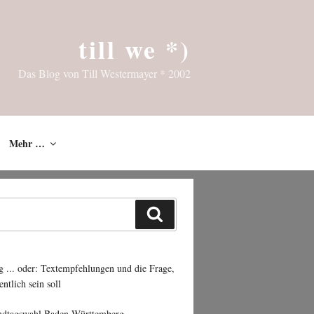
till we *)
Das Blog von Till Westermayer * 2002
Mehr …
Suchen
g ... oder: Textempfehlungen und die Frage,
entlich sein soll
ndtagswahl Baden-Württemberg