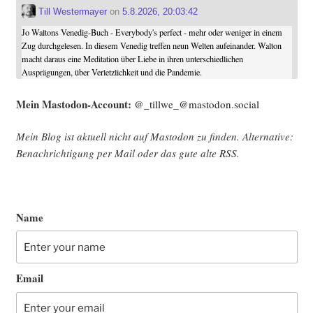
Till Westermayer
on
5.8.2026, 20:03:42
Jo Waltons Venedig-Buch - Everybody's perfect - mehr oder weniger in einem
Zug durchgelesen. In diesem Venedig treffen neun Welten aufeinander. Walton
macht daraus eine Meditation über Liebe in ihren unterschiedlichen
Ausprägungen, über Verletzlichkeit und die Pandemie.
Mein Mast­o­don-Account:
@_tillwe_@mastodon.social
Mein Blog ist aktu­ell nicht auf Mast­o­don zu fin­den. Alter­na­ti­ve:
Benach­rich­ti­gung per Mail oder das gute alte
RSS
.
Name
Email