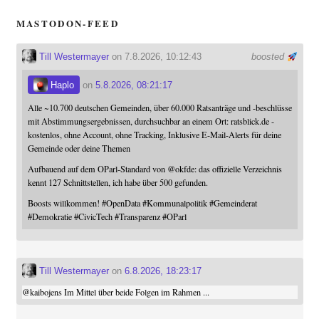
MASTODON-FEED
Till Westermayer
on 7.8.2026, 10:12:43
boosted
Haplo
on
5.8.2026, 08:21:17
Alle ~10.700 deutschen Gemeinden, über 60.000 Ratsanträge und -beschlüsse
mit Abstimmungsergebnissen, durchsuchbar an einem Ort: ratsblick.de -
kostenlos, ohne Account, ohne Tracking, Inklusive E-Mail-Alerts für deine
Gemeinde oder deine Themen
Aufbauend auf dem OParl-Standard von
@
okfde
: das offizielle Verzeichnis
kennt 127 Schnittstellen, ich habe über 500 gefunden.
Boosts willkommen!
#
OpenData
#
Kommunalpolitik
#
Gemeinderat
#
Demokratie
#
CivicTech
#
Transparenz
#
OParl
Till Westermayer
on
6.8.2026, 18:23:17
@
kaibojens
Im Mittel über beide Folgen im Rahmen ...