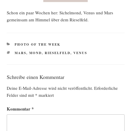
Schon ein paar Wochen her: Sichel­mond, Venus und Mars
gemein­sam am Him­mel über dem Rieselfeld.
KATEGORIEN
PHOTO OF THE WEEK
SCHLAGWÖRTER
MARS
,
MOND
,
RIESELFELD
,
VENUS
Schreibe einen Kommentar
Deine E-Mail-Adresse wird nicht veröffentlicht.
Erforderliche
Felder sind mit
*
markiert
Kommentar
*