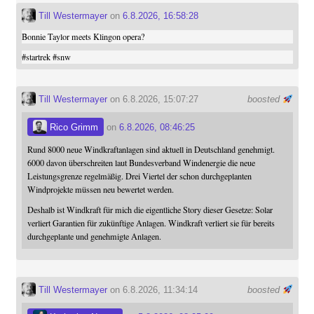
Till Westermayer
on
6.8.2026, 16:58:28
Bonnie Taylor meets Klingon opera?
#
startrek
#
snw
Till Westermayer
on 6.8.2026, 15:07:27
boosted
Rico Grimm
on
6.8.2026, 08:46:25
Rund 8000 neue Windkraftanlagen sind aktuell in Deutschland genehmigt.
6000 davon überschreiten laut Bundesverband Windenergie die neue
Leistungsgrenze regelmäßig. Drei Viertel der schon durchgeplanten
Windprojekte müssen neu bewertet werden.
Deshalb ist Windkraft für mich die eigentliche Story dieser Gesetze: Solar
verliert Garantien für zukünftige Anlagen. Windkraft verliert sie für bereits
durchgeplante und genehmigte Anlagen.
Till Westermayer
on 6.8.2026, 11:34:14
boosted