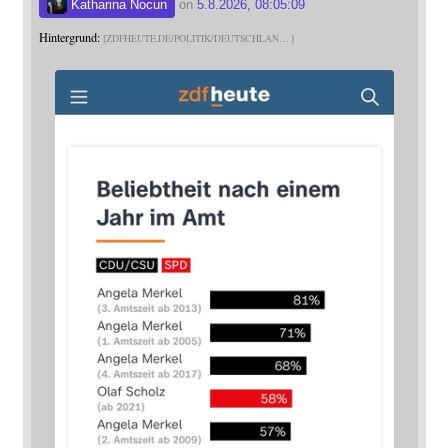
Katharina Nocun
on
5.8.2026, 08:05:09
Hintergrund:
ZDFHEUTE.DE/POLITIK/DEUTSCHLAN