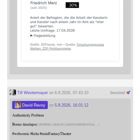
Till Westermayer
on 6.8.2026, 07:43:10
boosted
David Revoy
on
5.8.2026, 16:01:12
Authenticity Problem
Bonus timelapse:
PEPPERCARROT.COM/EN/MINIFANTAS
#
webcomic
#
krita
#
miniFantasyTheater