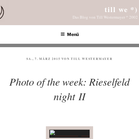
Zum
till we *)
Inhalt
Das Blog von Till Westermayer * 2002
springen
Menü
VERÖFFENTLICHT
SA., 7. MÄRZ 2015
VON
TILL WESTERMAYER
AM
Photo of the week: Rieselfeld
night II