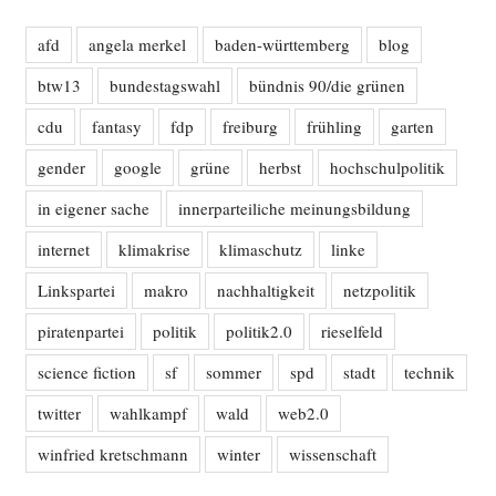
afd
angela merkel
baden-württemberg
blog
btw13
bundestagswahl
bündnis 90/die grünen
cdu
fantasy
fdp
freiburg
frühling
garten
gender
google
grüne
herbst
hochschulpolitik
in eigener sache
innerparteiliche meinungsbildung
internet
klimakrise
klimaschutz
linke
Linkspartei
makro
nachhaltigkeit
netzpolitik
piratenpartei
politik
politik2.0
rieselfeld
science fiction
sf
sommer
spd
stadt
technik
twitter
wahlkampf
wald
web2.0
winfried kretschmann
winter
wissenschaft