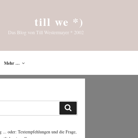
till we *)
Das Blog von Till Westermayer * 2002
Mehr …
Suchen
g ... oder: Textempfehlungen und die Frage,