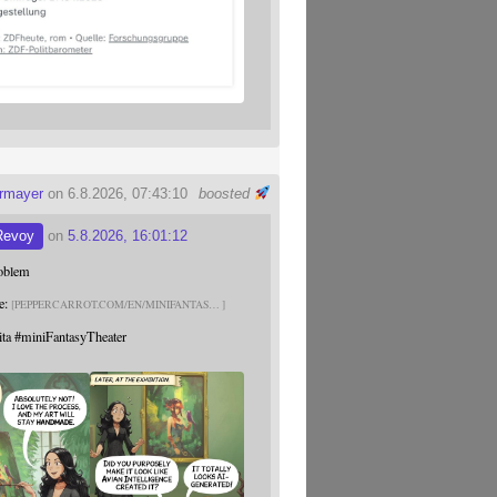
ermayer
on 6.8.2026, 07:43:10
boosted
Revoy
on
5.8.2026, 16:01:12
roblem
e:
PEPPERCARROT.COM/EN/MINIFANTAS
ita
#
miniFantasyTheater