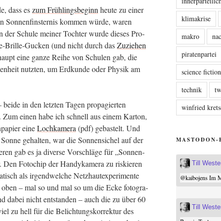
innerparteili
de, dass es
zum Früh­lings­be­ginn
heu­te zu einer
klimakrise
­len Son­nen­fins­ter­nis kom­men wür­de, waren
 In der Schu­le mei­ner Toch­ter wur­de die­ses Pro­
makro
nac
-Bril­le-Gucken (und nicht durch das
Zuzie­hen
piratenpartei
haupt eine gan­ze Rei­he von Schu­len gab, die
­gen­heit nutz­ten, um Erd­kun­de oder Phy­sik am
science fictio
technik
tw
 bei­de in den letz­ten Tagen pro­pa­gier­ten
winfried kre
t. Zum einen habe ich schnell aus einem Kar­ton,
pa­pier eine
Loch­ka­me­ra
(pdf) gebas­telt. Und
e Son­ne gehal­ten, war die Son­nen­si­chel auf der
MASTODON-
ren gab es ja diver­se Vor­schlä­ge für „Son­nen­
r. Den Foto­chip der Han­dy­ka­me­ra zu ris­kie­ren
Till West
tisch als irgend­wel­che Netz­haut­ex­pe­ri­men­te
@
kaibojens
Im Mi
he oben – mal so und mal so um die Ecke foto­gra­
sind dabei nicht ent­stan­den – auch die zu über 60
Till West
el zu hell für die Belich­tungs­kor­rek­tur des