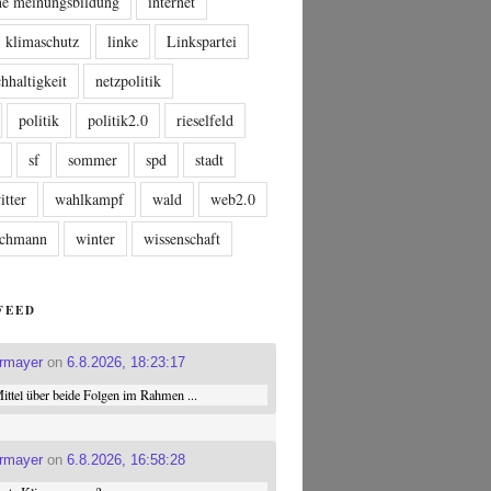
che meinungsbildung
internet
klimaschutz
linke
Linkspartei
hhaltigkeit
netzpolitik
politik
politik2.0
rieselfeld
n
sf
sommer
spd
stadt
itter
wahlkampf
wald
web2.0
tschmann
winter
wissenschaft
FEED
ermayer
on
6.8.2026, 18:23:17
ttel über beide Folgen im Rahmen ...
ermayer
on
6.8.2026, 16:58:28