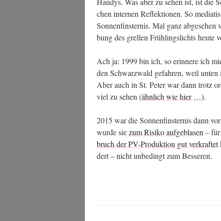
Han­dys. Was aber zu sehen ist, ist die S
chen inter­nen Reflek­tio­nen. So media­ti
Son­nen­fins­ter­nis. Mal ganz abge­se­hen 
bung des grel­len Früh­lings­lichts heu­te
Ach ja: 1999 bin ich, so erin­ne­re ich m
den Schwarz­wald gefah­ren, weil unten i
Aber auch in St. Peter war dann trotz ordent
viel zu sehen (
ähn­lich wie hier …
).
2015 war die Son­nen­fins­ter­nis dann vo
wur­de sie
zum Risi­ko
auf­ge­bla­sen
– für
bruch der PV-Pro­duk­ti­on
gut ver­kraf­tet
dert – nicht unbe­dingt zum Besseren.