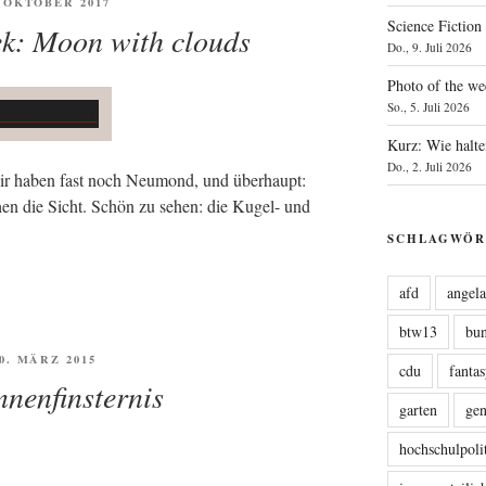
ENTLICHT
. OKTOBER 2017
Science Fiction
ek: Moon with clouds
Do., 9. Juli 2026
Photo of the we
So., 5. Juli 2026
Kurz: Wie halte
Do., 2. Juli 2026
 wir haben fast noch Neu­mond, und über­haupt:
chen die Sicht. Schön zu sehen: die Kugel- und
SCHLAGWÖR
afd
angel
btw13
bu
FFENTLICHT
20. MÄRZ 2015
cdu
fanta
nenfinsternis
garten
ge
hochschulpoli