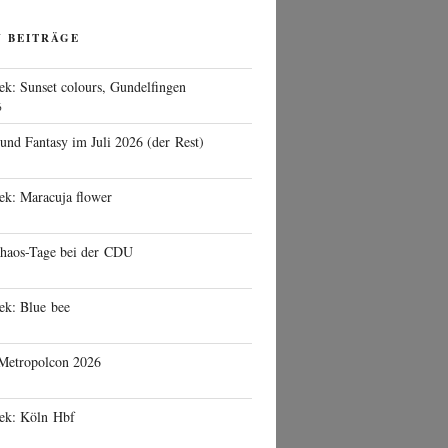
N BEITRÄGE
ek: Sunset colours, Gundelfingen
6
 und Fantasy im Juli 2026 (der Rest)
ek: Maracuja flower
haos-Tage bei der CDU
ek: Blue bee
 Metropolcon 2026
eek: Köln Hbf