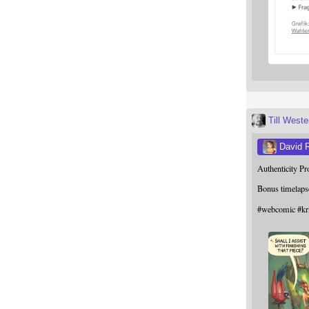
Till West
David 
Authenticity P
Bonus timelaps
#
webcomic
#
kr