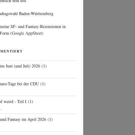
entlich sein soll
ndtagswahl Baden-Württemberg
 meine SF- und Fantasy-Rezensionen in
 Form
(Google AppSheet)
MMENTIERT
 im Juni (und Juli) 2026
(
1
)
d
haos-Tage bei der CDU
(
1
)
f weird - Teil I
(
1
)
..
 und Fantasy im April 2026
(
1
)