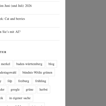
 im Juni (und Juli) 2026
ek: Cat and berries
n Sie’s mit AI?
TER
a merkel
baden-württemberg
blog
ndestagswahl
bündnis 90/die grünen
sy
fdp
freiburg
frühling
nder
google
grüne
herbst
tik
in eigener sache