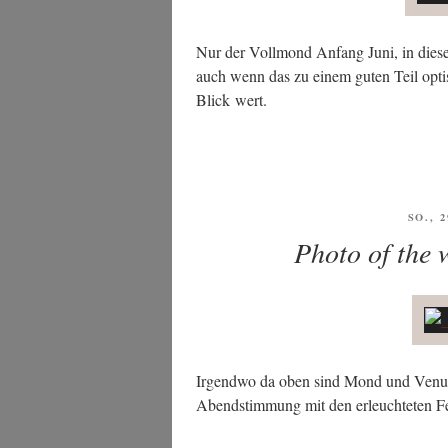
Nur der Voll­mond Anfang Juni, in die­s
auch wenn das zu einem guten Teil opti­
Blick wert.
VERÖ
SO., 
AM
Photo of the 
Irgend­wo da oben sind Mond und Venus 
Abend­stim­mung mit den erleuch­te­ten 