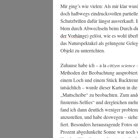
Mir ging’s wie vie­len: Als mir klar wur­
doch halb­wegs ein­drucks­vol­len par­ti­el
Schutz­bril­len dafür längst aus­ver­kauft.
blem durch Abwech­seln beim Durch-die
der Vor­hän­ge
) gelöst, wie es wohl über­
das Natur­spek­ta­kel als gelun­ge­ne Gele
Objekt zu unterrichten.
Zuhau­se habe ich – a la
citi­zen sci­ence
–
Metho­den der Beob­ach­tung aus­pro­bier
einem Loch und einem Stück Back­trenn­
tat­säch­lich – wur­de die­ser Kar­ton in di
„Matt­schei­be“ zu beob­ach­ten. Zum ande­
fins­ter­nis-Sel­fies“ und der­glei­chen meh
fand ich dann deut­lich weni­ger pro­ble­ma­
anzu­stel­len, und habe des­we­gen – sie­
fiert. Beson­ders her­aus­ra­gen­de Fotos 
Pro­zent abge­dun­kel­te Son­ne war noch vi