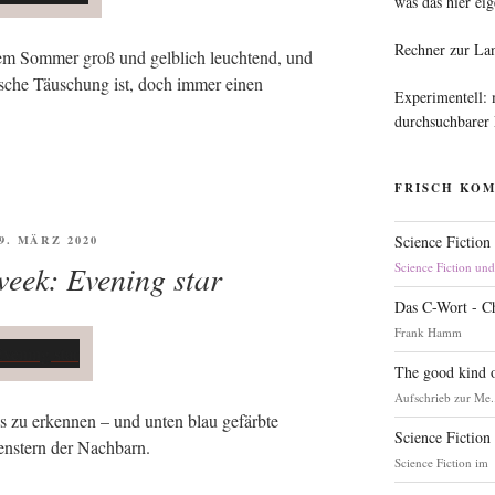
was das hier eig
Rechner zur La
em Som­mer groß und gelb­lich leuch­tend, und
sche Täu­schung ist, doch immer einen
Experimentell:
durchsuchbarer
FRISCH KO
FFENTLICHT
Science Fiction
29. MÄRZ 2020
week: Evening star
Science Fiction un
Das C-Wort - C
Frank Hamm
The good kind o
Aufschrieb zur Me.
zu erken­nen – und unten blau gefärb­te
Science Fiction
Fens­tern der Nachbarn.
Science Fiction im