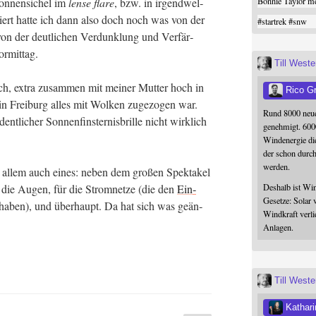
Bonnie Taylor me
on­nen­si­chel im
len­se fla­re
, bzw. in irgend­wel­
­siert hat­te ich dann also doch noch was von der
#
startrek
#
snw
von der deut­li­chen Ver­dunk­lung und Ver­fär­
 vormittag.
Till West
ich, extra zusam­men mit mei­ner Mut­ter hoch in
Rico G
n Frei­burg alles mit Wol­ken zuge­zo­gen war.
Rund 8000 neue
­li­cher Son­nen­fins­ter­nis­bril­le nicht wirk­lich
genehmigt. 600
Windenergie die
der schon durc
werden.
r allem auch eines: neben dem gro­ßen Spek­ta­kel
Deshalb ist Win
 die Augen, für die Strom­net­ze (die den
Ein­
Gesetze: Solar 
haben), und über­haupt. Da hat sich was geän­
Windkraft verli
Anlagen.
Till West
Kathari