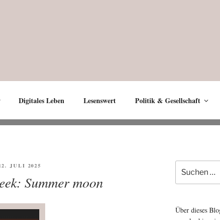
Digitales Leben
Lesenswert
Politik & Gesellschaft
Suche
FFENTLICHT
12. JULI 2025
nach:
week: Summer moon
Über dieses Blo