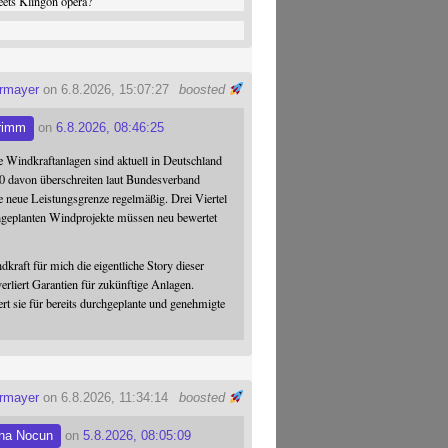
ets Klingon opera?
ermayer
on 6.8.2026, 15:07:27
boosted
rimm
on
6.8.2026, 08:46:25
 Windkraftanlagen sind aktuell in Deutschland
0 davon überschreiten laut Bundesverband
 neue Leistungsgrenze regelmäßig. Drei Viertel
hgeplanten Windprojekte müssen neu bewertet
dkraft für mich die eigentliche Story dieser
verliert Garantien für zukünftige Anlagen.
ert sie für bereits durchgeplante und genehmigte
ermayer
on 6.8.2026, 11:34:14
boosted
na Nocun
on
5.8.2026, 08:05:09