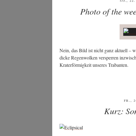
VERÖFF
SO., 22
AM
Photo of the we
Nein, das Bild ist nicht ganz aktu­ell –
dicke Regen­wol­ken ver­sper­ren inzwi­s
Kra­ter­för­mig­keit unse­res Trabanten.
VERÖ
FR., 
AM
Kurz: Son