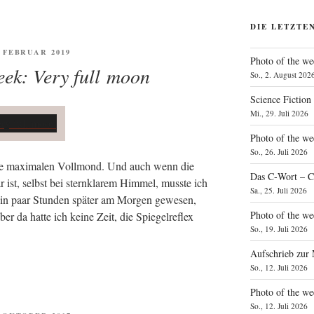
DIE LETZTE
FENTLICHT
. FEBRUAR 2019
Photo of the we
eek: Very full moon
So., 2. August 202
Science Fiction
Mi., 29. Juli 2026
Photo of the we
So., 26. Juli 2026
ie maxi­ma­len Voll­mond. Und auch wenn die
Das C‑Wort – C
r ist, selbst bei stern­kla­rem Him­mel, muss­te ich
Sa., 25. Juli 2026
 ein paar Stun­den spä­ter am Mor­gen gewe­sen,
Photo of the we
r da hat­te ich kei­ne Zeit, die Spie­gel­re­flex
So., 19. Juli 2026
Aufschrieb zur
So., 12. Juli 2026
Photo of the w
So., 12. Juli 2026