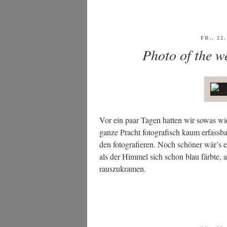
VERÖF
FR., 22
AM
Photo of the w
Vor ein paar Tagen hat­ten wir sowas w
gan­ze Pracht foto­gra­fisch kaum erfass­ba
den foto­gra­fie­ren. Noch schö­ner wär’s
als der Him­mel sich schon blau färb­te, abe
rauszukramen.