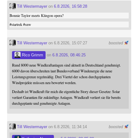
Till Westermayer
on
6.8.2026, 16:58:28
Bonnie Taylor meets Klingon opera?
#
startrek
#
snw
Till Westermayer
on 6.8.2026, 15:07:27
boosted
Rico Grimm
on
6.8.2026, 08:46:25
Rund 8000 neue Windkraftanlagen sind aktuell in Deutschland genehmigt.
6000 davon überschreiten laut Bundesverband Windenergie die neue
Leistungsgrenze regelmäßig. Drei Viertel der schon durchgeplanten
Windprojekte müssen neu bewertet werden.
Deshalb ist Windkraft für mich die eigentliche Story dieser Gesetze: Solar
verliert Garantien für zukünftige Anlagen. Windkraft verliert sie für bereits
durchgeplante und genehmigte Anlagen.
Till Westermayer
on 6.8.2026, 11:34:14
boosted