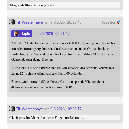
@
fugueish
BlackDemon (small).
Till Westermayer
on 7.8.2026, 10:12:43
boosted
Haplo
on
5.8.2026, 08:21:17
Alle ~10.700 deutschen Gemeinden, über 60.000 Ratsanträge und -beschlüsse
mit Abstimmungsergebnissen, durchsuchbar an einem Ort: ratsblick.de -
kostenlos, ohne Account, ohne Tracking, Inklusive E-Mail-Alerts für deine
Gemeinde oder deine Themen
Aufbauend auf dem OParl-Standard von
@
okfde
: das offizielle Verzeichnis
kennt 127 Schnittstellen, ich habe über 500 gefunden.
Boosts willkommen!
#
OpenData
#
Kommunalpolitik
#
Gemeinderat
#
Demokratie
#
CivicTech
#
Transparenz
#
OParl
Till Westermayer
on
6.8.2026, 18:23:17
@
kaibojens
Im Mittel über beide Folgen im Rahmen ...