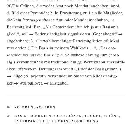
90/Die Grü­nen, die weder Amt noch Man­dat inne­ha­ben, impl.
d. Bild einer Pyra­mi­de; 2. In Erwei­te­rung zu 1.: Alle Mit­glie­der,
die kein
her­aus­ge­ho­be­nes
Amt oder Man­dat inne­ha­ben, →
Basis­mit­glied; Bsp. „Als Gemein­de­rat bin ich ja nur Basis­mit­
glied.“, soll → Boden­stän­dig­keit signa­li­sie­ren (Gegen­be­griff →
abge­ho­ben); 3. alle wahl­be­rech­tig­te Par­tei­mit­glie­der, oft lokal
ver­wen­den („Die Basis in mei­nem Wahl­kreis …“, „Das ent­
schei­det bei uns die Basis.“); 4. Selbst­be­zeich­nung, um (nost­
alg.) Ver­bun­den­heit mit tra­di­tio­nel­lem gr. Wer­te­ka­non aus­zu­drü­
cken, oft verb m. Deu­tungs­an­spruch („Brief der Basis­grü­nen“)
→ Flü­gel; 5. pejo­ra­tiv ver­wen­det im Sin­ne von Rück­stän­dig­
keit→ Woll­pull­over, → Mistgabel.
KATEGORIEN
SO GRÜN, SO GRÜN
SCHLAGWÖRTER
BASIS
,
BÜNDNIS 90/DIE GRÜNEN
,
FLÜGEL
,
GRÜNE
,
INNERPARTEILICHE MEINUNGSBILDUNG