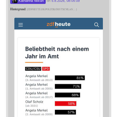
Katharina Nocun
on
5.8.2026, 08:05:09
Hintergrund:
ZDFHEUTE.DE/POLITIK/DEUTSCHLAN