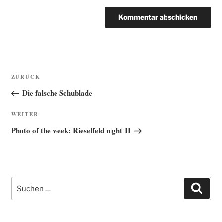
Beitragsnavigation
Vorheriger
ZURÜCK
Beitrag
Die falsche Schublade
Nächster
WEITER
Beitrag
Photo of the week: Rieselfeld night II
Suche
Such
nach: