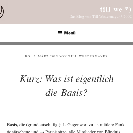
Zum
till we *)
Inhalt
Das Blog von Till Westermayer * 2002
springen
Menü
VERÖFFENTLICHT
DO., 5. MÄRZ 2015
VON
TILL WESTERMAYER
AM
Kurz: Was ist eigentlich
die Basis?
Basis, die
(grün­deutsch, fig.): 1. Gegen­wort zu → mitt­le­re Funk­
tio­närs­ebe­ne und → Par­tei­spit­ze, alle Mit­glie­der von Bünd­nis