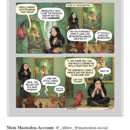
Mein Mast­o­don-Account:
@_tillwe_@mastodon.social