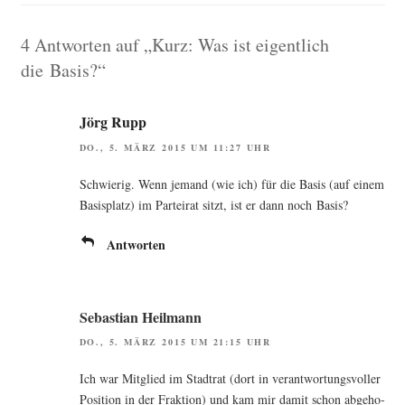
4 Antworten auf „Kurz: Was ist eigentlich
die Basis?“
Jörg Rupp
DO., 5. MÄRZ 2015 UM 11:27 UHR
Schwie­rig. Wenn jemand (wie ich) für die Basis (auf einem
Basis­platz) im Par­tei­rat sitzt, ist er dann noch Basis?
Antworten
Sebastian Heilmann
DO., 5. MÄRZ 2015 UM 21:15 UHR
Ich war Mit­glied im Stadt­rat (dort in ver­ant­wor­tungs­vol­ler
Posi­ti­on in der Frak­ti­on) und kam mir damit schon abge­ho­