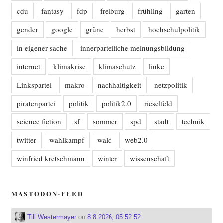
cdu
fantasy
fdp
freiburg
frühling
garten
gender
google
grüne
herbst
hochschulpolitik
in eigener sache
innerparteiliche meinungsbildung
internet
klimakrise
klimaschutz
linke
Linkspartei
makro
nachhaltigkeit
netzpolitik
piratenpartei
politik
politik2.0
rieselfeld
science fiction
sf
sommer
spd
stadt
technik
twitter
wahlkampf
wald
web2.0
winfried kretschmann
winter
wissenschaft
MASTODON-FEED
Till Westermayer
on
8.8.2026, 05:52:52