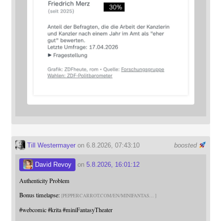
Till Westermayer
on 6.8.2026, 07:43:10
boosted
David Revoy
on
5.8.2026, 16:01:12
Authenticity Problem
Bonus timelapse:
PEPPERCARROT.COM/EN/MINIFANTAS
#
webcomic
#
krita
#
miniFantasyTheater