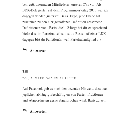
ben ggü. „nor­ma­len Mit­glie­dern“ unse­res OVs vor. Als
BDK-Dele­gier­ter auf dem Pro­gramm­par­tei­tag 2013 war ich
dage­gen wie­der ‚unters­te‘ Basis. Ergo, jede Ebe­ne hat
zusätz­lich zu den hier getrof­fe­nen Defi­ni­ti­on ent­spre­che
Defi­ni­tio­nen von „Basis, die“. @Jörg: bei dir ent­spre­chend
hie­ße das: im Par­tei­rat selbst bist du Basis, auf einer LDK
dage­gen bist du Funk­tio­när, weil Parteiratsmitglied ;-)
Antworten
Till
DO., 5. MÄRZ 2015 UM 21:41 UHR
Auf Face­book gab es noch den dezen­ten Hin­weis, dass auch
jeg­li­chen abhän­gig Beschäf­tig­ten von Par­tei, Frak­tio­nen
und Abge­ord­ne­ten ger­ne abge­spro­chen wird, Basis zu sein.
Antworten