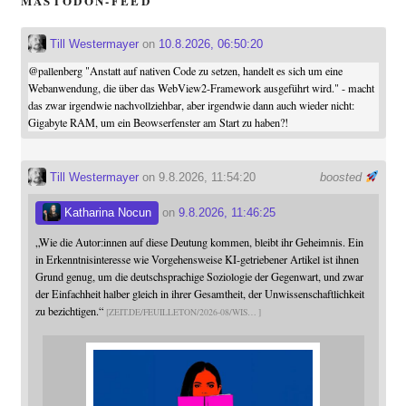
MASTODON-FEED
Till Westermayer
on
10.8.2026, 06:50:20
@
pallenberg
"Anstatt auf nativen Code zu setzen, handelt es sich um eine
Webanwendung, die über das WebView2-Framework ausgeführt wird." - macht
das zwar irgendwie nachvollziehbar, aber irgendwie dann auch wieder nicht:
Gigabyte RAM, um ein Beowserfenster am Start zu haben?!
Till Westermayer
on 9.8.2026, 11:54:20
boosted
Katharina Nocun
on
9.8.2026, 11:46:25
„Wie die Autor:innen auf diese Deutung kommen, bleibt ihr Geheimnis. Ein
in Erkenntnisinteresse wie Vorgehensweise KI-getriebener Artikel ist ihnen
Grund genug, um die deutschsprachige Soziologie der Gegenwart, und zwar
der Einfachheit halber gleich in ihrer Gesamtheit, der Unwissenschaftlichkeit
zu bezichtigen.“
ZEIT.DE/FEUILLETON/2026-08/WIS