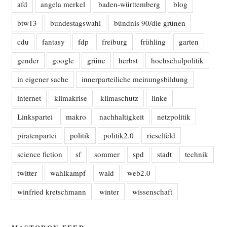
afd
angela merkel
baden-württemberg
blog
btw13
bundestagswahl
bündnis 90/die grünen
cdu
fantasy
fdp
freiburg
frühling
garten
gender
google
grüne
herbst
hochschulpolitik
in eigener sache
innerparteiliche meinungsbildung
internet
klimakrise
klimaschutz
linke
Linkspartei
makro
nachhaltigkeit
netzpolitik
piratenpartei
politik
politik2.0
rieselfeld
science fiction
sf
sommer
spd
stadt
technik
twitter
wahlkampf
wald
web2.0
winfried kretschmann
winter
wissenschaft