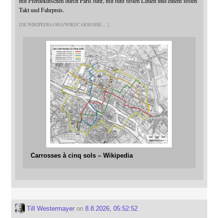
mit Pferdekutschen durch Paris fuhr, mit fünf festen Linien und einem festen
Takt und Fahrpreis.
DE.WIKIPEDIA.ORG/WIKI/CARROSSE
Carrosses à cinq sols – Wikipedia
Till Westermayer
on
8.8.2026, 05:52:52