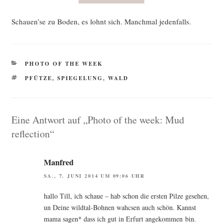
Schauen’se zu Boden, es lohnt sich. Manch­mal jedenfalls.
KATEGORIEN
PHOTO OF THE WEEK
SCHLAGWÖRTER
PFÜTZE
,
SPIEGELUNG
,
WALD
Eine Antwort auf „Photo of the week: Mud
reflection“
Manfred
SA., 7. JUNI 2014 UM 09:06 UHR
hal­lo Till, ich schaue – hab schon die ers­ten Pil­ze gese­hen,
un Dei­ne wild­tal-Boh­nen wahc­sen auch schön. Kannst
mama sagen* dass ich gut in Erfurt ange­kom­men bin.