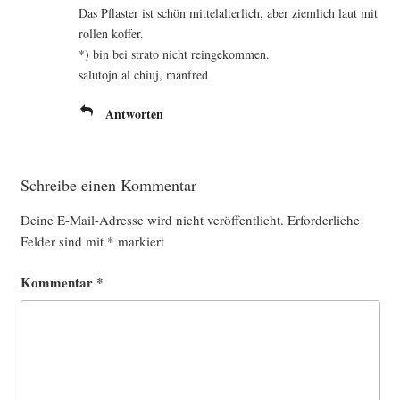
Das Pflas­ter ist schön mit­tel­al­ter­lich, aber ziem­lich laut mit
rol­len koffer.
*) bin bei stra­to nicht reingekommen.
salu­to­jn al chi­uj, manfred
Antworten
Schreibe einen Kommentar
Deine E-Mail-Adresse wird nicht veröffentlicht.
Erforderliche
Felder sind mit
*
markiert
Kommentar
*