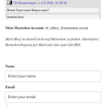
Till Westermayer
on
6.8.2026, 16:58:28
Bonnie Taylor meets Klingon opera?
#
startrek
#
snw
Mein Mast­o­don-Account:
@_tillwe_@mastodon.social
Mein Blog ist aktu­ell nicht auf Mast­o­don zu fin­den. Alter­na­ti­ve:
Benach­rich­ti­gung per Mail oder das gute alte
RSS
.
Name
Email