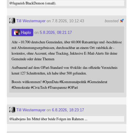
@
fugueish
BlackDemon (small).
Till Westermayer
on 7.8.2026, 10:12:43
boosted
Haplo
on
5.8.2026, 08:21:17
Alle ~10.700 deutschen Gemeinden, über 60.000 Ratsanträge und -beschlüsse
mit Abstimmungsergebnissen, durchsuchbar an einem Ort: ratsblick.de -
kostenlos, ohne Account, ohne Tracking, Inklusive E-Mail-Alerts für deine
Gemeinde oder deine Themen
Aufbauend auf dem OParl-Standard von
@
okfde
: das offizielle Verzeichnis
kennt 127 Schnittstellen, ich habe über 500 gefunden.
Boosts willkommen!
#
OpenData
#
Kommunalpolitik
#
Gemeinderat
#
Demokratie
#
CivicTech
#
Transparenz
#
OParl
Till Westermayer
on
6.8.2026, 18:23:17
@
kaibojens
Im Mittel über beide Folgen im Rahmen ...