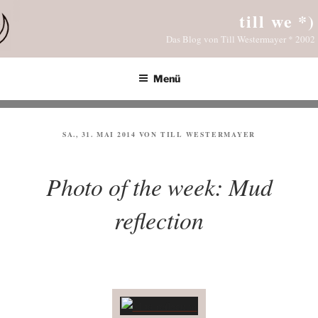
Zum
till we *)
Inhalt
Das Blog von Till Westermayer * 2002
springen
Menü
VERÖFFENTLICHT
SA., 31. MAI 2014
VON
TILL WESTERMAYER
AM
Photo of the week: Mud
reflection