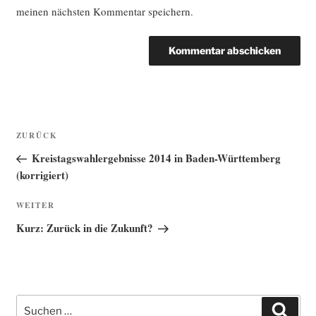
meinen nächsten Kommentar speichern.
Beitragsnavigation
Vorheriger
ZURÜCK
Beitrag
Kreistagswahlergebnisse 2014 in Baden-Württemberg
(korrigiert)
Nächster
WEITER
Beitrag
Kurz: Zurück in die Zukunft?
Suche
Such