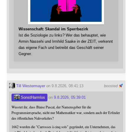
Wissenschaft: Skandal im Sperrbezirk
Ist die Soziologie zu links? Wer das behauptet, wie
Armin Nassehi und Irmhild Saake in der ZEIT, verkennt
das eigene Fach und betreibt das Geschäft seiner
Gegner.
Till Westermayer
on 9.8.2026, 08:41:13
boosted
SonstHarmlos
on
9.8.2026, 05:39:01
Wusstet ihr, dass Blaise Pascal, der Namensgeber für die
Programmiersprache, nicht nur Mathematiker war, sondern auch der Erfinder
des öffentlichen Nahverkehrs?
1662 wurden die "Carrosses à cinq sols" gegründet, ein Unternehmen, das