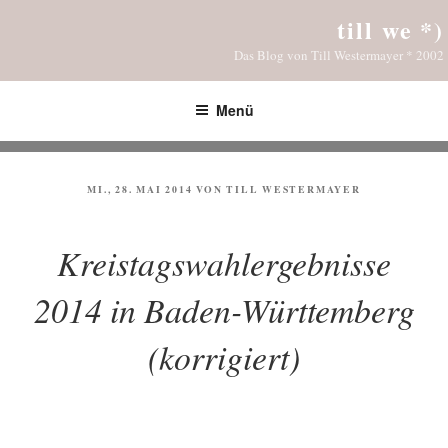
Zum
till we *)
Inhalt
Das Blog von Till Westermayer * 2002
springen
Menü
VERÖFFENTLICHT
MI., 28. MAI 2014
VON
TILL WESTERMAYER
AM
Kreistagswahlergebnisse
2014 in Baden-Württemberg
(korrigiert)