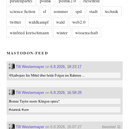
piratenpartei
politik
politik2.0
rieselfeld
science fiction
sf
sommer
spd
stadt
technik
twitter
wahlkampf
wald
web2.0
winfried kretschmann
winter
wissenschaft
MASTODON-FEED
Till Westermayer
on
6.8.2026, 18:23:17
@
kaibojens
Im Mittel über beide Folgen im Rahmen ...
Till Westermayer
on
6.8.2026, 16:58:28
Bonnie Taylor meets Klingon opera?
#
startrek
#
snw
Till Westermayer
on 6.8.2026, 15:07:27
boosted 🚀