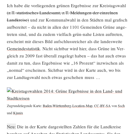
Ich habe die vor­lie­gen­den grü­nen Ergeb­nis­se zur Kreis­tags­wahl
(z.T. sta­tis­ti­sches Lan­des­amt, z.T. Mel­dun­gen der ein­zel­nen
Land­krei­se)
und zur Kom­mu­nal­wahl in den Städ­ten mal gra­fisch
auf­be­rei­tet – da nicht in allen der 1101 Gemein­den Grü­ne ange­
tre­ten sind, und da zudem viel­fach grün-nahe Lis­ten auf­tre­ten,
erscheint mir die­ses Bild auf­schluss­rei­cher als die lan­des­wei­te
Gemein­de­sta­tis­tik
. Nicht sicht­bar wird hier, dass Grü­ne im Ver­
gleich zu 2009 fast über­all zuge­legt haben – das hat auch etwas
damit zu tun, dass Ergeb­nis­se wie „16 Pro­zent“ inzwi­schen als
„nor­mal“ erschei­nen. Sicht­bar wird in der Kar­te auch, wo bis
zur Land­tags­wahl noch etwas gesche­hen muss …
Zugrun­de­lie­gen­de Kar­te:
Baden-Würt­tem­berg-Loca­ti­on-Map
,
CC-BY-SA
von
Ssch
und
Kju­nix
Neu:
Die in der Kar­te dar­ge­stell­ten Zah­len für die Land­krei­se
beru­hen auf
Anga­ben des Sta­tis­ti­schen Lan­des­am­tes
, für den