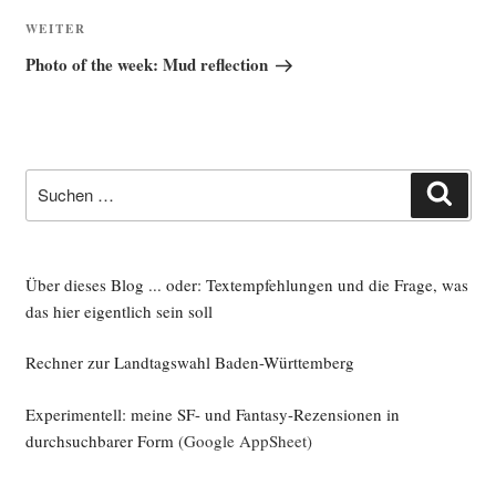
Nächster
WEITER
Beitrag
Photo of the week: Mud reflection
Suche
Such
nach:
Über dieses Blog ... oder: Textempfehlungen und die Frage, was
das hier eigentlich sein soll
Rechner zur Landtagswahl Baden-Württemberg
Experimentell: meine SF- und Fantasy-Rezensionen in
durchsuchbarer Form
(Google AppSheet)