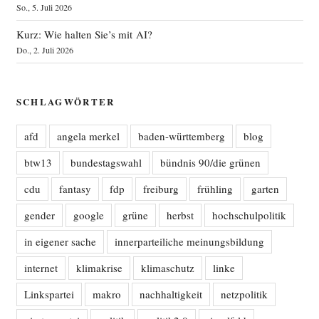
So., 5. Juli 2026
Kurz: Wie halten Sie’s mit AI?
Do., 2. Juli 2026
SCHLAGWÖRTER
afd
angela merkel
baden-württemberg
blog
btw13
bundestagswahl
bündnis 90/die grünen
cdu
fantasy
fdp
freiburg
frühling
garten
gender
google
grüne
herbst
hochschulpolitik
in eigener sache
innerparteiliche meinungsbildung
internet
klimakrise
klimaschutz
linke
Linkspartei
makro
nachhaltigkeit
netzpolitik