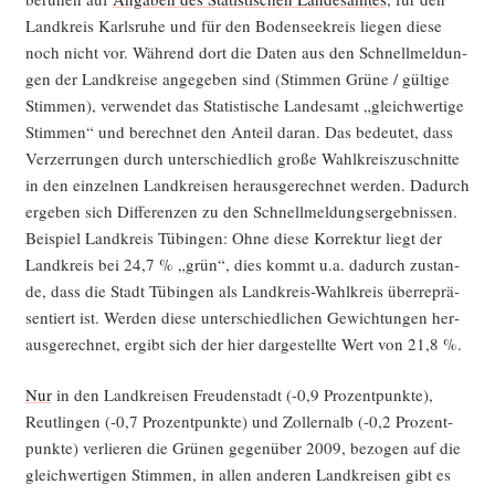
Land­kreis Karls­ru­he und für den Boden­see­kreis lie­gen die­se
noch nicht vor. Wäh­rend dort die Daten aus den Schnell­mel­dun­
gen der Land­krei­se ange­ge­ben sind (Stim­men Grü­ne / gül­ti­ge
Stim­men), ver­wen­det das Sta­tis­ti­sche Lan­des­amt „gleich­wer­ti­ge
Stim­men“ und berech­net den Anteil dar­an. Das bedeu­tet, dass
Ver­zer­run­gen durch unter­schied­lich gro­ße Wahl­kreis­zu­schnit­te
in den ein­zel­nen Land­krei­sen her­aus­ge­rech­net wer­den. Dadurch
erge­ben sich Dif­fe­ren­zen zu den Schnell­mel­dungs­er­geb­nis­sen.
Bei­spiel Land­kreis Tübin­gen: Ohne die­se Kor­rek­tur liegt der
Land­kreis bei 24,7 % „grün“, dies kommt u.a. dadurch zustan­
de, dass die Stadt Tübin­gen als Land­kreis-Wahl­kreis über­re­prä­
sen­tiert ist. Wer­den die­se unter­schied­li­chen Gewich­tun­gen her­
aus­ge­rech­net, ergibt sich der hier dar­ge­stell­te Wert von 21,8 %.
Nur
in den Land­krei­sen Freu­den­stadt (-0,9 Pro­zent­punk­te),
Reut­lin­gen (-0,7 Pro­zent­punk­te) und Zol­lernalb (-0,2 Pro­zent­
punk­te) ver­lie­ren die Grü­nen gegen­über 2009, bezo­gen auf die
gleich­wer­ti­gen Stim­men, in allen ande­ren Land­krei­sen gibt es