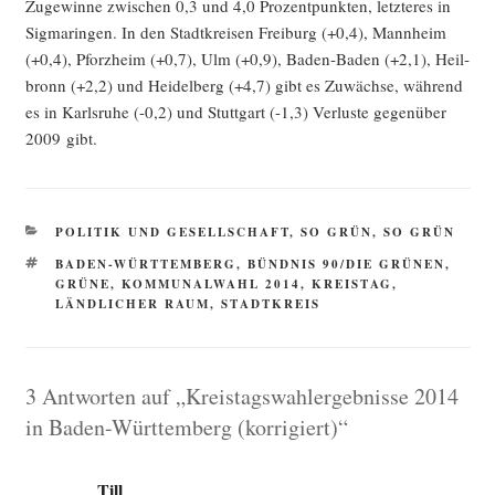
Zuge­win­ne zwi­schen 0,3 und 4,0 Pro­zent­punk­ten, letz­te­res in
Sig­ma­rin­gen. In den Stadt­krei­sen Frei­burg (+0,4), Mann­heim
(+0,4), Pforz­heim (+0,7), Ulm (+0,9), Baden-Baden (+2,1), Heil­
bronn (+2,2) und Hei­del­berg (+4,7) gibt es Zuwäch­se, wäh­rend
es in Karls­ru­he (-0,2) und Stutt­gart (-1,3) Ver­lus­te gegen­über
2009 gibt.
KATEGORIEN
POLITIK UND GESELLSCHAFT
,
SO GRÜN, SO GRÜN
SCHLAGWÖRTER
BADEN-WÜRTTEMBERG
,
BÜNDNIS 90/DIE GRÜNEN
,
GRÜNE
,
KOMMUNALWAHL 2014
,
KREISTAG
,
LÄNDLICHER RAUM
,
STADTKREIS
3 Antworten auf „Kreistagswahlergebnisse 2014
in Baden-Württemberg (korrigiert)“
Till