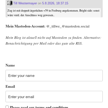
Till Westermayer
on
5.8.2026, 18:37:15
Zug ist mit doppelt ärgerlichen +59 in Freiburg angekommen. Bright side: sonst
wäre vmtl. der Anschluss weg gewesen..
Mein Mast­o­don-Account:
@_tillwe_@mastodon.social
Mein Blog ist aktu­ell nicht auf Mast­o­don zu fin­den. Alter­na­ti­ve:
Benach­rich­ti­gung per Mail oder das gute alte
RSS
.
Name
Email
Please read our
terms and conditions