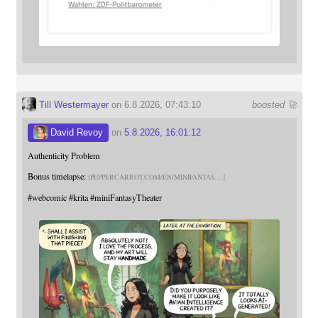
Till Westermayer
on 6.8.2026, 07:43:10
boosted 🚀
David Revoy
on
5.8.2026, 16:01:12
Authenticity Problem
Bonus timelapse:
PEPPERCARROT.COM/EN/MINIFANTAS
#
webcomic
#
krita
#
miniFantasyTheater