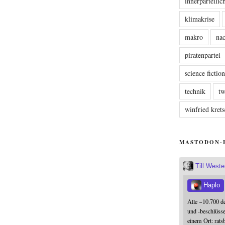
innerparteili
klimakrise
makro
nac
piratenpartei
science fictio
technik
tw
winfried kre
MASTODON-
Till West
Haplo
Alle ~10.700 d
und -beschlüss
einem Ort: rats