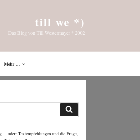
till we *)
Das Blog von Till Westermayer * 2002
Mehr …
Suchen
g ... oder: Textempfehlungen und die Frage,