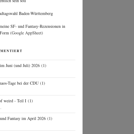
entlich sein soll
ndtagswahl Baden-Württemberg
 meine SF- und Fantasy-Rezensionen in
 Form
(Google AppSheet)
MMENTIERT
 im Juni (und Juli) 2026
(
1
)
d
haos-Tage bei der CDU
(
1
)
f weird - Teil I
(
1
)
..
 und Fantasy im April 2026
(
1
)