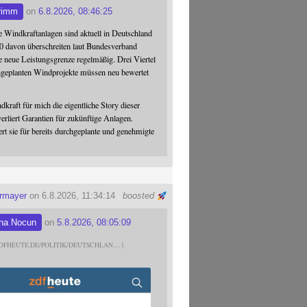
rimm
on
6.8.2026, 08:46:25
 Windkraftanlagen sind aktuell in Deutschland
0 davon überschreiten laut Bundesverband
 neue Leistungsgrenze regelmäßig. Drei Viertel
hgeplanten Windprojekte müssen neu bewertet
dkraft für mich die eigentliche Story dieser
verliert Garantien für zukünftige Anlagen.
ert sie für bereits durchgeplante und genehmigte
ermayer
on 6.8.2026, 11:34:14
boosted
na Nocun
on
5.8.2026, 08:05:09
DFHEUTE.DE/POLITIK/DEUTSCHLAN