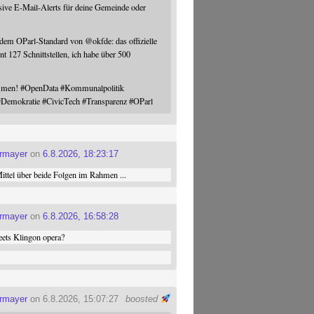
sive E-Mail-Alerts für deine Gemeinde oder
 dem OParl-Standard von
@
okfde
: das offizielle
nt 127 Schnittstellen, ich habe über 500
ommen!
#
OpenData
#
Kommunalpolitik
#
Demokratie
#
CivicTech
#
Transparenz
#
OParl
ermayer
on
6.8.2026, 18:23:17
ttel über beide Folgen im Rahmen ...
ermayer
on
6.8.2026, 16:58:28
ets Klingon opera?
ermayer
on 6.8.2026, 15:07:27
boosted