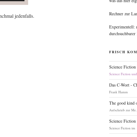
was das hier eig
Rechner zur La
ch­mal jedenfalls.
Experimentell:
durchsuchbarer
FRISCH KO
Science Fiction
Science Fiction un
Das C-Wort - C
Frank Hamm
The good kind o
Aufschrieb zur Me.
Science Fiction
Science Fiction im