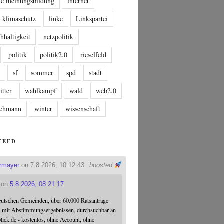
che meinungsbildung
internet
klimaschutz
linke
Linkspartei
hhaltigkeit
netzpolitik
politik
politik2.0
rieselfeld
n
sf
sommer
spd
stadt
itter
wahlkampf
wald
web2.0
tschmann
winter
wissenschaft
FEED
ermayer
on 7.8.2026, 10:12:43
boosted
on
5.8.2026, 08:21:17
eutschen Gemeinden, über 60.000 Ratsanträge
e mit Abstimmungsergebnissen, durchsuchbar an
blick.de - kostenlos, ohne Account, ohne