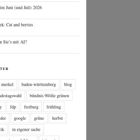
 im Juni (und Juli) 2026
ek: Cat and berries
n Sie’s mit AI?
TER
a merkel
baden-württemberg
blog
ndestagswahl
bündnis 90/die grünen
sy
fdp
freiburg
frühling
nder
google
grüne
herbst
tik
in eigener sache