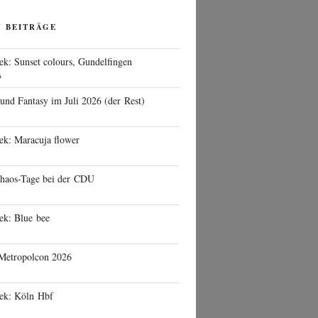
N BEITRÄGE
ek: Sunset colours, Gundelfingen
6
 und Fantasy im Juli 2026 (der Rest)
ek: Maracuja flower
haos-Tage bei der CDU
ek: Blue bee
 Metropolcon 2026
eek: Köln Hbf