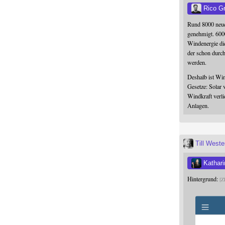
Rico G
Rund 8000 neue
genehmigt. 600
Windenergie die
der schon durc
werden.
Deshalb ist Win
Gesetze: Solar 
Windkraft verli
Anlagen.
Till West
Kathari
Hintergrund:
Z