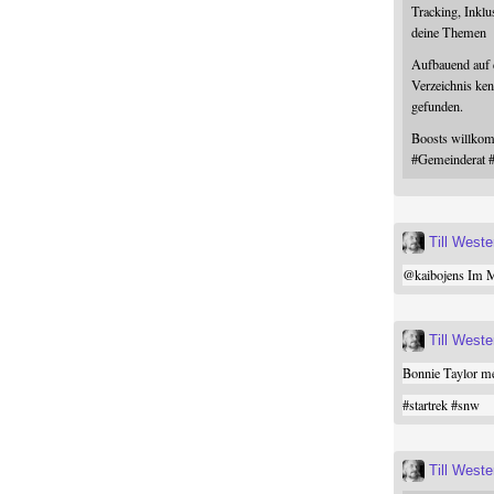
Tracking, Inklu
deine Themen
Aufbauend auf
Verzeichnis ken
gefunden.
Boosts willk
#
Gemeinderat
Till West
@
kaibojens
Im Mi
Till West
Bonnie Taylor me
#
startrek
#
snw
Till West