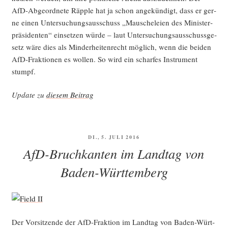
AfD-Abge­ord­ne­te Räpp­le hat ja schon ange­kün­digt, dass er ger­
ne einen Unter­su­chungs­aus­schuss „Mau­sche­lei­en des Minis­ter­
prä­si­den­ten“ ein­set­zen wür­de – laut Unter­su­chungs­aus­schuss­ge­
setz wäre dies als Min­der­hei­ten­recht mög­lich, wenn die bei­den
AfD-Frak­tio­nen es wol­len. So wird ein schar­fes Instru­ment
stumpf.
Update zu
die­sem Beitrag
VERÖFFENTLICHT
DI., 5. JULI 2016
AM
AfD-Bruchkanten im Landtag von
Baden-Württemberg
Der Vor­sit­zen­de der AfD-Frak­ti­on im Land­tag von Baden-Würt­