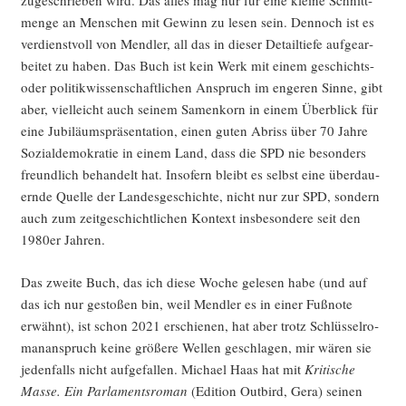
zuge­schrie­ben wird. Das alles mag nur für eine klei­ne Schnitt­
men­ge an Men­schen mit Gewinn zu lesen sein. Den­noch ist es
ver­dienst­voll von Mend­ler, all das in die­ser Detail­tie­fe auf­ge­ar­
bei­tet zu haben. Das Buch ist kein Werk mit einem geschichts-
oder poli­tik­wis­sen­schaft­li­chen Anspruch im enge­ren Sin­ne, gibt
aber, viel­leicht auch sei­nem Samen­korn in einem Über­blick für
eine Jubi­lä­ums­prä­sen­ta­ti­on, einen guten Abriss über 70 Jah­re
Sozi­al­de­mo­kra­tie in einem Land, dass die SPD nie beson­ders
freund­lich behan­delt hat. Inso­fern bleibt es selbst eine über­dau­
ern­de Quel­le der Lan­des­ge­schich­te, nicht nur zur SPD, son­dern
auch zum zeit­ge­schicht­li­chen Kon­text ins­be­son­de­re seit den
1980er Jahren.
Das zwei­te Buch, das ich die­se Woche gele­sen habe (und auf
das ich nur gesto­ßen bin, weil Mend­ler es in einer Fuß­no­te
erwähnt), ist schon 2021 erschie­nen, hat aber trotz Schlüs­sel­ro­
man­an­spruch kei­ne grö­ße­re Wel­len geschla­gen, mir wären sie
jeden­falls nicht auf­ge­fal­len. Micha­el Haas hat mit
Kri­ti­sche
Mas­se. Ein Par­la­ments­ro­man
(Edi­ti­on Out­bird, Gera) sei­nen