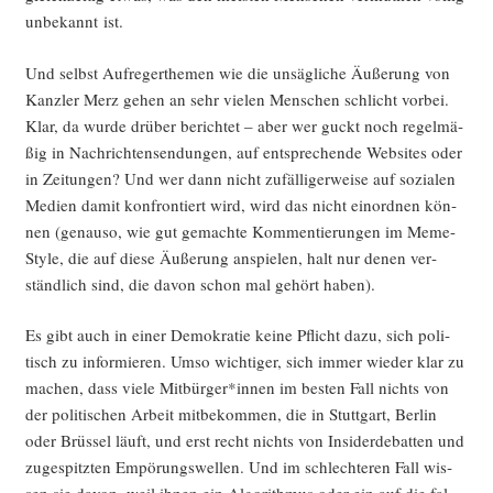
unbe­kannt ist.
Und selbst Auf­re­ger­the­men wie die unsäg­li­che Äuße­rung von
Kanz­ler Merz gehen an sehr vie­len Men­schen schlicht vor­bei.
Klar, da wur­de drü­ber berich­tet – aber wer guckt noch regel­mä­
ßig in Nach­rich­ten­sen­dun­gen, auf ent­spre­chen­de Web­sites oder
in Zei­tun­gen? Und wer dann nicht zufäl­li­ger­wei­se auf sozia­len
Medi­en damit kon­fron­tiert wird, wird das nicht ein­ord­nen kön­
nen (genau­so, wie gut gemach­te Kom­men­tie­run­gen im Meme-
Style, die auf die­se Äuße­rung anspie­len, halt nur denen ver­
ständ­lich sind, die davon schon mal gehört haben).
Es gibt auch in einer Demo­kra­tie kei­ne Pflicht dazu, sich poli­
tisch zu infor­mie­ren. Umso wich­ti­ger, sich immer wie­der klar zu
machen, dass vie­le Mitbürger*innen im bes­ten Fall nichts von
der poli­ti­schen Arbeit mit­be­kom­men, die in Stutt­gart, Ber­lin
oder Brüs­sel läuft, und erst recht nichts von Insi­der­de­bat­ten und
zuge­spitz­ten Empö­rungs­wel­len. Und im schlech­te­ren Fall wis­