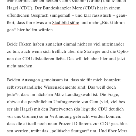
Minis­ter­prä­si­den­ten hei­ßen Cem Özd­emir (Grü­ne) und Manu­el
Hagel (CDU). Der Bun­des­kanz­ler Merz (CDU) hat in einem
öffent­li­chen Gespräch sinn­ge­mäß – und klar ras­sis­tisch – geäu­
ßert, dass ihn etwas am
Stadt­bild stö­re
und mehr „Rück­füh­run­
gen“ hier hel­fen würden.
Bei­de Fak­ten haben zunächst ein­mal nicht so viel mit­ein­an­der
zu tun, auch wenn sich treff­lich über die Stra­te­gie und die Optio­
nen der CDU dis­ku­tie­ren lie­ße. Das will ich aber hier und jetzt
nicht machen.
Bei­den Aus­sa­gen gemein­sam ist, dass sie für mich kom­plett
selbst­ver­ständ­li­che Wis­sens­ele­men­te sind: Das weiß doch
jede*r, dass im nächs­ten März Land­tags­wahl ist. Die Fra­ge,
ob/wie die per­sön­li­chen Umfra­ge­wer­te von Cem (viel, viel bes­
ser als Hagel) mit den Par­tei­wer­ten (da liegt die CDU deut­lich
vor uns Grü­nen) so in Ver­bin­dung gebracht wer­den kön­nen,
dass die aktu­ell noch neun Pro­zent Dif­fe­renz zur CDU geschlos­
sen wer­den, treibt das „poli­ti­sche Stutt­gart“ um. Und über Merz