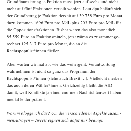
Grund­fi­nan­zie­rung je Frak­ti­on muss jetzt auf sechs und nicht
mehr auf fünf Frak­tio­nen ver­teilt wer­den. Laut dpa beläuft sich
der Grund­be­trag je Frak­ti­on der­zeit auf 39.758 Euro pro Monat,
dazu kom­men 1696 Euro pro MdL plus 293 Euro pro MdL für
die Oppo­si­ti­ons­frak­tio­nen. Bis­her waren das also monat­lich
85.559 Euro an Frak­ti­ons­mit­teln, jetzt wären es zusam­men­ge­
rech­net 125.317 Euro pro Monat, die an die
Rechtspopulist*innen fließen.
Aber war­ten wir mal ab, wie das wei­ter­geht. Ver­ant­wor­tung
wahr­neh­men ist nicht so ganz das Pro­gramm der
Rechtspopulist*innen (sie­he auch Brexit …). Viel­leicht mer­ken
das auch deren Wähler*innen. Gleich­zei­tig bleibt die AfD
damit, weil Kon­flik­te ja einen enor­men Nach­rich­ten­wert haben,
medi­al lei­der präsent.
War­um blog­ge ich das? Um die ver­schie­de­nen Aspek­te zusam­
men­zu­tra­gen – Tweets eig­nen sich dafür nur bedingt.