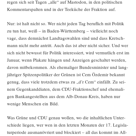
regen sich seit Tagen „alle“ auf Mast­o­don, in den poli­ti­schen
Kom­men­tar­spal­ten und in der Tee­kü­che der Frak­ti­on auf.
Nur: ist halt nicht so. Wer nicht jeden Tag beruf­lich mit Poli­tik
zu tun hat, weiß – in Baden-Würt­tem­berg – viel­leicht noch
vage, dass dem­nächst Land­tags­wah­len sind und dass Kret­sch­
mann nicht mehr antritt. Auch das ist aber nicht sicher. Und wer
sich nicht bewusst für Poli­tik inter­es­siert, wird ver­mut­lich erst im
Janu­ar, wenn Pla­ka­te hän­gen und Anzei­gen geschal­tet wer­den,
davon mit­be­kom­men. Als ehe­ma­li­ger Bun­des­mi­nis­ter und lang­
jäh­ri­ger Spit­zen­po­li­ti­ker der Grü­nen ist Cem Özd­emir bekannt
genug, dass vie­le trotz­dem etwas zu „d’r Cem“ ein­fällt. Zu sei­
nem Gegen­kand­dia­ten, dem CDU-Frak­ti­ons­chef und ehe­ma­li­
gen Bank­an­ge­stell­ten aus dem Alb-Donau-Kreis, haben nur
weni­ge Men­schen ein Bild.
Was Grü­ne und CDU genau wol­len, wo die inhalt­li­chen Unter­
schie­de lie­gen, wer wen in den letz­ten Mona­ten der 17. Legis­la­
tur­pe­ri­ode aus­ma­nö­vriert und blo­ckiert – all das kommt im All­