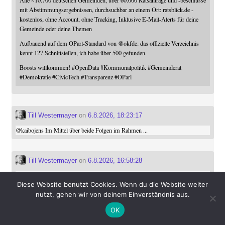
mit Abstimmungsergebnissen, durchsuchbar an einem Ort: ratsblick.de -
kostenlos, ohne Account, ohne Tracking, Inklusive E-Mail-Alerts für deine
Gemeinde oder deine Themen
Aufbauend auf dem OParl-Standard von
@
okfde
: das offizielle Verzeichnis
kennt 127 Schnittstellen, ich habe über 500 gefunden.
Boosts willkommen!
#
OpenData
#
Kommunalpolitik
#
Gemeinderat
#
Demokratie
#
CivicTech
#
Transparenz
#
OParl
Till Westermayer
on
6.8.2026, 18:23:17
@
kaibojens
Im Mittel über beide Folgen im Rahmen ...
Till Westermayer
on
6.8.2026, 16:58:28
Bonnie Taylor meets Klingon opera?
Diese Website benutzt Cookies. Wenn du die Website weiter
#
startrek
#
snw
nutzt, gehen wir von deinem Einverständnis aus.
OK
Till Westermayer
on 6.8.2026, 15:07:27
boosted