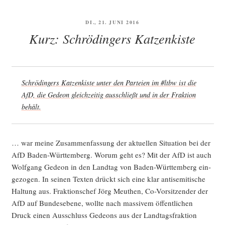
VERÖFFENTLICHT
DI., 21. JUNI 2016
AM
Kurz: Schrödingers Katzenkiste
Schrö­din­gers Kat­zen­kis­te unter den Par­tei­en im #ltbw ist die
AfD, die Gede­on gleich­zei­tig aus­schließt und in der Frak­ti­on
behält.
… war mei­ne Zusam­men­fas­sung der aktu­el­len Situa­ti­on bei der
AfD Baden-Würt­tem­berg. Wor­um geht es? Mit der AfD ist auch
Wolf­gang Gede­on in den Land­tag von Baden-Würt­tem­berg ein­
ge­zo­gen. In sei­nen Tex­ten drückt sich eine klar anti­se­mi­ti­sche
Hal­tung aus. Frak­ti­ons­chef Jörg Meu­then, Co-Vor­sit­zen­der der
AfD auf Bun­des­ebe­ne, woll­te nach mas­si­vem öffent­li­chen
Druck einen Aus­schluss Gede­ons aus der Land­tags­frak­ti­on