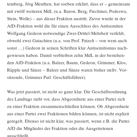
tem­berg, Jörg Meu­then, hat soeben erklärt, dass er – gemein­sam
mit zwölf wei­te­ren MdL (u.a. Baron, Berg, Fiech­t­ner, Podes­wa,
Stein, Wol­le) – aus die­ser Frak­ti­on aus­tritt. Zuvor wur­de in der
AfD-Frak­ti­on wohl die für einen Aus­schluss des Anti­se­mi­ten
Wolf­gang Gede­on not­wen­di­ge Zwei-Drit­tel-Mehr­heit ver­fehlt,
obwohl zwei Gut­ach­ten (u.a. von Prof. Pat­z­elt – von wem auch
sonst …) Gede­on in sei­nen Schrif­ten klar Anti­se­mi­tis­mus nach­
ge­wie­sen haben. Damit ver­blei­ben zehn MdL in der bestehen­
den AfD-Frak­ti­on (u.a. Bal­zer, Baum, Gede­on, Grim­mer, Klos,
Räpp­le und Sän­ze – Bal­zer und Sän­ze waren bis­her stellv. Vor­
sit­zen­de, Grim­mer Parl. Geschäftsführer).
Was jetzt pas­siert, ist nicht so ganz klar. Die Geschäfts­ord­nung
des Land­tags sieht vor, dass Abge­ord­ne­te aus einer Par­tei sich
zu einer Frak­ti­on zusam­men­schlie­ßen kön­nen. Ob Abge­ord­ne­te
aus einer Par­tei zwei Frak­tio­nen bil­den kön­nen, ist nicht expli­zit
gere­gelt. Eben­so ist nicht klar, was pas­siert, wenn z.B. die Par­tei
AfD die Mit­glie­der der Frak­ti­on oder die Aus­ge­tre­te­nen
ausschließt.