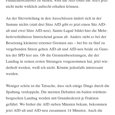
nicht mehr wirk­lich auf­recht erhal­ten können.
An der Sitz­ver­tei­lung in den Aus­schüs­sen ändert sich in der
Sum­me nichts (statt drei Sit­ze AfD gibt es jetzt einen Sitz AfD-
alt und zwei Sit­ze AfD-neu). Sain­te-Laguë bil­det hier die Mehr­
heits­ver­hält­nis­se hin­rei­chend genau ab. Anders sieht es bei der
Beset­zung klei­ne­rer exter­ner Gre­mi­en aus – bei bis zu fünf zu
ver­ge­ben­den Sit­zen gehen AfD-alt und AfD-neu bei­de zu Guns­
ten der SPD leer aus. Ob die Gre­mi­en­be­set­zun­gen, die der
Land­tag in sei­nen ers­ten Sit­zun­gen vor­ge­nom­men hat, jetzt wie­
der­holt wer­den, weiß ich nicht. Könn­te jeden­falls inter­es­sant
werden.
Weni­ger schön ist die Tat­sa­che, dass sich eini­ge Din­ge durch die
Spal­tung ver­dop­peln. Die meis­ten Debat­ten im baden-würt­tem­
ber­gi­schen Land­tag wer­den mit Grund­re­de­zeit je Frak­ti­on
geführt. Wo bis­her die AfD sie­ben Minu­ten bekam, bekom­men
jetzt AfD-alt und AfD-neu zusam­men 14 Minu­ten. Auch die