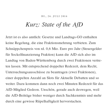
VERÖFFENTLICHT
DI., 26. JULI 2016
AM
Kurz: State of the AfD
Jetzt ist es also amt­lich: Geset­ze und Land­tags-GO ent­hal­ten
kei­ne Rege­lung, die eine Frak­ti­ons­meh­rung ver­bie­ten. Zum
Schnäpp­chen­preis von rd. 0,6 Mio. Euro pro Jahr (Steu­er­gel­der
für Sockel­fi­nan­zie­rung Frak­ti­on) kann die AfD sich also im
Land­tag von Baden-Würt­tem­berg durch zwei Frak­tio­nen ver­tre­
ten las­sen. Mit ent­spre­chend dop­pel­ter Rede­zeit, dem Recht,
Unter­su­chungs­aus­schüs­se zu bean­tra­gen (zwei Frak­tio­nen),
einer dop­pel­ten Anzahl an Slots für Aktu­el­le Debat­ten und so
wei­ter. Dazu kom­men dann noch zwei Minu­ten Rede­zeit für das
AfD-Mit­glied Gede­on. Unschön, gera­de auch des­we­gen, weil
die AfD-Bei­trä­ge bis­her weni­ger durch Sach­kennt­nis und mehr
durch eine gewis­se Rüpel­haf­tig­keit hervorstachen.