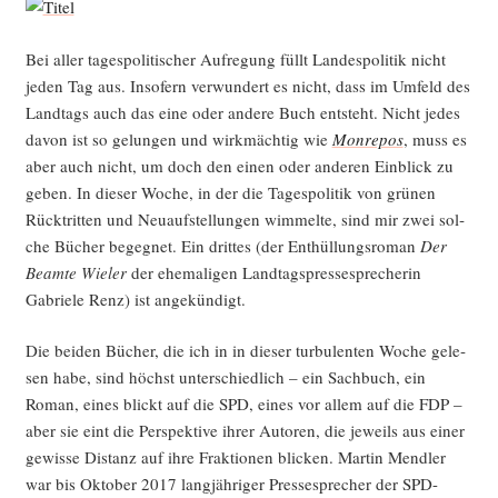
Bei aller tages­po­li­ti­scher Auf­re­gung füllt Lan­des­po­li­tik nicht
jeden Tag aus. Inso­fern ver­wun­dert es nicht, dass im Umfeld des
Land­tags auch das eine oder ande­re Buch ent­steht. Nicht jedes
davon ist so gelun­gen und wirk­mäch­tig wie
Mon­r­epos
, muss es
aber auch nicht, um doch den einen oder ande­ren Ein­blick zu
geben. In die­ser Woche, in der die Tages­po­li­tik von grü­nen
Rück­trit­ten und Neu­auf­stel­lun­gen wim­mel­te, sind mir zwei sol­
che Bücher begeg­net. Ein drit­tes (der Ent­hül­lungs­ro­man
Der
Beam­te Wie­ler
der ehe­ma­li­gen Land­tags­pres­se­spre­che­rin
Gabrie­le Renz) ist angekündigt.
Die bei­den Bücher, die ich in in die­ser tur­bu­len­ten Woche gele­
sen habe, sind höchst unter­schied­lich – ein Sach­buch, ein
Roman, eines blickt auf die SPD, eines vor allem auf die FDP –
aber sie eint die Per­spek­ti­ve ihrer Autoren, die jeweils aus einer
gewis­se Distanz auf ihre Frak­tio­nen bli­cken. Mar­tin Mend­ler
war bis Okto­ber 2017 lang­jäh­ri­ger Pres­se­spre­cher der SPD-