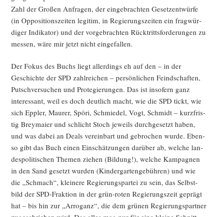
Zahl der Gro­ßen Anfra­gen, der ein­ge­brach­ten Gesetz­ent­wür­fe
(in Oppo­si­ti­ons­zei­ten legi­tim, in Regie­rungs­zei­ten ein frag­wür­
di­ger Indi­ka­tor) und der vor­ge­brach­ten Rück­tritts­for­de­run­gen zu
mes­sen, wäre mir jetzt nicht eingefallen.
Der Fokus des Buchs liegt aller­dings eh auf den – in der
Geschich­te der SPD zahl­rei­chen – per­sön­li­chen Feind­schaf­ten,
Putsch­ver­su­chen und Pro­te­gie­run­gen. Das ist inso­fern ganz
inter­es­sant, weil es doch deut­lich macht, wie die SPD tickt, wie
sich Epp­ler, Mau­rer, Spö­ri, Schmie­del, Vogt, Schmidt – kurz­fris­
tig Brey­mai­er und schlicht Stoch jeweils durch­ge­setzt haben,
und was dabei an Deals ver­ein­bart und gebro­chen wur­de. Eben­
so gibt das Buch einen Ein­schät­zun­gen dar­über ab, wel­che lan­
des­po­li­ti­schen The­men zie­hen (Bil­dung!), wel­che Kam­pa­gnen
in den Sand gesetzt wur­den (Kin­der­gar­ten­ge­büh­ren) und wie
die „Schmach“, klei­ne­re Regie­rungs­par­tei zu sein, das Selbst­
bild der SPD-Frak­ti­on in der grün-roten Regie­rungs­zeit geprägt
hat – bis hin zur „Arro­ganz“, die dem grü­nen Regie­rungs­part­ner