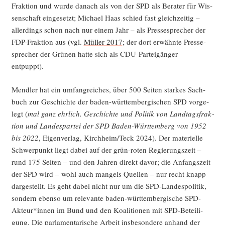
Frak­ti­on und wur­de danach als von der SPD als Bera­ter für Wis­
sen­schaft ein­ge­setzt; Micha­el Haas schied fast gleich­zei­tig –
aller­dings schon nach nur einem Jahr – als Pres­se­spre­cher der
FDP-Frak­ti­on aus (vgl.
Mül­ler 2017
; der dort erwähn­te Pres­se­
spre­cher der Grü­nen hat­te sich als CDU-Par­tei­gän­ger
entpuppt).
Mend­ler hat ein umfang­rei­ches, über 500 Sei­ten star­kes Sach­
buch zur Geschich­te der baden-würt­tem­ber­gi­schen SPD vor­ge­
legt (
mal ganz ehr­lich. Geschich­te und Poli­tik von Land­tags­frak­
ti­on und Lan­des­par­tei der SPD Baden-Würt­tem­berg von 1952
bis 2022
, Eigen­ver­lag, Kirchheim/Teck 2024). Der mate­ri­el­le
Schwer­punkt liegt dabei auf der grün-roten Regie­rungs­zeit –
rund 175 Sei­ten – und den Jah­ren direkt davor; die Anfangs­zeit
der SPD wird – wohl auch man­gels Quel­len – nur recht knapp
dar­ge­stellt. Es geht dabei nicht nur um die SPD-Lan­des­po­li­tik,
son­dern eben­so um rele­van­te baden-würt­tem­ber­gi­sche SPD-
Akteur*innen im Bund und den Koali­tio­nen mit SPD-Betei­li­
gung. Die par­la­men­ta­ri­sche Arbeit ins­be­son­de­re anhand der