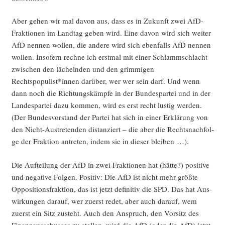
Aber gehen wir mal davon aus, dass es in Zukunft zwei AfD-
Frak­tio­nen im Land­tag geben wird. Eine davon wird sich wei­ter
AfD nen­nen wol­len, die ande­re wird sich eben­falls AfD nen­nen
wol­len. Inso­fern rech­ne ich erst­mal mit einer Schlamm­schlacht
zwi­schen den lächeln­den und den grim­mi­gen
Rechtspopulist*innen dar­über, wer wer sein darf. Und wenn
dann noch die Rich­tungs­kämp­fe in der Bun­des­par­tei und in der
Lan­des­par­tei dazu kom­men, wird es erst recht lus­tig wer­den.
(Der Bun­des­vor­stand der Par­tei hat sich in einer Erklä­rung von
den Nicht-Aus­tre­ten­den distan­ziert – die aber die Rechts­nach­fol­
ge der Frak­ti­on antre­ten, indem sie in die­ser bleiben …).
Die Auf­tei­lung der AfD in zwei Frak­tio­nen hat (hät­te?) posi­ti­ve
und nega­ti­ve Fol­gen. Posi­tiv: Die AfD ist nicht mehr größ­te
Oppo­si­ti­ons­frak­ti­on, das ist jetzt defi­ni­tiv die SPD. Das hat Aus­
wir­kun­gen dar­auf, wer zuerst redet, aber auch dar­auf, wem
zuerst ein Sitz zusteht. Auch den Anspruch, den Vor­sitz des
Finanz­aus­schus­ses zu stel­len, wird die AfD (oder die AfD) jetzt