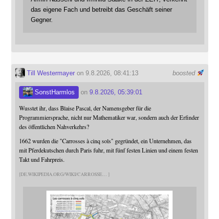
das eigene Fach und betreibt das Geschäft seiner
Gegner.
Till Westermayer
on 9.8.2026, 08:41:13
boosted
SonstHarmlos
on
9.8.2026, 05:39:01
Wusstet ihr, dass Blaise Pascal, der Namensgeber für die
Programmiersprache, nicht nur Mathematiker war, sondern auch der Erfinder
des öffentlichen Nahverkehrs?
1662 wurden die "Carrosses à cinq sols" gegründet, ein Unternehmen, das
mit Pferdekutschen durch Paris fuhr, mit fünf festen Linien und einem festen
Takt und Fahrpreis.
DE.WIKIPEDIA.ORG/WIKI/CARROSSE