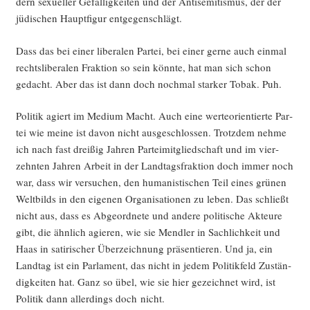
dern sexu­el­ler Gefäl­lig­kei­ten und der Anti­se­mi­tis­mus, der der
jüdi­schen Haupt­fi­gur entgegenschlägt.
Dass das bei einer libe­ra­len Par­tei, bei einer ger­ne auch ein­mal
rechts­li­be­ra­len Frak­ti­on so sein könn­te, hat man sich schon
gedacht. Aber das ist dann doch noch­mal star­ker Tobak. Puh.
Poli­tik agiert im Medi­um Macht. Auch eine wer­te­ori­en­tier­te Par­
tei wie mei­ne ist davon nicht aus­ge­schlos­sen. Trotz­dem neh­me
ich nach fast drei­ßig Jah­ren Par­tei­mit­glied­schaft und im vier­
zehn­ten Jah­ren Arbeit in der Land­tags­frak­ti­on doch immer noch
war, dass wir ver­su­chen, den huma­nis­ti­schen Teil eines grü­nen
Welt­bilds in den eige­nen Orga­ni­sa­tio­nen zu leben. Das schließt
nicht aus, dass es Abge­ord­ne­te und ande­re poli­ti­sche Akteu­re
gibt, die ähn­lich agie­ren, wie sie Mend­ler in Sach­lich­keit und
Haas in sati­ri­scher Über­zeich­nung prä­sen­tie­ren. Und ja, ein
Land­tag ist ein Par­la­ment, das nicht in jedem Poli­tik­feld Zustän­
dig­kei­ten hat. Ganz so übel, wie sie hier gezeich­net wird, ist
Poli­tik dann aller­dings doch nicht.