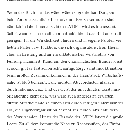
Wenn das Buch nur das wäre, wäre es igno­rier­bar. Dort, wo
beim Autor tat­säch­li­che Insi­der­kennt­nis­se zu ver­mu­ten sind,
näm­lich bei der Innen­an­sicht der „VDP“, wird es inter­es­sant.
Selbst wenn er hier deut­lich über­treibt, bleibt das Bild einer raff­
gie­ri­gen, für die Wirk­lich­keit blin­den und in eige­ne Paro­len ver­
lieb­ten Par­tei bzw. Frak­ti­on, die sich orga­ni­sa­to­risch an Hier­ar­
chie, an Leis­tung und an ein dik­ta­to­ri­sches Ver­ständ­nis von
Füh­rung klam­mert. Rund um den cha­ris­ma­ti­schen Bun­des­vor­sit­
zen­den gibt es fast schon sek­ten­ar­ti­ge Züge samt Indok­tri­na­ti­on
beim gro­ßen Zusam­men­kom­men in der Haupt­stadt. Wirt­schafts­
nä­he ist bloß behaup­tet, die meis­ten Abge­ord­ne­ten glän­zen
durch Inkom­pe­tenz. Und der Geist der unbe­ding­ten Leis­tungs­
ori­en­tie­rung zieht sich, was wäre auch ande­res zu erwar­ten,
durch: Mit­ar­bei­ten­de zeich­nen sich durch Intri­gen unter­ein­an­der
aus, die Jugend­or­ga­ni­sa­ti­on besteht aus teu­ren Abzieh­bil­dern
des Vor­sit­zen­den. Hin­ter der Fas­sa­de der „VDP“ lau­ert die gro­ße
Lee­re. Zu all dem kommt die Nähe zu Rechts­au­ßen, das Ein­for­