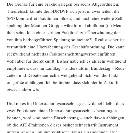
Die Gren­ze für eine Frak­ti­on lie­gen bei sechs Abge­ord­ne­ten.
Theo­re­tisch könn­te die FDP/DVP sich jetzt in zwei tei­len, die
SPD könn­te drei Frak­tio­nen bil­den, und auch eine wei­te­re Zell­
spal­tung der Meu­then-Grup­pe wäre for­mal abbild­bar (ob Meu­
then sei­ne Idee einer „drit­ten Frak­ti­on“ zur Über­win­dung der
von ihm her­bei­ge­führ­ten Spal­tung so mein­te?). Rea­lis­ti­scher ist
ver­mut­lich eine Über­ar­bei­tung der Geschäfts­ord­nung. Die kann
rück­wir­kend nicht das Frak­ti­ons­meh­rungs­ver­bot ein­füh­ren,
wohl aber für die Zukunft. Bis­her habe ich es als sehr wohl­tu­end
emp­fun­den, dass im Land­tag – anders als im Bun­des­tag – Rede­
zei­ten und Debat­ten­an­rech­te weit­ge­hend nicht von der Frak­ti­
ons­grö­ße abhän­gen. Ich befürch­te, dass sich hier in Zukunft
etwas ändern wird.
Und ob es im Unter­su­chungs­aus­schuss­ge­setz dabei bleibt, dass
zwei Frak­tio­nen einen Unter­su­chungs­aus­schuss bean­tra­gen
kön­nen, wird – so mei­ne Ein­schät­zung – auch davon abhän­gen,
ob die AfD-Frak­tio­nen die­ses bis­her sehr schar­fe Instru­ment
nut­zen wer­den, um ihre poli­ti­sche Are­na aus­zu­deh­nen. Der