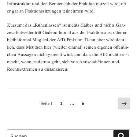
Infra­struk­tur und den Bera­ter­stab der Frak­ti­on nut­zen wird, ob
er gar an Frak­ti­ons­sit­zun­gen teil­neh­men wird.
Kurz­um: das „Ruhen­las­sen“ ist nichts Hal­bes und nichts Gan­
zes. Ent­we­der tritt Gede­on for­mal aus der Frak­ti­on aus, oder er
bleibt for­mal Mit­glied der AfD-Frak­ti­on. Dann aber wird deut­
lich, dass Meu­then hier (wie­der ein­mal) sei­nen eige­nen öffent­li­
chen Aus­sa­gen nicht gerecht wird, und dass die AfD nicht ernst
macht, wenn es dar­um geht, sich von Antisemit*innen und
Rechts­extre­men zu distanzieren.
Seitennummerierung
Näch
Seite
Seite
Seite
1
2
…
6
Seite
der
Beiträge
Suche
Such