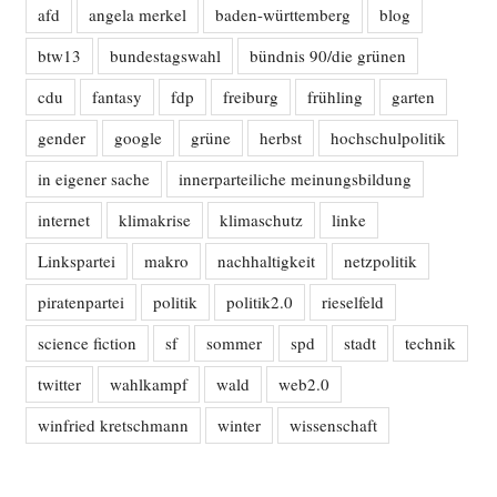
afd
angela merkel
baden-württemberg
blog
btw13
bundestagswahl
bündnis 90/die grünen
cdu
fantasy
fdp
freiburg
frühling
garten
gender
google
grüne
herbst
hochschulpolitik
in eigener sache
innerparteiliche meinungsbildung
internet
klimakrise
klimaschutz
linke
Linkspartei
makro
nachhaltigkeit
netzpolitik
piratenpartei
politik
politik2.0
rieselfeld
science fiction
sf
sommer
spd
stadt
technik
twitter
wahlkampf
wald
web2.0
winfried kretschmann
winter
wissenschaft