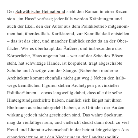
Der
Schwä­bi­sche Hei­mat­bund
sieht den Roman in einer Rezen­
si­on „im Hass“ ver­fasst; jeden­falls wer­den Krän­kun­gen und
auch der Ekel, den der Autor aus dem Poli­tik­be­trieb mit­ge­nom­
men hat, über­deut­lich. Kari­kie­rend, zur Kennt­lich­keit ent­stel­len
– das ist das eine, und man­cher Ein­blick endet da an der Ober­
flä­che. Wie es über­haupt das Äuße­re, und ins­be­son­de­re das
Kör­per­li­che, Haas ange­tan hat – wer auf der Sei­te des Bösen
steht, hat schwit­zi­ge Hän­de, ist kor­pu­lent, trägt abge­schab­te
Schu­he und Anzü­ge von der Stan­ge. (Neben­bei: moder­ne
Archi­tek­tur kommt eben­falls nicht gut weg.) Neben den halb­
wegs kennt­li­chen Figu­ren ste­hen Arche­ty­pen pro­vin­zi­el­ler
Politiker*innen – etwas lang­wei­lig dabei, dass alle die sel­be
Hin­ter­grund­ge­schich­te haben, näm­lich sich längst mit ihren
Ehe­frau­en aus­ein­an­der­ge­lebt haben, aus Grün­den der Außen­
wir­kung jedoch nicht geschie­den sind. Das wah­re Spek­trum
mag da viel­fäl­ti­ger sein, und viel­leicht steckt dann doch zu viel
Freud und Lite­ra­tur­wis­sen­schaft in der betont fein­geis­ti­gen Aus­
ein­an­der­set­zung mit den Nie­de­run­gen der Landtagspolitik.