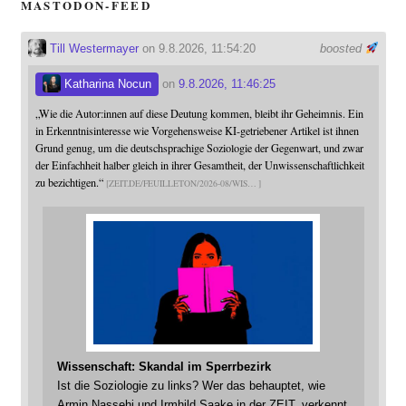
MASTODON-FEED
Till Westermayer
on 9.8.2026, 11:54:20
boosted
Katharina Nocun
on
9.8.2026, 11:46:25
„Wie die Autor:innen auf diese Deutung kommen, bleibt ihr Geheimnis. Ein
in Erkenntnisinteresse wie Vorgehensweise KI-getriebener Artikel ist ihnen
Grund genug, um die deutschsprachige Soziologie der Gegenwart, und zwar
der Einfachheit halber gleich in ihrer Gesamtheit, der Unwissenschaftlichkeit
zu bezichtigen.“
ZEIT.DE/FEUILLETON/2026-08/WIS
Wissenschaft: Skandal im Sperrbezirk
Ist die Soziologie zu links? Wer das behauptet, wie
Armin Nassehi und Irmhild Saake in der ZEIT, verkennt