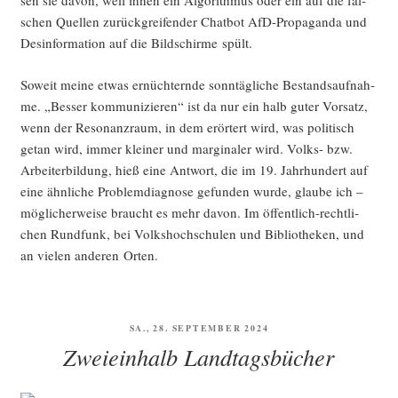
sen sie davon, weil ihnen ein Algo­rith­mus oder ein auf die fal­
schen Quel­len zurück­grei­fen­der Chat­bot AfD-Pro­pa­gan­da und
Des­in­for­ma­ti­on auf die Bild­schir­me spült.
Soweit mei­ne etwas ernüch­tern­de sonn­täg­li­che Bestands­auf­nah­
me. „Bes­ser kom­mu­ni­zie­ren“ ist da nur ein halb guter Vor­satz,
wenn der Reso­nanz­raum, in dem erör­tert wird, was poli­tisch
getan wird, immer klei­ner und mar­gi­na­ler wird. Volks- bzw.
Arbei­ter­bil­dung, hieß eine Ant­wort, die im 19. Jahr­hun­dert auf
eine ähn­li­che Pro­blem­dia­gno­se gefun­den wur­de, glau­be ich –
mög­li­cher­wei­se braucht es mehr davon. Im öffent­lich-recht­li­
chen Rund­funk, bei Volks­hoch­schu­len und Biblio­the­ken, und
an vie­len ande­ren Orten.
VERÖFFENTLICHT
SA., 28. SEPTEMBER 2024
AM
Zweieinhalb Landtagsbücher