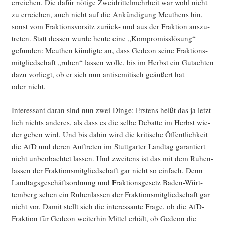
errei­chen. Die dafür nöti­ge Zwei­drit­tel­mehr­heit war wohl nicht
zu errei­chen, auch nicht auf die Ankün­di­gung Meu­thens hin,
sonst vom Frak­ti­ons­vor­sitz zurück- und aus der Frak­ti­on aus­zu­
tre­ten. Statt des­sen wur­de heu­te eine „Kom­pro­miss­lö­sung“
gefun­den: Meu­then kün­dig­te an, dass Gede­on sei­ne Frak­ti­ons­
mit­glied­schaft „ruhen“ las­sen wol­le, bis im Herbst ein Gut­ach­ten
dazu vor­liegt, ob er sich nun anti­se­mi­tisch geäu­ßert hat
oder nicht.
Inter­es­sant dar­an sind nun zwei Din­ge: Ers­tens heißt das ja letzt­
lich nichts ande­res, als dass es die sel­be Debat­te im Herbst wie­
der geben wird. Und bis dahin wird die kri­ti­sche Öffent­lich­keit
die AfD und deren Auf­tre­ten im Stutt­gar­ter Land­tag garan­tiert
nicht unbe­ob­ach­tet las­sen. Und zwei­tens ist das mit dem Ruhen­
las­sen der Frak­ti­ons­mit­glied­schaft gar nicht so ein­fach. Denn
Land­tags­ge­schäfts­ord­nung und
Frak­ti­ons­ge­setz
Baden-Würt­
tem­berg sehen ein Ruhen­las­sen der Frak­ti­ons­mit­glied­schaft gar
nicht vor. Damit stellt sich die inter­es­san­te Fra­ge, ob die AfD-
Frak­ti­on für Gede­on wei­ter­hin Mit­tel erhält, ob Gede­on die