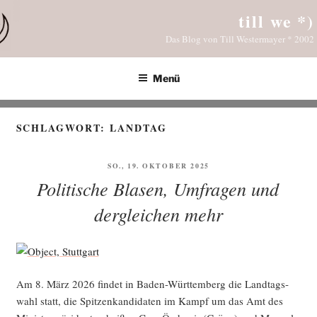
Zum
till we *)
Inhalt
Das Blog von Till Westermayer * 2002
springen
Menü
SCHLAGWORT:
LANDTAG
VERÖFFENTLICHT
SO., 19. OKTOBER 2025
AM
Politische Blasen, Umfragen und
dergleichen mehr
Am 8. März 2026 fin­det in Baden-Würt­tem­berg die Land­tags­
wahl statt, die Spit­zen­kan­di­da­ten im Kampf um das Amt des