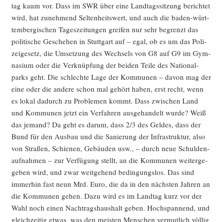
tag kaum vor. Dass im SWR über eine Land­tags­sit­zung berich­tet
wird, hat zuneh­mend Sel­ten­heits­wert, und auch die baden-würt­
tem­ber­gi­schen Tages­zei­tun­gen grei­fen nur sehr begrenzt das
poli­ti­sche Gesche­hen in Stutt­gart auf – egal, ob es um das Poli­
zei­ge­setz, die Umset­zung des Wech­sels von G8 auf G9 im Gym­
na­si­um oder die Ver­knüp­fung der bei­den Tei­le des Natio­nal­
parks geht. Die schlech­te Lage der Kom­mu­nen – davon mag der
eine oder die ande­re schon mal gehört haben, erst recht, wenn
es lokal dadurch zu Pro­ble­men kommt. Dass zwi­schen Land
und Kom­mu­nen jetzt ein Ver­fah­ren aus­ge­han­delt wur­de? Weiß
das jemand? Da geht es dar­um, dass 2/3 des Gel­des, dass der
Bund für den Aus­bau und die Sanie­rung der Infra­struk­tur, also
von Stra­ßen, Schie­nen, Gebäu­den usw., – durch neue Schul­den­
auf­nah­men – zur Ver­fü­gung stellt, an die Kom­mu­nen wei­ter­ge­
ge­ben wird, und zwar weit­ge­hend bedin­gungs­los. Das sind
immer­hin fast neun Mrd. Euro, die da in den nächs­ten Jah­ren an
die Kom­mu­nen gehen. Dazu wird es im Land­tag kurz vor der
Wahl noch einen Nach­trags­haus­halt geben. Hoch­span­nend, und
gleich­zei­tig etwas, was den meis­ten Men­schen ver­mut­lich völ­lig