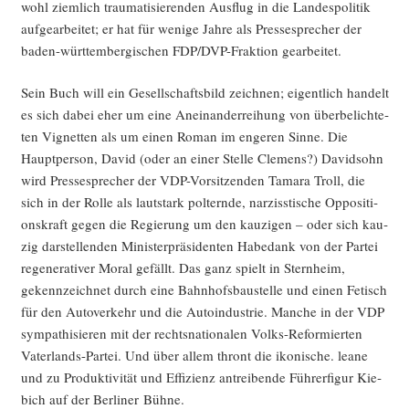
wohl ziem­lich trau­ma­ti­sie­ren­den Aus­flug in die Lan­des­po­li­tik
auf­ge­ar­bei­tet; er hat für weni­ge Jah­re als Pres­se­spre­cher der
baden-würt­tem­ber­gi­schen FDP/DVP-Frak­ti­on gearbeitet.
Sein Buch will ein Gesell­schafts­bild zeich­nen; eigent­lich han­delt
es sich dabei eher um eine Anein­an­der­rei­hung von über­be­lich­te­
ten Vignet­ten als um einen Roman im enge­ren Sin­ne. Die
Haupt­per­son, David (oder an einer Stel­le Cle­mens?) David­sohn
wird Pres­se­spre­cher der VDP-Vor­sit­zen­den Tama­ra Troll, die
sich in der Rol­le als laut­stark pol­tern­de, nar­ziss­ti­sche Oppo­si­ti­
ons­kraft gegen die Regie­rung um den kau­zi­gen – oder sich kau­
zig dar­stel­len­den Minis­ter­prä­si­den­ten Habe­dank von der Par­tei
rege­ne­ra­ti­ver Moral gefällt. Das ganz spielt in Stern­heim,
gekenn­zeich­net durch eine Bahn­hofs­bau­stel­le und einen Fetisch
für den Auto­ver­kehr und die Auto­in­dus­trie. Man­che in der VDP
sym­pa­thi­sie­ren mit der rechts­na­tio­na­len Volks-Refor­mier­ten
Vater­lands-Par­tei. Und über allem thront die iko­ni­sche. lea­ne
und zu Pro­duk­ti­vi­tät und Effi­zi­enz antrei­ben­de Füh­rer­fi­gur Kie­
bich auf der Ber­li­ner Bühne.