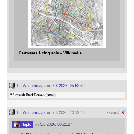
Carrosses à cinq sols – Wikipedia
Till Westermayer
on
8.8.2026, 05:52:52
@
fugueish
BlackDemon (small).
Till Westermayer
on 7.8.2026, 10:12:43
boosted
Haplo
on
5.8.2026, 08:21:17
Alle ~10.700 deutschen Gemeinden, über 60.000 Ratsanträge und -beschlüsse