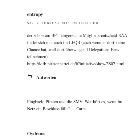
entropy
SA., 9. FEBRUAR 2013 UM 14:26 UHR
der schon am BPT ein­ge­reich­te Mit­glie­der­ent­scheid-SÄA
fin­det sich nun auch im LFQB (auch wenn er dort kei­ne
Chan­ce hat, weil dort über­wie­gend Dele­ga­ti­ons-Fans
teilnehmen)
https://lqfb.piratenpartei.de/lf/initiative/show/5807.html
Antworten
Pingback:
Piraten und die SMV: Wer hört es, wenn im
Netz ein Beschluss fällt? — Carta
Oydenos