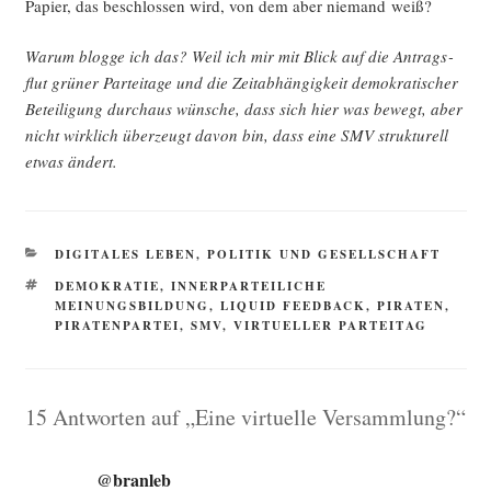
Papier, das beschlos­sen wird, von dem aber nie­mand weiß?
War­um blog­ge ich das? Weil ich mir mit Blick auf die Antrags­
flut grü­ner Par­tei­ta­ge und die Zeit­ab­hän­gig­keit demo­kra­ti­scher
Betei­li­gung durch­aus wün­sche, dass sich hier was bewegt, aber
nicht wirk­lich über­zeugt davon bin, dass eine SMV struk­tu­rell
etwas ändert.
KATEGORIEN
DIGITALES LEBEN
,
POLITIK UND GESELLSCHAFT
SCHLAGWÖRTER
DEMOKRATIE
,
INNERPARTEILICHE
MEINUNGSBILDUNG
,
LIQUID FEEDBACK
,
PIRATEN
,
PIRATENPARTEI
,
SMV
,
VIRTUELLER PARTEITAG
15 Antworten auf „Eine virtuelle Versammlung?“
@branleb