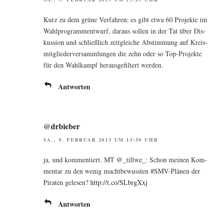
Kurz zu dem grü­ne Ver­fah­ren: es gibt etwa 60 Pro­jek­te im
Wahl­pro­gramm­ent­wurf, dar­aus sol­len in der Tat über Dis­
kus­si­on und schließ­lich zeit­glei­che Abstim­mung auf Kreis­
mit­glie­der­ver­samm­lun­gen die zehn oder so Top-Pro­jek­te
für den Wahl­kampf her­aus­ge­fil­tert werden.
Antworten
@drbieber
SA., 9. FEBRUAR 2013 UM 13:50 UHR
ja, und kom­men­tiert. MT @_tillwe_: Schon mei­nen Kom­
men­tar zu den wenig macht­be­wuss­ten #SMV-Plä­nen der
Pira­ten gele­sen?
http://t.co/SLbrgXxj
Antworten