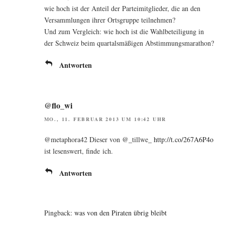
wie hoch ist der Anteil der Par­tei­mit­glie­der, die an den
Ver­samm­lun­gen ihrer Orts­grup­pe teilnehmen?
Und zum Ver­gleich: wie hoch ist die Wahl­be­tei­li­gung in
der Schweiz beim quar­tals­mä­ßi­gen Abstimmungsmarathon?
Antworten
@flo_wi
MO., 11. FEBRUAR 2013 UM 10:42 UHR
@metaphora42 Die­ser von @_tillwe_
http://t.co/267A6P4o
ist lesens­wert, fin­de ich.
Antworten
Pingback:
was von den Piraten übrig bleibt