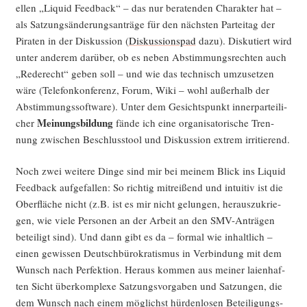
el­len „Liquid Feed­back“ – das nur bera­ten­den Cha­rak­ter hat –
als Sat­zungs­än­de­rungs­an­trä­ge für den nächs­ten Par­tei­tag der
Pira­ten in der Dis­kus­si­on (
Dis­kus­si­ons­pad
dazu). Dis­ku­tiert wird
unter ande­rem dar­über, ob es neben Abstim­mungs­rech­ten auch
„Rede­recht“ geben soll – und wie das tech­nisch umzu­set­zen
wäre (Tele­fon­kon­fe­renz, Forum, Wiki – wohl außer­halb der
Abstim­mungs­soft­ware). Unter dem Gesichts­punkt inner­par­tei­li­
Mei­nungs­bil­dung
cher
fän­de ich eine orga­ni­sa­to­ri­sche Tren­
nung zwi­schen Beschluss­tool und Dis­kus­si­on extrem irritierend.
Noch zwei wei­te­re Din­ge sind mir bei mei­nem Blick ins Liquid
Feed­back auf­ge­fal­len: So rich­tig mit­rei­ßend und intui­tiv ist die
Ober­flä­che nicht (z.B. ist es mir nicht gelun­gen, her­aus­zu­krie­
gen, wie vie­le Per­so­nen an der Arbeit an den SMV-Anträ­gen
betei­ligt sind). Und dann gibt es da – for­mal wie inhalt­lich –
einen gewis­sen Deutsch­bü­ro­kra­tis­mus in Ver­bin­dung mit dem
Wunsch nach Per­fek­ti­on. Her­aus kom­men aus mei­ner lai­en­haf­
ten Sicht über­kom­ple­xe Sat­zungs­vor­ga­ben und Sat­zun­gen, die
dem Wunsch nach einem mög­lichst hür­den­lo­sen Betei­li­gungs­