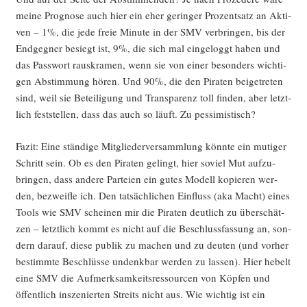
mei­ne Pro­gno­se auch hier ein eher gerin­ger Pro­zent­satz an Akti­
ven – 1%, die jede freie Minu­te in der SMV ver­brin­gen, bis der
End­geg­ner besiegt ist, 9%, die sich mal ein­ge­loggt haben und
das Pass­wort raus­kra­men, wenn sie von einer beson­ders wich­ti­
gen Abstim­mung hören. Und 90%, die den Pira­ten bei­getre­ten
sind, weil sie Betei­li­gung und Trans­pa­renz toll fin­den, aber letzt­
lich fest­stel­len, dass das auch so läuft. Zu pessimistisch?
Fazit: Eine stän­di­ge Mit­glie­der­ver­samm­lung könn­te ein muti­ger
Schritt sein. Ob es den Pira­ten gelingt, hier soviel Mut auf­zu­
brin­gen, dass ande­re Par­tei­en ein gutes Modell kopie­ren wer­
den, bezweif­le ich. Den tat­säch­li­chen Ein­fluss (aka Macht) eines
Tools wie SMV schei­nen mir die Pira­ten deut­lich zu über­schät­
zen – letzt­lich kommt es nicht auf die Beschluss­fas­sung an, son­
dern dar­auf, die­se publik zu machen und zu deu­ten (und vor­her
bestimm­te Beschlüs­se undenk­bar wer­den zu las­sen). Hier hebelt
eine SMV die Auf­merk­sam­keits­res­sour­cen von Köp­fen und
öffent­lich insze­nier­ten Streits nicht aus. Wie wich­tig ist ein