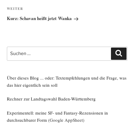
Nächster
WEITER
Beitrag
Kurz: Schavan heißt jetzt Wanka
Suche
Such
nach:
Über dieses Blog ... oder: Textempfehlungen und die Frage, was
das hier eigentlich sein soll
Rechner zur Landtagswahl Baden-Württemberg
Experimentell: meine SF- und Fantasy-Rezensionen in
durchsuchbarer Form
(Google AppSheet)