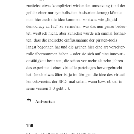
zunächst etwas kom­pli­ziert wir­ken­den umset­zung (und der
gefahr einer nur sym­bo­li­schen basis­ori­en­tie­rung) könn­te
man hier auch die idee kom­men, so etwas wie „liquid
demo­cra­cy zu fuß“ zu ver­mu­ten. was das nun genau bedeu­
tet, weiß ich nicht, aber zunächst wür­de ich ein­mal fest­hal­
ten, dass die indi­rek­te ein­fluss­nah­me der pira­ten-tools
längst begon­nen hat und die grü­nen hier eine art vor­rei­ter­
rol­le über­nom­men haben – oder sie sich auf eine inno­va­ti­
ons­tä­tig­keit besin­nen, die schon vor mehr als zehn jah­ren
das expe­ri­ment eines vir­tu­el­le par­tei­ta­ges her­vor­ge­bracht
hat. (noch etwas älter ist ja im übri­gen die idee des vir­tu­el­
len orts­ver­eins der SPD, mal sehen, wann bzw. ob der in
sei­ne ver­si­on 3.0 geht…).
Antworten
Till
SA., 9. FEBRUAR 2013 UM 13:29 UHR