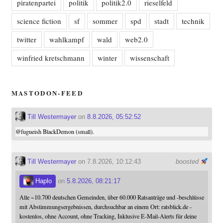
piratenpartei
politik
politik2.0
rieselfeld
science fiction
sf
sommer
spd
stadt
technik
twitter
wahlkampf
wald
web2.0
winfried kretschmann
winter
wissenschaft
MASTODON-FEED
Till Westermayer
on
8.8.2026, 05:52:52
@
fugueish
BlackDemon (small).
Till Westermayer
on 7.8.2026, 10:12:43
boosted
Haplo
on
5.8.2026, 08:21:17
Alle ~10.700 deutschen Gemeinden, über 60.000 Ratsanträge und -beschlüsse
mit Abstimmungsergebnissen, durchsuchbar an einem Ort: ratsblick.de -
kostenlos, ohne Account, ohne Tracking, Inklusive E-Mail-Alerts für deine