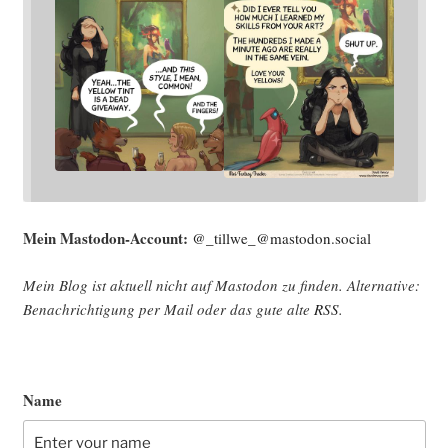
Mein Mast­o­don-Account:
@_tillwe_@mastodon.social
Mein Blog ist aktu­ell nicht auf Mast­o­don zu fin­den. Alter­na­ti­ve:
Benach­rich­ti­gung per Mail oder das gute alte
RSS
.
Name