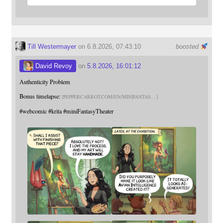
Till Westermayer
on 6.8.2026, 07:43:10
boosted
David Revoy
on
5.8.2026, 16:01:12
Authenticity Problem
Bonus timelapse:
PEPPERCARROT.COM/EN/MINIFANTAS
#
webcomic
#
krita
#
miniFantasyTheater