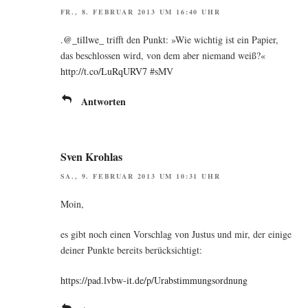
FR., 8. FEBRUAR 2013 UM 16:40 UHR
.@_tillwe_
trifft den Punkt: »Wie wich­tig ist ein Papier,
das beschlos­sen wird, von dem aber nie­mand weiß?«
http://t.co/LuRqURV7
#sMV
Antworten
Sven Krohlas
SA., 9. FEBRUAR 2013 UM 10:31 UHR
Moin,
es gibt noch einen Vor­schlag von Jus­tus und mir, der eini­ge
dei­ner Punk­te bereits berücksichtigt:
https://pad.lvbw-it.de/p/Urabstimmungsordnung