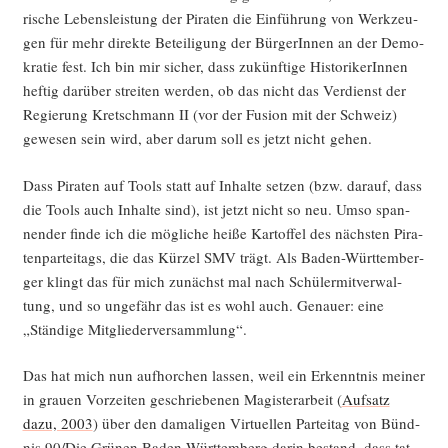
ri­sche Lebens­leis­tung der Pira­ten die Ein­füh­rung von Werk­zeu­
gen für mehr direk­te Betei­li­gung der Bür­ge­rIn­nen an der Demo­
kra­tie fest. Ich bin mir sicher, dass zukünf­ti­ge His­to­ri­ke­rIn­nen
hef­tig dar­über strei­ten wer­den, ob das nicht das Ver­dienst der
Regie­rung Kret­sch­mann II (vor der Fusi­on mit der Schweiz)
gewe­sen sein wird, aber dar­um soll es jetzt nicht gehen.
Dass Pira­ten auf Tools statt auf Inhal­te set­zen (bzw. dar­auf, dass
die Tools auch Inhal­te sind), ist jetzt nicht so neu. Umso span­
nen­der fin­de ich die mög­li­che hei­ße Kar­tof­fel des nächs­ten Pira­
ten­par­tei­tags, die das Kür­zel SMV trägt. Als Baden-Würt­tem­ber­
ger klingt das für mich zunächst mal nach Schü­ler­mit­ver­wal­
tung, und so unge­fähr das ist es wohl auch. Genau­er: eine
„Stän­di­ge Mitgliederversammlung“.
Das hat mich nun auf­hor­chen las­sen, weil ein Erkennt­nis mei­ner
in grau­en Vor­zei­ten geschrie­be­nen Magis­ter­ar­beit (
Auf­satz
dazu, 2003
) über den dama­li­gen Vir­tu­el­len Par­tei­tag von Bünd­
nis 90/Die Grü­nen Baden-Würt­tem­berg dar­in bestand, dass tat­