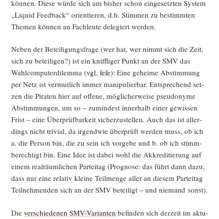
kön­nen. Die­se wür­de sich am bis­her schon ein­ge­setz­ten Sys­tem
„Liquid Feed­back“ ori­en­tie­ren, d.h. Stim­men zu bestimm­ten
The­men kön­nen an Fach­leu­te dele­giert werden.
Neben der Betei­li­gungs­fra­ge (wer hat, wer nimmt sich die Zeit,
sich zu betei­li­gen?) ist ein kniff­li­ger Punkt an der SMV das
Wahl­com­pu­ter­di­lem­ma (
vgl. fefe
): Eine gehei­me Abstim­mung
per Netz ist ver­mut­lich immer mani­pu­lier­bar. Ent­spre­chend set­
zen die Pira­ten hier auf offe­ne, mög­li­cher­wei­se pseud­ony­me
Abstim­mun­gen, um so – zumin­dest inner­halb einer gewis­sen
Frist – eine Über­prüf­bar­keit sicher­zu­stel­len. Auch das ist aller­
dings nicht tri­vi­al, da irgend­wie über­prüft wer­den muss, ob ich
a. die Per­son bin, die zu sein ich vor­ge­be und b. ob ich stimm­
be­rech­tigt bin. Eine Idee ist dabei wohl die Akkre­di­tie­rung auf
einem real­räum­li­chen Par­tei­tag (Pro­gno­se: das führt dann dazu,
dass nur eine rela­tiv klei­ne Teil­men­ge aller an die­sem Par­tei­tag
Teil­neh­men­den sich an der SMV betei­ligt – und nie­mand sonst).
Die
ver­schie­de­nen SMV-Vari­an­ten
befin­den sich der­zeit im aktu­