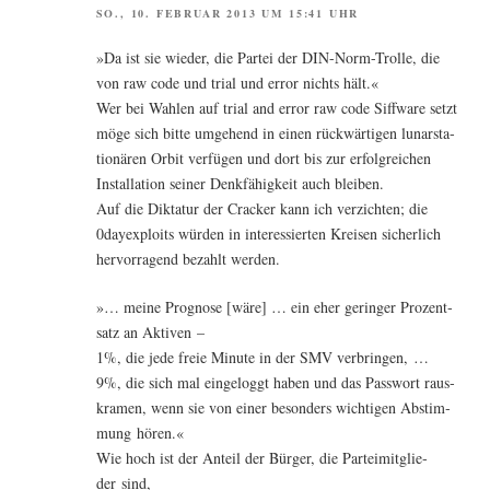
SO., 10. FEBRUAR 2013 UM 15:41 UHR
»Da ist sie wie­der, die Par­tei der DIN-Norm-Trol­le, die
von raw code und tri­al und error nichts hält.«
Wer bei Wah­len auf tri­al and error raw code Siff­wa­re setzt
möge sich bit­te umge­hend in einen rück­wär­ti­gen lun­ars­ta­
tio­nä­ren Orbit ver­fü­gen und dort bis zur erfolg­rei­chen
Instal­la­ti­on sei­ner Denk­fä­hig­keit auch bleiben.
Auf die Dik­ta­tur der Cra­cker kann ich ver­zich­ten; die
0dayexploits wür­den in inter­es­sier­ten Krei­sen sicher­lich
her­vor­ra­gend bezahlt werden.
»… mei­ne Pro­gno­se [wäre] … ein eher gerin­ger Pro­zent­
satz an Aktiven –
1%, die jede freie Minu­te in der SMV verbringen, …
9%, die sich mal ein­ge­loggt haben und das Pass­wort raus­
kra­men, wenn sie von einer beson­ders wich­ti­gen Abstim­
mung hören.«
Wie hoch ist der Anteil der Bür­ger, die Par­tei­mit­glie­
der sind,