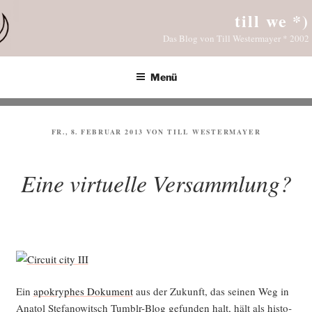
Zum
till we *)
Inhalt
Das Blog von Till Westermayer * 2002
springen
Menü
VERÖFFENTLICHT
FR., 8. FEBRUAR 2013
VON
TILL WESTERMAYER
AM
Eine virtuelle Versammlung?
Ein
apo­kry­phes Doku­ment
aus der Zukunft, das sei­nen Weg in
Ana­tol Ste­fa­no­witsch Tumb­lr-Blog gefun­den halt, hält als his­to­