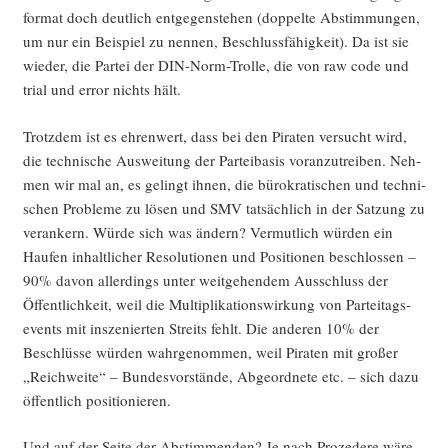
for­mat doch deut­lich ent­ge­gen­ste­hen (dop­pel­te Abstim­mun­gen,
um nur ein Bei­spiel zu nen­nen, Beschluss­fä­hig­keit). Da ist sie
wie­der, die Par­tei der DIN-Norm-Trol­le, die von raw code und
tri­al und error nichts hält.
Trotz­dem ist es ehren­wert, dass bei den Pira­ten ver­sucht wird,
die tech­ni­sche Aus­wei­tung der Par­tei­ba­sis vor­an­zu­trei­ben. Neh­
men wir mal an, es gelingt ihnen, die büro­kra­ti­schen und tech­ni­
schen Pro­ble­me zu lösen und SMV tat­säch­lich in der Sat­zung zu
ver­an­kern. Wür­de sich was ändern? Ver­mut­lich wür­den ein
Hau­fen inhalt­li­cher Reso­lu­tio­nen und Posi­tio­nen beschlos­sen –
90% davon aller­dings unter weit­ge­hen­dem Aus­schluss der
Öffent­lich­keit, weil die Mul­ti­pli­ka­ti­ons­wir­kung von Par­tei­tags­
events mit insze­nier­ten Streits fehlt. Die ande­ren 10% der
Beschlüs­se wür­den wahr­ge­nom­men, weil Pira­ten mit gro­ßer
„Reich­wei­te“ – Bun­des­vor­stän­de, Abge­ord­ne­te etc. – sich dazu
öffent­lich positionieren.
Und auf der Sei­te der Abstim­men­den? Je nach Pro­ze­de­re wäre