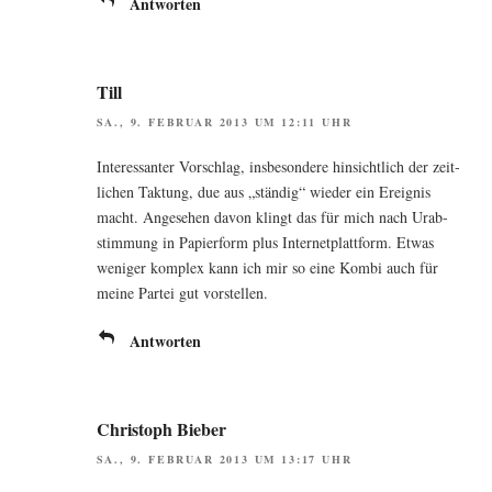
Antworten
Till
SA., 9. FEBRUAR 2013 UM 12:11 UHR
Inter­es­san­ter Vor­schlag, ins­be­son­de­re hin­sicht­lich der zeit­
li­chen Tak­tung, due aus „stän­dig“ wie­der ein Ereig­nis
macht. Ange­se­hen davon klingt das für mich nach Urab­
stim­mung in Papier­form plus Inter­net­platt­form. Etwas
weni­ger kom­plex kann ich mir so eine Kom­bi auch für
mei­ne Par­tei gut vorstellen.
Antworten
Christoph Bieber
SA., 9. FEBRUAR 2013 UM 13:17 UHR