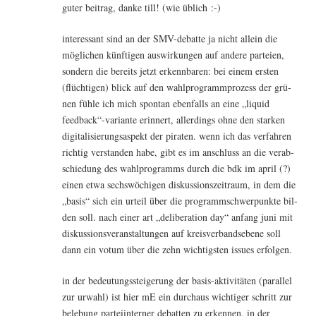
guter bei­trag, dan­ke till! (wie üblich :-)
inter­es­sant sind an der SMV-debat­te ja nicht allein die
mög­li­chen künf­ti­gen aus­wir­kun­gen auf ande­re par­tei­en,
son­dern die bereits jetzt erkenn­ba­ren: bei einem ers­ten
(flüch­ti­gen) blick auf den wahl­pro­gramm­pro­zess der grü­
nen füh­le ich mich spon­tan eben­falls an eine „liquid
feedback“-variante erin­nert, aller­dings ohne den star­ken
digi­ta­li­sie­rungs­aspekt der pira­ten. wenn ich das ver­fah­ren
rich­tig ver­stan­den habe, gibt es im anschluss an die ver­ab­
schie­dung des wahl­pro­gramms durch die bdk im april (?)
einen etwa sechs­wö­chi­gen dis­kus­si­ons­zeit­raum, in dem die
„basis“ sich ein urteil über die pro­gramm­schwer­punk­te bil­
den soll. nach einer art „deli­be­ra­ti­on day“ anfang juni mit
dis­kus­si­ons­ver­an­stal­tun­gen auf kreis­ver­bands­ebe­ne soll
dann ein votum über die zehn wich­tigs­ten issues erfolgen.
in der bedeu­tungs­stei­ge­rung der basis-akti­vi­tä­ten (par­al­lel
zur urwahl) ist hier mE ein durch­aus wich­ti­ger schritt zur
bele­bung par­tei­in­ter­ner debat­ten zu erken­nen, in der