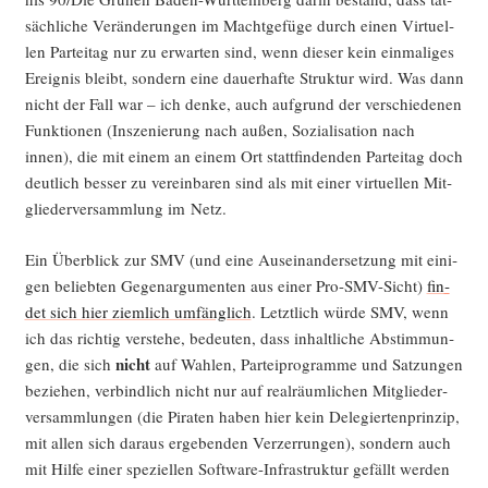
säch­li­che Ver­än­de­run­gen im Macht­ge­fü­ge durch einen Vir­tu­el­
len Par­tei­tag nur zu erwar­ten sind, wenn die­ser kein ein­ma­li­ges
Ereig­nis bleibt, son­dern eine dau­er­haf­te Struk­tur wird. Was dann
nicht der Fall war – ich den­ke, auch auf­grund der ver­schie­de­nen
Funk­tio­nen (Insze­nie­rung nach außen, Sozia­li­sa­ti­on nach
innen), die mit einem an einem Ort statt­fin­den­den Par­tei­tag doch
deut­lich bes­ser zu ver­ein­ba­ren sind als mit einer vir­tu­el­len Mit­
glie­der­ver­samm­lung im Netz.
Ein Über­blick zur SMV (und eine Aus­ein­an­der­set­zung mit eini­
gen belieb­ten Gegen­ar­gu­men­ten aus einer Pro-SMV-Sicht)
fin­
det sich hier ziem­lich umfäng­lich
. Letzt­lich wür­de SMV, wenn
ich das rich­tig ver­ste­he, bedeu­ten, dass inhalt­li­che Abstim­mun­
nicht
gen, die sich
auf Wah­len, Par­tei­pro­gram­me und Sat­zun­gen
bezie­hen, ver­bind­lich nicht nur auf real­räum­li­chen Mit­glie­der­
ver­samm­lun­gen (die Pira­ten haben hier kein Dele­gier­ten­prin­zip,
mit allen sich dar­aus erge­ben­den Ver­zer­run­gen), son­dern auch
mit Hil­fe einer spe­zi­el­len Soft­ware-Infra­struk­tur gefällt wer­den