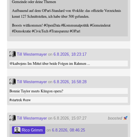
Gemeinde oder deine Themen
Aufbauend auf dem OParl-Standard von
@
okfde
: das offizielle Verzeichnis
kennt 127 Schnittstellen, ich habe über 500 gefunden.
Boosts willkommen!
#
OpenData
#
Kommunalpolitik
#
Gemeinderat
#
Demokratie
#
CivicTech
#
Transparenz
#
OParl
Till Westermayer
on
6.8.2026, 18:23:17
@
kaibojens
Im Mittel über beide Folgen im Rahmen ...
Till Westermayer
on
6.8.2026, 16:58:28
Bonnie Taylor meets Klingon opera?
#
startrek
#
snw
Till Westermayer
on 6.8.2026, 15:07:27
boosted
Rico Grimm
on
6.8.2026, 08:46:25