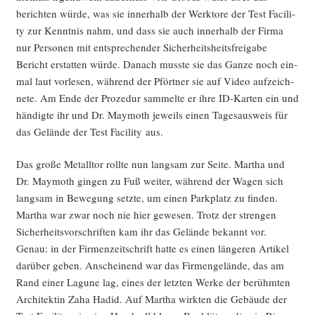
berich­ten wür­de, was sie inner­halb der Werk­to­re der Test Faci­li­
ty zur Kennt­nis nahm, und dass sie auch inner­halb der Fir­ma
nur Per­so­nen mit ent­spre­chen­der Sicher­heits­heits­frei­ga­be
Bericht erstat­ten wür­de. Danach muss­te sie das Gan­ze noch ein­
mal laut vor­le­sen, wäh­rend der Pfört­ner sie auf Video auf­zeich­
ne­te. Am Ende der Pro­ze­dur sam­mel­te er ihre ID-Kar­ten ein und
hän­dig­te ihr und Dr. May­mo­th jeweils einen Tages­aus­weis für
das Gelän­de der Test Faci­li­ty aus.
Das gro­ße Metall­tor roll­te nun lang­sam zur Sei­te. Mar­tha und
Dr. May­mo­th gin­gen zu Fuß wei­ter, wäh­rend der Wagen sich
lang­sam in Bewe­gung setz­te, um einen Park­platz zu finden.
Mar­tha war zwar noch nie hier gewe­sen. Trotz der stren­gen
Sicher­heits­vor­schrif­ten kam ihr das Gelän­de bekannt vor.
Genau: in der Fir­men­zeit­schrift hat­te es einen län­ge­ren Arti­kel
dar­über geben. Anschei­nend war das Fir­men­ge­län­de, das am
Rand einer Lagu­ne lag, eines der letz­ten Wer­ke der berühm­ten
Archi­tek­tin Zaha Hadid. Auf Mar­tha wirk­ten die Gebäu­de der