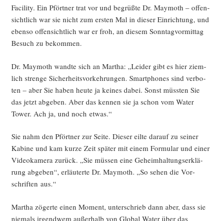
Faci­li­ty. Ein Pfört­ner trat vor und begrüß­te Dr. May­mo­th – offen­
sicht­lich war sie nicht zum ers­ten Mal in die­ser Ein­rich­tung, und
eben­so offen­sicht­lich war er froh, an die­sem Sonn­tag­vor­mit­tag
Besuch zu bekommen.
Dr. May­mo­th wand­te sich an Mar­tha: „Lei­der gibt es hier ziem­
lich stren­ge Sicher­heits­vor­keh­run­gen. Smart­phones sind ver­bo­
ten – aber Sie haben heu­te ja kei­nes dabei. Sonst müss­ten Sie
das jetzt abge­ben. Aber das ken­nen sie ja schon vom Water
Tower. Ach ja, und noch etwas.“
Sie nahm den Pfört­ner zur Sei­te. Die­ser eil­te dar­auf zu sei­ner
Kabi­ne und kam kur­ze Zeit spä­ter mit einem For­mu­lar und einer
Video­ka­me­ra zurück. „Sie müs­sen eine Geheim­hal­tungs­er­klä­
rung abge­ben“, erläu­ter­te Dr. May­mo­th. „So sehen die Vor­
schrif­ten aus.“
Mar­tha zöger­te einen Moment, unter­schrieb dann aber, dass sie
nie­mals irgend­wem außer­halb von Glo­bal Water über das