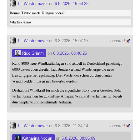
Till Westermayer
on
6.8.2026, 16:58:28
Bonnie Taylor meets Klingon opera?
#
startrek
#
snw
Till Westermayer
on 6.8.2026, 15:07:27
boosted
Rico Grimm
on
6.8.2026, 08:46:25
Rund 8000 neue Windkraftanlagen sind aktuell in Deutschland genehmigt.
6000 davon überschreiten laut Bundesverband Windenergie die neue
Leistungsgrenze regelmäßig. Drei Viertel der schon durchgeplanten
Windprojekte müssen neu bewertet werden.
Deshalb ist Windkraft für mich die eigentliche Story dieser Gesetze: Solar
verliert Garantien für zukünftige Anlagen. Windkraft verliert sie für bereits
durchgeplante und genehmigte Anlagen.
Till Westermayer
on 6.8.2026, 11:34:14
boosted
Katharina Nocun
on
5.8.2026, 08:05:09