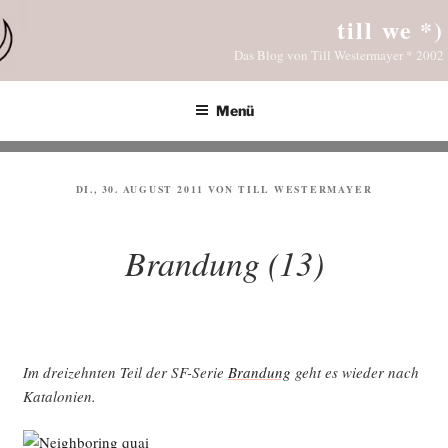
Zum
till we *)
Inhalt
Das Blog von Till Westermayer * 2002
springen
Menü
VERÖFFENTLICHT
DI., 30. AUGUST 2011
VON
TILL WESTERMAYER
AM
Brandung (13)
Im drei­zehn­ten Teil der SF-Serie
Bran­dung
geht es wie­der nach
Katalonien.