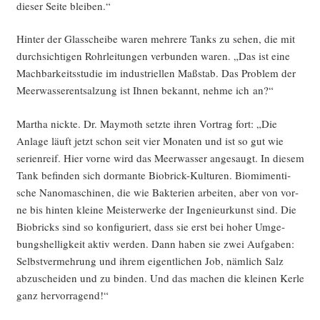
die­ser Sei­te bleiben.“
Hin­ter der Glas­schei­be waren meh­re­re Tanks zu sehen, die mit
durch­sich­ti­gen Rohr­lei­tun­gen ver­bun­den waren. „Das ist eine
Mach­bar­keits­stu­die im indus­tri­el­len Maß­stab. Das Pro­blem der
Meer­was­ser­ent­sal­zung ist Ihnen bekannt, neh­me ich an?“
Mar­tha nick­te. Dr. May­mo­th setz­te ihren Vor­trag fort: „Die
Anla­ge läuft jetzt schon seit vier Mona­ten und ist so gut wie
seri­en­reif. Hier vor­ne wird das Meer­was­ser ange­saugt. In die­sem
Tank befin­den sich dor­man­te Bio­brick-Kul­tu­ren. Bio­mi­men­ti­
sche Nano­ma­schi­nen, die wie Bak­te­ri­en arbei­ten, aber von vor­
ne bis hin­ten klei­ne Meis­ter­wer­ke der Inge­nieur­kunst sind. Die
Bio­bricks sind so kon­fi­gu­riert, dass sie erst bei hoher Umge­
bungs­hel­lig­keit aktiv wer­den. Dann haben sie zwei Auf­ga­ben:
Selbst­ver­meh­rung und ihrem eigent­li­chen Job, näm­lich Salz
abzu­schei­den und zu bin­den. Und das machen die klei­nen Ker­le
ganz hervorragend!“