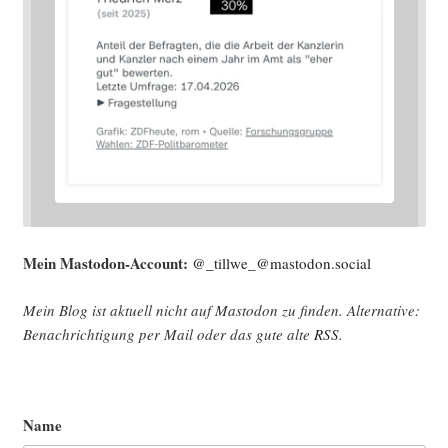
Mein Mast­o­don-Account:
@_tillwe_@mastodon.social
Mein Blog ist aktu­ell nicht auf Mast­o­don zu fin­den. Alter­na­ti­ve:
Benach­rich­ti­gung per Mail oder das gute alte
RSS
.
Name