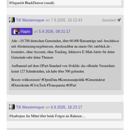
@
fugueish
BlackDemon (small).
Till Westermayer
on 7.8.2026, 10:12:43
boosted
Haplo
on
5.8.2026, 08:21:17
Alle ~10.700 deutschen Gemeinden, über 60.000 Ratsanträge und -beschlüsse
mit Abstimmungsergebnissen, durchsuchbar an einem Ort: ratsblick.de -
kostenlos, ohne Account, ohne Tracking, Inklusive E-Mail-Alerts für deine
Gemeinde oder deine Themen
Aufbauend auf dem OParl-Standard von
@
okfde
: das offizielle Verzeichnis
kennt 127 Schnittstellen, ich habe über 500 gefunden.
Boosts willkommen!
#
OpenData
#
Kommunalpolitik
#
Gemeinderat
#
Demokratie
#
CivicTech
#
Transparenz
#
OParl
Till Westermayer
on
6.8.2026, 18:23:17
@
kaibojens
Im Mittel über beide Folgen im Rahmen ...