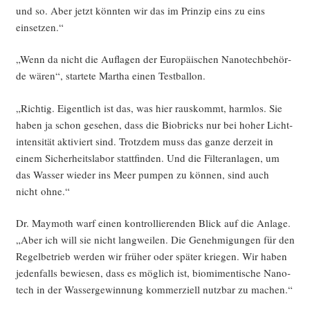
und so. Aber jetzt könn­ten wir das im Prin­zip eins zu eins
einsetzen.“
„Wenn da nicht die Auf­la­gen der Euro­päi­schen Nano­tech­be­hör­
de wären“, star­te­te Mar­tha einen Testballon.
„Rich­tig. Eigent­lich ist das, was hier raus­kommt, harm­los. Sie
haben ja schon gese­hen, dass die Bio­bricks nur bei hoher Licht­
in­ten­si­tät akti­viert sind. Trotz­dem muss das gan­ze der­zeit in
einem Sicher­heits­la­bor statt­fin­den. Und die Fil­ter­an­la­gen, um
das Was­ser wie­der ins Meer pum­pen zu kön­nen, sind auch
nicht ohne.“
Dr. May­mo­th warf einen kon­trol­lie­ren­den Blick auf die Anla­ge.
„Aber ich will sie nicht lang­wei­len. Die Geneh­mi­gun­gen für den
Regel­be­trieb wer­den wir frü­her oder spä­ter krie­gen. Wir haben
jeden­falls bewie­sen, dass es mög­lich ist, bio­mi­men­ti­sche Nano­
tech in der Was­ser­ge­win­nung kom­mer­zi­ell nutz­bar zu machen.“