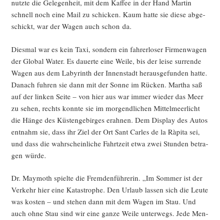
nutz­te die Gele­gen­heit, mit dem Kaf­fee in der Hand Mar­tin
schnell noch eine Mail zu schi­cken. Kaum hat­te sie die­se abge­
schickt, war der Wagen auch schon da.
Dies­mal war es kein Taxi, son­dern ein fah­rer­lo­ser Fir­men­wa­gen
der Glo­bal Water. Es dau­er­te eine Wei­le, bis der lei­se sur­ren­de
Wagen aus dem Laby­rinth der Innen­stadt her­aus­ge­fun­den hat­te.
Danach fuh­ren sie dann mit der Son­ne im Rücken. Mar­tha saß
auf der lin­ken Sei­te – von hier aus war immer wie­der das Meer
zu sehen, rechts konn­te sie im mor­gend­li­chen Mit­tel­meer­licht
die Hän­ge des Küs­ten­ge­bir­ges erah­nen. Dem Dis­play des Autos
ent­nahm sie, dass ihr Ziel der Ort Sant Carles de la Ràpi­ta sei,
und dass die wahr­schein­li­che Fahrt­zeit etwa zwei Stun­den betra­
gen würde.
Dr. May­mo­th spiel­te die Frem­den­füh­re­rin. „Im Som­mer ist der
Ver­kehr hier eine Kata­stro­phe. Den Urlaub las­sen sich die Leu­te
was kos­ten – und ste­hen dann mit dem Wagen im Stau. Und
auch ohne Stau sind wir eine gan­ze Wei­le unter­wegs. Jede Men­