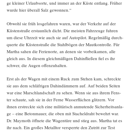
ge klei­ner Urlaubs­or­te, und immer an der Küs­te ent­lang. Frü­her
wur­de hier über­all Salz gewonnen.“
Obwohl sie früh los­ge­fah­ren waren, war der Ver­kehr auf der
Küs­ten­stra­ße erstaun­lich dicht. Die meis­ten Fahr­zeu­ge fuh­ren
um die­se Uhr­zeit wie auch sie auf Auto­pi­lot. Regel­mä­ßig durch­
quer­te die Küs­ten­stra­ße die Stahl­bö­gen der Maut­kon­trol­le. Für
Mar­tha sahen die Feri­en­or­te, an denen sie vor­bei­ka­men, alle
gleich aus. In die­sem gleich­mä­ßi­gen Dahin­flie­ßen fiel es ihr
schwer, die Augen offenzuhalten.
Erst als der Wagen mit einem Ruck zum Ste­hen kam, schreck­te
sie aus dem schläf­ri­gen Dahin­däm­mern auf. Auf bei­den Sei­ten
war eine Marsch­land­schaft zu sehen. Wenn sie aus ihrem Fens­
ter schau­te, sah sie in der Fer­ne Was­ser­flä­chen glit­zern. Vor
ihnen erstreck­te sich eine mili­tä­risch anmu­ten­de Sicher­heits­an­la­
ge – eine Beton­mau­er, die oben mit Sta­chel­draht bewehrt war.
Dr. May­mo­th öff­ne­te die Wagen­tü­re und stieg aus. Mar­tha tat es
ihr nach. Ein gro­ßes Metall­tor ver­sperr­te den Zutritt zur Test