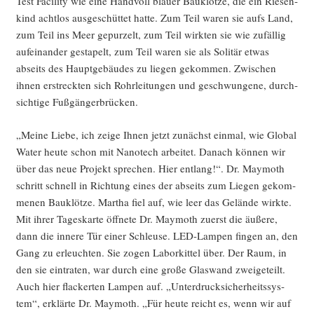
Test Faci­li­ty wie eine Hand­voll blau­er Bau­klöt­ze, die ein Rie­sen­
kind acht­los aus­ge­schüt­tet hat­te. Zum Teil waren sie aufs Land,
zum Teil ins Meer gepur­zelt, zum Teil wirk­ten sie wie zufäl­lig
auf­ein­an­der gesta­pelt, zum Teil waren sie als Soli­tär etwas
abseits des Haupt­ge­bäu­des zu lie­gen gekom­men. Zwi­schen
ihnen erstreck­ten sich Rohr­lei­tun­gen und geschwun­ge­ne, durch­
sich­ti­ge Fußgängerbrücken.
„Mei­ne Lie­be, ich zei­ge Ihnen jetzt zunächst ein­mal, wie Glo­bal
Water heu­te schon mit Nano­tech arbei­tet. Danach kön­nen wir
über das neue Pro­jekt spre­chen. Hier ent­lang!“. Dr. May­mo­th
schritt schnell in Rich­tung eines der abseits zum Lie­gen gekom­
me­nen Bau­klöt­ze. Mar­tha fiel auf, wie leer das Gelän­de wirk­te.
Mit ihrer Tages­kar­te öff­ne­te Dr. May­mo­th zuerst die äuße­re,
dann die inne­re Tür einer Schleu­se. LED-Lam­pen fin­gen an, den
Gang zu erleuch­ten. Sie zogen Labor­kit­tel über. Der Raum, in
den sie ein­tra­ten, war durch eine gro­ße Glas­wand zwei­ge­teilt.
Auch hier fla­cker­ten Lam­pen auf. „Unter­druck­si­cher­heits­sys­
tem“, erklär­te Dr. May­mo­th. „Für heu­te reicht es, wenn wir auf