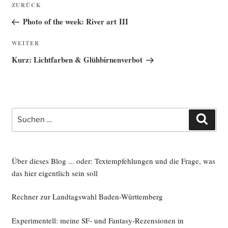
Vorheriger
ZURÜCK
Beitrag
Photo of the week: River art III
Nächster
WEITER
Beitrag
Kurz: Lichtfarben & Glühbirnenverbot
Suche
Such
nach:
Über dieses Blog ... oder: Textempfehlungen und die Frage, was
das hier eigentlich sein soll
Rechner zur Landtagswahl Baden-Württemberg
Experimentell: meine SF- und Fantasy-Rezensionen in