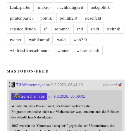
Linkspartei
makro
nachhaltigkeit
netzpolitik
piratenpartei
politik
politik2.0
rieselfeld
science fiction
sf
sommer
spd
stadt
technik
twitter
wahlkampf
wald
web2.0
winfried kretschmann
winter
wissenschaft
MASTODON-FEED
Till Westermayer
on 9.8.2026, 08:41:13
boosted
SonstHarmlos
on
9.8.2026, 05:39:01
Wusstet ihr, dass Blaise Pascal, der Namensgeber für die
Programmiersprache, nicht nur Mathematiker war, sondern auch der Erfinder
des öffentlichen Nahverkehrs?
1662 wurden die "Carrosses à cinq sols" gegründet, ein Unternehmen, das
mit Pferdekutschen durch Paris fuhr, mit fünf festen Linien und einem festen