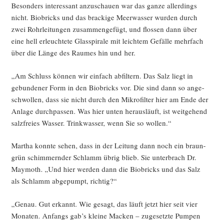
Beson­ders inter­es­sant anzu­schau­en war das gan­ze aller­dings
nicht. Bio­bricks und das bra­cki­ge Meer­was­ser wur­den durch
zwei Rohr­lei­tun­gen zusam­men­ge­fügt, und flos­sen dann über
eine hell erleuch­te­te Glas­spi­ra­le mit leich­tem Gefäl­le mehr­fach
über die Län­ge des Rau­mes hin und her.
„Am Schluss kön­nen wir ein­fach abfil­tern. Das Salz liegt in
gebun­de­ner Form in den Bio­bricks vor. Die sind dann so ange­
schwol­len, dass sie nicht durch den Mikro­fil­ter hier am Ende der
Anla­ge durch­pas­sen. Was hier unten her­aus­läuft, ist weit­ge­hend
salz­frei­es Was­ser. Trink­was­ser, wenn Sie so wollen.“
Mar­tha konn­te sehen, dass in der Lei­tung dann noch ein braun-
grün schim­mern­der Schlamm übrig blieb. Sie unter­brach Dr.
May­mo­th. „Und hier wer­den dann die Bio­bricks und das Salz
als Schlamm abge­pumpt, richtig?“
„Genau. Gut erkannt. Wie gesagt, das läuft jetzt hier seit vier
Mona­ten. Anfangs gab’s klei­ne Macken – zuge­setz­te Pum­pen