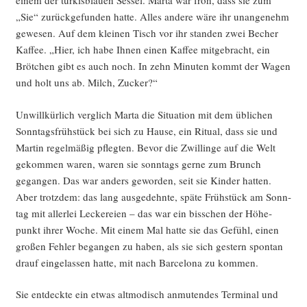
einem der tür­kis­blau­en Ses­sel. Mar­ta war froh, dass sie zum
„Sie“ zurück­ge­fun­den hat­te. Alles ande­re wäre ihr unan­ge­nehm
gewe­sen. Auf dem klei­nen Tisch vor ihr stan­den zwei Becher
Kaf­fee. „Hier, ich habe Ihnen einen Kaf­fee mit­ge­bracht, ein
Bröt­chen gibt es auch noch. In zehn Minu­ten kommt der Wagen
und holt uns ab. Milch, Zucker?“
Unwill­kür­lich ver­glich Mar­ta die Situa­ti­on mit dem übli­chen
Sonn­tags­früh­stück bei sich zu Hau­se, ein Ritu­al, dass sie und
Mar­tin regel­mä­ßig pfleg­ten. Bevor die Zwil­lin­ge auf die Welt
gekom­men waren, waren sie sonn­tags ger­ne zum Brunch
gegan­gen. Das war anders gewor­den, seit sie Kin­der hat­ten.
Aber trotz­dem: das lang aus­ge­dehn­te, spä­te Früh­stück am Sonn­
tag mit aller­lei Lecke­rei­en – das war ein biss­chen der Höhe­
punkt ihrer Woche. Mit einem Mal hat­te sie das Gefühl, einen
gro­ßen Feh­ler began­gen zu haben, als sie sich ges­tern spon­tan
drauf ein­ge­las­sen hat­te, mit nach Bar­ce­lo­na zu kommen.
Sie ent­deck­te ein etwas alt­mo­disch anmu­ten­des Ter­mi­nal und