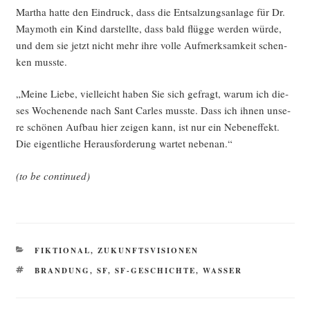
Mar­tha hat­te den Ein­druck, dass die Ent­sal­zungs­an­la­ge für Dr.
May­mo­th ein Kind dar­stell­te, dass bald flüg­ge wer­den wür­de,
und dem sie jetzt nicht mehr ihre vol­le Auf­merk­sam­keit schen­
ken musste.
„Mei­ne Lie­be, viel­leicht haben Sie sich gefragt, war­um ich die­
ses Wochen­en­de nach Sant Carles muss­te. Dass ich ihnen unse­
re schö­nen Auf­bau hier zei­gen kann, ist nur ein Neben­ef­fekt.
Die eigent­li­che Her­aus­for­de­rung war­tet nebenan.“
(to be continued)
KATEGORIEN
FIKTIONAL
,
ZUKUNFTSVISIONEN
SCHLAGWÖRTER
BRANDUNG
,
SF
,
SF-GESCHICHTE
,
WASSER