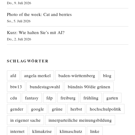
Do., 9. Juli 2026
Photo of the week: Cat and berries
So., 5. Juli 2026
Kurz: Wie halten Sie’s mit AI?
Do., 2. Juli 2026
SCHLAGWÖRTER
afd
angela merkel
baden-württemberg
blog
btw13
bundestagswahl
bündnis 90/die grünen
cdu
fantasy
fdp
freiburg
frühling
garten
gender
google
grüne
herbst
hochschulpolitik
in eigener sache
innerparteiliche meinungsbildung
internet
klimakrise
klimaschutz
linke