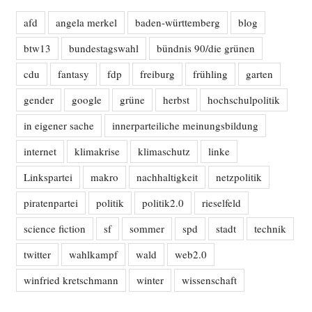
afd
angela merkel
baden-württemberg
blog
btw13
bundestagswahl
bündnis 90/die grünen
cdu
fantasy
fdp
freiburg
frühling
garten
gender
google
grüne
herbst
hochschulpolitik
in eigener sache
innerparteiliche meinungsbildung
internet
klimakrise
klimaschutz
linke
Linkspartei
makro
nachhaltigkeit
netzpolitik
piratenpartei
politik
politik2.0
rieselfeld
science fiction
sf
sommer
spd
stadt
technik
twitter
wahlkampf
wald
web2.0
winfried kretschmann
winter
wissenschaft