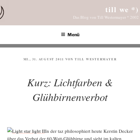
Zum
till we *)
Inhalt
Das Blog von Till Westermayer * 2002
springen
Menü
VERÖFFENTLICHT
MI., 31. AUGUST 2011
VON
TILL WESTERMAYER
AM
Kurz: Lichtfarben &
Glühbirnenverbot
In der taz phi­lo­so­phiert heu­te Kers­tin Decker
über das Ver­bot der 60-Watt-Glüh­bir­ne und sieht im kal­ten