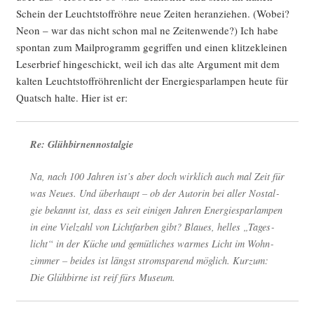
Schein der Leucht­stoff­röh­re neue Zei­ten her­an­zie­hen. (Wobei?
Neon – war das nicht schon mal ne Zei­ten­wen­de?) Ich habe
spon­tan zum Mail­pro­gramm gegrif­fen und einen klit­ze­klei­nen
Leser­brief hin­ge­schickt, weil ich das alte Argu­ment mit dem
kal­ten Leucht­stoff­röh­ren­licht der Ener­gie­spar­lam­pen heu­te für
Quatsch hal­te. Hier ist er:
Re: Glüh­bir­nen­nost­al­gie
Na, nach 100 Jah­ren ist’s aber doch wirk­lich auch mal Zeit für
was Neu­es. Und über­haupt – ob der Autorin bei aller Nost­al­
gie bekannt ist, dass es seit eini­gen Jah­ren Ener­gie­spar­lam­pen
in eine Viel­zahl von Licht­far­ben gibt? Blau­es, hel­les „Tages­
licht“ in der Küche und gemüt­li­ches war­mes Licht im Wohn­
zim­mer – bei­des ist längst strom­spa­rend mög­lich. Kurz­um:
Die Glüh­bir­ne ist reif fürs Museum.