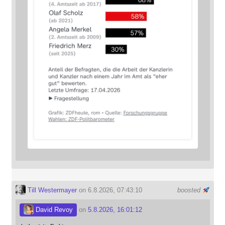
Till Westermayer
on 6.8.2026, 07:43:10
boosted
David Revoy
on
5.8.2026, 16:01:12