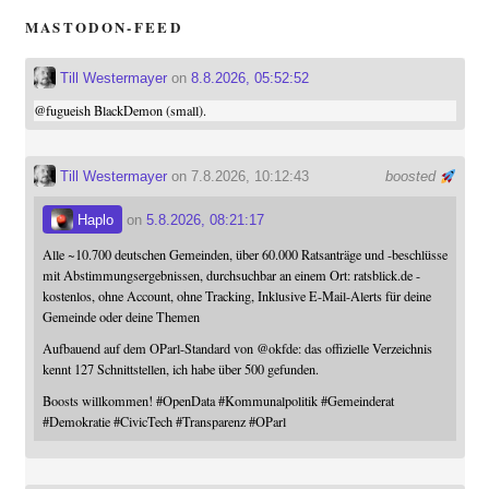
MASTODON-FEED
Till Westermayer
on
8.8.2026, 05:52:52
@
fugueish
BlackDemon (small).
Till Westermayer
on 7.8.2026, 10:12:43
boosted
Haplo
on
5.8.2026, 08:21:17
Alle ~10.700 deutschen Gemeinden, über 60.000 Ratsanträge und -beschlüsse
mit Abstimmungsergebnissen, durchsuchbar an einem Ort: ratsblick.de -
kostenlos, ohne Account, ohne Tracking, Inklusive E-Mail-Alerts für deine
Gemeinde oder deine Themen
Aufbauend auf dem OParl-Standard von
@
okfde
: das offizielle Verzeichnis
kennt 127 Schnittstellen, ich habe über 500 gefunden.
Boosts willkommen!
#
OpenData
#
Kommunalpolitik
#
Gemeinderat
#
Demokratie
#
CivicTech
#
Transparenz
#
OParl