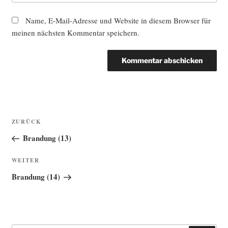
Name, E-Mail-Adresse und Website in diesem Browser für
meinen nächsten Kommentar speichern.
Beitragsnavigation
Vorheriger
ZURÜCK
Beitrag
Brandung (13)
Nächster
WEITER
Beitrag
Brandung (14)