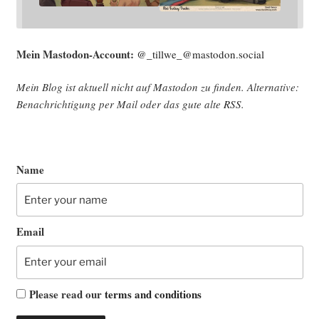
Mein Mast­o­don-Account:
@_tillwe_@mastodon.social
Mein Blog ist aktu­ell nicht auf Mast­o­don zu fin­den. Alter­na­ti­ve:
Benach­rich­ti­gung per Mail oder das gute alte
RSS
.
Name
Email
Please read our
terms and conditions