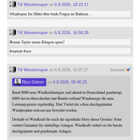
Till Westermayer
on
6.8.2026, 18:23:17
@
kaibojens
Im Mittel über beide Folgen im Rahmen ...
Till Westermayer
on
6.8.2026, 16:58:28
Bonnie Taylor meets Klingon opera?
#
startrek
#
snw
Till Westermayer
on 6.8.2026, 15:07:27
boosted
Rico Grimm
on
6.8.2026, 08:46:25
Rund 8000 neue Windkraftanlagen sind aktuell in Deutschland genehmigt.
6000 davon überschreiten laut Bundesverband Windenergie die neue
Leistungsgrenze regelmäßig. Drei Viertel der schon durchgeplanten
Windprojekte müssen neu bewertet werden.
Deshalb ist Windkraft für mich die eigentliche Story dieser Gesetze: Solar
verliert Garantien für zukünftige Anlagen. Windkraft verliert sie für bereits
durchgeplante und genehmigte Anlagen.