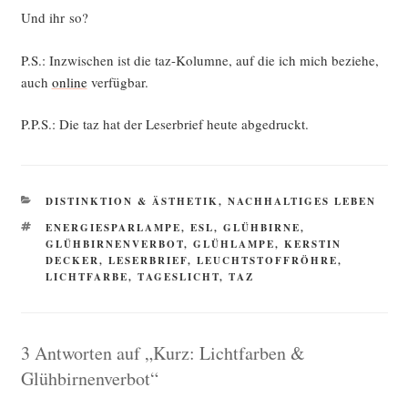
Und ihr so?
P.S.: Inzwi­schen ist die taz-Kolum­ne, auf die ich mich bezie­he,
auch
online
verfügbar.
P.P.S.: Die taz hat der Leser­brief heu­te abgedruckt.
KATEGORIEN
DISTINKTION & ÄSTHETIK
,
NACHHALTIGES LEBEN
SCHLAGWÖRTER
ENERGIESPARLAMPE
,
ESL
,
GLÜHBIRNE
,
GLÜHBIRNENVERBOT
,
GLÜHLAMPE
,
KERSTIN
DECKER
,
LESERBRIEF
,
LEUCHTSTOFFRÖHRE
,
LICHTFARBE
,
TAGESLICHT
,
TAZ
3 Antworten auf „Kurz: Lichtfarben &
Glühbirnenverbot“