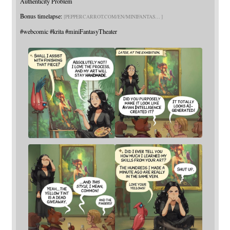
Authenticity Problem
Bonus timelapse:
PEPPERCARROT.COM/EN/MINIFANTAS
#
webcomic
#
krita
#
miniFantasyTheater