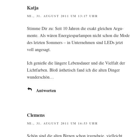
Katja
MI., 31. AUGUST 2011 UM 13:17 UHR
Stim­me Dir zu: Seit 10 Jah­ren die exakt glei­chen Argu­
men­te. Als wären Ener­gie­spar­lam­pen nicht schon die Mode
des letz­ten Som­mers – in Unter­neh­men sind LEDs jetzt
voll angesagt.
Ich genie­ße die län­ge­re Lebens­dau­er und die Viel­falt der
Licht­far­ben. Bloß ästhe­tisch fand ich die alten Din­ger
wunderschön…
Antworten
Clemens
MI., 31. AUGUST 2011 UM 16:53 UHR
Schön sind die alten Bir­nen schon irgend­wie, viel­leicht