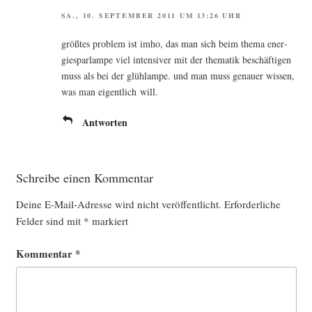
SA., 10. SEPTEMBER 2011 UM 13:26 UHR
größ­tes pro­blem ist imho, das man sich beim the­ma ener­
gie­spar­lam­pe viel inten­si­ver mit der the­ma­tik beschäf­ti­gen
muss als bei der glüh­lam­pe. und man muss genau­er wis­sen,
was man eigent­lich will.
Antworten
Schreibe einen Kommentar
Deine E-Mail-Adresse wird nicht veröffentlicht.
Erforderliche
Felder sind mit
*
markiert
Kommentar
*