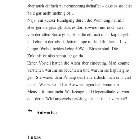
aber auch ein­fach nur erin­ne­rungs­be­haf­tet – dass es sie jetzt
bald gar nicht mehr gibt…
Naja, ein kur­zer Rund­gang durch die Woh­nung hat mir
aber gera­de gezeigt, dass es dort sowie­so nur noch zwei
von der alten Sor­te gibt. Eine die ein­fach nicht kaputt geht
und eine in der als Toi­let­ten­lam­pe umfunk­tio­nier­ten Lava­
lam­pe. Wobei bei­des kei­ne 60Watt Bir­nen sind. Die
Zukunft ist also schon längst da.
Einen Vor­teil hat­ten die Alten aber ein­deu­tig. Man konn­te
ver­ste­hen war­um sie leuch­te­ten und war­um sie kaputt gin­
gen. Sie waren dem Prin­zip des Feu­ers doch noch sehr viel
näher. Was es wohl für Aus­wir­kun­gen hat, wenn ein
Mensch immer mehr Werk­zeu­ge und Gegen­stän­de ver­wen­
det, deren Wir­kungs­wei­se er/sie gar nicht mehr versteht?
Antworten
Lukas