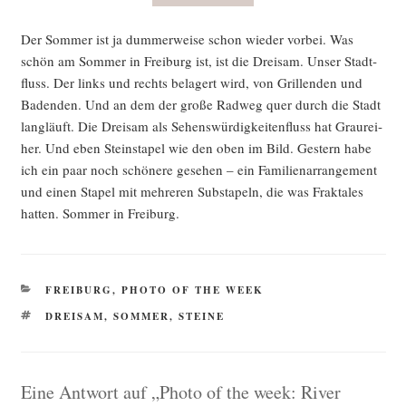
Der Som­mer ist ja dum­mer­wei­se schon wie­der vor­bei. Was
schön am Som­mer in Frei­burg ist, ist die Drei­sam. Unser Stadt­
fluss. Der links und rechts bela­gert wird, von Gril­len­den und
Baden­den. Und an dem der gro­ße Rad­weg quer durch die Stadt
lang­läuft. Die Drei­sam als Sehens­wür­dig­kei­ten­fluss hat Grau­rei­
her. Und eben Stein­sta­pel wie den oben im Bild. Ges­tern habe
ich ein paar noch schö­ne­re gese­hen – ein Fami­li­en­ar­ran­ge­ment
und einen Sta­pel mit meh­re­ren Sub­sta­peln, die was Frak­ta­les
hat­ten. Som­mer in Freiburg.
KATEGORIEN
FREIBURG
,
PHOTO OF THE WEEK
SCHLAGWÖRTER
DREISAM
,
SOMMER
,
STEINE
Eine Antwort auf „Photo of the week: River