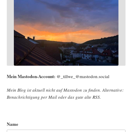
Mein Mast­o­don-Account:
@_tillwe_@mastodon.social
Mein Blog ist aktu­ell nicht auf Mast­o­don zu fin­den. Alter­na­ti­ve:
Benach­rich­ti­gung per Mail oder das gute alte
RSS
.
Name