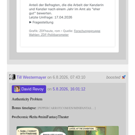
Till Westermayer
on 6.8.2026, 07:43:10
boosted
David Revoy
on
5.8.2026, 16:01:12
Authenticity Problem
Bonus timelapse:
PEPPERCARROT.COM/EN/MINIFANTAS
#
webcomic
#
krita
#
miniFantasyTheater