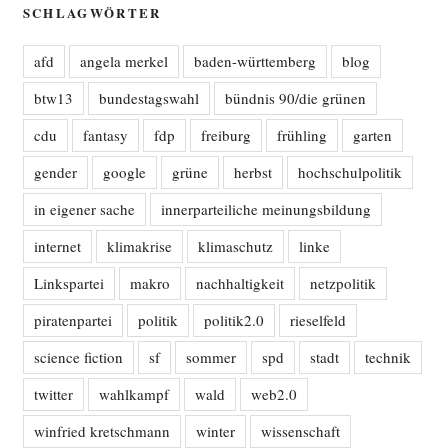
SCHLAGWÖRTER
afd
angela merkel
baden-württemberg
blog
btw13
bundestagswahl
bündnis 90/die grünen
cdu
fantasy
fdp
freiburg
frühling
garten
gender
google
grüne
herbst
hochschulpolitik
in eigener sache
innerparteiliche meinungsbildung
internet
klimakrise
klimaschutz
linke
Linkspartei
makro
nachhaltigkeit
netzpolitik
piratenpartei
politik
politik2.0
rieselfeld
science fiction
sf
sommer
spd
stadt
technik
twitter
wahlkampf
wald
web2.0
winfried kretschmann
winter
wissenschaft