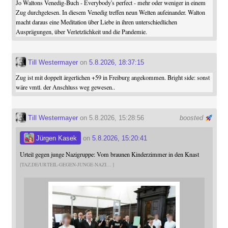
Jo Waltons Venedig-Buch - Everybody's perfect - mehr oder weniger in einem
Zug durchgelesen. In diesem Venedig treffen neun Welten aufeinander. Walton
macht daraus eine Meditation über Liebe in ihren unterschiedlichen
Ausprägungen, über Verletzlichkeit und die Pandemie.
Till Westermayer
on
5.8.2026, 18:37:15
Zug ist mit doppelt ärgerlichen +59 in Freiburg angekommen. Bright side: sonst
wäre vmtl. der Anschluss weg gewesen..
Till Westermayer
on 5.8.2026, 15:28:56
boosted
Jürgen Kasek
on
5.8.2026, 15:20:41
Urteil gegen junge Nazigruppe: Vom braunen Kinderzimmer in den Knast
TAZ.DE/URTEIL-GEGEN-JUNGE-NAZI