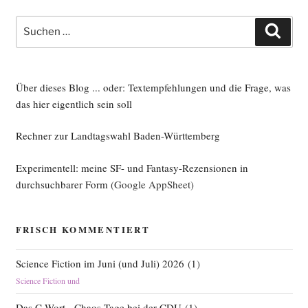
Suche
Such
nach:
Über dieses Blog ... oder: Textempfehlungen und die Frage, was
das hier eigentlich sein soll
Rechner zur Landtagswahl Baden-Württemberg
Experimentell: meine SF- und Fantasy-Rezensionen in
durchsuchbarer Form
(Google AppSheet)
FRISCH KOMMENTIERT
Science Fiction im Juni (und Juli) 2026
(
1
)
Science Fiction und
Das C-Wort - Chaos-Tage bei der CDU
(
1
)