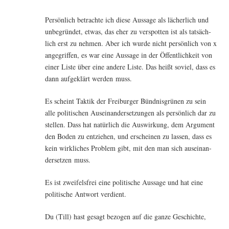
Per­sön­lich betrach­te ich die­se Aus­sa­ge als lächer­lich und
unbe­grün­det, etwas, das eher zu ver­spot­ten ist als tat­säch­
lich erst zu neh­men. Aber ich wur­de nicht per­sön­lich von x
ange­grif­fen, es war eine Aus­sa­ge in der Öffent­lich­keit von
einer Lis­te über eine ande­re Lis­te. Das heißt soviel, dass es
dann auf­ge­klärt wer­den muss.
Es scheint Tak­tik der Frei­bur­ger Bünd­nis­grü­nen zu sein
alle poli­ti­schen Aus­ein­an­der­set­zun­gen als per­sön­lich dar zu
stel­len. Dass hat natür­lich die Aus­wir­kung, dem Argu­ment
den Boden zu ent­zie­hen, und erschei­nen zu las­sen, dass es
kein wirk­li­ches Pro­blem gibt, mit den man sich aus­ein­an­
der­set­zen muss.
Es ist zwei­fels­frei eine poli­ti­sche Aus­sa­ge und hat eine
poli­ti­sche Ant­wort verdient.
Du (Till) hast gesagt bezo­gen auf die gan­ze Geschichte,