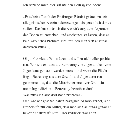
Ich bezie­he mich hier auf mei­nen Bei­trag von oben:
„Es scheint Tak­tik der Frei­bur­ger Bünd­nis­grü­nen zu sein
alle poli­ti­schen Aus­ein­an­der­set­zun­gen als per­sön­lich dar zu
stel­len. Das hat natür­lich die Aus­wir­kung, dem Argu­ment
den Boden zu ent­zie­hen, und erschei­nen zu las­sen, dass es
kein wirk­li­ches Pro­blem gibt, mit den man sich aus­ein­an­
der­set­zen muss. „
Oh ja Pro­be­lauf. Wir müs­sen und sol­len nicht alles pro­bie­
ren. Wir wis­sen, dass die Betreu­ung von Jugend­li­chen vom
Jugend­amt gemacht wer­den muss – und wenn die Flücht­
lings- Betreu­ung aus dem Sozi­al- und Jugend­amt raus
genom­men ist, dass die Mit­ar­bei­te­rin­nen vor Ort nicht
mehr Jugend­li­chen – Betreu­ung betrei­ben darf.
Was muss ich also dort noch probieren?
Und wie wir gese­hen haben bezüg­lich Alko­hol­ver­bot, sind
Pro­be­läu­fe nur ein Mit­tel, dass man sich an etwas gewöhnt,
bevor es dau­er­haft wird. Dies redu­ziert wohl den