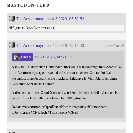
MASTODON-FEED
Till Westermayer
on
8.8.2026, 05:52:52
@
fugueish
BlackDemon (small).
Till Westermayer
on 7.8.2026, 10:12:43
boosted 🚀
Haplo
on
5.8.2026, 08:21:17
Alle ~10.700 deutschen Gemeinden, über 60.000 Ratsanträge und -beschlüsse
mit Abstimmungsergebnissen, durchsuchbar an einem Ort: ratsblick.de -
kostenlos, ohne Account, ohne Tracking, Inklusive E-Mail-Alerts für deine
Gemeinde oder deine Themen
Aufbauend auf dem OParl-Standard von
@
okfde
: das offizielle Verzeichnis
kennt 127 Schnittstellen, ich habe über 500 gefunden.
Boosts willkommen!
#
OpenData
#
Kommunalpolitik
#
Gemeinderat
#
Demokratie
#
CivicTech
#
Transparenz
#
OParl