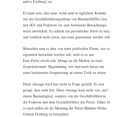
na­ti­ve Frei­burg) ist.
Es kann sein, dass man, wenn man in täg­li­chem Kon­takt
mit der Geschäfts­füh­rungs­ebe­ne von Bündnis90/Die Grü­
nen (KV und Frak­ti­on) ist, eine bestimm­te Betrach­tungs­
wei­se ent­wi­ckelt. Es scheint ein per­sön­li­cher Streit zu sein,
und wirk­lich nicht etwas, das ernst genom­men wer­den soll.
Betrach­tet man es aber von einer poli­ti­schen Ebe­ne, wie es
eigent­lich betrach­tet wer­den soll, sieht es so aus:
Eine Par­tei erteilt eine Absa­ge an die Medi­en zu einer
Gesprächs­run­de. Begrün­dung: wir sind nicht bereit mit
einer bestimm­ten Grup­pie­rung an einem Tisch zu sitzen.
Die­se Aus­sa­ge wird hier nicht in Fra­ge gestellt. Es war
gesagt, dass steht fest. Die­se Aus­sa­ge kam nicht von „nur“
einem Basis­mit­glied, son­dern von der Geschäfts­füh­re­rin
der Frak­ti­on und dem Geschäfts­füh­rer der Par­tei. Daher ist
es nach außen als die Mei­nung der Par­tei Bünd­nis 90/die
Grü­nen Frei­burg zu betrachten.