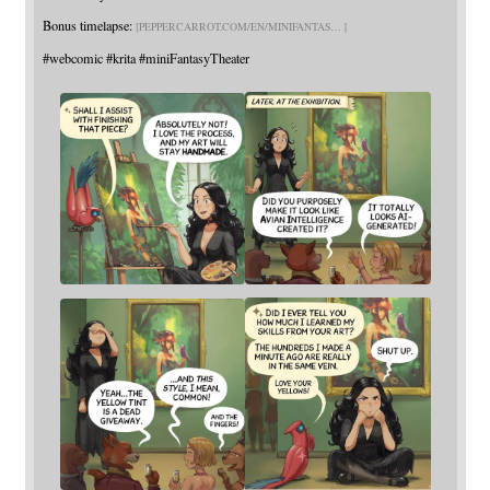
Bonus timelapse:
PEPPERCARROT.COM/EN/MINIFANTAS
#
webcomic
#
krita
#
miniFantasyTheater