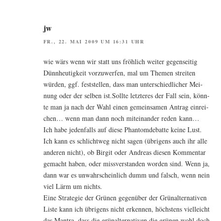
jw
FR., 22. MAI 2009 UM 16:31 UHR
wie wärs wenn wir statt uns fröh­lich wei­ter gegen­sei­tig
Dünn­heu­tig­keit vor­zu­wer­fen, mal um The­men strei­ten
wür­den, ggf. fest­stel­len, dass man unter­schied­li­cher Mei­
nung oder der sel­ben ist.Sollte letz­te­res der Fall sein, könn­
te man ja nach der Wahl einen gemein­sa­men Antrag ein­rei­
chen… wenn man dann noch mit­ein­an­der reden kann…
Ich habe jeden­falls auf die­se Phan­tom­de­bat­te kei­ne Lust.
Ich kann es schlicht­weg nicht sagen (übri­gens auch ihr alle
ande­ren nicht), ob Bir­git oder Andre­as die­sen Kom­men­tar
gemacht haben, oder miss­ver­stan­den wor­den sind. Wenn ja,
dann war es unwahr­schein­lich dumm und falsch, wenn nein
viel Lärm um nichts.
Eine Stra­te­gie der Grü­nen gegen­über der Grün­al­ter­na­ti­ven
Lis­te kann ich übri­gens nicht erken­nen, höchs­tens viel­leicht
das Man­tra, dass die grün­al­ter­na­ti­ven die grü­nen wohl doch