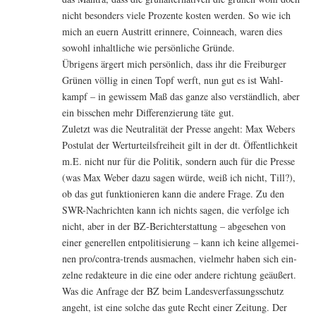
nicht beson­ders vie­le Pro­zen­te kos­ten wer­den. So wie ich
mich an euern Aus­tritt erin­ne­re, Coin­neach, waren dies
sowohl inhalt­li­che wie per­sön­li­che Gründe.
Übri­gens ärgert mich per­sön­lich, dass ihr die Frei­bur­ger
Grü­nen völ­lig in einen Topf werft, nun gut es ist Wahl­
kampf – in gewis­sem Maß das gan­ze also ver­ständ­lich, aber
ein biss­chen mehr Dif­fe­ren­zie­rung täte gut.
Zuletzt was die Neu­tra­li­tät der Pres­se angeht: Max Webers
Pos­tu­lat der Wert­ur­teils­frei­heit gilt in der dt. Öffent­lich­keit
m.E. nicht nur für die Poli­tik, son­dern auch für die Pres­se
(was Max Weber dazu sagen wür­de, weiß ich nicht, Till?),
ob das gut funk­tio­nie­ren kann die ande­re Fra­ge. Zu den
SWR-Nach­rich­ten kann ich nichts sagen, die ver­fol­ge ich
nicht, aber in der BZ-Bericht­erstat­tung – abge­se­hen von
einer gene­rel­len ent­po­li­ti­sie­rung – kann ich kei­ne all­ge­mei­
nen pro/­con­tra-trends aus­ma­chen, viel­mehr haben sich ein­
zel­ne redak­teu­re in die eine oder ande­re rich­tung geäu­ßert.
Was die Anfra­ge der BZ beim Lan­des­ver­fas­sungs­schutz
angeht, ist eine sol­che das gute Recht einer Zei­tung. Der