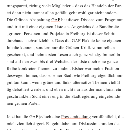
rungs­par­tei, rich­tig vie­le Mit­glie­der – dass das Han­deln der Par­
tei dann nicht immer allen gefällt, geht wohl gar nicht anders.
Die Grü­nen-Abspal­tung
GAF
hat die­sen Dis­sens zum Pro­gramm
und tritt mit einer eige­nen Lis­te an. Ange­sichts der Band­brei­te
„grü­ner“ Per­so­nen und Pro­jek­te in Frei­burg ist die­ser Schritt
durch­aus nach­voll­zieh­bar. Dass die GAF-Pla­ka­te kei­ne eige­nen
Inhal­te ken­nen, son­dern nur die Grü­nen-Kri­tik vor­an­trei­ben –
geschenkt, und beim ers­ten Lesen auch ganz wit­zig. Immer­hin
sind auf den zwei bis drei Web­sites der Lis­te doch eine gan­ze
Rei­he kon­kre­ter The­men zu fin­den. Bis­her war mei­ne Posi­ti­on
des­we­gen immer, dass es einer Stadt wie Frei­burg eigent­lich nur
gut tun kann, wenn grü­ne und links-alter­na­ti­ve The­men viel­fäl­
tig debat­tiert wer­den, und eben nicht nur aus der manch­mal ein­
ge­schränk­ten Sicht einer eng in die Stadt­re­gie­rung ein­ge­bun­de­
nen grü­nen Partei.
Jetzt hat die GAF jedoch eine
Pres­se­mit­tei­lung
ver­öf­fent­licht, die
mich ziem­lich ärgert. Es geht dabei um Dis­kus­si­ons­run­den des