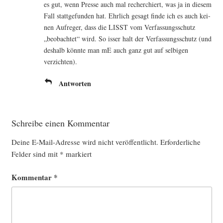
es gut, wenn Pres­se auch mal recher­chiert, was ja in die­sem
Fall statt­ge­fun­den hat. Ehr­lich gesagt fin­de ich es auch kei­
nen Auf­re­ger, dass die LISST vom Ver­fas­sungs­schutz
„beob­ach­tet“ wird. So isser halt der Ver­fas­sungs­schutz (und
des­halb könn­te man mE auch ganz gut auf sel­bi­gen
verzichten).
Antworten
Schreibe einen Kommentar
Deine E-Mail-Adresse wird nicht veröffentlicht.
Erforderliche
Felder sind mit
*
markiert
Kommentar
*