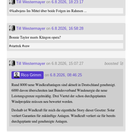
Till Westermayer
on
6.8.2026, 18:23:17
@
kaibojens
Im Mittel über beide Folgen im Rahmen ...
Till Westermayer
on
6.8.2026, 16:58:28
Bonnie Taylor meets Klingon opera?
#
startrek
#
snw
Till Westermayer
on 6.8.2026, 15:07:27
boosted 🚀
Rico Grimm
on
6.8.2026, 08:46:25
Rund 8000 neue Windkraftanlagen sind aktuell in Deutschland genehmigt.
6000 davon überschreiten laut Bundesverband Windenergie die neue
Leistungsgrenze regelmäßig. Drei Viertel der schon durchgeplanten
Windprojekte müssen neu bewertet werden.
Deshalb ist Windkraft für mich die eigentliche Story dieser Gesetze: Solar
verliert Garantien für zukünftige Anlagen. Windkraft verliert sie für bereits
durchgeplante und genehmigte Anlagen.