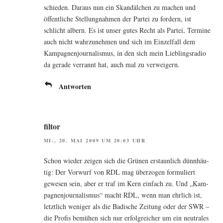
schie­den. Dar­aus nun ein Skan­däl­chen zu machen und
öffent­li­che Stel­lung­nah­men der Par­tei zu for­dern, ist
schlicht albern. Es ist unser gutes Recht als Par­tei, Ter­mi­ne
auch nicht wahr­zu­neh­men und sich im Ein­zel­fall dem
Kam­pa­gnen­jour­na­lis­mus, in den sich mein Lieb­lings­ra­dio
da gera­de ver­rannt hat, auch mal zu verweigern.
Antworten
filtor
MI., 20. MAI 2009 UM 20:03 UHR
Schon wie­der zei­gen sich die Grü­nen erstaun­lich dünn­häu­
tig: Der Vor­wurf von RDL mag über­zo­gen for­mu­liert
gewe­sen sein, aber er traf im Kern ein­fach zu. Und „Kam­
pa­gnen­jour­na­lis­mus“ macht RDL, wenn man ehr­lich ist,
letzt­lich weni­ger als die Badi­sche Zei­tung oder der SWR –
die Pro­fis bemü­hen sich nur erfolg­rei­cher um ein neu­tra­les