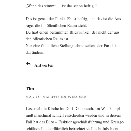
„Wenn das stimmt.… ist das schon heftig.“
Das ist genau der Punkt. Es ist hef­tig, und das ist die Aus­
sa­ge, die im öffent­li­chen Raum steht.
Du hast einen bestimm­ten Blick­win­kel, der nicht der aus
den öffent­li­chen Raum ist.
Nur eine öffent­li­che Stel­lung­nah­me sei­tens der Par­tei kann
das ändern.
Antworten
Tim
MO., 18. MAI 2009 UM 02:53 UHR
Lass mal die Kir­che im Dorf, Coin­neach. Im Wahl­kampf
muß manch­mal schnell ent­schie­den wer­den und in die­sem
Fall hat das Büro – Frak­ti­ons­ge­schäfts­füh­rung und Kreis­ge­
schäfts­stel­le ober­fläch­lich betrach­tet viel­leicht falsch ent­