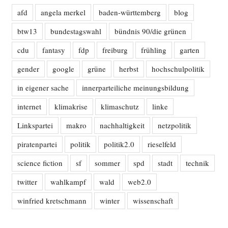
afd
angela merkel
baden-württemberg
blog
btw13
bundestagswahl
bündnis 90/die grünen
cdu
fantasy
fdp
freiburg
frühling
garten
gender
google
grüne
herbst
hochschulpolitik
in eigener sache
innerparteiliche meinungsbildung
internet
klimakrise
klimaschutz
linke
Linkspartei
makro
nachhaltigkeit
netzpolitik
piratenpartei
politik
politik2.0
rieselfeld
science fiction
sf
sommer
spd
stadt
technik
twitter
wahlkampf
wald
web2.0
winfried kretschmann
winter
wissenschaft