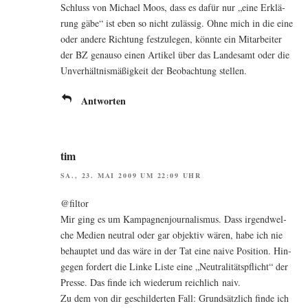
Schluss von Micha­el Moos, dass es dafür nur „eine Erklä­
rung gäbe“ ist eben so nicht zuläs­sig. Ohne mich in die eine
oder ande­re Rich­tung fest­zu­le­gen, könn­te ein Mit­ar­bei­ter
der BZ genau­so einen Arti­kel über das Lan­des­amt oder die
Unver­hält­nis­mä­ßig­keit der Beob­ach­tung stellen.
Antworten
tim
SA., 23. MAI 2009 UM 22:09 UHR
@filtor
Mir ging es um Kam­pa­gnen­jour­na­lis­mus. Dass irgend­wel­
che Medi­en neu­tral oder gar objek­tiv wären, habe ich nie
behaup­tet und das wäre in der Tat eine nai­ve Posi­ti­on. Hin­
ge­gen for­dert die Lin­ke Lis­te eine „Neu­tra­li­täts­pflicht“ der
Pres­se. Das fin­de ich wie­der­um reich­lich naiv.
Zu dem von dir geschil­der­ten Fall: Grund­sätz­lich fin­de ich