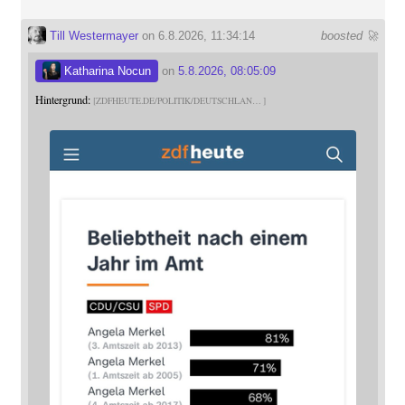
Till Westermayer
on 6.8.2026, 11:34:14
boosted 🚀
Katharina Nocun
on
5.8.2026, 08:05:09
Hintergrund:
ZDFHEUTE.DE/POLITIK/DEUTSCHLAN