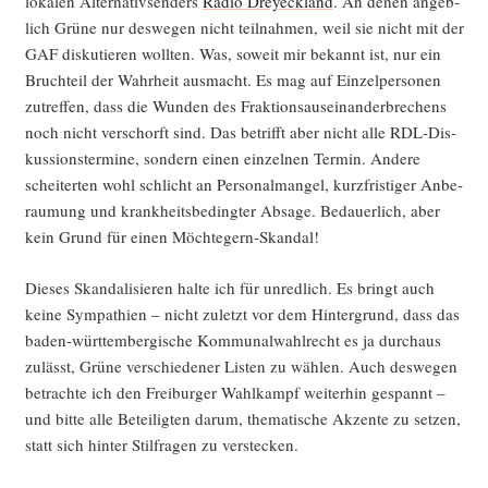
loka­len Alter­na­tiv­sen­ders
Radio Dreyeck­land
. An denen angeb­
lich Grü­ne nur des­we­gen nicht teil­nah­men, weil sie nicht mit der
GAF dis­ku­tie­ren woll­ten. Was, soweit mir bekannt ist, nur ein
Bruch­teil der Wahr­heit aus­macht. Es mag auf Ein­zel­per­so­nen
zutref­fen, dass die Wun­den des Frak­ti­ons­aus­ein­an­der­bre­chens
noch nicht ver­schorft sind. Das betrifft aber nicht alle RDL-Dis­
kus­si­ons­ter­mi­ne, son­dern einen ein­zel­nen Ter­min. Ande­re
schei­ter­ten wohl schlicht an Per­so­nal­man­gel, kurz­fris­ti­ger Anbe­
raumung und krank­heits­be­ding­ter Absa­ge. Bedau­er­lich, aber
kein Grund für einen Möchtegern-Skandal!
Die­ses Skan­da­li­sie­ren hal­te ich für unred­lich. Es bringt auch
kei­ne Sym­pa­thien – nicht zuletzt vor dem Hin­ter­grund, dass das
baden-würt­tem­ber­gi­sche Kom­mu­nal­wahl­recht es ja durch­aus
zulässt, Grü­ne ver­schie­de­ner Lis­ten zu wäh­len. Auch des­we­gen
betrach­te ich den Frei­bur­ger Wahl­kampf wei­ter­hin gespannt –
und bit­te alle Betei­lig­ten dar­um, the­ma­ti­sche Akzen­te zu set­zen,
statt sich hin­ter Stil­fra­gen zu verstecken.