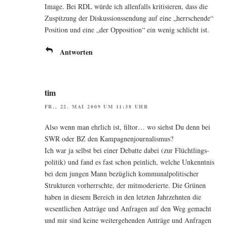
Image. Bei RDL wür­de ich allen­falls kri­ti­sie­ren, dass die
Zuspit­zung der Dis­kus­si­ons­sen­dung auf eine „herr­schen­de“
Posi­ti­on und eine „der Oppo­si­ti­on“ ein wenig schlicht ist.
Antworten
tim
FR., 22. MAI 2009 UM 11:38 UHR
Also wenn man ehr­lich ist, fil­tor… wo siehst Du denn bei
SWR oder BZ den Kampagnenjournalismus?
Ich war ja selbst bei einer Debat­te dabei (zur Flücht­lings­
po­li­tik) und fand es fast schon pein­lich, wel­che Unkennt­nis
bei dem jun­gen Mann bezüg­lich kom­mu­nal­po­li­ti­scher
Struk­tu­ren vor­herrsch­te, der mit­mo­de­rier­te. Die Grü­nen
haben in die­sem Bereich in den letz­ten Jahr­zehn­ten die
wesent­li­chen Anträ­ge und Anfra­gen auf den Weg gemacht
und mir sind kei­ne wei­ter­ge­hen­den Anträ­ge und Anfra­gen