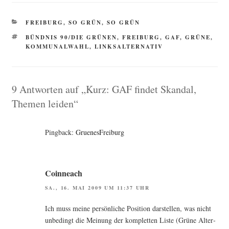
KATEGORIEN
FREIBURG
,
SO GRÜN, SO GRÜN
SCHLAGWÖRTER
BÜNDNIS 90/DIE GRÜNEN
,
FREIBURG
,
GAF
,
GRÜNE
,
KOMMUNALWAHL
,
LINKSALTERNATIV
9 Antworten auf „Kurz: GAF findet Skandal,
Themen leiden“
Pingback:
GruenesFreiburg
Coinneach
SA., 16. MAI 2009 UM 11:37 UHR
Ich muss mei­ne per­sön­li­che Posi­ti­on dar­stel­len, was nicht
unbe­dingt die Mei­nung der kom­plet­ten Lis­te (Grü­ne Alter­