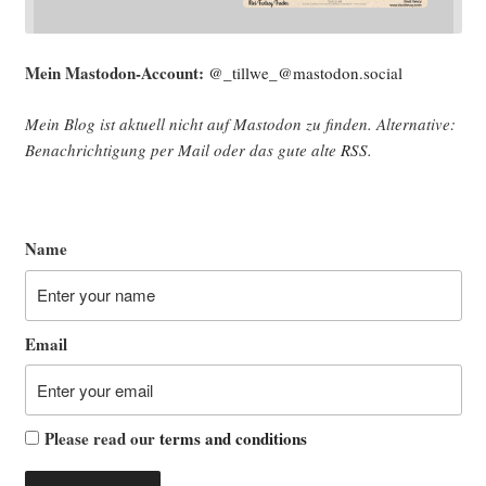
Mein Mast­o­don-Account:
@_tillwe_@mastodon.social
Mein Blog ist aktu­ell nicht auf Mast­o­don zu fin­den. Alter­na­ti­ve:
Benach­rich­ti­gung per Mail oder das gute alte
RSS
.
Name
Email
Please read our
terms and conditions