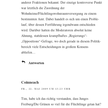
ande­rer Frak­tio­nen bekannt. Der ein­zi­ge kon­tro­ver­se Punkt
war letzt­lich die Zuord­nung der
Wohnheime/Flüchtlingswohnraumversorgung zu einem
bestimm­ten Amt. Dabei han­delt es sich um einen Pro­b­le­
lauf, über des­sen Fort­füh­rung irgend­wann ent­schie­den
wird. Dar­über hat­ten die Mode­ra­to­ren abso­lut kei­ne
Ahnung, statt­des­sen krampf­haf­tes „Regierungs“-
„Oppositions“-Gefrage, wo doch gera­de in die­sem Poli­tik­
be­reich vie­le Ent­schei­dun­gen in gro­ßem Kon­sens
abliefen…
Antworten
Coinneach
FR., 22. MAI 2009 UM 13:23 UHR
Tim, habe ich das rich­tig ver­stan­den, dass Jun­ges
Freiburg/Die Grü­nen so viel für die Flücht­lin­ge getan hat?