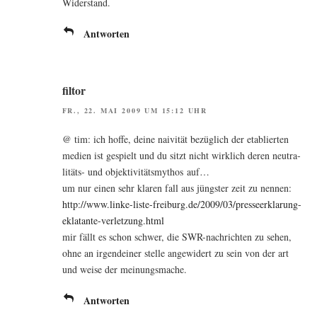
Widerstand.
Antworten
filtor
FR., 22. MAI 2009 UM 15:12 UHR
@ tim: ich hof­fe, dei­ne nai­vi­tät bezüg­lich der eta­blier­ten
medi­en ist gespielt und du sitzt nicht wirk­lich deren neu­tra­
li­täts- und objek­ti­vi­täts­my­thos auf…
um nur einen sehr kla­ren fall aus jüngs­ter zeit zu nen­nen:
http://www.linke-liste-freiburg.de/2009/03/presseerklarung-
eklatante-verletzung.html
mir fällt es schon schwer, die SWR-nach­rich­ten zu sehen,
ohne an irgend­ei­ner stel­le ange­wi­dert zu sein von der art
und wei­se der meinungsmache.
Antworten