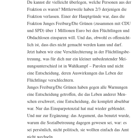
Du kannst dir viel­leicht über­le­gen, wel­che Per­so­nen aus der
Frak­ti­on es waren? Mitt­ler­wei­le haben 2/3 der­je­ni­gen die
Frak­ti­on ver­las­sen. Einer der Haupt­grün­de war, dass die
Frak­ti­on Jun­ges Freiburg/Die Grü­nen (zusam­men mit CDU
und SPD) über 1 Mil­lio­nen Euro bei den Flücht­lin­gen und
Obdach­lo­sen ein­spa­ren will. Und das, obwohl es offen­sicht­
lich ist, dass dies nicht gemacht wer­den kann und darf.
Jetzt haben wir eine Ver­schlech­te­rung in der Flücht­lings­be­
treu­ung, was für dich nur ein klei­ner unbe­deu­ten­der Mei­
nungs­un­ter­schied ist in Wahl­kampf – Paro­len und nicht
eine Ent­schei­dung, deren Aus­wir­kun­gen das Leben der
Flücht­lin­ge verschlechtern.
Jun­ges Freiburg/Die Grü­nen haben gegen alle War­nun­gen
eine Ent­schei­dung getrof­fen, die das Leben ande­rer Men­
schen erschwert, eine Ent­schei­dung, die kom­plett abseh­bar
war. Nur das Ein­spar­po­ten­zi­al hat mal wie­der geblendet.
Und nur zur Ergän­zung: das Argu­ment, das benutzt wur­de,
war­um die Sozi­al­be­treu­ung dage­gen gewe­sen sei, war: es
sei per­sön­lich, nicht poli­tisch, sie woll­ten ein­fach das Amt
nicht wechseln.