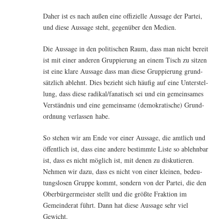
Daher ist es nach außen eine offi­zi­el­le Aus­sa­ge der Par­tei,
und die­se Aus­sa­ge steht, gegen­über den Medien.
Die Aus­sa­ge in den poli­ti­schen Raum, dass man nicht bereit
ist mit einer ande­ren Grup­pie­rung an einem Tisch zu sit­zen
ist eine kla­re Aus­sa­ge dass man die­se Grup­pie­rung grund­
sätz­lich ablehnt. Dies bezieht sich häu­fig auf eine Unter­stel­
lung, dass die­se radikal/fanatisch sei und ein gemein­sa­mes
Ver­ständ­nis und eine gemein­sa­me (demo­kra­ti­sche) Grund­
ord­nung ver­las­sen habe.
So ste­hen wir am Ende vor einer Aus­sa­ge, die amt­lich und
öffent­lich ist, dass eine ande­re bestimm­te Lis­te so ablehn­bar
ist, dass es nicht mög­lich ist, mit denen zu dis­ku­tie­ren.
Neh­men wir dazu, dass es nicht von einer klei­nen, bedeu­
tungs­lo­sen Grup­pe kommt, son­dern von der Par­tei, die den
Ober­bür­ger­meis­ter stellt und die größ­te Frak­ti­on im
Gemein­de­rat führt. Dann hat die­se Aus­sa­ge sehr viel
Gewicht.