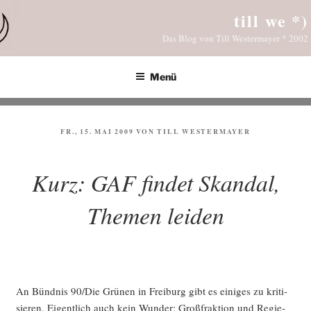
Zum
till we *)
Inhalt
Das Blog von Till Westermayer * 2002
springen
Menü
VERÖFFENTLICHT
FR., 15. MAI 2009
VON
TILL WESTERMAYER
AM
Kurz: GAF findet Skandal,
Themen leiden
An Bünd­nis 90/Die Grü­nen in Frei­burg gibt es eini­ges zu kri­ti­
sie­ren. Eigent­lich auch kein Wun­der: Groß­frak­ti­on und Regie­